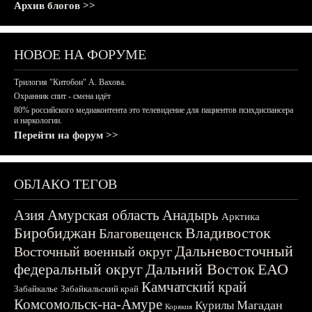
Архив блогов >>
НОВОЕ НА ФОРУМЕ
Трилогия "Китобои" А. Вахова.
Охранник спит - смена идёт
80% российского медиаконтента это телевидение для пациентов психдиспансера
и наркологии.
Перейти на форум >>
ОБЛАКО ТЕГОВ
Азия
Амурская область
Анадырь
Арктика
Биробиджан
Владивосток
Благовещенск
Дальневосточный
Восточный военный округ
федеральный округ
Дальний Восток
ЕАО
Камчатский край
Забайкалье
Забайкальский край
Комсомольск-на-Амуре
Магадан
Курилы
Корякия