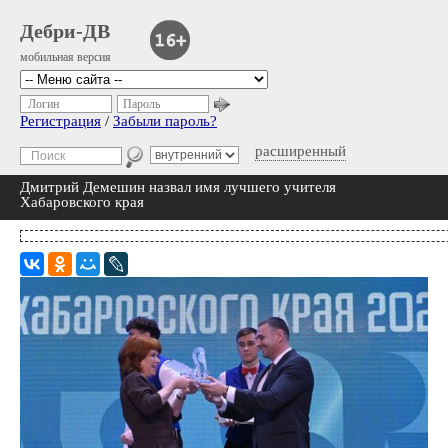
Дебри-ДВ
мобильная версия
Логин
Пароль
Регистрация
/
Забыли пароль?
расширенный
Дмитрий Демешин назвал имя лучшего учителя
Хабаровского края