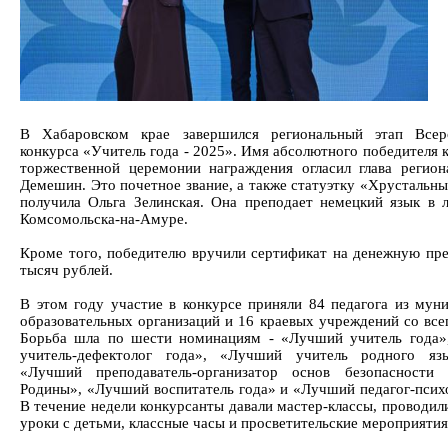
В Хабаровском крае завершился региональный этап Всеро
конкурса «Учитель года - 2025». Имя абсолютного победителя 
торжественной церемонии награждения огласил глава регио
Демешин. Это почетное звание, а также статуэтку «Хрустальны
получила Ольга Зелинская. Она преподает немецкий язык в
Комсомольска-на-Амуре.
Кроме того, победителю вручили сертификат на денежную пр
тысяч рублей.
В этом году участие в конкурсе приняли 84 педагога из мун
образовательных организаций и 16 краевых учреждений со всег
Борьба шла по шести номинациям - «Лучший учитель года
учитель-дефектолог года», «Лучший учитель родного язы
«Лучший преподаватель-организатор основ безопасности
Родины», «Лучший воспитатель года» и «Лучший педагог-психо
В течение недели конкурсанты давали мастер-классы, проводил
уроки с детьми, классные часы и просветительские мероприятия