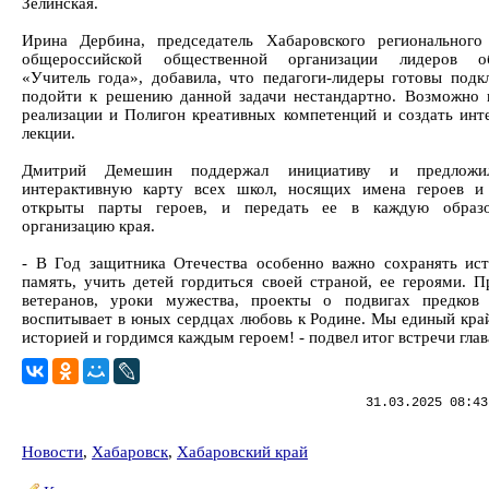
Зелинская.
Ирина Дербина, председатель Хабаровского регионального
общероссийской общественной организации лидеров об
«Учитель года», добавила, что педагоги-лидеры готовы подк
подойти к решению данной задачи нестандартно. Возможно 
реализации и Полигон креативных компетенций и создать инт
лекции.
Дмитрий Демешин поддержал инициативу и предложи
интерактивную карту всех школ, носящих имена героев и
открыты парты героев, и передать ее в каждую образо
организацию края.
- В Год защитника Отечества особенно важно сохранять ис
память, учить детей гордиться своей страной, ее героями. П
ветеранов, уроки мужества, проекты о подвигах предков
воспитывает в юных сердцах любовь к Родине. Мы единый край
историей и гордимся каждым героем! - подвел итог встречи глав
31.03.2025 08:43
Новости
,
Хабаровск
,
Хабаровский край