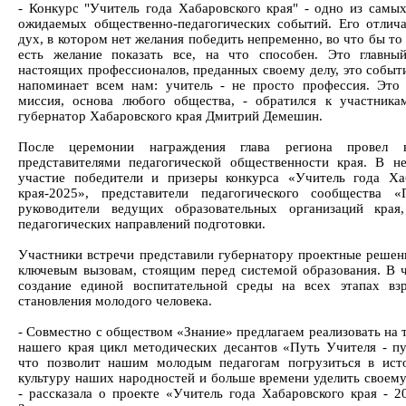
- Конкурс "Учитель года Хабаровского края" - одно из самы
ожидаемых общественно-педагогических событий. Его отлич
дух, в котором нет желания победить непременно, во что бы то 
есть желание показать все, на что способен. Это главны
настоящих профессионалов, преданных своему делу, это событи
напоминает всем нам: учитель - не просто профессия. Это 
миссия, основа любого общества, - обратился к участника
губернатор Хабаровского края Дмитрий Демешин.
После церемонии награждения глава региона провел 
представителями педагогической общественности края. В н
участие победители и призеры конкурса «Учитель года Ха
края-2025», представители педагогического сообщества «
руководители ведущих образовательных организаций края
педагогических направлений подготовки.
Участники встречи представили губернатору проектные решен
ключевым вызовам, стоящим перед системой образования. В ч
создание единой воспитательной среды на всех этапах вз
становления молодого человека.
- Совместно с обществом «Знание» предлагаем реализовать на 
нашего края цикл методических десантов «Путь Учителя - пу
что позволит нашим молодым педагогам погрузиться в ист
культуру наших народностей и больше времени уделить своему
- рассказала о проекте «Учитель года Хабаровского края - 2