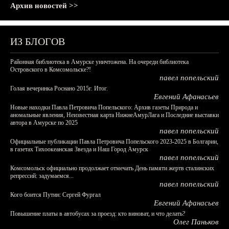
Архив новостей >>
ИЗ БЛОГОВ
Районная библиотека в Амурске уничтожена. На очереди библиотека
Островского в Комсомольске?!
павел попельский
Голая вечеринка Роснано 2015г. Итог.
Евгений Афанасьев
Новые находки Павла Петровича Попельского: Архив газеты Природа и
аномальные явления, Неизвестная карта НижнеАмурЛага и Последние выставки
автора в Амурске по 2025
павел попельский
Официальные публикации Павла Петровича Попельского 2023-2025 в Болгарии,
в газетах Тихоокеанская Звезда и Наш Город Амурск
павел попельский
Комсомольск официально продолжает отмечать День памяти жертв сталинских
репрессий: задумаемся...
павел попельский
Кого боится Путин: Сергей Фургал
Евгений Афанасьев
Повышение платы в автобусах за проезд: кто виноват, и что делать?
Олег Паньков