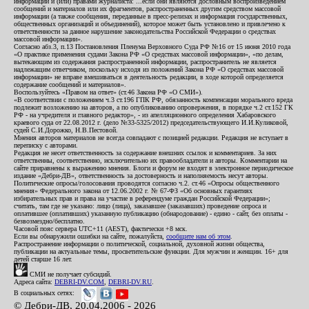
информации и (или) правами журналиста: ...если они являются дословным воспроизведением
сообщений и материалов или их фрагментов, распространенных другим средством массовой
информации (а также сообщения, переданные в пресс-релизах и информация государственных,
общественных организаций и объединений), которое может быть установлено и привлечено к
ответственности за данное нарушение законодательства Российской Федерации о средствах
массовой информации».
Согласно абз.3, п.13 Постановления Пленума Верховного Суда РФ №16 от 15 июня 2010 года
«О практике применения судами Закона РФ «О средствах массовой информации», «по делам,
вытекающим из содержания распространенной информации, распространитель не является
надлежащим ответчиком, поскольку исходя из положений Закона РФ «О средствах массовой
информации» не вправе вмешиваться в деятельность редакции, в ходе которой определяется
содержание сообщений и материалов».
Воспользуйтесь «Правом на ответ» (ст.46 Закона РФ «О СМИ»).
«В соответствии с положением ч.3 ст.196 ГПК РФ, обязанность компенсации морального вреда
подлежит возложению на авторов, а по опубликованию опровержения, в порядке ч.2 ст.152 ГК
РФ - на учредителя и главного редактор», - из апелляционного определения Хабаровского
краевого суда от 22.08.2012 г. (дело №33-5325/2012) председательствующего И.И.Куликовой,
судей С.И.Дорожко, Н.В.Пестовой.
Мнения авторов материалов не всегда совпадают с позицией редакции. Редакция не вступает в
переписку с авторами.
Редакция не несет ответственность за содержание внешних ссылок и комментариев. За них
ответственны, соответственно, исключительно их правообладатели и авторы. Комментарии на
сайте приравнены к выражению мнения. Блоги и форум не входят в электронное периодическое
издание «Дебри-ДВ», ответственность за достоверность и наполняемость несут авторы.
Политические опросы/голосования проводятся согласно ч.2. ст.46 «Опросы общественного
мнения» Федерального закона от 12.06.2002 г. № 67-ФЗ «Об основных гарантиях
избирательных прав и права на участие в референдуме граждан Российской Федерации»;
считать, там где не указано: лицо (лица), заказавшее (заказавших) проведение опроса и
оплатившее (оплативших) указанную публикацию (обнародование) - едино - сайт, без оплаты -
безвозмездно/бесплатно.
Часовой пояс сервера UTC+11 (AEST), фактически +8 мск.
Если вы обнаружили ошибки на сайте, пожалуйста,
сообщите нам об этом
.
Распространение информации о политической, социальной, духовной жизни общества,
публикации на актуальные темы, просветительские функции. Для мужчин и женщин. 16+ для
детей старше 16 лет.
СМИ не получает субсидий.
Адреса сайта:
DEBRI-DV.COM
,
DEBRI-DV.RU
.
В социальных сетях:
© Дебри-ДВ, 20.04.2006 - 2026