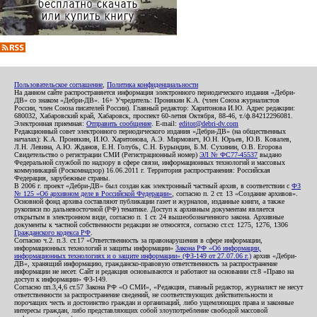
Пользовательское соглашение
,
Политика конфиденциальности
На данном сайте распространяется информация электронного периодического издания «Дебри-
ДВ» со знаком «Дебри-ДВ». 16+ Учредитель: Пронякин К.А. (член Союза журналистов
России, член Союза писателей России). Главный редактор: Харитонова И.Ю. Адрес редакции:
680032, Хабаровский край, Хабаровск, проспект 60-летия Октября, 88-46, т./ф.84212296081.
Электронная приемная:
Отправить сообщение
. E-mail:
editor@debri-dv.com
Редакционный совет электронного периодического издания «Дебри-ДВ» (на общественных
началах): К.А. Пронякин, И.Ю. Харитонова, А.Э. Мирмович, Ю.Н. Юрьев, Ю.В. Ковалев,
Л.Н. Левина, А.Ю. Жданов, Е.Н. Голубь, С.Н. Бурындин, Б.М. Сухинин, О.В. Егорова
Свидетельство о регистрации СМИ (Регистрационный номер)
ЭЛ № ФС77-45537
выдано
Федеральной службой по надзору в сфере связи, информационных технологий и массовых
коммуникаций (Роскомнадзор) 16.06.2011 г. Территория распространения: Российская
Федерация, зарубежные страны.
В 2006 г. проект «Дебри-ДВ» был создан как электронный частный архив, в соответствии с
ФЗ
№ 125 «Об архивном деле в Российской Федерации»
, согласно п. 2 ст. 13 «Создание архивов».
Основной фонд архива составляют публикации газет и журналов, изданные книги, а также
рукописи по дальневосточной (РФ) тематике. Доступ к архивным документам является
открытым в электронном виде, согласно п. 1 ст. 24 вышеобозначенного закона. Архивные
документы к частной собственности редакции не относятся, согласно ст.ст. 1275, 1276, 1306
Гражданского кодекса РФ
.
Согласно ч.2. п.3. ст.17 «Ответственность за правонарушения в сфере информации,
информационных технологий и защиты информации»
Закона РФ «Об информации,
информационных технологиях и о защите информации» (ФЗ-149 от 27.07.06 г.)
архив «Дебри-
ДВ», хранящий информацию, гражданско-правовую ответственность за распространение
информации не несет. Сайт и редакция основываются и работают на основании ст.8 «Право на
доступ к информации» ФЗ-149.
Согласно пп.3,4,6 ст.57 Закона РФ «О СМИ», «Редакция, главный редактор, журналист не несут
ответственности за распространение сведений, не соответствующих действительности и
порочащих честь и достоинство граждан и организаций, либо ущемляющих права и законные
интересы граждан, либо представляющих собой злоупотребление свободой массовой