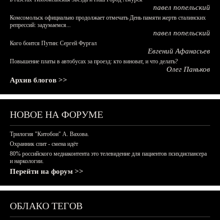
павел попельский
Комсомольск официально продолжает отмечать День памяти жертв сталинских
репрессий: задумаемся...
павел попельский
Кого боится Путин: Сергей Фургал
Евгений Афанасьев
Повышение платы в автобусах за проезд: кто виноват, и что делать?
Олег Паньков
Архив блогов >>
НОВОЕ НА ФОРУМЕ
Трилогия "Китобои" А. Вахова.
Охранник спит - смена идёт
80% российского медиаконтента это телевидение для пациентов психдиспансера
и наркологии.
Перейти на форум >>
ОБЛАКО ТЕГОВ