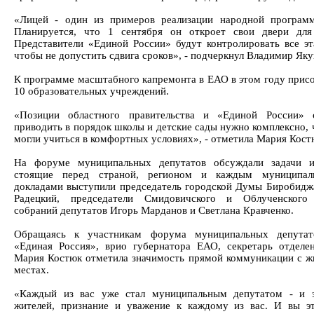
«Лицей - один из примеров реализации народной програм
Планируется, что 1 сентября он откроет свои двери для
Представители «Единой России» будут контролировать все эт
чтобы не допустить сдвига сроков», - подчеркнул Владимир Як
К программе масштабного капремонта в ЕАО в этом году прис
10 образовательных учреждений.
«Позиции областного правительства и «Единой России» с
приводить в порядок школы и детские сады нужно комплексно, 
могли учиться в комфортных условиях», - отметила Мария Кост
На форуме муниципальных депутатов обсуждали задачи и
стоящие перед страной, регионом и каждым муниципал
докладами выступили председатель городской Думы Биробидж
Радецкий, председатели Смидовичского и Облученского
собраний депутатов Игорь Марданов и Светлана Кравченко.
Обращаясь к участникам форума муниципальных депутат
«Единая Россия», врио губернатора ЕАО, секретарь отделе
Мария Костюк отметила значимость прямой коммуникации с ж
местах.
«Каждый из вас уже стал муниципальным депутатом - и э
жителей, признание и уважение к каждому из вас. И вы э