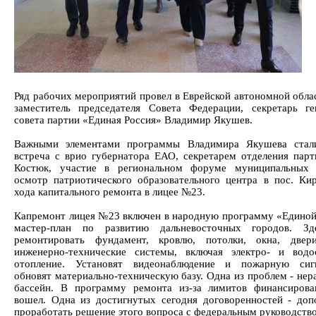
Ряд рабочих мероприятий провел в Еврейской автономной обла
заместитель председателя Совета Федерации, секретарь ге
совета партии «Единая Россия» Владимир Якушев.
Важными элементами программы Владимира Якушева стали
встреча с врио губернатора ЕАО, секретарем отделения пар
Костюк, участие в региональном форуме муниципальных д
осмотр патриотического образовательного центра в пос. Кир
хода капитального ремонта в лицее №23.
Капремонт лицея №23 включен в народную программу «Единой
мастер-план по развитию дальневосточных городов. Зд
ремонтировать фундамент, кровлю, потолки, окна, двери
инженерно-технические системы, включая электро- и водо
отопление. Установят видеонаблюдение и пожарную сигн
обновят материально-техническую базу. Одна из проблем - не
бассейн. В программу ремонта из-за лимитов финансиров
вошел. Одна из достигнутых сегодня договоренностей - доп
проработать решение этого вопроса с федеральным руководств