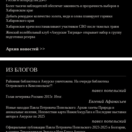
России и полпредства ДФО
Более тысячи наблюдателей обеспечат законность и прозрачность выборов в
Хабаровском крае
Добыть рекордное количество золота, меди и олова планируют горняки
Хабаровского края
Хабаровские врачи восстанавливают участников СВО после тяжелых травм
Женский волейбольный клуб «Амурские Тигрицы» открывает набор в группу
подготовки резерва
Архив новостей >>
ИЗ БЛОГОВ
Районная библиотека в Амурске уничтожена. На очереди библиотека
Островского в Комсомольске?!
павел попельский
Голая вечеринка Роснано 2015г. Итог.
Евгений Афанасьев
Новые находки Павла Петровича Попельского: Архив газеты Природа и
аномальные явления, Неизвестная карта НижнеАмурЛага и Последние выставки
автора в Амурске по 2025
павел попельский
Официальные публикации Павла Петровича Попельского 2023-2025 в Болгарии,
в газетах Тихоокеанская Звезда и Наш Город Амурск