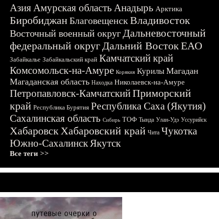
Азия
Амурская область
Анадырь
Арктика
Биробиджан
Владивосток
Благовещенск
Дальневосточный
Восточный военный округ
федеральный округ
Дальний Восток
ЕАО
Камчатский край
Забайкалье
Забайкальский край
Комсомольск-на-Амуре
Магадан
Курилы
Корякия
Магаданская область
Николаевск-на-Амуре
Находка
Приморский
Петропавловск-Камчатский
край
Республика Саха (Якутия)
Республика Бурятия
Сахалинская область
ТОФ
Тында
Улан-Удэ
Уссурийск
Сибирь
Хабаровск
Хабаровский край
Чукотка
Чита
Южно-Сахалинск
Якутск
Все теги >>