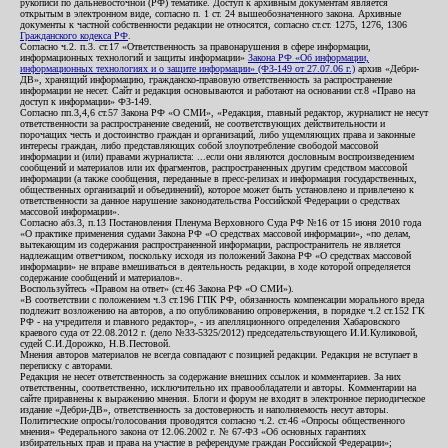
рукописи по дальневосточной (РФ) тематике. Доступ к архивным документам является
открытым в электронном виде, согласно п. 1 ст. 24 вышеобозначенного закона. Архивные
документы к частной собственности редакции не относятся, согласно ст.ст. 1275, 1276, 1306
Гражданского кодекса РФ
.
Согласно ч.2. п.3. ст.17 «Ответственность за правонарушения в сфере информации,
информационных технологий и защиты информации»
Закона РФ «Об информации,
информационных технологиях и о защите информации» (ФЗ-149 от 27.07.06 г.)
архив «Дебри-
ДВ», хранящий информацию, гражданско-правовую ответственность за распространение
информации не несет. Сайт и редакция основываются и работают на основании ст.8 «Право на
доступ к информации» ФЗ-149.
Согласно пп.3,4,6 ст.57 Закона РФ «О СМИ», «Редакция, главный редактор, журналист не несут
ответственности за распространение сведений, не соответствующих действительности и
порочащих честь и достоинство граждан и организаций, либо ущемляющих права и законные
интересы граждан, либо представляющих собой злоупотребление свободой массовой
информации и (или) правами журналиста: ...если они являются дословным воспроизведением
сообщений и материалов или их фрагментов, распространенных другим средством массовой
информации (а также сообщения, переданные в пресс-релизах и информация государственных,
общественных организаций и объединений), которое может быть установлено и привлечено к
ответственности за данное нарушение законодательства Российской Федерации о средствах
массовой информации».
Согласно абз.3, п.13 Постановления Пленума Верховного Суда РФ №16 от 15 июня 2010 года
«О практике применения судами Закона РФ «О средствах массовой информации», «по делам,
вытекающим из содержания распространенной информации, распространитель не является
надлежащим ответчиком, поскольку исходя из положений Закона РФ «О средствах массовой
информации» не вправе вмешиваться в деятельность редакции, в ходе которой определяется
содержание сообщений и материалов».
Воспользуйтесь «Правом на ответ» (ст.46 Закона РФ «О СМИ»).
«В соответствии с положением ч.3 ст.196 ГПК РФ, обязанность компенсации морального вреда
подлежит возложению на авторов, а по опубликованию опровержения, в порядке ч.2 ст.152 ГК
РФ - на учредителя и главного редактор», - из апелляционного определения Хабаровского
краевого суда от 22.08.2012 г. (дело №33-5325/2012) председательствующего И.И.Куликовой,
судей С.И.Дорожко, Н.В.Пестовой.
Мнения авторов материалов не всегда совпадают с позицией редакции. Редакция не вступает в
переписку с авторами.
Редакция не несет ответственность за содержание внешних ссылок и комментариев. За них
ответственны, соответственно, исключительно их правообладатели и авторы. Комментарии на
сайте приравнены к выражению мнения. Блоги и форум не входят в электронное периодическое
издание «Дебри-ДВ», ответственность за достоверность и наполняемость несут авторы.
Политические опросы/голосования проводятся согласно ч.2. ст.46 «Опросы общественного
мнения» Федерального закона от 12.06.2002 г. № 67-ФЗ «Об основных гарантиях
избирательных прав и права на участие в референдуме граждан Российской Федерации»;