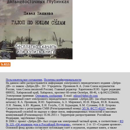
Пользовательское соглашение
,
Политика конфиденциальности
На данном сайте распространяется информация электронного периодического издания «Дебри-
ДВ» со знаком «Дебри-ДВ». 16+ Учредитель: Пронякин К.А. (член Союза журналистов
России, член Союза писателей России). Главный редактор: Харитонова И.Ю. Адрес редакции:
680032, Хабаровский край, Хабаровск, проспект 60-летия Октября, 88-46, т./ф.84212296081.
Электронная приемная:
Отправить сообщение
. E-mail:
editor@debri-dv.com
Редакционный совет электронного периодического издания «Дебри-ДВ» (на общественных
началах): К.А. Пронякин, И.Ю. Харитонова, А.Э. Мирмович, Ю.Н. Юрьев, Ю.В. Ковалев,
Л.Н. Левина, А.Ю. Жданов, Е.Н. Голубь, С.Н. Бурындин, Б.М. Сухинин, О.В. Егорова
Свидетельство о регистрации СМИ (Регистрационный номер)
ЭЛ № ФС77-45537
выдано
Федеральной службой по надзору в сфере связи, информационных технологий и массовых
коммуникаций (Роскомнадзор) 16.06.2011 г. Территория распространения: Российская
Федерация, зарубежные страны.
В 2006 г. проект «Дебри-ДВ» был создан как электронный частный архив, в соответствии с
ФЗ
№ 125 «Об архивном деле в Российской Федерации»
, согласно п. 2 ст. 13 «Создание архивов».
Основной фонд архива составляют публикации газет и журналов, изданные книги, а также