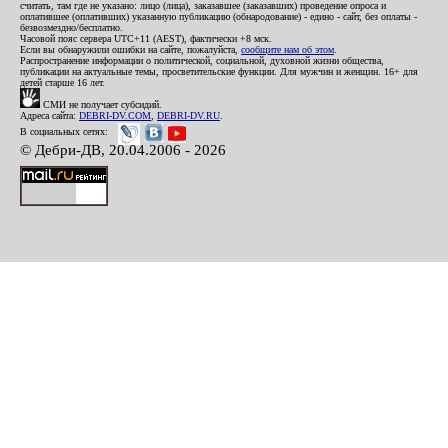
считать, там где не указано: лицо (лица), заказавшее (заказавших) проведение опроса и
оплатившее (оплативших) указанную публикацию (обнародование) - едино - сайт, без оплаты -
безвозмездно/бесплатно.
Часовой пояс сервера UTC+11 (AEST), фактически +8 мск.
Если вы обнаружили ошибки на сайте, пожалуйста,
сообщите нам об этом
.
Распространение информации о политической, социальной, духовной жизни общества,
публикации на актуальные темы, просветительские функции. Для мужчин и женщин. 16+ для
детей старше 16 лет.
СМИ не получает субсидий.
Адреса сайта:
DEBRI-DV.COM
,
DEBRI-DV.RU
.
В социальных сетях:
© Дебри-ДВ, 20.04.2006 - 2026