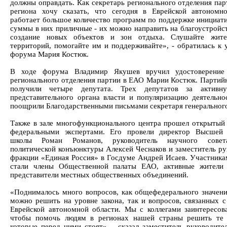
должны оправдать. Как секретарь регионального отделения пар
региона хочу сказать, что сегодня в Еврейской автономн
работает большое количество программ по поддержке инициати
суммы в них приличные - их можно направить на благоустройст
создание новых объектов и зон отдыха. Слушайте жите
территорий, помогайте им и поддерживайте», - обратилась к 
форума Мария Костюк.
В ходе форума Владимир Якушев вручил удостоверение 
регионального отделения партии в ЕАО Марии Костюк. Партий
получили четыре депутата. Трех депутатов за активн
представительного органа власти и популяризацию деятельно
поощрили Благодарственными письмами секретаря генерального
Также в зале многофункционального центра прошел открытый 
федеральными экспертами. Его провели директор Высшей 
школы Роман Романов, руководитель научного сове
политической конъюнктуры Алексей Чеснаков и заместитель ру
фракции «Единая Россия» в Госдуме Андрей Исаев. Участника
стали члены Общественной палаты ЕАО, активные жители 
представители местных общественных объединений.
«Поднималось много вопросов, как общефедерального значени
можно решить на уровне закона, так и вопросов, связанных с
Еврейской автономной области. Мы с коллегами заинтересов
чтобы помочь людям в регионах нашей страны решить те 
которые перед ними стоят», - сказал заместитель руководите