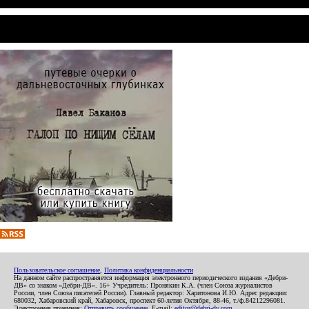
Пользовательское соглашение
,
Политика конфиденциальности
На данном сайте распространяется информация электронного периодического издания «Дебри-
ДВ» со знаком «Дебри-ДВ». 16+ Учредитель: Пронякин К.А. (член Союза журналистов
России, член Союза писателей России). Главный редактор: Харитонова И.Ю. Адрес редакции:
680032, Хабаровский край, Хабаровск, проспект 60-летия Октября, 88-46, т./ф.84212296081.
Электронная приемная:
Отправить сообщение
. E-mail:
editor@debri-dv.com