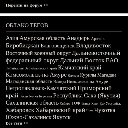
Перейти на форум >>
ОБЛАКО ТЕГОВ
Азия
Амурская область
Анадырь
Арктика
Биробиджан
Владивосток
Благовещенск
Дальневосточный
Восточный военный округ
федеральный округ
Дальний Восток
ЕАО
Камчатский край
Забайкалье
Забайкальский край
Комсомольск-на-Амуре
Магадан
Курилы
Корякия
Магаданская область
Николаевск-на-Амуре
Находка
Приморский
Петропавловск-Камчатский
край
Республика Саха (Якутия)
Республика Бурятия
Сахалинская область
ТОФ
Тында
Улан-Удэ
Уссурийск
Сибирь
Хабаровск
Хабаровский край
Чукотка
Чита
Южно-Сахалинск
Якутск
Все теги >>