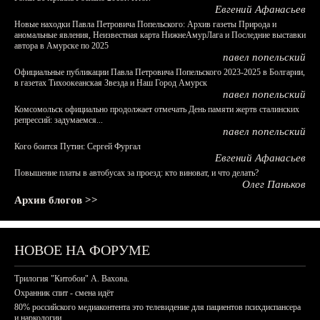
Евгений Афанасьев
Новые находки Павла Петровича Попельского: Архив газеты Природа и
аномальные явления, Неизвестная карта НижнеАмурЛага и Последние выставки
автора в Амурске по 2025
павел попельский
Официальные публикации Павла Петровича Попельского 2023-2025 в Болгарии,
в газетах Тихоокеанская Звезда и Наш Город Амурск
павел попельский
Комсомольск официально продолжает отмечать День памяти жертв сталинских
репрессий: задумаемся...
павел попельский
Кого боится Путин: Сергей Фургал
Евгений Афанасьев
Повышение платы в автобусах за проезд: кто виноват, и что делать?
Олег Паньков
Архив блогов >>
НОВОЕ НА ФОРУМЕ
Трилогия "Китобои" А. Вахова.
Охранник спит - смена идёт
80% российского медиаконтента это телевидение для пациентов психдиспансера
и наркологии.