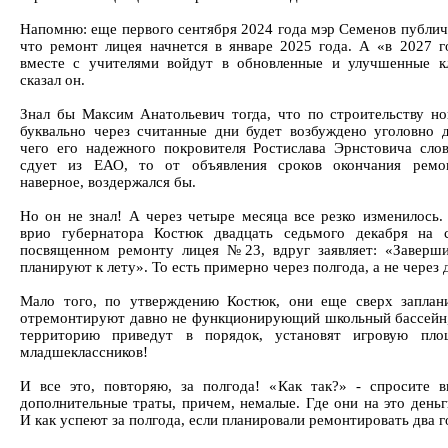
Напомню: еще первого сентября 2024 года мэр Семенов публичн
что ремонт лицея начнется в январе 2025 года. А «в 2027 г
вместе с учителями войдут в обновленные и улучшенные 
сказал он.
Знал бы Максим Анатольевич тогда, что по строительству н
буквально через считанные дни будет возбуждено уголовно д
чего его надежного покровителя Ростислава Эрнстовича сло
сдует из ЕАО, то от объявления сроков окончания ремон
наверное, воздержался бы.
Но он не знал! А через четыре месяца все резко изменилось.
врио губернатора Костюк двадцать седьмого декабря на 
посвященном ремонту лицея №23, вдруг заявляет: «Заверш
планируют к лету». То есть примерно через полгода, а не через 
Мало того, по утверждению Костюк, они еще сверх заплан
отремонтируют давно не функционирующий школьный бассейн
территорию приведут в порядок, установят игровую пло
младшеклассников!
И все это, повторяю, за полгода! «Как так?» - спросите 
дополнительные траты, причем, немалые. Где они на это деньг
И как успеют за полгода, если планировали ремонтировать два г