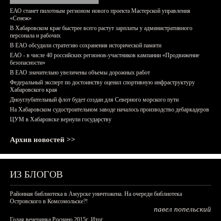
ЕАО станет пилотным регионом нового проекта Мастерской управления
«Сенеж»
В Хабаровском крае быстрее всего растут зарплаты у административного
персонала и рабочих
В ЕАО обсудили стратегию сохранения исторической памяти
ЕАО - в числе 40 российских регионов-участников кампании «Продвижение
безопасности»
В ЕАО значительно увеличены объемы дорожных работ
Федеральный эксперт по достоинству оценил спортивную инфраструктуру
Хабаровского края
Дноуглубительный флот будет создан для Северного морского пути
На Хабаровском судостроительном заводе началось производство дебаркадеров
ЦУМ в Хабаровске вернули государству
Архив новостей >>
ИЗ БЛОГОВ
Районная библиотека в Амурске уничтожена. На очереди библиотека
Островского в Комсомольске?!
павел попельский
Голая вечеринка Роснано 2015г. Итог.