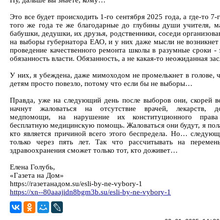
Ну, дальше вы знаете, кому…
Это все будет происходить 1-го сентября 2025 года, а где-то 7-
того же года те же благодарные до глубины души учителя, м
бабушки, дедушки, их друзья, родственники, соседи организов
на выборы губернатора ЕАО, и у них даже мысли не возникнет 
проведение качественного ремонта школы в разумные сроки - 
обязанность власти. Обязанность, а не какая-то неожиданная зас
У них, я убеждена, даже мимоходом не промелькнет в голове, 
детям просто повезло, потому что если бы не выборы…
Правда, уже на следующий день после выборов они, скорей вс
начнут жаловаться на отсутствие врачей, лекарств, до
медпомощи, на нарушение их конституционного права
бесплатную медицинскую помощь. Жаловаться они будут, я пола
кто является причиной всего этого беспредела. Но… следую
только через пять лет. Так что рассчитывать на переме
здравоохранения сможет только тот, кто доживет…
Елена Голубь,
«Газета на Дом»
https://газетанадом.su/esli-by-ne-vybory-1
https://xn--80aaajidn8bgm3b.su/esli-by-ne-vybory-1