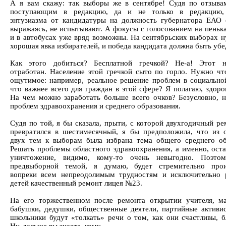
А я вам скажу: так выборы же в сентябре! Судя по отзыва
поступающим в редакцию, да и не только в редакцию,
энтузиазма от кандидатуры на должность губернатора ЕАО 
выражаясь, не испытывают. А фокусы с голосованием на пенька
и в автобусах уже вряд возможны. На сентябрьских выборах н
хорошая явка избирателей, и победа кандидата должна быть убе
Как этого добиться? Бесплатной гречкой? Не-а! Этот 
отработан. Население этой гречкой сыто по горло. Нужно что
ощутимое: например, реальное решение проблем в социально
что важнее всего для граждан в этой сфере? Я полагаю, здоро
На чем можно заработать больше всего очков? Безусловно, 
проблем здравоохранения и среднего образования.
Судя по той, я бы сказала, прыти, с которой двухгодичный ре
превратился в шестимесячный, я бы предположила, что из 
двух тем к выборам была избрана тема общего среднего об
Решать проблемы областного здравоохранения, а именно, оста
уничтожение, видимо, кому-то очень невыгодно. Поэтом
предвыборной темой, я думаю, будет стремительно прои
вопреки всем непреодолимым трудностям и исключительно 
детей качественный ремонт лицея №23.
На его торжественном после ремонта открытии учителя, м
бабушки, дедушки, общественные деятели, партийные активи
школьники будут «толкать» речи о том, как они счастливы, 