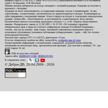
краевого суда от 22.08.2012 г. (дело №33-5325/2012) председательствующего И.И.Куликовой,
судей С.И.Дорожко, Н.В.Пестовой.
Мнения авторов материалов не всегда совпадают с позицией редакции. Редакция не вступает в
переписку с авторами.
Редакция не несет ответственность за содержание внешних ссылок и комментариев. За них
ответственны, соответственно, исключительно их правообладатели и авторы. Комментарии на
сайте приравнены к выражению мнения. Блоги и форум не входят в электронное периодическое
издание «Дебри-ДВ», ответственность за достоверность и наполняемость несут авторы.
Политические опросы/голосования проводятся согласно ч.2. ст.46 «Опросы общественного
мнения» Федерального закона от 12.06.2002 г. № 67-ФЗ «Об основных гарантиях
избирательных прав и права на участие в референдуме граждан Российской Федерации»;
считать, там где не указано: лицо (лица), заказавшее (заказавших) проведение опроса и
оплатившее (оплативших) указанную публикацию (обнародование) - едино - сайт, без оплаты -
безвозмездно/бесплатно.
Часовой пояс сервера UTC+11 (AEST), фактически +8 мск.
Если вы обнаружили ошибки на сайте, пожалуйста,
сообщите нам об этом
.
Распространение информации о политической, социальной, духовной жизни общества,
публикации на актуальные темы, просветительские функции. Для мужчин и женщин. 16+ для
детей старше 16 лет.
СМИ не получает субсидий.
Адреса сайта:
DEBRI-DV.COM
,
DEBRI-DV.RU
.
В социальных сетях:
© Дебри-ДВ, 20.04.2006 - 2026