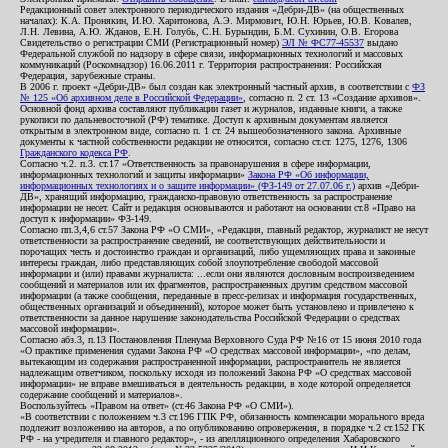
Редакционный совет электронного периодического издания «Дебри-ДВ» (на общественных
началах): К.А. Пронякин, И.Ю. Харитонова, А.Э. Мирмович, Ю.Н. Юрьев, Ю.В. Ковалев,
Л.Н. Левина, А.Ю. Жданов, Е.Н. Голубь, С.Н. Бурындин, Б.М. Сухинин, О.В. Егорова
Свидетельство о регистрации СМИ (Регистрационный номер)
ЭЛ № ФС77-45537
выдано
Федеральной службой по надзору в сфере связи, информационных технологий и массовых
коммуникаций (Роскомнадзор) 16.06.2011 г. Территория распространения: Российская
Федерация, зарубежные страны.
В 2006 г. проект «Дебри-ДВ» был создан как электронный частный архив, в соответствии с
ФЗ
№ 125 «Об архивном деле в Российской Федерации»
, согласно п. 2 ст. 13 «Создание архивов».
Основной фонд архива составляют публикации газет и журналов, изданные книги, а также
рукописи по дальневосточной (РФ) тематике. Доступ к архивным документам является
открытым в электронном виде, согласно п. 1 ст. 24 вышеобозначенного закона. Архивные
документы к частной собственности редакции не относятся, согласно ст.ст. 1275, 1276, 1306
Гражданского кодекса РФ
.
Согласно ч.2. п.3. ст.17 «Ответственность за правонарушения в сфере информации,
информационных технологий и защиты информации»
Закона РФ «Об информации,
информационных технологиях и о защите информации» (ФЗ-149 от 27.07.06 г.)
архив «Дебри-
ДВ», хранящий информацию, гражданско-правовую ответственность за распространение
информации не несет. Сайт и редакция основываются и работают на основании ст.8 «Право на
доступ к информации» ФЗ-149.
Согласно пп.3,4,6 ст.57 Закона РФ «О СМИ», «Редакция, главный редактор, журналист не несут
ответственности за распространение сведений, не соответствующих действительности и
порочащих честь и достоинство граждан и организаций, либо ущемляющих права и законные
интересы граждан, либо представляющих собой злоупотребление свободой массовой
информации и (или) правами журналиста: ...если они являются дословным воспроизведением
сообщений и материалов или их фрагментов, распространенных другим средством массовой
информации (а также сообщения, переданные в пресс-релизах и информация государственных,
общественных организаций и объединений), которое может быть установлено и привлечено к
ответственности за данное нарушение законодательства Российской Федерации о средствах
массовой информации».
Согласно абз.3, п.13 Постановления Пленума Верховного Суда РФ №16 от 15 июня 2010 года
«О практике применения судами Закона РФ «О средствах массовой информации», «по делам,
вытекающим из содержания распространенной информации, распространитель не является
надлежащим ответчиком, поскольку исходя из положений Закона РФ «О средствах массовой
информации» не вправе вмешиваться в деятельность редакции, в ходе которой определяется
содержание сообщений и материалов».
Воспользуйтесь «Правом на ответ» (ст.46 Закона РФ «О СМИ»).
«В соответствии с положением ч.3 ст.196 ГПК РФ, обязанность компенсации морального вреда
подлежит возложению на авторов, а по опубликованию опровержения, в порядке ч.2 ст.152 ГК
РФ - на учредителя и главного редактор», - из апелляционного определения Хабаровского