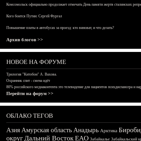
Комсомольск официально продолжает отмечать День памяти жертв сталинских репрес
Кого боится Путин: Сергей Фургал
Повышение платы в автобусах за проезд: кто виноват, и что делать?
Архив блогов >>
НОВОЕ НА ФОРУМЕ
Трилогия "Китобои" А. Вахова.
Охранник спит - смена идёт
80% российского медиаконтента это телевидение для пациентов психдиспансера и на
Перейти на форум >>
ОБЛАКО ТЕГОВ
Бироби
Азия
Амурская область
Анадырь
Арктика
округ
Дальний Восток
ЕАО
Забайкалье
Забайкальский к