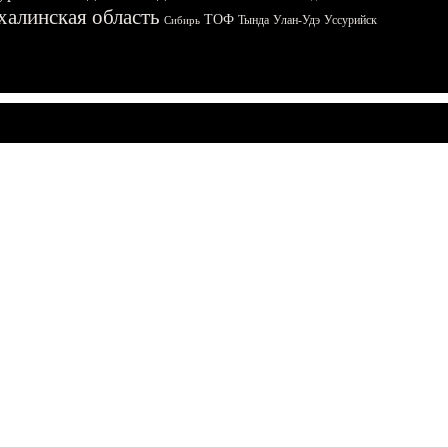
халинская область
ТОФ
Тында
Улан-Удэ
Уссурийск
Сибирь