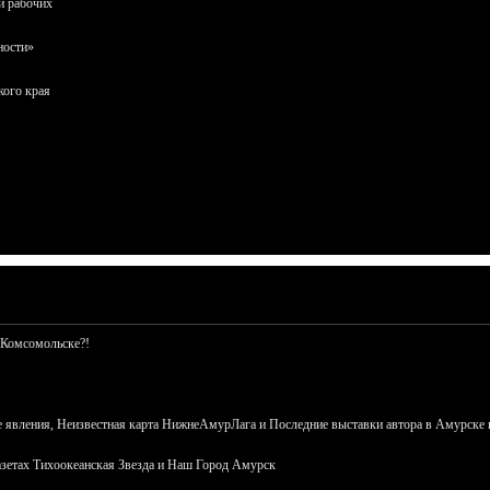
и рабочих
ности»
кого края
 Комсомольске?!
 явления, Неизвестная карта НижнеАмурЛага и Последние выставки автора в Амурске 
азетах Тихоокеанская Звезда и Наш Город Амурск