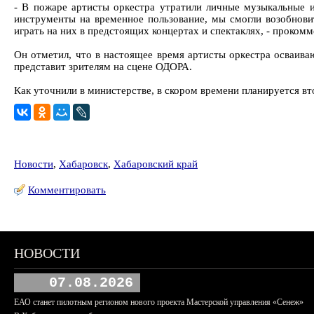
- В пожаре артисты оркестра утратили личные музыкальные и
инструменты на временное пользование, мы смогли возобнови
играть на них в предстоящих концертах и спектаклях, - проко
Он отметил, что в настоящее время артисты оркестра осваива
представит зрителям на сцене ОДОРА.
Как уточнили в министерстве, в скором времени планируется в
Новости
,
Хабаровск
,
Хабаровский край
Комментировать
НОВОСТИ
07.08.2026
ЕАО станет пилотным регионом нового проекта Мастерской управления «Сенеж»