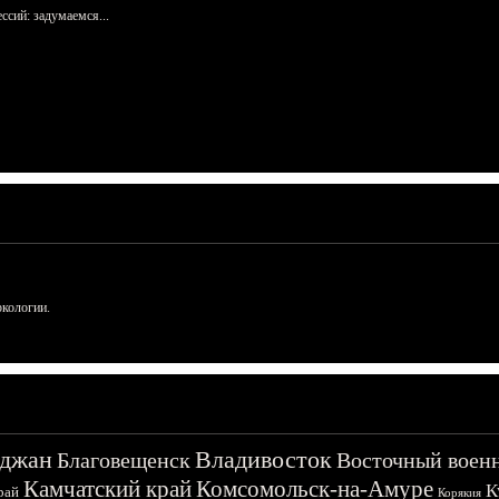
сий: задумаемся...
ркологии.
джан
Владивосток
Благовещенск
Восточный воен
Камчатский край
Комсомольск-на-Амуре
К
рай
Корякия