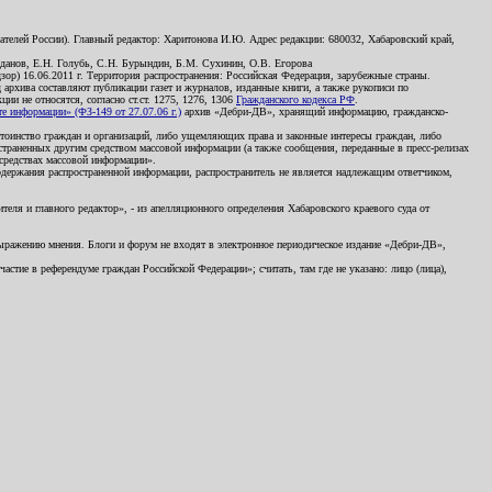
телей России). Главный редактор: Харитонова И.Ю. Адрес редакции: 680032, Хабаровский край,
данов, Е.Н. Голубь, С.Н. Бурындин, Б.М. Сухинин, О.В. Егорова
р) 16.06.2011 г. Территория распространения: Российская Федерация, зарубежные страны.
д архива составляют публикации газет и журналов, изданные книги, а также рукописи по
и не относятся, согласно ст.ст. 1275, 1276, 1306
Гражданского кодекса РФ
.
 информации» (ФЗ-149 от 27.07.06 г.)
архив «Дебри-ДВ», хранящий информацию, гражданско-
остоинство граждан и организаций, либо ущемляющих права и законные интересы граждан, либо
страненных другим средством массовой информации (а также сообщения, переданные в пресс-релизах
 средствах массовой информации».
держания распространенной информации, распространитель не является надлежащим ответчиком,
еля и главного редактор», - из апелляционного определения Хабаровского краевого суда от
 выражению мнения. Блоги и форум не входят в электронное периодическое издание «Дебри-ДВ»,
стие в референдуме граждан Российской Федерации»; считать, там где не указано: лицо (лица),