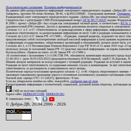
Пользовательское соглашение
,
Политика конфиденциальности
На данном сайте распространяется информация электронного периодического издания «Дебри-ДВ» с
Хабаровск, проспект 60-летия Октября, 88-46, т./ф.84212296081. Электронная приемная:
Отправить
Редакционный совет электронного периодического издания «Дебри-ДВ» (на общественных началах
Свидетельство о регистрации СМИ (Регистрационный номер)
ЭЛ № ФС77-45537
выдано Федеральной
В 2006 г. проект «Дебри-ДВ» был создан как электронный частный архив, в соответствии с
ФЗ № 12
дальневосточной (РФ) тематике. Доступ к архивным документам является открытым в электронном вид
Согласно ч.2. п.3. ст.17 «Ответственность за правонарушения в сфере информации, информационн
правовую ответственность за распространение информации не несет. Сайт и редакция основываются 
Согласно пп.3,4,6 ст.57 Закона РФ «О СМИ», «Редакция, главный редактор, журналист не несут отв
представляющих собой злоупотребление свободой массовой информации и (или) правами журналиста:
и информация государственных, общественных организаций и объединений), которое может быть уста
Согласно абз.3, п.13 Постановления Пленума Верховного Суда РФ №16 от 15 июня 2010 года «О пр
поскольку исходя из положений Закона РФ «О средствах массовой информации» не вправе вмешивать
Воспользуйтесь «Правом на ответ» (ст.46 Закона РФ «О СМИ»).
«В соответствии с положением ч.3 ст.196 ГПК РФ, обязанность компенсации морального вреда подле
22.08.2012 г. (дело №33-5325/2012) председательствующего И.И.Куликовой, судей С.И.Дорожко, Н
Мнения авторов материалов не всегда совпадают с позицией редакции. Редакция не вступает в перепи
Редакция не несет ответственность за содержание внешних ссылок и комментариев. За них ответств
ответственность за достоверность и наполняемость несут авторы.
Политические опросы/голосования проводятся согласно ч.2. ст.46 «Опросы общественного мнения» Фе
заказавшее (заказавших) проведение опроса и оплатившее (оплативших) указанную публикацию (обнаро
Часовой пояс сервера UTC+11 (AEST), фактически +8 мск.
Если вы обнаружили ошибки на сайте, пожалуйста,
сообщите нам об этом
.
Распространение информации о политической, социальной, духовной жизни общества, публикации на
СМИ не получает субсидий.
Адреса сайта:
DEBRI-DV.COM
,
DEBRI-DV.RU
.
В социальных сетях:
© Дебри-ДВ, 20.04.2006 - 2026