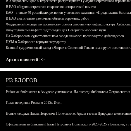
В Хабаровском крае быстрее всего растут зарплаты у административного персонала 
В ЕАО обсудили стратегию сохранения исторической памяти
ЕАО - в числе 40 российских регионов-участников кампании «Продвижение безопас
В ЕАО значительно увеличены объемы дорожных работ
Федеральный эксперт по достоинству оценил спортивную инфраструктуру Хабаровс
Дноуглубительный флот будет создан для Северного морского пути
На Хабаровском судостроительном заводе началось производство дебаркадеров
ЦУМ в Хабаровске вернули государству
Бывший судоремонтный завод «Якорь» в Советской Гавани планируют восстановить
Архив новостей >>
ИЗ БЛОГОВ
Районная библиотека в Амурске уничтожена. На очереди библиотека Островского в
Голая вечеринка Роснано 2015г. Итог.
Новые находки Павла Петровича Попельского: Архив газеты Природа и аномальные
Официальные публикации Павла Петровича Попельского 2023-2025 в Болгарии, в г