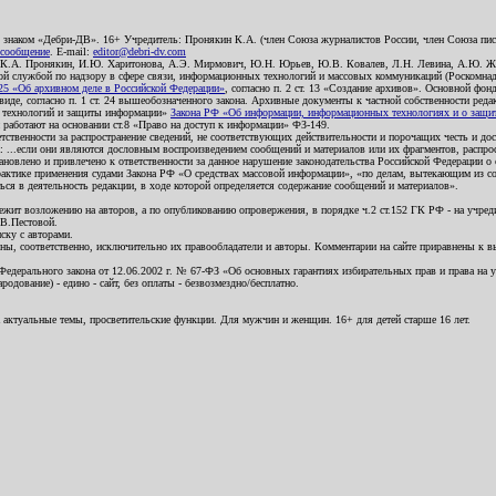
о знаком «Дебри-ДВ». 16+ Учредитель: Пронякин К.А. (член Союза журналистов России, член Союза писа
 сообщение
. E-mail:
editor@debri-dv.com
): К.А. Пронякин, И.Ю. Харитонова, А.Э. Мирмович, Ю.Н. Юрьев, Ю.В. Ковалев, Л.Н. Левина, А.Ю. Ж
 службой по надзору в сфере связи, информационных технологий и массовых коммуникаций (Роскомнадзо
5 «Об архивном деле в Российской Федерации»
, согласно п. 2 ст. 13 «Создание архивов». Основной фон
е, согласно п. 1 ст. 24 вышеобозначенного закона. Архивные документы к частной собственности редакци
ых технологий и защиты информации»
Закона РФ «Об информации, информационных технологиях и о защите
и работают на основании ст.8 «Право на доступ к информации» ФЗ-149.
етственности за распространение сведений, не соответствующих действительности и порочащих честь и д
 ...если они являются дословным воспроизведением сообщений и материалов или их фрагментов, распро
новлено и привлечено к ответственности за данное нарушение законодательства Российской Федерации о
актике применения судами Закона РФ «О средствах массовой информации», «по делам, вытекающим из со
ся в деятельность редакции, в ходе которой определяется содержание сообщений и материалов».
жит возложению на авторов, а по опубликованию опровержения, в порядке ч.2 ст.152 ГК РФ - на учредит
.В.Пестовой.
ску с авторами.
енны, соответственно, исключительно их правообладатели и авторы. Комментарии на сайте приравнены к
дерального закона от 12.06.2002 г. № 67-ФЗ «Об основных гарантиях избирательных прав и права на уча
дование) - едино - сайт, без оплаты - безвозмездно/бесплатно.
 актуальные темы, просветительские функции. Для мужчин и женщин. 16+ для детей старше 16 лет.