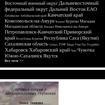
Дальневосточный
Восточный военный округ
федеральный округ
Дальний Восток
ЕАО
Камчатский край
Забайкалье
Забайкальский край
Комсомольск-на-Амуре
Магадан
Курилы
Корякия
Магаданская область
Николаевск-на-Амуре
Находка
Приморский
Петропавловск-Камчатский
край
Республика Саха (Якутия)
Республика Бурятия
Сахалинская область
ТОФ
Тында
Улан-Удэ
Уссурийск
Сибирь
Хабаровск
Хабаровский край
Чукотка
Чита
Южно-Сахалинск
Якутск
Все теги >>