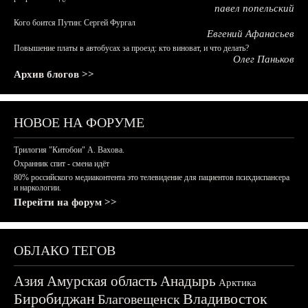
павел попельский
Кого боится Путин: Сергей Фургал
Евгений Афанасьев
Повышение платы в автобусах за проезд: кто виноват, и что делать?
Олег Паньков
Архив блогов >>
НОВОЕ НА ФОРУМЕ
Трилогия "Китобои" А. Вахова.
Охранник спит - смена идёт
80% российского медиаконтента это телевидение для пациентов психдиспансера
и наркологии.
Перейти на форум >>
ОБЛАКО ТЕГОВ
Азия
Амурская область
Анадырь
Арктика
Биробиджан
Владивосток
Благовещенск