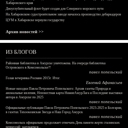
Хабаровского края
Дноуглубительный флот будет создан для Северного морского пути
На Хабаровском судостроительном заводе началось производство дебаркадеров
ЦУМ в Хабаровске вернули государству
Архив новостей >>
ИЗ БЛОГОВ
Районная библиотека в Амурске уничтожена. На очереди библиотека
Островского в Комсомольске?!
павел попельский
Голая вечеринка Роснано 2015г. Итог.
Евгений Афанасьев
Новые находки Павла Петровича Попельского: Архив газеты Природа и
аномальные явления, Неизвестная карта НижнеАмурЛага и Последние выставки
автора в Амурске по 2025
павел попельский
Официальные публикации Павла Петровича Попельского 2023-2025 в Болгарии,
в газетах Тихоокеанская Звезда и Наш Город Амурск
павел попельский
Комсомольск официально продолжает отмечать День памяти жертв сталинских
репрессий: задумаемся...