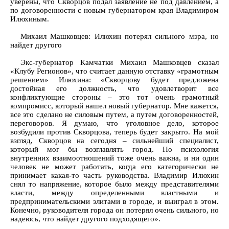
уверены, что Скворцов подал заявление не под давлением, а
по договоренности с новым губернатором края Владимиром
Илюхиным.
Михаил Машковцев: Илюхин потерял сильного мэра, но
найдет другого
Экс-губернатор Камчатки Михаил Машковцев сказал
«Клубу Регионов», что считает данную отставку «грамотным
решением» Илюхина: «Скворцову будет предложена
достойная его должность, что удовлетворит все
конфликтующие стороны – это тот очень грамотный
компромисс, который нашел новый губернатор. Мне кажется,
все это сделано не силовым путем, а путем договоренностей,
переговоров. Я думаю, что уголовное дело, которое
возбудили против Скворцова, теперь будет закрыто. На мой
взгляд, Скворцов на сегодня – сильнейший специалист,
который мог бы возглавлять город. Но психология
внутренних взаимоотношений тоже очень важна, и ни один
человек не может работать, когда его категорически не
принимает какая-то часть руководства. Владимир Илюхин
снял то напряжение, которое было между представителями
власти, между определенными властными и
предпринимательскими элитами в городе, и выиграл в этом.
Конечно, руководителя города он потерял очень сильного, но
надеюсь, что найдет другого подходящего».