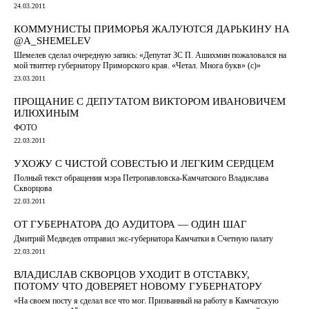
24.03.2011
КОММУНИСТЫ ПРИМОРЬЯ ЖАЛУЮТСЯ ДАРЬКИНУ НА
@A_SHEMELEV
Шемелев сделал очередную запись: «Депутат ЗС П. Ашихмин пожаловался на
мой твиттер губернатору Приморского края. «Четал. Многа букв» (с)»
23.03.2011
ПРОЩАНИЕ С ДЕПУТАТОМ ВИКТОРОМ ИВАНОВИЧЕМ
ИЛЮХИНЫМ
ФОТО
22.03.2011
УХОЖУ С ЧИСТОЙ СОВЕСТЬЮ И ЛЕГКИМ СЕРДЦЕМ
Полный текст обращения мэра Петропавловска-Камчатского Владислава
Скворцова
22.03.2011
ОТ ГУБЕРНАТОРА ДО АУДИТОРА — ОДИН ШАГ
Дмитрий Медведев отправил экс-губернатора Камчатки в Счетную палату
22.03.2011
ВЛАДИСЛАВ СКВОРЦОВ УХОДИТ В ОТСТАВКУ,
ПОТОМУ ЧТО ДОВЕРЯЕТ НОВОМУ ГУБЕРНАТОРУ
«На своем посту я сделал все что мог. Призванный на работу в Камчатскую