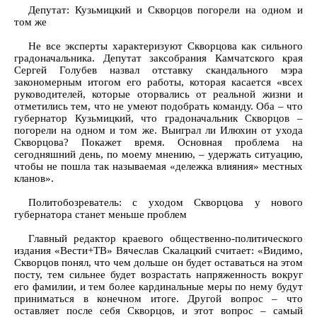
Депутат: Кузьмицкий и Скворцов погорели на одном и
том же
Не все эксперты характеризуют Скворцова как сильного
градоначальника. Депутат заксобрания Камчатского края
Сергей Голубев назвал отставку скандального мэра
закономерным итогом его работы, которая касается «всех
руководителей, которые оторвались от реальной жизни и
отметились тем, что не умеют подобрать команду. Оба – что
губернатор Кузьмицкий, что градоначальник Скворцов –
погорели на одном и том же. Выиграл ли Илюхин от ухода
Скворцова? Покажет время. Основная проблема на
сегодняшний день, по моему мнению, – удержать ситуацию,
чтобы не пошла так называемая «дележка влияния» местных
кланов».
Политобозреватель: с уходом Скворцова у нового
губернатора станет меньше проблем
Главный редактор краевого общественно-политического
издания «Вести+ТВ» Вячеслав Скалацкий считает: «Видимо,
Скворцов понял, что чем дольше он будет оставаться на этом
посту, тем сильнее будет возрастать напряженность вокруг
его фамилии, и тем более кардинальные меры по нему будут
приниматься в конечном итоге. Другой вопрос – что
оставляет после себя Скворцов, и этот вопрос – самый