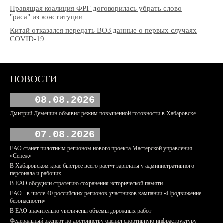
Правящая коалиция ФРГ договорилась убрать слово
"раса" из конституции
Китай отказался передать ВОЗ данные о первых случаях
COVID-19
НОВОСТИ
08.08.2026
Дмитрий Демешин объявил режим повышенной готовности в Хабаровске
07.08.2026
ЕАО станет пилотным регионом нового проекта Мастерской управления
«Сенеж»
В Хабаровском крае быстрее всего растут зарплаты у административного
персонала и рабочих
В ЕАО обсудили стратегию сохранения исторической памяти
ЕАО - в числе 40 российских регионов-участников кампании «Продвижение
безопасности»
В ЕАО значительно увеличены объемы дорожных работ
Федеральный эксперт по достоинству оценил спортивную инфраструктуру