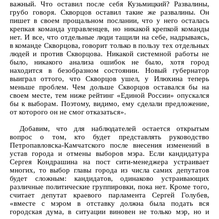
важный. Что оставил после себя Кузьмицкий? Развалины,
грубо говоря. Скворцов оставил такие же развалины. Он
пишет в своем прощальном послании, что у него осталась
крепкая команда управленцев, но никакой крепкой команды
нет. И все, что отдельные люди тащили на себе, надрываясь,
в команде Скворцова, говорит только в пользу тех отдельных
людей и против Скворцова. Никакой системной работы не
было, никакого анализа ошибок не было, хотя город
находится в безобразном состоянии. Новый губернатор
выиграл оттого, что Скворцов ушел, у Илюхина теперь
меньше проблем. Чем дольше Скворцов оставался бы на
своем месте, тем ниже рейтинг «Единой России» опускался
бы к выборам. Поэтому, видимо, ему сделали предложение,
от которого он не смог отказаться».
Добавим, что для наблюдателей остается открытым
вопрос о том, кто будет представлять руководство
Петропавловска-Камчатского после внесения изменений в
устав города и отмены выборов мэра. Если кандидатура
Сергея Кондрашина на пост сити-менеджера устраивает
многих, то выбор главы города из числа самих депутатов
будет сложным: кандидатов, одинаково устраивающих
различные политические группировки, пока нет. Кроме того,
считает депутат краевого парламента Сергей Голубев,
«вместе с мэром в отставку должна была подать вся
городская дума, в ситуации виновен не только мэр, но и