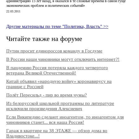
администрацию 15 лет назад, я оказался в те сложные времена в самой гуще
экономических проблем и политических событий»
22.03.2011
Другие материалы по теме "Политика, Власть" >>
Читайте также на форуме
Путин просит единороссов команду в Госдуме
В России наши чиновники могут отключить интернет?!
В пандемию Россия потеряла каждого четвертого
ветерана Великой Отечественной!
Китай объявил «народную войну» коронавирусу на
границе с Россией
Полёт Пересильд - пир во время чумы?
Из белорусской школьной программы по литературе
исключили произведения Алексиевич
Если Википедию сделают иноагентом, то иноагентом для
чиновников станет... вся наша Россия!
Гараж в квартире на 38 ЭТАЖЕ — обзор дома во
Владивостоке...!