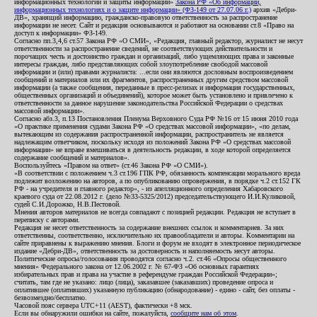
информационных технологий и защиты информации»
Закона РФ «Об информации,
информационных технологиях и о защите информации» (ФЗ-149 от 27.07.06 г.)
архив «Дебри-
ДВ», хранящий информацию, гражданско-правовую ответственность за распространение
информации не несет. Сайт и редакция основываются и работают на основании ст.8 «Право на
доступ к информации» ФЗ-149.
Согласно пп.3,4,6 ст.57 Закона РФ «О СМИ», «Редакция, главный редактор, журналист не несут
ответственности за распространение сведений, не соответствующих действительности и
порочащих честь и достоинство граждан и организаций, либо ущемляющих права и законные
интересы граждан, либо представляющих собой злоупотребление свободой массовой
информации и (или) правами журналиста: ...если они являются дословным воспроизведением
сообщений и материалов или их фрагментов, распространенных другим средством массовой
информации (а также сообщения, переданные в пресс-релизах и информация государственных,
общественных организаций и объединений), которое может быть установлено и привлечено к
ответственности за данное нарушение законодательства Российской Федерации о средствах
массовой информации».
Согласно абз.3, п.13 Постановления Пленума Верховного Суда РФ №16 от 15 июня 2010 года
«О практике применения судами Закона РФ «О средствах массовой информации», «по делам,
вытекающим из содержания распространенной информации, распространитель не является
надлежащим ответчиком, поскольку исходя из положений Закона РФ «О средствах массовой
информации» не вправе вмешиваться в деятельность редакции, в ходе которой определяется
содержание сообщений и материалов».
Воспользуйтесь «Правом на ответ» (ст.46 Закона РФ «О СМИ»).
«В соответствии с положением ч.3 ст.196 ГПК РФ, обязанность компенсации морального вреда
подлежит возложению на авторов, а по опубликованию опровержения, в порядке ч.2 ст.152 ГК
РФ - на учредителя и главного редактор», - из апелляционного определения Хабаровского
краевого суда от 22.08.2012 г. (дело №33-5325/2012) председательствующего И.И.Куликовой,
судей С.И.Дорожко, Н.В.Пестовой.
Мнения авторов материалов не всегда совпадают с позицией редакции. Редакция не вступает в
переписку с авторами.
Редакция не несет ответственность за содержание внешних ссылок и комментариев. За них
ответственны, соответственно, исключительно их правообладатели и авторы. Комментарии на
сайте приравнены к выражению мнения. Блоги и форум не входят в электронное периодическое
издание «Дебри-ДВ», ответственность за достоверность и наполняемость несут авторы.
Политические опросы/голосования проводятся согласно ч.2. ст.46 «Опросы общественного
мнения» Федерального закона от 12.06.2002 г. № 67-ФЗ «Об основных гарантиях
избирательных прав и права на участие в референдуме граждан Российской Федерации»;
считать, там где не указано: лицо (лица), заказавшее (заказавших) проведение опроса и
оплатившее (оплативших) указанную публикацию (обнародование) - едино - сайт, без оплаты -
безвозмездно/бесплатно.
Часовой пояс сервера UTC+11 (AEST), фактически +8 мск.
Если вы обнаружили ошибки на сайте, пожалуйста,
сообщите нам об этом
.