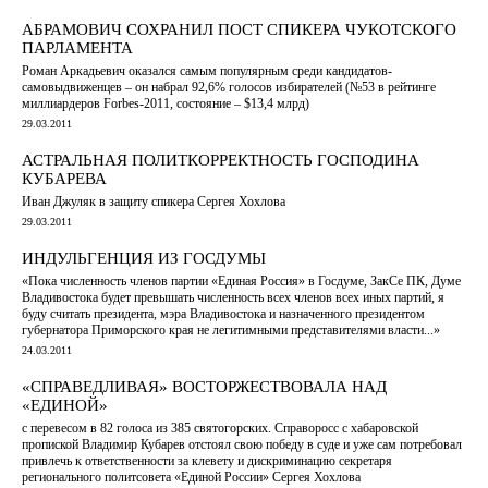
АБРАМОВИЧ СОХРАНИЛ ПОСТ СПИКЕРА ЧУКОТСКОГО
ПАРЛАМЕНТА
Роман Аркадьевич оказался самым популярным среди кандидатов-
самовыдвиженцев – он набрал 92,6% голосов избирателей (№53 в рейтинге
миллиардеров Forbes-2011, состояние – $13,4 млрд)
29.03.2011
АСТРАЛЬНАЯ ПОЛИТКОРРЕКТНОСТЬ ГОСПОДИНА
КУБАРЕВА
Иван Джуляк в защиту спикера Сергея Хохлова
29.03.2011
ИНДУЛЬГЕНЦИЯ ИЗ ГОСДУМЫ
«Пока численность членов партии «Единая Россия» в Госдуме, ЗакСе ПК, Думе
Владивостока будет превышать численность всех членов всех иных партий, я
буду считать президента, мэра Владивостока и назначенного президентом
губернатора Приморского края не легитимными представителями власти...»
24.03.2011
«СПРАВЕДЛИВАЯ» ВОСТОРЖЕСТВОВАЛА НАД
«ЕДИНОЙ»
с перевесом в 82 голоса из 385 святогорских. Справоросс с хабаровской
пропиской Владимир Кубарев отстоял свою победу в суде и уже сам потребовал
привлечь к ответственности за клевету и дискриминацию секретаря
регионального политсовета «Единой России» Сергея Хохлова