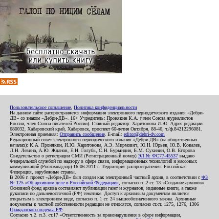
Пользовательское соглашение
,
Политика конфиденциальности
На данном сайте распространяется информация электронного периодического издания «Дебри-
ДВ» со знаком «Дебри-ДВ». 16+ Учредитель: Пронякин К.А. (член Союза журналистов
России, член Союза писателей России). Главный редактор: Харитонова И.Ю. Адрес редакции:
680032, Хабаровский край, Хабаровск, проспект 60-летия Октября, 88-46, т./ф.84212296081.
Электронная приемная:
Отправить сообщение
. E-mail:
editor@debri-dv.com
Редакционный совет электронного периодического издания «Дебри-ДВ» (на общественных
началах): К.А. Пронякин, И.Ю. Харитонова, А.Э. Мирмович, Ю.Н. Юрьев, Ю.В. Ковалев,
Л.Н. Левина, А.Ю. Жданов, Е.Н. Голубь, С.Н. Бурындин, Б.М. Сухинин, О.В. Егорова
Свидетельство о регистрации СМИ (Регистрационный номер)
ЭЛ № ФС77-45537
выдано
Федеральной службой по надзору в сфере связи, информационных технологий и массовых
коммуникаций (Роскомнадзор) 16.06.2011 г. Территория распространения: Российская
Федерация, зарубежные страны.
В 2006 г. проект «Дебри-ДВ» был создан как электронный частный архив, в соответствии с
ФЗ
№ 125 «Об архивном деле в Российской Федерации»
, согласно п. 2 ст. 13 «Создание архивов».
Основной фонд архива составляют публикации газет и журналов, изданные книги, а также
рукописи по дальневосточной (РФ) тематике. Доступ к архивным документам является
открытым в электронном виде, согласно п. 1 ст. 24 вышеобозначенного закона. Архивные
документы к частной собственности редакции не относятся, согласно ст.ст. 1275, 1276, 1306
Гражданского кодекса РФ
.
Согласно ч.2. п.3. ст.17 «Ответственность за правонарушения в сфере информации,