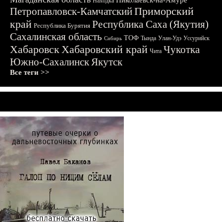
Николаевск-на-Амуре
Находка
Приморский
Петропавловск-Камчатский
край
Республика Саха (Якутия)
Республика Бурятия
Сахалинская область
ТОФ
Тында
Улан-Удэ
Уссурийск
Сибирь
Хабаровск
Хабаровский край
Чукотка
Чита
Южно-Сахалинск
Якутск
Все теги >>