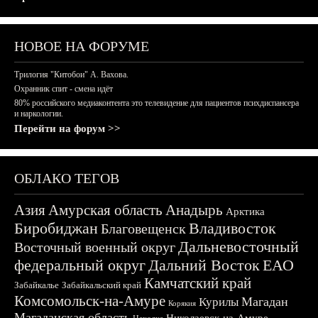
НОВОЕ НА ФОРУМЕ
Трилогия "Китобои" А. Вахова.
Охранник спит - смена идёт
80% российского медиаконтента это телевидение для пациентов психдиспансера
и наркологии.
Перейти на форум >>
ОБЛАКО ТЕГОВ
Азия
Амурская область
Анадырь
Арктика
Биробиджан
Владивосток
Благовещенск
Дальневосточный
Восточный военный округ
федеральный округ
Дальний Восток
ЕАО
Камчатский край
Забайкалье
Забайкальский край
Комсомольск-на-Амуре
Магадан
Курилы
Корякия
Магаданская область