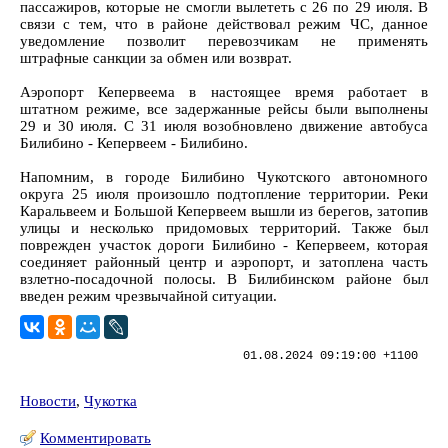
пассажиров, которые не смогли вылететь с 26 по 29 июля. В
связи с тем, что в районе действовал режим ЧС, данное
уведомление позволит перевозчикам не применять
штрафные санкции за обмен или возврат.
Аэропорт Кепервеема в настоящее время работает в
штатном режиме, все задержанные рейсы были выполнены
29 и 30 июля. С 31 июля возобновлено движение автобуса
Билибино - Кепервеем - Билибино.
Напомним, в городе Билибино Чукотского автономного
округа 25 июля произошло подтопление территории. Реки
Каральвеем и Большой Кепервеем вышли из берегов, затопив
улицы и несколько придомовых территорий. Также был
поврежден участок дороги Билибино - Кепервеем, которая
соединяет районный центр и аэропорт, и затоплена часть
взлетно-посадочной полосы. В Билибинском районе был
введен режим чрезвычайной ситуации.
01.08.2024 09:19:00 +1100
Новости
,
Чукотка
Комментировать