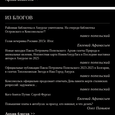
ИЗ БЛОГОВ
Районная библиотека в Амурске уничтожена. На очереди библиотека
Островского в Комсомольске?!
павел попельский
Голая вечеринка Роснано 2015г. Итог.
Евгений Афанасьев
Новые находки Павла Петровича Попельского: Архив газеты Природа и
аномальные явления, Неизвестная карта НижнеАмурЛага и Последние выставки
автора в Амурске по 2025
павел попельский
Официальные публикации Павла Петровича Попельского 2023-2025 в Болгарии,
в газетах Тихоокеанская Звезда и Наш Город Амурск
павел попельский
Комсомольск официально продолжает отмечать День памяти жертв сталинских
репрессий: задумаемся...
павел попельский
Кого боится Путин: Сергей Фургал
Евгений Афанасьев
Повышение платы в автобусах за проезд: кто виноват, и что делать?
Олег Паньков
Архив блогов >>