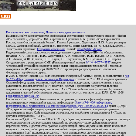
Пользовательское соглашение
,
Политика конфиденциальности
На данном сайте распространяется информация электронного периодического издания «Дебри-
ДВ» со знаком «Дебри-ДВ». 16+ Учредитель: Пронякин К.А. (член Союза журналистов
России, член Союза писателей России). Главный редактор: Харитонова И.Ю. Адрес редакции:
680032, Хабаровский край, Хабаровск, проспект 60-летия Октября, 88-46, т./ф.84212296081.
Электронная приемная:
Отправить сообщение
. E-mail:
editor@debri-dv.com
Редакционный совет электронного периодического издания «Дебри-ДВ» (на общественных
началах): К.А. Пронякин, И.Ю. Харитонова, А.Э. Мирмович, Ю.Н. Юрьев, Ю.В. Ковалев,
Л.Н. Левина, А.Ю. Жданов, Е.Н. Голубь, С.Н. Бурындин, Б.М. Сухинин, О.В. Егорова
Свидетельство о регистрации СМИ (Регистрационный номер)
ЭЛ № ФС77-45537
выдано
Федеральной службой по надзору в сфере связи, информационных технологий и массовых
коммуникаций (Роскомнадзор) 16.06.2011 г. Территория распространения: Российская
Федерация, зарубежные страны.
В 2006 г. проект «Дебри-ДВ» был создан как электронный частный архив, в соответствии с
ФЗ
№ 125 «Об архивном деле в Российской Федерации»
, согласно п. 2 ст. 13 «Создание архивов».
Основной фонд архива составляют публикации газет и журналов, изданные книги, а также
рукописи по дальневосточной (РФ) тематике. Доступ к архивным документам является
открытым в электронном виде, согласно п. 1 ст. 24 вышеобозначенного закона. Архивные
документы к частной собственности редакции не относятся, согласно ст.ст. 1275, 1276, 1306
Гражданского кодекса РФ
.
Согласно ч.2. п.3. ст.17 «Ответственность за правонарушения в сфере информации,
информационных технологий и защиты информации»
Закона РФ «Об информации,
информационных технологиях и о защите информации» (ФЗ-149 от 27.07.06 г.)
архив «Дебри-
ДВ», хранящий информацию, гражданско-правовую ответственность за распространение
информации не несет. Сайт и редакция основываются и работают на основании ст.8 «Право на
доступ к информации» ФЗ-149.
Согласно пп.3,4,6 ст.57 Закона РФ «О СМИ», «Редакция, главный редактор, журналист не несут
ответственности за распространение сведений, не соответствующих действительности и
порочащих честь и достоинство граждан и организаций, либо ущемляющих права и законные
интересы граждан, либо представляющих собой злоупотребление свободой массовой
информации и (или) правами журналиста: ...если они являются дословным воспроизведением
сообщений и материалов или их фрагментов, распространенных другим средством массовой