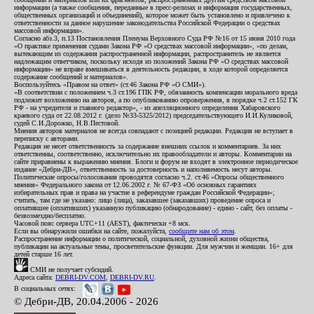
информации (а также сообщения, переданные в пресс-релизах и информация государственных,
общественных организаций и объединений), которое может быть установлено и привлечено к
ответственности за данное нарушение законодательства Российской Федерации о средствах
массовой информации».
Согласно абз.3, п.13 Постановления Пленума Верховного Суда РФ №16 от 15 июня 2010 года
«О практике применения судами Закона РФ «О средствах массовой информации», «по делам,
вытекающим из содержания распространенной информации, распространитель не является
надлежащим ответчиком, поскольку исходя из положений Закона РФ «О средствах массовой
информации» не вправе вмешиваться в деятельность редакции, в ходе которой определяется
содержание сообщений и материалов».
Воспользуйтесь «Правом на ответ» (ст.46 Закона РФ «О СМИ»).
«В соответствии с положением ч.3 ст.196 ГПК РФ, обязанность компенсации морального вреда
подлежит возложению на авторов, а по опубликованию опровержения, в порядке ч.2 ст.152 ГК
РФ - на учредителя и главного редактор», - из апелляционного определения Хабаровского
краевого суда от 22.08.2012 г. (дело №33-5325/2012) председательствующего И.И.Куликовой,
судей С.И.Дорожко, Н.В.Пестовой.
Мнения авторов материалов не всегда совпадают с позицией редакции. Редакция не вступает в
переписку с авторами.
Редакция не несет ответственность за содержание внешних ссылок и комментариев. За них
ответственны, соответственно, исключительно их правообладатели и авторы. Комментарии на
сайте приравнены к выражению мнения. Блоги и форум не входят в электронное периодическое
издание «Дебри-ДВ», ответственность за достоверность и наполняемость несут авторы.
Политические опросы/голосования проводятся согласно ч.2. ст.46 «Опросы общественного
мнения» Федерального закона от 12.06.2002 г. № 67-ФЗ «Об основных гарантиях
избирательных прав и права на участие в референдуме граждан Российской Федерации»;
считать, там где не указано: лицо (лица), заказавшее (заказавших) проведение опроса и
оплатившее (оплативших) указанную публикацию (обнародование) - едино - сайт, без оплаты -
безвозмездно/бесплатно.
Часовой пояс сервера UTC+11 (AEST), фактически +8 мск.
Если вы обнаружили ошибки на сайте, пожалуйста,
сообщите нам об этом
.
Распространение информации о политической, социальной, духовной жизни общества,
публикации на актуальные темы, просветительские функции. Для мужчин и женщин. 16+ для
детей старше 16 лет.
СМИ не получает субсидий.
Адреса сайта:
DEBRI-DV.COM
,
DEBRI-DV.RU
.
В социальных сетях:
© Дебри-ДВ, 20.04.2006 - 2026