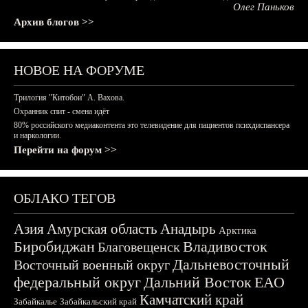
Олег Паньков
Архив блогов >>
НОВОЕ НА ФОРУМЕ
Трилогия "Китобои" А. Вахова.
Охранник спит - смена идёт
80% российского медиаконтента это телевидение для пациентов психдиспансера
и наркологии.
Перейти на форум >>
ОБЛАКО ТЕГОВ
Азия
Амурская область
Анадырь
Арктика
Биробиджан
Владивосток
Благовещенск
Дальневосточный
Восточный военный округ
федеральный округ
Дальний Восток
ЕАО
Камчатский край
Забайкалье
Забайкальский край