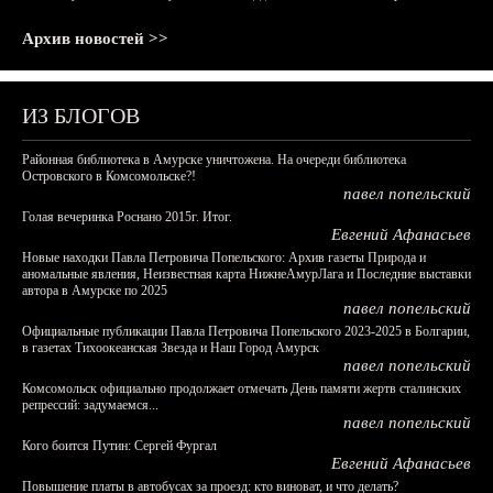
Архив новостей >>
ИЗ БЛОГОВ
Районная библиотека в Амурске уничтожена. На очереди библиотека
Островского в Комсомольске?!
павел попельский
Голая вечеринка Роснано 2015г. Итог.
Евгений Афанасьев
Новые находки Павла Петровича Попельского: Архив газеты Природа и
аномальные явления, Неизвестная карта НижнеАмурЛага и Последние выставки
автора в Амурске по 2025
павел попельский
Официальные публикации Павла Петровича Попельского 2023-2025 в Болгарии,
в газетах Тихоокеанская Звезда и Наш Город Амурск
павел попельский
Комсомольск официально продолжает отмечать День памяти жертв сталинских
репрессий: задумаемся...
павел попельский
Кого боится Путин: Сергей Фургал
Евгений Афанасьев
Повышение платы в автобусах за проезд: кто виноват, и что делать?