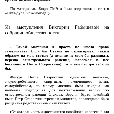
оружия модели «Карабин».
По материалам Бюро СМЭ и была подготовлена статья
«Пуля-дура, нож-молодец».
Из выступления Виктории Габышевой на
собрании общественности:
- Такой материал я просто не имела права
замалчивать. Если бы Стахов не отреагировал таким
образом на мою статью (а именно не стал бы развивать
версию огнестрельного ранения, вовлекая в нее
безвинного Петра Старостина), то о ней быстро забыли
бы.
Фигура Петра Старостина, одинокого человека,
злоупотреблявшего спиртным, покончившего жизнь
самоубийством, по моему мнению, была найдена как
наиболее подходящая для подтверждения версии об
огнестрельном ранении Стахова. Версия, будто покойный
ныне Петр Старостин стрелял в министра, справедливо была
расценена родственниками как клевета.
(От автора: честь и достоинство покойного человека были