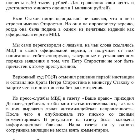
оценены в 50 тысяч рублей. Для сравнения: свои честь и
достоинство министр оценил в 1 миллион рублей).
Яков Стахов нигде официально не заявлял, что в него
стрелял именно Старостин. Но он и не опроверг эту версию,
когда она была подана в одном из печатных изданий как
официальная версия МВД.
Мы сами переговорили с людьми, на чьи слова ссылалось
МВД в своей официальной версии, и получили от них
написанные собственноручно, заверенные в установленном
порядке заявления о том, что Петр Старостин не мог быть
причастен к этому преступлению.
Верховный суд РС(Я) отменил решение первой инстанции
и оставил иск брата Петра Старостина к министру Стахову о
защите чести и достоинства без рассмотрения.
Из пресс-службы МВД в газету «Ваше право» приходил
Дягилев, требовал, чтобы мои статьи отслеживались, так как
в них выражена явная антимилицейская направленность.
После чего я опубликовала это письмо со своими
комментариями. В результате на газету была наложена
информационная блокада. Наша газета ни у одного
сотрудника милиции не могла взять комментарии.