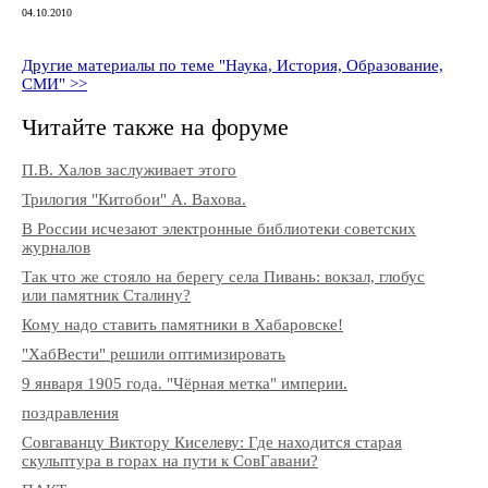
04.10.2010
Другие материалы по теме "Наука, История, Образование,
СМИ" >>
Читайте также на форуме
П.В. Халов заслуживает этого
Трилогия "Китобои" А. Вахова.
В России исчезают электронные библиотеки советских
журналов
Так что же стояло на берегу села Пивань: вокзал, глобус
или памятник Сталину?
Кому надо ставить памятники в Хабаровске!
"ХабВести" решили оптимизировать
9 января 1905 года. "Чёрная метка" империи.
поздравления
Совгаванцу Виктору Киселеву: Где находится старая
скульптура в горах на пути к СовГавани?