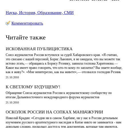
Наука, История, Образование, СМИ
Комментировать
Читайте также
ИСКОВАННАЯ ПУБЛИЦИСТИКА
Союз журналистов России вступился за судей Хабаровского края. «Я считаю,
это связано с вашей персоной, Борис Львович, я не ожидала, что вы можете так
истово лгать,— обращаясь к Борису Резнику, заявила госпожа Харитонова.—
Какое вы имеет право говорить, что кто-то кому-то заплатил? Вы знаете вообще,
как я живу?». «Мне неинтересно, как вы живете»,— отозвался господин Резник
21.10.2010
К СВЕТЛОМУ БУДУЩЕМУ!
Обращение Союза журналистов России к журналистскому сообществу по
итогам Дальневосточного международного форума журналистов
21.10.2010
ОСКОЛОК РОССИИ НА СОПКАХ МАНЬЧЖУРИИ
Николай Крадин: «Сегодня ни в самом Харбине, ни у нас в России детальным
изучением русского архитектурного наследия в Китае никто не занимается - нам
довольно сложно, поскольку доступ к тем документам, которые там имеются,