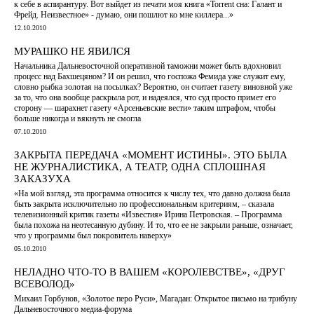
к себе в аспирантуру. Вот выйдет из печати моя книга «Torrent сна: Галант и
Фрейд. Неизвестное» - думаю, они пошлют ко мне киллера...»
12.10.2010
МУРАШКО НЕ ЯВИЛСЯ
Начальника Дальневосточной оперативной таможни может быть вдохновил
процесс над Бахшецяном? И он решил, что госпожа Фемида уже служит ему,
словно рыбка золотая на посылках? Вероятно, он считает газету виновной уже
за то, что она вообще раскрыла рот, и надеялся, что суд просто примет его
сторону — шарахнет газету «Арсеньевские вести» таким штрафом, чтобы
больше никогда и вякнуть не смогла
07.10.2010
ЗАКРЫТА ПЕРЕДАЧА «МОМЕНТ ИСТИНЫ». ЭТО БЫЛА
НЕ ЖУРНАЛИСТИКА, А ТЕАТР, ОДНА СПЛОШНАЯ
ЗАКАЗУХА
«На мой взгляд, эта программа относится к числу тех, что давно должна была
быть закрыта исключительно по профессиональным критериям, – сказала
телевизионный критик газеты «Известия» Ирина Петровская. – Программа
была похожа на неотесанную дубину. И то, что ее не закрыли раньше, означает,
что у программы был покровитель наверху»
05.10.2010
НЕЛАДНО ЧТО-ТО В ВАШЕМ «КОРОЛЕВСТВЕ», «ДРУГ
ВСЕВОЛОД»
Михаил Горбунов, «Золотое перо Руси», Магадан: Открытое письмо на трибуну
Дальневосточного медиа-форума