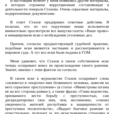
В настоящий момент у меня появились другие материалы,
в которых отражена коррупционная составляющая в
деятельности генерала Стахова. Очень серьезные материалы,
подкрепленные документами.
В ответ Стахов предпринял ответные действия. Я
полагаю, что по его поручению некие исполнители
внимательно просмотрели все выпуски газеты «Ваше право»
и инициировали иски о возбуждении уголовных дел.
Причем, согласно предшествующей судебной практике,
подобные иски являются частными и рассматриваются в
мировом суде. А тут все иски были поданы в ГОМ.
Меня удивляет, что Стахов в своем собственном иске
теперь оспаривает вовсе не происхождение своего ранения.
Значит, именно с этим фактом он согласен.
В своем иске к журналистке Стахов оспаривает слова
«оклеветал и опорочил имя безвинного человека, навесив на
него серьезное преступление» (в статье «Министровы штаны
не на все стороны равны»), а также фразы: «Глава ведомства,
призванного вести борьбу с преступностью, сам
дискредитировал свое имя, чем, несомненно, «снизил
уверенность жителей республики в защищенности от
преступных посягательств», «Выдает бытовое ранение за
огнестрельное, получает за это незаслуженную страховку и