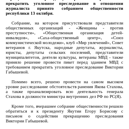
прекратить уголовное преследование в отношении
журналиста принято собранием общественности
республики 13 октября.
Собрание, на котором присутствовали представители
общественных организаций - «Женщины - против
преступности», «Общественная организация детей-
инвалидов», «Саха-общественный центр», «Союз
коммунистической молодежи», клуб «Мир увлечений», Совет
ветеранов г. Якутска, народные депутаты, журналисты,
юристы, депутаты сельских поселений, представители
муниципалитетов, деятели культуры, ветераны МВД - также
приняло решение провести пикет перед зданием МВД с
требованием прекратить уголовное преследование Виктории
Габышевой.
Помимо всего, решено провести на самом высоком
уровне расследование обстоятельств ранения Якова Стахова,
а также проанализировать всю деятельность генерала
Стахова в должности министра внутренних дел РФ по РС(Я).
Кроме того, вчерашнее собрание общественности решило
обратиться и к президенту Якутии Егору Борисову с
письмом о содействии прекращению преследования
Виктории Габышевой.