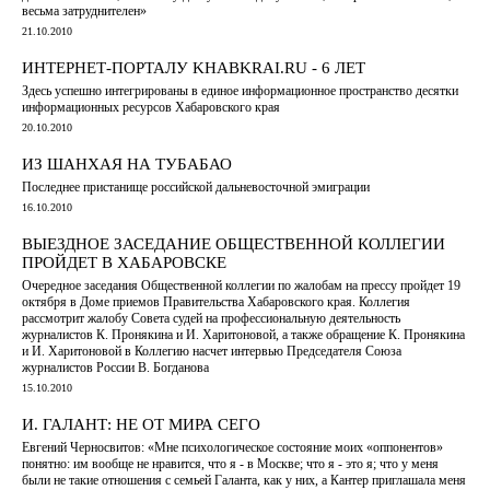
весьма затруднителен»
21.10.2010
ИНТЕРНЕТ-ПОРТАЛУ KHABKRAI.RU - 6 ЛЕТ
Здесь успешно интегрированы в единое информационное пространство десятки
информационных ресурсов Хабаровского края
20.10.2010
ИЗ ШАНХАЯ НА ТУБАБАО
Последнее пристанище российской дальневосточной эмиграции
16.10.2010
ВЫЕЗДНОЕ ЗАСЕДАНИЕ ОБЩЕСТВЕННОЙ КОЛЛЕГИИ
ПРОЙДЕТ В ХАБАРОВСКЕ
Очередное заседания Общественной коллегии по жалобам на прессу пройдет 19
октября в Доме приемов Правительства Хабаровского края. Коллегия
рассмотрит жалобу Совета судей на профессиональную деятельность
журналистов К. Пронякина и И. Харитоновой, а также обращение К. Пронякина
и И. Харитоновой в Коллегию насчет интервью Председателя Союза
журналистов России В. Богданова
15.10.2010
И. ГАЛАНТ: НЕ ОТ МИРА СЕГО
Евгений Черносвитов: «Мне психологическое состояние моих «оппонентов»
понятно: им вообще не нравится, что я - в Москве; что я - это я; что у меня
были не такие отношения с семьей Галанта, как у них, а Кантер приглашала меня