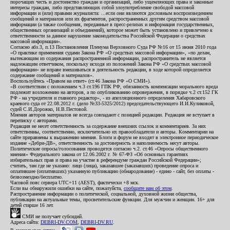
порочащих честь и достоинство граждан и организаций, либо ущемляющих права и законные
интересы граждан, либо представляющих собой злоупотребление свободой массовой
информации и (или) правами журналиста: ...если они являются дословным воспроизведением
сообщений и материалов или их фрагментов, распространенных другим средством массовой
информации (а также сообщения, переданные в пресс-релизах и информация государственных,
общественных организаций и объединений), которое может быть установлено и привлечено к
ответственности за данное нарушение законодательства Российской Федерации о средствах
массовой информации».
Согласно абз.3, п.13 Постановления Пленума Верховного Суда РФ №16 от 15 июня 2010 года
«О практике применения судами Закона РФ «О средствах массовой информации», «по делам,
вытекающим из содержания распространенной информации, распространитель не является
надлежащим ответчиком, поскольку исходя из положений Закона РФ «О средствах массовой
информации» не вправе вмешиваться в деятельность редакции, в ходе которой определяется
содержание сообщений и материалов».
Воспользуйтесь «Правом на ответ» (ст.46 Закона РФ «О СМИ»).
«В соответствии с положением ч.3 ст.196 ГПК РФ, обязанность компенсации морального вреда
подлежит возложению на авторов, а по опубликованию опровержения, в порядке ч.2 ст.152 ГК
РФ - на учредителя и главного редактор», - из апелляционного определения Хабаровского
краевого суда от 22.08.2012 г. (дело №33-5325/2012) председательствующего И.И.Куликовой,
судей С.И.Дорожко, Н.В.Пестовой.
Мнения авторов материалов не всегда совпадают с позицией редакции. Редакция не вступает в
переписку с авторами.
Редакция не несет ответственность за содержание внешних ссылок и комментариев. За них
ответственны, соответственно, исключительно их правообладатели и авторы. Комментарии на
сайте приравнены к выражению мнения. Блоги и форум не входят в электронное периодическое
издание «Дебри-ДВ», ответственность за достоверность и наполняемость несут авторы.
Политические опросы/голосования проводятся согласно ч.2. ст.46 «Опросы общественного
мнения» Федерального закона от 12.06.2002 г. № 67-ФЗ «Об основных гарантиях
избирательных прав и права на участие в референдуме граждан Российской Федерации»;
считать, там где не указано: лицо (лица), заказавшее (заказавших) проведение опроса и
оплатившее (оплативших) указанную публикацию (обнародование) - едино - сайт, без оплаты -
безвозмездно/бесплатно.
Часовой пояс сервера UTC+11 (AEST), фактически +8 мск.
Если вы обнаружили ошибки на сайте, пожалуйста,
сообщите нам об этом
.
Распространение информации о политической, социальной, духовной жизни общества,
публикации на актуальные темы, просветительские функции. Для мужчин и женщин. 16+ для
детей старше 16 лет.
СМИ не получает субсидий.
Адреса сайта:
DEBRI-DV.COM
,
DEBRI-DV.RU
.