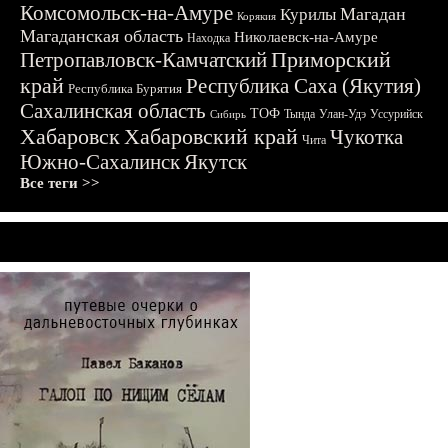
Комсомольск-на-Амуре
Магадан
Курилы
Корякия
Магаданская область
Николаевск-на-Амуре
Находка
Приморский
Петропавловск-Камчатский
край
Республика Саха (Якутия)
Республика Бурятия
Сахалинская область
ТОФ
Тында
Улан-Удэ
Уссурийск
Сибирь
Хабаровск
Хабаровский край
Чукотка
Чита
Южно-Сахалинск
Якутск
Все теги >>