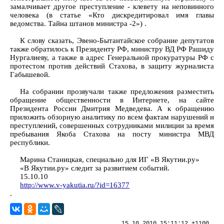
замалчивает другое преступление - клевету на неповинного
человека (в статье «Кто дискредитировал имя главы
ведомства. Тайна штанов министра -2») .
К слову сказать, Эвено-Бытантайское собрание депутатов
также обратилось к Президенту РФ, министру ВД РФ Рашиду
Нургалиеву, а также в адрес Генеральной прокуратуры РФ с
протестом против действий Стахова, в защиту журналиста
Габышевой.
На собрании прозвучали также предложения разместить
обращение общественности в Интернете, на сайте
Президента России Дмитрия Медведева. А к обращению
приложить обзорную аналитику по всем фактам нарушений и
преступлений, совершенных сотрудниками милиции за время
пребывания Якоба Стахова на посту министра МВД
республики.
Марина Станицкая, специально для ИГ «В Якутии.ру»
«В Якутии.ру» следит за развитием событий.
15.10.10
http://www.v-yakutia.ru/?id=16377
.
15.10.2010 15:11:12 +1100