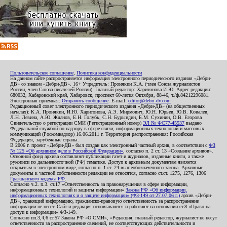
Пользовательское соглашение
,
Политика конфиденциальности
На данном сайте распространяется информация электронного периодического издания «Дебри-
ДВ» со знаком «Дебри-ДВ». 16+ Учредитель: Пронякин К.А. (член Союза журналистов
России, член Союза писателей России). Главный редактор: Харитонова И.Ю. Адрес редакции:
680032, Хабаровский край, Хабаровск, проспект 60-летия Октября, 88-46, т./ф.84212296081.
Электронная приемная:
Отправить сообщение
. E-mail:
editor@debri-dv.com
Редакционный совет электронного периодического издания «Дебри-ДВ» (на общественных
началах): К.А. Пронякин, И.Ю. Харитонова, А.Э. Мирмович, Ю.Н. Юрьев, Ю.В. Ковалев,
Л.Н. Левина, А.Ю. Жданов, Е.Н. Голубь, С.Н. Бурындин, Б.М. Сухинин, О.В. Егорова
Свидетельство о регистрации СМИ (Регистрационный номер)
ЭЛ № ФС77-45537
выдано
Федеральной службой по надзору в сфере связи, информационных технологий и массовых
коммуникаций (Роскомнадзор) 16.06.2011 г. Территория распространения: Российская
Федерация, зарубежные страны.
В 2006 г. проект «Дебри-ДВ» был создан как электронный частный архив, в соответствии с
ФЗ
№ 125 «Об архивном деле в Российской Федерации»
, согласно п. 2 ст. 13 «Создание архивов».
Основной фонд архива составляют публикации газет и журналов, изданные книги, а также
рукописи по дальневосточной (РФ) тематике. Доступ к архивным документам является
открытым в электронном виде, согласно п. 1 ст. 24 вышеобозначенного закона. Архивные
документы к частной собственности редакции не относятся, согласно ст.ст. 1275, 1276, 1306
Гражданского кодекса РФ
.
Согласно ч.2. п.3. ст.17 «Ответственность за правонарушения в сфере информации,
информационных технологий и защиты информации»
Закона РФ «Об информации,
информационных технологиях и о защите информации» (ФЗ-149 от 27.07.06 г.)
архив «Дебри-
ДВ», хранящий информацию, гражданско-правовую ответственность за распространение
информации не несет. Сайт и редакция основываются и работают на основании ст.8 «Право на
доступ к информации» ФЗ-149.
Согласно пп.3,4,6 ст.57 Закона РФ «О СМИ», «Редакция, главный редактор, журналист не несут
ответственности за распространение сведений, не соответствующих действительности и