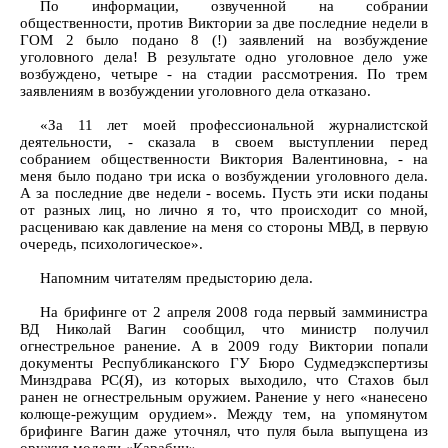
По информации, озвученной на собрании
общественности, против Виктории за две последние недели в
ГОМ 2 было подано 8 (!) заявлений на возбуждение
уголовного дела! В результате одно уголовное дело уже
возбуждено, четыре - на стадии рассмотрения. По трем
заявлениям в возбуждении уголовного дела отказано.
«За 11 лет моей профессиональной журналистской
деятельности, - сказала в своем выступлении перед
собранием общественности Виктория Валентиновна, - на
меня было подано три иска о возбуждении уголовного дела.
А за последние две недели - восемь. Пусть эти иски поданы
от разных лиц, но лично я то, что происходит со мной,
расцениваю как давление на меня со стороны МВД, в первую
очередь, психологическое».
Напомним читателям предысторию дела.
На брифинге от 2 апреля 2008 года первый замминистра
ВД Николай Вагин сообщил, что министр получил
огнестрельное ранение. А в 2009 году Виктории попали
документы Республиканского ГУ Бюро Судмедэкспертизы
Минздрава РС(Я), из которых выходило, что Стахов был
ранен не огнестрельным оружием. Ранение у него «нанесено
колюще-режущим орудием». Между тем, на упомянутом
брифинге Вагин даже уточнял, что пуля была выпущена из