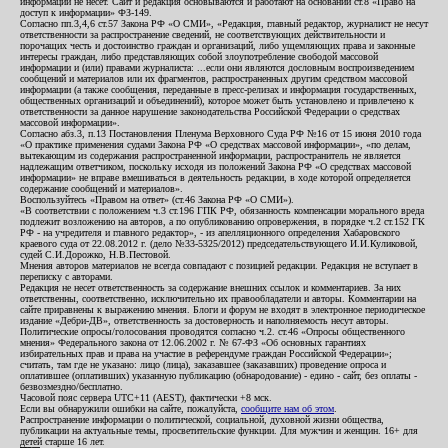
информации не несет. Сайт и редакция основываются и работают на основании ст.8 «Право на
доступ к информации» ФЗ-149.
Согласно пп.3,4,6 ст.57 Закона РФ «О СМИ», «Редакция, главный редактор, журналист не несут
ответственности за распространение сведений, не соответствующих действительности и
порочащих честь и достоинство граждан и организаций, либо ущемляющих права и законные
интересы граждан, либо представляющих собой злоупотребление свободой массовой
информации и (или) правами журналиста: ...если они являются дословным воспроизведением
сообщений и материалов или их фрагментов, распространенных другим средством массовой
информации (а также сообщения, переданные в пресс-релизах и информация государственных,
общественных организаций и объединений), которое может быть установлено и привлечено к
ответственности за данное нарушение законодательства Российской Федерации о средствах
массовой информации».
Согласно абз.3, п.13 Постановления Пленума Верховного Суда РФ №16 от 15 июня 2010 года
«О практике применения судами Закона РФ «О средствах массовой информации», «по делам,
вытекающим из содержания распространенной информации, распространитель не является
надлежащим ответчиком, поскольку исходя из положений Закона РФ «О средствах массовой
информации» не вправе вмешиваться в деятельность редакции, в ходе которой определяется
содержание сообщений и материалов».
Воспользуйтесь «Правом на ответ» (ст.46 Закона РФ «О СМИ»).
«В соответствии с положением ч.3 ст.196 ГПК РФ, обязанность компенсации морального вреда
подлежит возложению на авторов, а по опубликованию опровержения, в порядке ч.2 ст.152 ГК
РФ - на учредителя и главного редактор», - из апелляционного определения Хабаровского
краевого суда от 22.08.2012 г. (дело №33-5325/2012) председательствующего И.И.Куликовой,
судей С.И.Дорожко, Н.В.Пестовой.
Мнения авторов материалов не всегда совпадают с позицией редакции. Редакция не вступает в
переписку с авторами.
Редакция не несет ответственность за содержание внешних ссылок и комментариев. За них
ответственны, соответственно, исключительно их правообладатели и авторы. Комментарии на
сайте приравнены к выражению мнения. Блоги и форум не входят в электронное периодическое
издание «Дебри-ДВ», ответственность за достоверность и наполняемость несут авторы.
Политические опросы/голосования проводятся согласно ч.2. ст.46 «Опросы общественного
мнения» Федерального закона от 12.06.2002 г. № 67-ФЗ «Об основных гарантиях
избирательных прав и права на участие в референдуме граждан Российской Федерации»;
считать, там где не указано: лицо (лица), заказавшее (заказавших) проведение опроса и
оплатившее (оплативших) указанную публикацию (обнародование) - едино - сайт, без оплаты -
безвозмездно/бесплатно.
Часовой пояс сервера UTC+11 (AEST), фактически +8 мск.
Если вы обнаружили ошибки на сайте, пожалуйста,
сообщите нам об этом
.
Распространение информации о политической, социальной, духовной жизни общества,
публикации на актуальные темы, просветительские функции. Для мужчин и женщин. 16+ для
детей старше 16 лет.