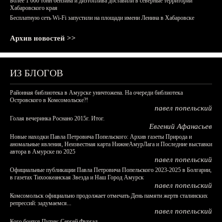
Более 1 000 тонн бензина и дизтоплива доставили в северные территории
Хабаровского края
Бесплатную сеть Wi-Fi запустили на площади имени Ленина в Хабаровске
Архив новостей >>
ИЗ БЛОГОВ
Районная библиотека в Амурске уничтожена. На очереди библиотека
Островского в Комсомольске?!
павел попельский
Голая вечеринка Роснано 2015г. Итог.
Евгений Афанасьев
Новые находки Павла Петровича Попельского: Архив газеты Природа и
аномальные явления, Неизвестная карта НижнеАмурЛага и Последние выставки
автора в Амурске по 2025
павел попельский
Официальные публикации Павла Петровича Попельского 2023-2025 в Болгарии,
в газетах Тихоокеанская Звезда и Наш Город Амурск
павел попельский
Комсомольск официально продолжает отмечать День памяти жертв сталинских
репрессий: задумаемся...
павел попельский
Кого боится Путин: Сергей Фургал