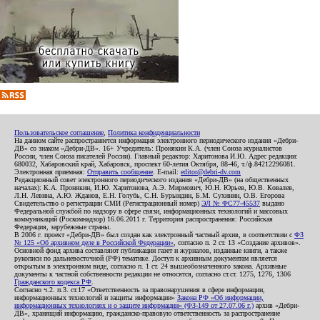
Пользовательское соглашение
,
Политика конфиденциальности
На данном сайте распространяется информация электронного периодического издания «Дебри-
ДВ» со знаком «Дебри-ДВ». 16+ Учредитель: Пронякин К.А. (член Союза журналистов
России, член Союза писателей России). Главный редактор: Харитонова И.Ю. Адрес редакции:
680032, Хабаровский край, Хабаровск, проспект 60-летия Октября, 88-46, т./ф.84212296081.
Электронная приемная:
Отправить сообщение
. E-mail:
editor@debri-dv.com
Редакционный совет электронного периодического издания «Дебри-ДВ» (на общественных
началах): К.А. Пронякин, И.Ю. Харитонова, А.Э. Мирмович, Ю.Н. Юрьев, Ю.В. Ковалев,
Л.Н. Левина, А.Ю. Жданов, Е.Н. Голубь, С.Н. Бурындин, Б.М. Сухинин, О.В. Егорова
Свидетельство о регистрации СМИ (Регистрационный номер)
ЭЛ № ФС77-45537
выдано
Федеральной службой по надзору в сфере связи, информационных технологий и массовых
коммуникаций (Роскомнадзор) 16.06.2011 г. Территория распространения: Российская
Федерация, зарубежные страны.
В 2006 г. проект «Дебри-ДВ» был создан как электронный частный архив, в соответствии с
ФЗ
№ 125 «Об архивном деле в Российской Федерации»
, согласно п. 2 ст. 13 «Создание архивов».
Основной фонд архива составляют публикации газет и журналов, изданные книги, а также
рукописи по дальневосточной (РФ) тематике. Доступ к архивным документам является
открытым в электронном виде, согласно п. 1 ст. 24 вышеобозначенного закона. Архивные
документы к частной собственности редакции не относятся, согласно ст.ст. 1275, 1276, 1306
Гражданского кодекса РФ
.
Согласно ч.2. п.3. ст.17 «Ответственность за правонарушения в сфере информации,
информационных технологий и защиты информации»
Закона РФ «Об информации,
информационных технологиях и о защите информации» (ФЗ-149 от 27.07.06 г.)
архив «Дебри-
ДВ», хранящий информацию, гражданско-правовую ответственность за распространение