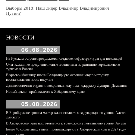
Выборы 2018! Наш лидер Владимир Владимирович
Путин?
НОВОСТИ
06.08.2026
На Русском острове продолжается создание инфраструктуры для инноваций
Олег Кожемяко представил новые инициативы по развитию горнолыжного
туризма в России
В краевой больнице имени Владимирцева освоили новую методику
восстановления после инсульта
Дальневосточная студия кинохроники получила поддержку Дмитрия Демешина
Новый циклон приближается к Хабаровскому краю
05.08.2026
В Биробиджане прошел мастер-класс стилиста международного уровня Алекса
Датского
В Хабаровском крае подготовились к возможному повышению уровня Амура
Более 40 социальных выплат проиндексируют в Хабаровском крае в 2027 году