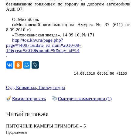
безнаказанно гоняющем по городу на дорогом автомобиле
Audi Q7.
О. Михайлов.
(«Московский комсомолец на Амуре» № 37 (611) от
8.09.2010 г.)
«Тихоокеанская звезда», 14.09.10, № 171
http://toz.khv.ru/page.php?
page=440971&date_id_num=2010-09-
14&year=2010&month=9&day_id=14
.
14.09.2010 06:01:50 +1100
Суд, Криминал, Прокуратура
Комментировать
Смотреть комментарии (1)
Читайте также
ПЫТОЧНЫЕ КАМЕРЫ ПРИМОРЬЯ – 5
Продолжение