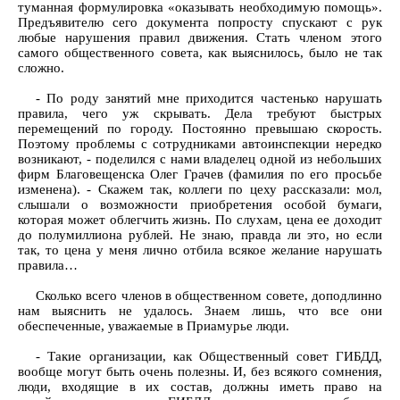
туманная формулировка «оказывать необходимую помощь».
Предъявителю сего документа попросту спускают с рук
любые нарушения правил движения. Стать членом этого
самого общественного совета, как выяснилось, было не так
сложно.
- По роду занятий мне приходится частенько нарушать
правила, чего уж скрывать. Дела требуют быстрых
перемещений по городу. Постоянно превышаю скорость.
Поэтому проблемы с сотрудниками автоинспекции нередко
возникают, - поделился с нами владелец одной из небольших
фирм Благовещенска Олег Грачев (фамилия по его просьбе
изменена). - Скажем так, коллеги по цеху рассказали: мол,
слышали о возможности приобретения особой бумаги,
которая может облегчить жизнь. По слухам, цена ее доходит
до полумиллиона рублей. Не знаю, правда ли это, но если
так, то цена у меня лично отбила всякое желание нарушать
правила…
Сколько всего членов в общественном совете, доподлинно
нам выяснить не удалось. Знаем лишь, что все они
обеспеченные, уважаемые в Приамурье люди.
- Такие организации, как Общественный совет ГИБДД,
вообще могут быть очень полезны. И, без всякого сомнения,
люди, входящие в их состав, должны иметь право на