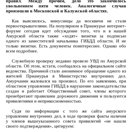
правил. Между прочим, дело это закончилось
увольнением пяти человек. Аналогичные случаи
произошли в Московской и Калужской областях.
Как выяснилось, минусинцы да москвичи не стали
первооткрывателями. На популярном в Приамурье интернет-
форуме сегодня идет обсуждение того, что и в нашей
Амурской области также «ходят» визитки за подписью
одного из заместителей начальника ГИБДД области. И не
только визитки. Есть документы поинтереснее. Однако обо
всем подробнее.
Служебную проверку недавно провело УВД по Амурской
области. Об этом, кстати, сообщалось на официальном сайте
ведомства. Причиной стало анонимное обращение одного из
жителей Приамурья в Министерство внутренних дел.
Амурчанин жаловался на произвол. По его заявлению, при
областном управлении ГИБДД в нарушение законодательства
создан и работает Общественный совет, члены которого
пренебрегают правилами дорожного движения и пользуются
привилегиями и неприкосновенностью.
Судя по информации с того же сайта амурского
управлении внутренних дел, в ходе проверки факты наличия
у членов вышеуказанного совета привилегий «не нашли
своего подтверждения», цитируем: