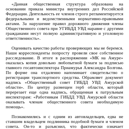
«Данная общественная структура образована на
основании приказа министра внутренних дел Российской
Федерации. Деятельность ее членов строго регламентируется
федеральными и ведомственными нормативно-правовыми
актами. За нарушение правил дорожного движения члены
Общественного совета при УГИБДД УВД наравне с другими
гражданами несут полную административную и уголовную
ответственность».
Оценивать качество работы проверяющих мы не беремся.
Наши корреспонденты попросту провели свое собственное
расследование. В итоге в распоряжении «МК на Амуре»
оказалась копия довольно любопытной бумаги за подписью
главного госавтоинспектора Приамурья Александра Болгова.
По форме она отдаленно напоминает свидетельство о
регистрации транспортного средства. Обрамляет документ
надпись «Общественный совет ГИБДД УВД Амурской
области». По центру размещен герб области, который
перерезает еще одна надпись, обращенная к патрульным
инспекторам: «Работникам ГИБДД УВД Амурской области
оказывать членам общественного совета необходимую
помощь».
Познакомились и с одним из автовладельцев, едва не
ставшим владельцем подлинника подобной бумаги и членом
совета. Он-то и разъяснил, что фактически означает