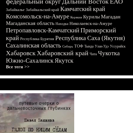
федеральный округ
Дальний Восток
ЕАО
Камчатский край
Забайкалье
Забайкальский край
Комсомольск-на-Амуре
Магадан
Курилы
Корякия
Магаданская область
Николаевск-на-Амуре
Находка
Приморский
Петропавловск-Камчатский
край
Республика Саха (Якутия)
Республика Бурятия
Сахалинская область
ТОФ
Тында
Улан-Удэ
Уссурийск
Сибирь
Хабаровск
Хабаровский край
Чукотка
Чита
Южно-Сахалинск
Якутск
Все теги >>