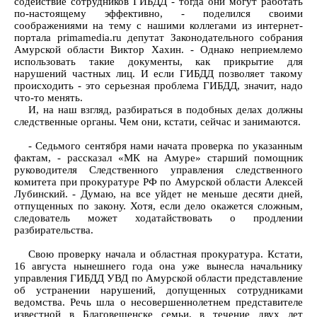
содействие сотрудников ГИБДД - тогда они могут работать
по-настоящему эффективно, - поделился своими
соображениями на тему с нашими коллегами из интернет-
портала primamedia.ru депутат Законодательного собрания
Амурской области Виктор Хахин. - Однако неприемлемо
использовать такие документы, как прикрытие для
нарушений частных лиц. И если ГИБДД позволяет такому
происходить - это серьезная проблема ГИБДД, значит, надо
что-то менять.
И, на наш взгляд, разбираться в подобных делах должны
следственные органы. Чем они, кстати, сейчас и занимаются.
- Седьмого сентября нами начата проверка по указанным
фактам, - рассказал «МК на Амуре» старший помощник
руководителя Следственного управления следственного
комитета при прокуратуре РФ по Амурской области Алексей
Лубинский. - Думаю, на все уйдет не меньше десяти дней,
отпущенных по закону. Хотя, если дело окажется сложным,
следователь может ходатайствовать о продлении
разбирательства.
Свою проверку начала и областная прокуратура. Кстати,
16 августа нынешнего года она уже вынесла начальнику
управления ГИБДД УВД по Амурской области представление
об устранении нарушений, допущенных сотрудниками
ведомства. Речь шла о несовершеннолетнем представителе
известной в Благовещенске семьи, в течение двух лет