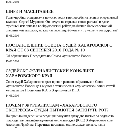
15.09.2010
ШИРЕ И МАСШТАБНЕЕ
Роль «пробного шарика» в поисках чести взял на себя начальник оперативной
таможни Сергей Мурашко. Он ничуть не скрывал своих регалий и даже
судебный иск прислал во Фрунзенский райсуд на бланке Дальневосточной
оперативной таможни, но как частное лицо (бумагу и ту украл у государства?)
15.09.2010
ПОСТАНОВЛЕНИЕ СОВЕТА СУДЕЙ ХАБАРОВСКОГО
КРАЯ ОТ 08 СЕНТЯБРЯ 2010 ГОДА № 10
Об обращении к Председателю Союза журналистов России
15.09.2010
СУДЕЙСКО-ЖУРНАЛИСТСКИЙ КОНФЛИКТ
ХАБАРОВСКОГО КРАЯ
Совет судей Хабаровского края принял решение обратиться в Союз
журналистов России для оценки с точки зрения журналистской этики статей
журналистов Пронякина К.А. и Харитоновой И.Ю.
14.09.2010
ПОЧЕМУ ЖУРНАЛИСТАМ «ХАБАРОВСКОГО
ЭКСПРЕССА» СУДЬИ ПЫТАЮТСЯ ЗАТКНУТЬ РОТ?
На прошлой неделе наша редакция получила сразу два письма за подписью
председателя квалификационной коллегии судей (ККС) Хабаровского края
Анатолия Лужбина. Перечитав послания, мы не можем понять, как в