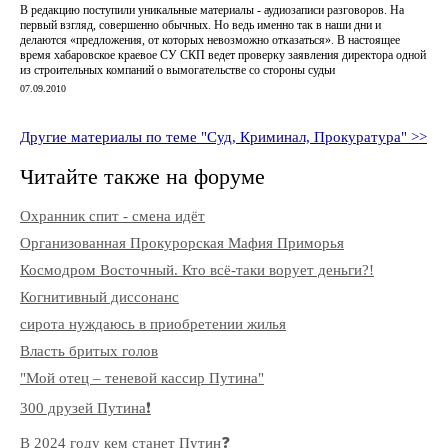
В редакцию поступили уникальные материалы - аудиозаписи разговоров. На
первый взгляд, совершенно обычных. Но ведь именно так в наши дни и
делаются «предложения, от которых невозможно отказаться». В настоящее
время хабаровское краевое СУ СКП ведет проверку заявления директора одной
из строительных компаний о вымогательстве со стороны судьи
07.09.2010
Другие материалы по теме "Суд, Криминал, Прокуратура" >>
Читайте также на форуме
Охранник спит - смена идёт
Организованная Прокурорская Мафия Приморья
Космодром Восточный. Кто всё-таки ворует деньги?!
Когнитивный диссонанс
сирота нуждаюсь в приобретении жилья
Власть бритых голов
"Мой отец – теневой кассир Путина"
300 друзей Путина❗️
В 2024 году кем станет Путин❓