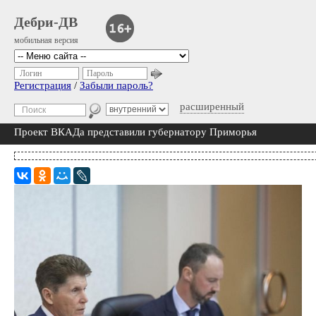
Дебри-ДВ
мобильная версия
Логин
Пароль
Регистрация
/
Забыли пароль?
расширенный
Проект ВКАДа представили губернатору Приморья