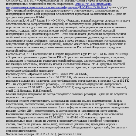
Согласно ч.2. п.3. ст.17 «Ответственность за правонарушения в сфере информации,
информационных технологий и защиты информации»
Закона РФ «Об информации,
информационных технологиях и о защите информации» (ФЗ-149 от 27.07.06 г.)
архив «Дебри-
ДВ», хранящий информацию, гражданско-правовую ответственность за распространение
информации не несет. Сайт и редакция основываются и работают на основании ст.8 «Право на
доступ к информации» ФЗ-149.
Согласно пп.3,4,6 ст.57 Закона РФ «О СМИ», «Редакция, главный редактор, журналист не несут
ответственности за распространение сведений, не соответствующих действительности и
порочащих честь и достоинство граждан и организаций, либо ущемляющих права и законные
интересы граждан, либо представляющих собой злоупотребление свободой массовой
информации и (или) правами журналиста: ...если они являются дословным воспроизведением
сообщений и материалов или их фрагментов, распространенных другим средством массовой
информации (а также сообщения, переданные в пресс-релизах и информация государственных,
общественных организаций и объединений), которое может быть установлено и привлечено к
ответственности за данное нарушение законодательства Российской Федерации о средствах
массовой информации».
Согласно абз.3, п.13 Постановления Пленума Верховного Суда РФ №16 от 15 июня 2010 года
«О практике применения судами Закона РФ «О средствах массовой информации», «по делам,
вытекающим из содержания распространенной информации, распространитель не является
надлежащим ответчиком, поскольку исходя из положений Закона РФ «О средствах массовой
информации» не вправе вмешиваться в деятельность редакции, в ходе которой определяется
содержание сообщений и материалов».
Воспользуйтесь «Правом на ответ» (ст.46 Закона РФ «О СМИ»).
«В соответствии с положением ч.3 ст.196 ГПК РФ, обязанность компенсации морального вреда
подлежит возложению на авторов, а по опубликованию опровержения, в порядке ч.2 ст.152 ГК
РФ - на учредителя и главного редактор», - из апелляционного определения Хабаровского
краевого суда от 22.08.2012 г. (дело №33-5325/2012) председательствующего И.И.Куликовой,
судей С.И.Дорожко, Н.В.Пестовой.
Мнения авторов материалов не всегда совпадают с позицией редакции. Редакция не вступает в
переписку с авторами.
Редакция не несет ответственность за содержание внешних ссылок и комментариев. За них
ответственны, соответственно, исключительно их правообладатели и авторы. Комментарии на
сайте приравнены к выражению мнения. Блоги и форум не входят в электронное периодическое
издание «Дебри-ДВ», ответственность за достоверность и наполняемость несут авторы.
Политические опросы/голосования проводятся согласно ч.2. ст.46 «Опросы общественного
мнения» Федерального закона от 12.06.2002 г. № 67-ФЗ «Об основных гарантиях
избирательных прав и права на участие в референдуме граждан Российской Федерации»;
считать, там где не указано: лицо (лица), заказавшее (заказавших) проведение опроса и
оплатившее (оплативших) указанную публикацию (обнародование) - едино - сайт, без оплаты -
безвозмездно/бесплатно.
Часовой пояс сервера UTC+11 (AEST), фактически +8 мск.