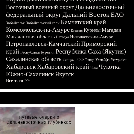
Дальневосточный
Восточный военный округ
федеральный округ
Дальний Восток
ЕАО
Камчатский край
Забайкалье
Забайкальский край
Комсомольск-на-Амуре
Магадан
Курилы
Корякия
Магаданская область
Николаевск-на-Амуре
Находка
Приморский
Петропавловск-Камчатский
край
Республика Саха (Якутия)
Республика Бурятия
Сахалинская область
ТОФ
Тында
Улан-Удэ
Уссурийск
Сибирь
Хабаровск
Хабаровский край
Чукотка
Чита
Южно-Сахалинск
Якутск
Все теги >>