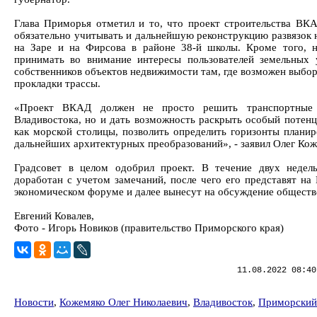
Глава Приморья отметил и то, что проект строительства ВК
обязательно учитывать и дальнейшую реконструкцию развязок н
на Заре и на Фирсова в районе 38-й школы. Кроме того, 
принимать во внимание интересы пользователей земельных 
собственников объектов недвижимости там, где возможен выбор
прокладки трассы.
«Проект ВКАД должен не просто решить транспортные
Владивостока, но и дать возможность раскрыть особый потенц
как морской столицы, позволить определить горизонты планир
дальнейших архитектурных преобразований», - заявил Олег Кож
Градсовет в целом одобрил проект. В течение двух недел
доработан с учетом замечаний, после чего его представят на
экономическом форуме и далее вынесут на обсуждение обществ
Евгений Ковалев,
Фото - Игорь Новиков (правительство Приморского края)
11.08.2022 08:40
Новости
,
Кожемяко Олег Николаевич
,
Владивосток
,
Приморский