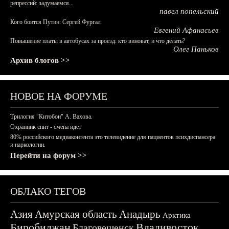
репрессий: задумаемся...
павел попельский
Кого боится Путин: Сергей Фургал
Евгений Афанасьев
Повышение платы в автобусах за проезд: кто виноват, и что делать?
Олег Паньков
Архив блогов >>
НОВОЕ НА ФОРУМЕ
Трилогия "Китобои" А. Вахова.
Охранник спит - смена идёт
80% российского медиаконтента это телевидение для пациентов психдиспансера
и наркологии.
Перейти на форум >>
ОБЛАКО ТЕГОВ
Азия
Амурская область
Анадырь
Арктика
Биробиджан
Владивосток
Благовещенск