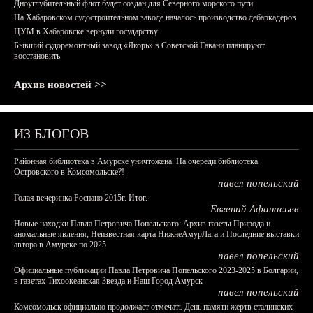
Дноуглубительный флот будет создан для Северного морского пути
На Хабаровском судостроительном заводе началось производство дебаркадеров
ЦУМ в Хабаровске вернули государству
Бывший судоремонтный завод «Якорь» в Советской Гавани планируют
восстановить
Архив новостей >>
ИЗ БЛОГОВ
Районная библиотека в Амурске уничтожена. На очереди библиотека
Островского в Комсомольске?!
павел попельский
Голая вечеринка Роснано 2015г. Итог.
Евгений Афанасьев
Новые находки Павла Петровича Попельского: Архив газеты Природа и
аномальные явления, Неизвестная карта НижнеАмурЛага и Последние выставки
автора в Амурске по 2025
павел попельский
Официальные публикации Павла Петровича Попельского 2023-2025 в Болгарии,
в газетах Тихоокеанская Звезда и Наш Город Амурск
павел попельский
Комсомольск официально продолжает отмечать День памяти жертв сталинских