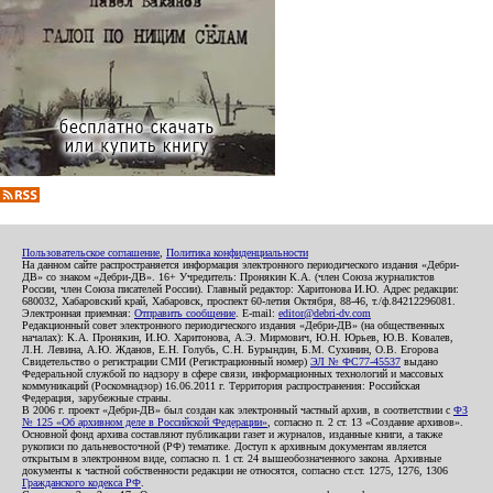
Пользовательское соглашение
,
Политика конфиденциальности
На данном сайте распространяется информация электронного периодического издания «Дебри-
ДВ» со знаком «Дебри-ДВ». 16+ Учредитель: Пронякин К.А. (член Союза журналистов
России, член Союза писателей России). Главный редактор: Харитонова И.Ю. Адрес редакции:
680032, Хабаровский край, Хабаровск, проспект 60-летия Октября, 88-46, т./ф.84212296081.
Электронная приемная:
Отправить сообщение
. E-mail:
editor@debri-dv.com
Редакционный совет электронного периодического издания «Дебри-ДВ» (на общественных
началах): К.А. Пронякин, И.Ю. Харитонова, А.Э. Мирмович, Ю.Н. Юрьев, Ю.В. Ковалев,
Л.Н. Левина, А.Ю. Жданов, Е.Н. Голубь, С.Н. Бурындин, Б.М. Сухинин, О.В. Егорова
Свидетельство о регистрации СМИ (Регистрационный номер)
ЭЛ № ФС77-45537
выдано
Федеральной службой по надзору в сфере связи, информационных технологий и массовых
коммуникаций (Роскомнадзор) 16.06.2011 г. Территория распространения: Российская
Федерация, зарубежные страны.
В 2006 г. проект «Дебри-ДВ» был создан как электронный частный архив, в соответствии с
ФЗ
№ 125 «Об архивном деле в Российской Федерации»
, согласно п. 2 ст. 13 «Создание архивов».
Основной фонд архива составляют публикации газет и журналов, изданные книги, а также
рукописи по дальневосточной (РФ) тематике. Доступ к архивным документам является
открытым в электронном виде, согласно п. 1 ст. 24 вышеобозначенного закона. Архивные
документы к частной собственности редакции не относятся, согласно ст.ст. 1275, 1276, 1306
Гражданского кодекса РФ
.