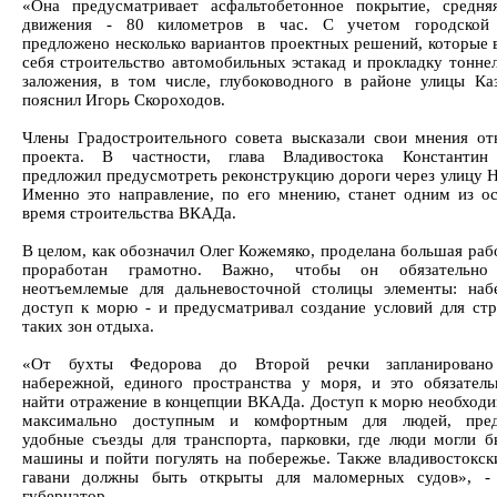
«Она предусматривает асфальтобетонное покрытие, средня
движения - 80 километров в час. С учетом городской 
предложено несколько вариантов проектных решений, которые 
себя строительство автомобильных эстакад и прокладку тоннел
заложения, в том числе, глубоководного в районе улицы Каз
пояснил Игорь Скороходов.
Члены Градостроительного совета высказали свои мнения от
проекта. В частности, глава Владивостока Константин
предложил предусмотреть реконструкцию дороги через улицу Н
Именно это направление, по его мнению, станет одним из о
время строительства ВКАДа.
В целом, как обозначил Олег Кожемяко, проделана большая раб
проработан грамотно. Важно, чтобы он обязательно
неотъемлемые для дальневосточной столицы элементы: на
доступ к морю - и предусматривал создание условий для стр
таких зон отдыха.
«От бухты Федорова до Второй речки запланировано
набережной, единого пространства у моря, и это обязател
найти отражение в концепции ВКАДа. Доступ к морю необходи
максимально доступным и комфортным для людей, пред
удобные съезды для транспорта, парковки, где люди могли б
машины и пойти погулять на побережье. Также владивостокск
гавани должны быть открыты для маломерных судов», - 
губернатор.