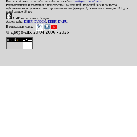
Если вы обнаружили ошибки на сайте, пожалуйста,
сообщите нам об этом
.
Распространение информации о политической, социальной, духовной жизни общества,
публикации на актуальные темы, просветительские функции. Для мужчин и женщин. 16+ для
детей старше 16 лет.
СМИ не получает субсидий.
Адреса сайта:
DEBRI-DV.COM
,
DEBRI-DV.RU
.
В социальных сетях:
© Дебри-ДВ, 20.04.2006 - 2026