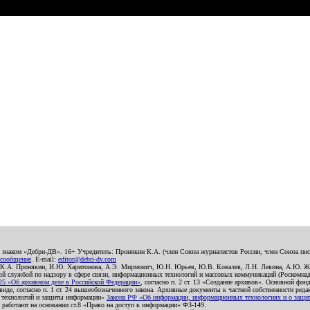
о знаком «Дебри-ДВ». 16+ Учредитель: Пронякин К.А. (член Союза журналистов России, член Союза писа
 сообщение
. E-mail:
editor@debri-dv.com
): К.А. Пронякин, И.Ю. Харитонова, А.Э. Мирмович, Ю.Н. Юрьев, Ю.В. Ковалев, Л.Н. Левина, А.Ю. Ж
 службой по надзору в сфере связи, информационных технологий и массовых коммуникаций (Роскомнадзо
5 «Об архивном деле в Российской Федерации»
, согласно п. 2 ст. 13 «Создание архивов». Основной фон
е, согласно п. 1 ст. 24 вышеобозначенного закона. Архивные документы к частной собственности редакци
ых технологий и защиты информации»
Закона РФ «Об информации, информационных технологиях и о защите
и работают на основании ст.8 «Право на доступ к информации» ФЗ-149.