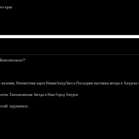
ого края
 Комсомольске?!
 явления, Неизвестная карта НижнеАмурЛага и Последние выставки автора в Амурске 
азетах Тихоокеанская Звезда и Наш Город Амурск
сий: задумаемся...