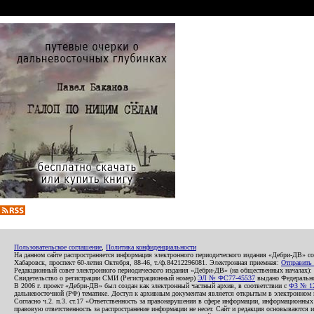
Пользовательское соглашение
,
Политика конфиденциальности
На данном сайте распространяется информация электронного периодического издания «Дебри-ДВ» с
Хабаровск, проспект 60-летия Октября, 88-46, т./ф.84212296081. Электронная приемная:
Отправить
Редакционный совет электронного периодического издания «Дебри-ДВ» (на общественных началах
Свидетельство о регистрации СМИ (Регистрационный номер)
ЭЛ № ФС77-45537
выдано Федеральной
В 2006 г. проект «Дебри-ДВ» был создан как электронный частный архив, в соответствии с
ФЗ № 12
дальневосточной (РФ) тематике. Доступ к архивным документам является открытым в электронном вид
Согласно ч.2. п.3. ст.17 «Ответственность за правонарушения в сфере информации, информационн
правовую ответственность за распространение информации не несет. Сайт и редакция основываются 