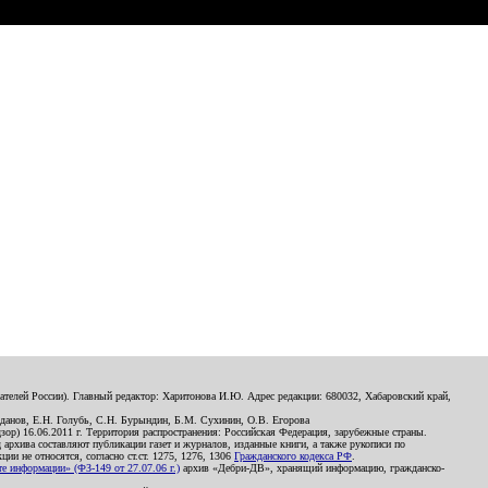
телей России). Главный редактор: Харитонова И.Ю. Адрес редакции: 680032, Хабаровский край,
данов, Е.Н. Голубь, С.Н. Бурындин, Б.М. Сухинин, О.В. Егорова
р) 16.06.2011 г. Территория распространения: Российская Федерация, зарубежные страны.
д архива составляют публикации газет и журналов, изданные книги, а также рукописи по
и не относятся, согласно ст.ст. 1275, 1276, 1306
Гражданского кодекса РФ
.
 информации» (ФЗ-149 от 27.07.06 г.)
архив «Дебри-ДВ», хранящий информацию, гражданско-