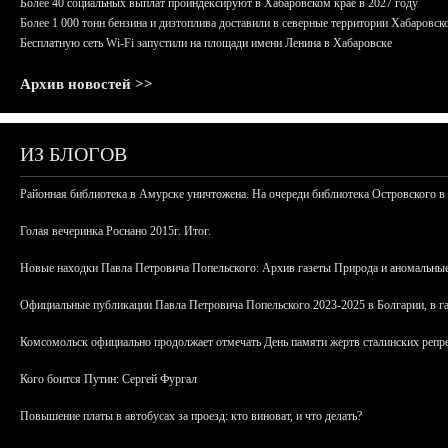
Более 40 социальных выплат проиндексируют в Хабаровском крае в 2027 году
Более 1 000 тонн бензина и дизтоплива доставили в северные территории Хабаровск
Бесплатную сеть Wi-Fi запустили на площади имени Ленина в Хабаровске
Архив новостей >>
ИЗ БЛОГОВ
Районная библиотека в Амурске уничтожена. На очереди библиотека Островского в
Голая вечеринка Роснано 2015г. Итог.
Новые находки Павла Петровича Попельского: Архив газеты Природа и аномальные
Официальные публикации Павла Петровича Попельского 2023-2025 в Болгарии, в г
Комсомольск официально продолжает отмечать День памяти жертв сталинских репрес
Кого боится Путин: Сергей Фургал
Повышение платы в автобусах за проезд: кто виноват, и что делать?