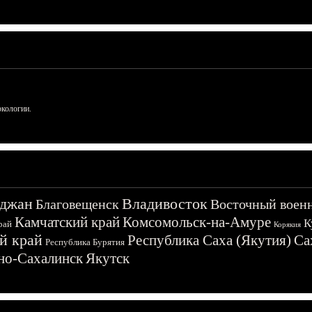
ркологии.
джан
Владивосток
Благовещенск
Восточный воен
Камчатский край
Комсомольск-на-Амуре
К
рай
Корякия
й край
Республика Саха (Якутия)
Са
Республика Бурятия
о-Сахалинск
Якутск