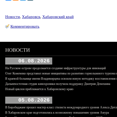
Новости
,
Хабаровск
,
Хабаровский край
Комментировать
НОВОСТИ
06.08.2026
На Русском острове продолжается создание инфраструктуры для инноваций
Олег Кожемяко представил новые инициативы по развитию горнолыжного туризма 
В краевой больнице имени Владимирцева освоили новую методику восстановления п
Дальневосточная студия кинохроники получила поддержку Дмитрия Демешина
Новый циклон приближается к Хабаровскому краю
05.08.2026
В Биробиджане прошел мастер-класс стилиста международного уровня Алекса Датс
В Хабаровском крае подготовились к возможному повышению уровня Амура