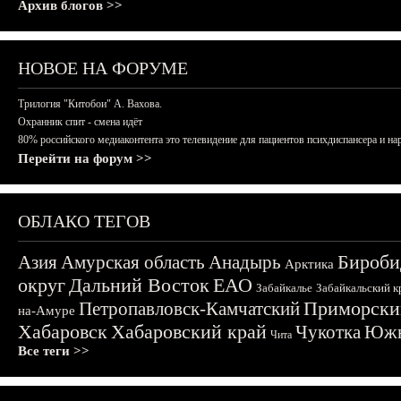
Архив блогов >>
НОВОЕ НА ФОРУМЕ
Трилогия "Китобои" А. Вахова.
Охранник спит - смена идёт
80% российского медиаконтента это телевидение для пациентов психдиспансера и на
Перейти на форум >>
ОБЛАКО ТЕГОВ
Бироби
Азия
Амурская область
Анадырь
Арктика
округ
Дальний Восток
ЕАО
Забайкалье
Забайкальский к
Приморски
Петропавловск-Камчатский
на-Амуре
Хабаровск
Хабаровский край
Чукотка
Южн
Чита
Все теги >>