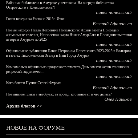
Районная библиотека в Амурске уничтожена. На очереди библиотека
Островского в Комсомольске?!
павел попельский
Голая вечеринка Роснано 2015г. Итог.
Евгений Афанасьев
Новые находки Павла Петровича Попельского: Архив газеты Природа и
аномальные явления, Неизвестная карта НижнеАмурЛага и Последние выставки
автора в Амурске по 2025
павел попельский
Официальные публикации Павла Петровича Попельского 2023-2025 в Болгарии,
в газетах Тихоокеанская Звезда и Наш Город Амурск
павел попельский
Комсомольск официально продолжает отмечать День памяти жертв сталинских
репрессий: задумаемся...
павел попельский
Кого боится Путин: Сергей Фургал
Евгений Афанасьев
Повышение платы в автобусах за проезд: кто виноват, и что делать?
Олег Паньков
Архив блогов >>
НОВОЕ НА ФОРУМЕ