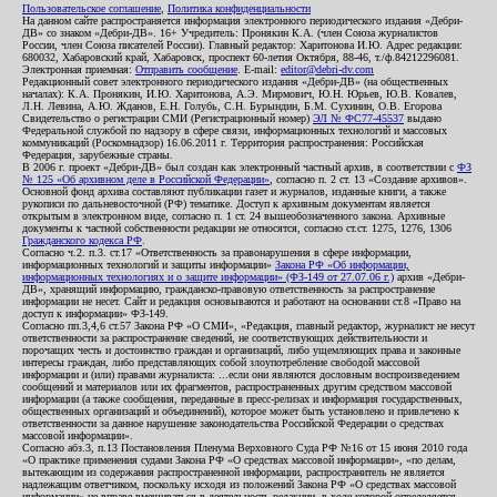
Пользовательское соглашение
,
Политика конфиденциальности
На данном сайте распространяется информация электронного периодического издания «Дебри-
ДВ» со знаком «Дебри-ДВ». 16+ Учредитель: Пронякин К.А. (член Союза журналистов
России, член Союза писателей России). Главный редактор: Харитонова И.Ю. Адрес редакции:
680032, Хабаровский край, Хабаровск, проспект 60-летия Октября, 88-46, т./ф.84212296081.
Электронная приемная:
Отправить сообщение
. E-mail:
editor@debri-dv.com
Редакционный совет электронного периодического издания «Дебри-ДВ» (на общественных
началах): К.А. Пронякин, И.Ю. Харитонова, А.Э. Мирмович, Ю.Н. Юрьев, Ю.В. Ковалев,
Л.Н. Левина, А.Ю. Жданов, Е.Н. Голубь, С.Н. Бурындин, Б.М. Сухинин, О.В. Егорова
Свидетельство о регистрации СМИ (Регистрационный номер)
ЭЛ № ФС77-45537
выдано
Федеральной службой по надзору в сфере связи, информационных технологий и массовых
коммуникаций (Роскомнадзор) 16.06.2011 г. Территория распространения: Российская
Федерация, зарубежные страны.
В 2006 г. проект «Дебри-ДВ» был создан как электронный частный архив, в соответствии с
ФЗ
№ 125 «Об архивном деле в Российской Федерации»
, согласно п. 2 ст. 13 «Создание архивов».
Основной фонд архива составляют публикации газет и журналов, изданные книги, а также
рукописи по дальневосточной (РФ) тематике. Доступ к архивным документам является
открытым в электронном виде, согласно п. 1 ст. 24 вышеобозначенного закона. Архивные
документы к частной собственности редакции не относятся, согласно ст.ст. 1275, 1276, 1306
Гражданского кодекса РФ
.
Согласно ч.2. п.3. ст.17 «Ответственность за правонарушения в сфере информации,
информационных технологий и защиты информации»
Закона РФ «Об информации,
информационных технологиях и о защите информации» (ФЗ-149 от 27.07.06 г.)
архив «Дебри-
ДВ», хранящий информацию, гражданско-правовую ответственность за распространение
информации не несет. Сайт и редакция основываются и работают на основании ст.8 «Право на
доступ к информации» ФЗ-149.
Согласно пп.3,4,6 ст.57 Закона РФ «О СМИ», «Редакция, главный редактор, журналист не несут
ответственности за распространение сведений, не соответствующих действительности и
порочащих честь и достоинство граждан и организаций, либо ущемляющих права и законные
интересы граждан, либо представляющих собой злоупотребление свободой массовой
информации и (или) правами журналиста: ...если они являются дословным воспроизведением
сообщений и материалов или их фрагментов, распространенных другим средством массовой
информации (а также сообщения, переданные в пресс-релизах и информация государственных,
общественных организаций и объединений), которое может быть установлено и привлечено к
ответственности за данное нарушение законодательства Российской Федерации о средствах
массовой информации».
Согласно абз.3, п.13 Постановления Пленума Верховного Суда РФ №16 от 15 июня 2010 года
«О практике применения судами Закона РФ «О средствах массовой информации», «по делам,
вытекающим из содержания распространенной информации, распространитель не является
надлежащим ответчиком, поскольку исходя из положений Закона РФ «О средствах массовой
информации» не вправе вмешиваться в деятельность редакции, в ходе которой определяется