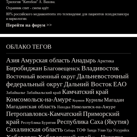
Трилогия "Китобои" А. Вахова.
Охранник спит - смена идёт
80% российского медиаконтента это телевидение для пациентов психдиспансера
и наркологии.
Перейти на форум >>
ОБЛАКО ТЕГОВ
Азия
Амурская область
Анадырь
Арктика
Биробиджан
Владивосток
Благовещенск
Дальневосточный
Восточный военный округ
федеральный округ
Дальний Восток
ЕАО
Камчатский край
Забайкалье
Забайкальский край
Комсомольск-на-Амуре
Магадан
Курилы
Корякия
Магаданская область
Николаевск-на-Амуре
Находка
Приморский
Петропавловск-Камчатский
край
Республика Саха (Якутия)
Республика Бурятия
Сахалинская область
ТОФ
Тында
Улан-Удэ
Уссурийск
Сибирь