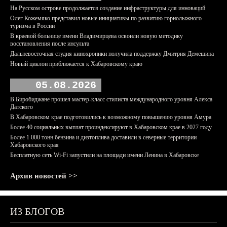
На Русском острове продолжается создание инфраструктуры для инноваций
Олег Кожемяко представил новые инициативы по развитию горнолыжного
туризма в России
В краевой больнице имени Владимирцева освоили новую методику
восстановления после инсульта
Дальневосточная студия кинохроники получила поддержку Дмитрия Демешина
Новый циклон приближается к Хабаровскому краю
05.08.2026
В Биробиджане прошел мастер-класс стилиста международного уровня Алекса
Датского
В Хабаровском крае подготовились к возможному повышению уровня Амура
Более 40 социальных выплат проиндексируют в Хабаровском крае в 2027 году
Более 1 000 тонн бензина и дизтоплива доставили в северные территории
Хабаровского края
Бесплатную сеть Wi-Fi запустили на площади имени Ленина в Хабаровске
Архив новостей >>
ИЗ БЛОГОВ