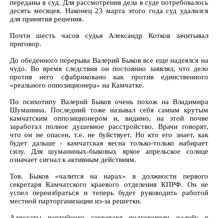
переданы в суд. Для рассмотрения дела в суде потребовалось
десять месяцев. Наконец 23 марта этого года суд удалился
для принятия решения.
Почти шесть часов судья Александр Котков зачитывал
приговор.
До обеденного перерыва Валерий Быков все еще надеялся на
чудо. Во время следствия он постоянно заявлял, что дело
против него сфабриковано как против единственного
«реального оппозиционера» на Камчатке.
По психотипу Валерий Быков очень похож на Владимира
Шуманина. Последний тоже называл себя самым крутым
камчатским оппозиционером и, видимо, на этой почве
заработал полное душевное расстройство. Врачи говорят,
что он не опасен, т.е. не буйствует. Но кто его знает, как
будет дальше - камчатская весна только-только набирает
силу. Для шуманиных-быковых яркое апрельское солнце
означает сигнал к активным действиям.
Тов. Быков «чалится на нарах» в должности первого
секретаря Камчатского краевого отделения КПРФ. Он не
успел переизбраться и теперь будет руководить работой
местной парторганизации из-за решетки.
Адвокаты партийного секретаря подготовили жалобу в