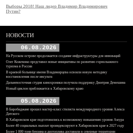
Выборы 2018! Наш лидер Владимир Владимирович
Путин?
НОВОСТИ
06.08.2026
На Русском острове продолжается создание инфраструктуры для инноваций
Олег Кожемяко представил новые инициативы по развитию горнолыжного
туризма в России
В краевой больнице имени Владимирцева освоили новую методику
восстановления после инсульта
Дальневосточная студия кинохроники получила поддержку Дмитрия Демешина
Новый циклон приближается к Хабаровскому краю
05.08.2026
В Биробиджане прошел мастер-класс стилиста международного уровня Алекса
Датского
В Хабаровском крае подготовились к возможному повышению уровня Амура
Более 40 социальных выплат проиндексируют в Хабаровском крае в 2027 году
Более 1 000 тонн бензина и дизтоплива доставили в северные территории