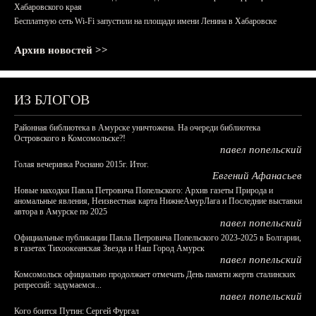
Хабаровского края
Бесплатную сеть Wi-Fi запустили на площади имени Ленина в Хабаровске
Архив новостей >>
ИЗ БЛОГОВ
Районная библиотека в Амурске уничтожена. На очереди библиотека
Островского в Комсомольске?!
павел попельский
Голая вечеринка Роснано 2015г. Итог.
Евгений Афанасьев
Новые находки Павла Петровича Попельского: Архив газеты Природа и
аномальные явления, Неизвестная карта НижнеАмурЛага и Последние выставки
автора в Амурске по 2025
павел попельский
Официальные публикации Павла Петровича Попельского 2023-2025 в Болгарии,
в газетах Тихоокеанская Звезда и Наш Город Амурск
павел попельский
Комсомольск официально продолжает отмечать День памяти жертв сталинских
репрессий: задумаемся...
павел попельский
Кого боится Путин: Сергей Фургал