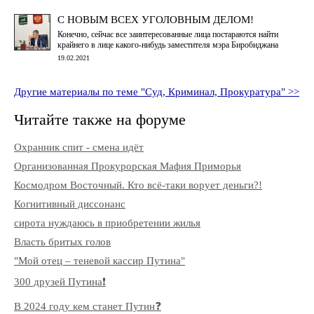
С НОВЫМ ВСЕХ УГОЛОВНЫМ ДЕЛОМ!
Конечно, сейчас все заинтересованные лица постараются найти
крайнего в лице какого-нибудь заместителя мэра Биробиджана
19.02.2021
Другие материалы по теме "Суд, Криминал, Прокуратура" >>
Читайте также на форуме
Охранник спит - смена идёт
Организованная Прокурорская Мафия Приморья
Космодром Восточный. Кто всё-таки ворует деньги?!
Когнитивный диссонанс
сирота нуждаюсь в приобретении жилья
Власть бритых голов
"Мой отец – теневой кассир Путина"
300 друзей Путина❗️
В 2024 году кем станет Путин❓