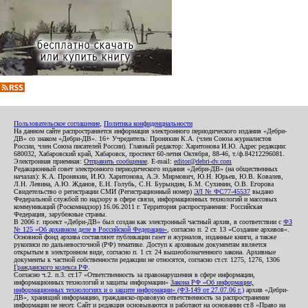
Пользовательское соглашение
,
Политика конфиденциальности
На данном сайте распространяется информация электронного периодического издания «Дебри-
ДВ» со знаком «Дебри-ДВ». 16+ Учредитель: Пронякин К.А. (член Союза журналистов
России, член Союза писателей России). Главный редактор: Харитонова И.Ю. Адрес редакции:
680032, Хабаровский край, Хабаровск, проспект 60-летия Октября, 88-46, т./ф.84212296081.
Электронная приемная:
Отправить сообщение
. E-mail:
editor@debri-dv.com
Редакционный совет электронного периодического издания «Дебри-ДВ» (на общественных
началах): К.А. Пронякин, И.Ю. Харитонова, А.Э. Мирмович, Ю.Н. Юрьев, Ю.В. Ковалев,
Л.Н. Левина, А.Ю. Жданов, Е.Н. Голубь, С.Н. Бурындин, Б.М. Сухинин, О.В. Егорова
Свидетельство о регистрации СМИ (Регистрационный номер)
ЭЛ № ФС77-45537
выдано
Федеральной службой по надзору в сфере связи, информационных технологий и массовых
коммуникаций (Роскомнадзор) 16.06.2011 г. Территория распространения: Российская
Федерация, зарубежные страны.
В 2006 г. проект «Дебри-ДВ» был создан как электронный частный архив, в соответствии с
ФЗ
№ 125 «Об архивном деле в Российской Федерации»
, согласно п. 2 ст. 13 «Создание архивов».
Основной фонд архива составляют публикации газет и журналов, изданные книги, а также
рукописи по дальневосточной (РФ) тематике. Доступ к архивным документам является
открытым в электронном виде, согласно п. 1 ст. 24 вышеобозначенного закона. Архивные
документы к частной собственности редакции не относятся, согласно ст.ст. 1275, 1276, 1306
Гражданского кодекса РФ
.
Согласно ч.2. п.3. ст.17 «Ответственность за правонарушения в сфере информации,
информационных технологий и защиты информации»
Закона РФ «Об информации,
информационных технологиях и о защите информации» (ФЗ-149 от 27.07.06 г.)
архив «Дебри-
ДВ», хранящий информацию, гражданско-правовую ответственность за распространение
информации не несет. Сайт и редакция основываются и работают на основании ст.8 «Право на