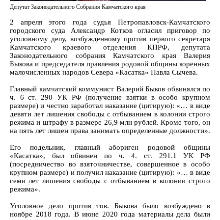
Депутат Законодательного Собрания Камчатского края
2 апреля этого года судья Петропавловск-Камчатского
городского суда Александр Котков огласил приговор по
уголовному делу, возбужденному против первого секретаря
Камчатского краевого отделения КПРФ, депутата
Законодательного собрания Камчатского края Валерия
Быкова и председателя правления родовой общины коренных
малочисленных народов Севера «Касатка» Павла Сычева.
Главный камчатский коммунист Валерий Быков обвинялся по
ч. 6 ст. 290 УК РФ (получение взятки в особо крупном
размере) и честно заработал наказание (цитирую): «… в виде
девяти лет лишения свободы с отбыванием в колонии строго
режима и штрафу в размере 26,9 млн рублей. Кроме того, он
на пять лет лишен права занимать определенные должности».
Его подельник, главный абориген родовой общины
«Касатка», был обвинен по ч. 4. ст. 291.1 УК РФ
(посредничество во взяточничестве, совершенное в особо
крупном размере) и получил наказание (цитирую): «… в виде
семи лет лишения свободы с отбыванием в колонии строго
режима».
Уголовное дело против тов. Быкова было возбуждено в
ноябре 2018 года. В июне 2020 года материалы дела были