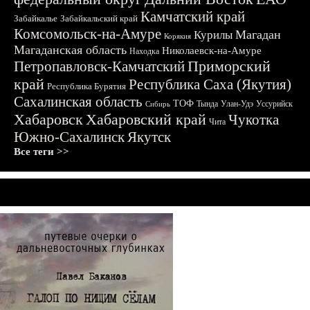
Камчатский край
Забайкалье
Забайкальский край
Комсомольск-на-Амуре
Магадан
Курилы
Корякия
Магаданская область
Николаевск-на-Амуре
Находка
Приморский
Петропавловск-Камчатский
край
Республика Саха (Якутия)
Республика Бурятия
Сахалинская область
ТОФ
Тында
Улан-Удэ
Уссурийск
Сибирь
Хабаровск
Хабаровский край
Чукотка
Чита
Южно-Сахалинск
Якутск
Все теги >>