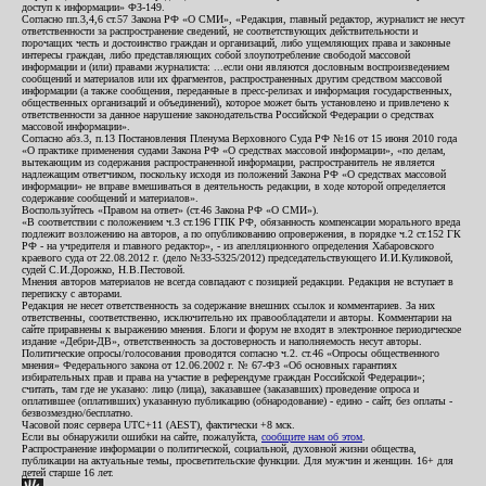
доступ к информации» ФЗ-149.
Согласно пп.3,4,6 ст.57 Закона РФ «О СМИ», «Редакция, главный редактор, журналист не несут
ответственности за распространение сведений, не соответствующих действительности и
порочащих честь и достоинство граждан и организаций, либо ущемляющих права и законные
интересы граждан, либо представляющих собой злоупотребление свободой массовой
информации и (или) правами журналиста: ...если они являются дословным воспроизведением
сообщений и материалов или их фрагментов, распространенных другим средством массовой
информации (а также сообщения, переданные в пресс-релизах и информация государственных,
общественных организаций и объединений), которое может быть установлено и привлечено к
ответственности за данное нарушение законодательства Российской Федерации о средствах
массовой информации».
Согласно абз.3, п.13 Постановления Пленума Верховного Суда РФ №16 от 15 июня 2010 года
«О практике применения судами Закона РФ «О средствах массовой информации», «по делам,
вытекающим из содержания распространенной информации, распространитель не является
надлежащим ответчиком, поскольку исходя из положений Закона РФ «О средствах массовой
информации» не вправе вмешиваться в деятельность редакции, в ходе которой определяется
содержание сообщений и материалов».
Воспользуйтесь «Правом на ответ» (ст.46 Закона РФ «О СМИ»).
«В соответствии с положением ч.3 ст.196 ГПК РФ, обязанность компенсации морального вреда
подлежит возложению на авторов, а по опубликованию опровержения, в порядке ч.2 ст.152 ГК
РФ - на учредителя и главного редактор», - из апелляционного определения Хабаровского
краевого суда от 22.08.2012 г. (дело №33-5325/2012) председательствующего И.И.Куликовой,
судей С.И.Дорожко, Н.В.Пестовой.
Мнения авторов материалов не всегда совпадают с позицией редакции. Редакция не вступает в
переписку с авторами.
Редакция не несет ответственность за содержание внешних ссылок и комментариев. За них
ответственны, соответственно, исключительно их правообладатели и авторы. Комментарии на
сайте приравнены к выражению мнения. Блоги и форум не входят в электронное периодическое
издание «Дебри-ДВ», ответственность за достоверность и наполняемость несут авторы.
Политические опросы/голосования проводятся согласно ч.2. ст.46 «Опросы общественного
мнения» Федерального закона от 12.06.2002 г. № 67-ФЗ «Об основных гарантиях
избирательных прав и права на участие в референдуме граждан Российской Федерации»;
считать, там где не указано: лицо (лица), заказавшее (заказавших) проведение опроса и
оплатившее (оплативших) указанную публикацию (обнародование) - едино - сайт, без оплаты -
безвозмездно/бесплатно.
Часовой пояс сервера UTC+11 (AEST), фактически +8 мск.
Если вы обнаружили ошибки на сайте, пожалуйста,
сообщите нам об этом
.
Распространение информации о политической, социальной, духовной жизни общества,
публикации на актуальные темы, просветительские функции. Для мужчин и женщин. 16+ для
детей старше 16 лет.