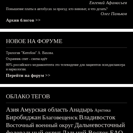
Евгений Афанасьев
Повышение платы в автобусах за проезд: кто виноват, и что делать?
Олег Паньков
Архив блогов >>
НОВОЕ НА ФОРУМЕ
Трилогия "Китобои" А. Вахова.
Охранник спит - смена идёт
80% российского медиаконтента это телевидение для пациентов психдиспансера
и наркологии.
Перейти на форум >>
ОБЛАКО ТЕГОВ
Азия
Амурская область
Анадырь
Арктика
Биробиджан
Владивосток
Благовещенск
Дальневосточный
Восточный военный округ
федеральный округ
Дальний Восток
ЕАО