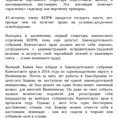
апелляционную инстанцию. Эта апелляция поможет
«красному» сидельцу как мертвому припарка.
45-летнему члену КПРФ придется отсидеть шесть лет,
прежде чем он получит право на условно-досрочное
освобождение.
Находясь в заключении, первый секретарь камчатского
отделения КПРФ, пока еще депутат Законодательного
собрания Камчатского края должен вести себя хорошо,
сотрудничать с администрацией исправительно-трудовой
колонии и засунуть свой партийный апломб и чванливую
спесь … (сами понимаете куда).
Валерий Быков был избран в Законодательное собрание
Камчатского края в 2016 году по одномандатному округу в
Вилючинске. Почти за пять лет работы в Заксобрании от
депутата Быкова не поступило ни одной законодательной
инициативы, не был решен ни один более-менее значимый
вопрос для жителей Вилючинска. Он даже не смог собрать
нужное количество подписей для регистрации себя
кандидатом на выборах губернатора Камчатского края в
прошлом году. Однако у него есть одно бесспорное
достижение: отныне тов. Быкову можно отнести себя к
настоящим ленинцам - они все сидели в тюрьме или
отбывали срок в ссылке.