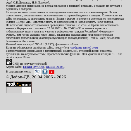
судей С.И.Дорожко, Н.В.Пестовой.
Мнения авторов материалов не всегда совпадают с позицией редакции. Редакция не вступает в
переписку с авторами.
Редакция не несет ответственность за содержание внешних ссылок и комментариев. За них
ответственны, соответственно, исключительно их правообладатели и авторы. Комментарии на
сайте приравнены к выражению мнения. Блоги и форум не входят в электронное периодическое
издание «Дебри-ДВ», ответственность за достоверность и наполняемость несут авторы.
Политические опросы/голосования проводятся согласно ч.2. ст.46 «Опросы общественного
мнения» Федерального закона от 12.06.2002 г. № 67-ФЗ «Об основных гарантиях
избирательных прав и права на участие в референдуме граждан Российской Федерации»;
считать, там где не указано: лицо (лица), заказавшее (заказавших) проведение опроса и
оплатившее (оплативших) указанную публикацию (обнародование) - едино - сайт, без оплаты -
безвозмездно/бесплатно.
Часовой пояс сервера UTC+11 (AEST), фактически +8 мск.
Если вы обнаружили ошибки на сайте, пожалуйста,
сообщите нам об этом
.
Распространение информации о политической, социальной, духовной жизни общества,
публикации на актуальные темы, просветительские функции. Для мужчин и женщин. 16+ для
детей старше 16 лет.
СМИ не получает субсидий.
Адреса сайта:
DEBRI-DV.COM
,
DEBRI-DV.RU
.
В социальных сетях:
© Дебри-ДВ, 20.04.2006 - 2026