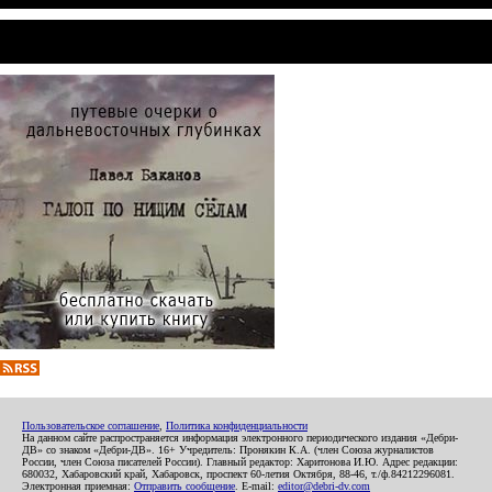
Пользовательское соглашение
,
Политика конфиденциальности
На данном сайте распространяется информация электронного периодического издания «Дебри-
ДВ» со знаком «Дебри-ДВ». 16+ Учредитель: Пронякин К.А. (член Союза журналистов
России, член Союза писателей России). Главный редактор: Харитонова И.Ю. Адрес редакции:
680032, Хабаровский край, Хабаровск, проспект 60-летия Октября, 88-46, т./ф.84212296081.
Электронная приемная:
Отправить сообщение
. E-mail:
editor@debri-dv.com