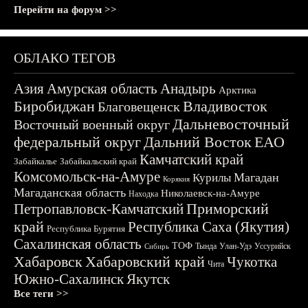
Перейти на форум >>
ОБЛАКО ТЕГОВ
Азия
Амурская область
Анадырь
Арктика
Биробиджан
Владивосток
Благовещенск
Дальневосточный
Восточный военный округ
федеральный округ
Дальний Восток
ЕАО
Камчатский край
Забайкалье
Забайкальский край
Комсомольск-на-Амуре
Магадан
Курилы
Корякия
Магаданская область
Николаевск-на-Амуре
Находка
Приморский
Петропавловск-Камчатский
край
Республика Саха (Якутия)
Республика Бурятия
Сахалинская область
ТОФ
Тында
Улан-Удэ
Уссурийск
Сибирь
Хабаровск
Хабаровский край
Чукотка
Чита
Южно-Сахалинск
Якутск
Все теги >>