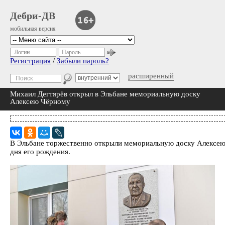
Дебри-ДВ
мобильная версия
Логин
Пароль
Регистрация
/
Забыли пароль?
расширенный
Михаил Дегтярёв открыл в Эльбане мемориальную доску
Алексею Чёрному
В Эльбане торжественно открыли мемориальную доску Алексею Ч
дня его рождения.