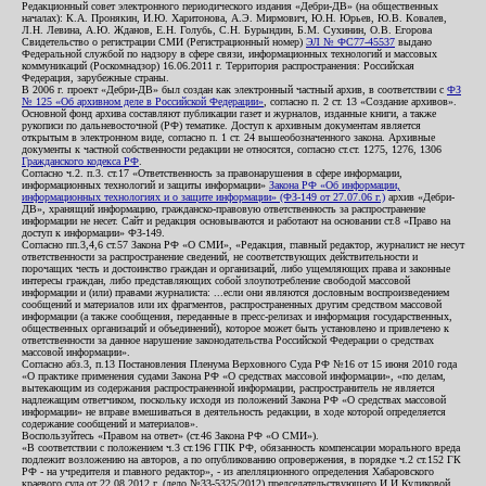
Редакционный совет электронного периодического издания «Дебри-ДВ» (на общественных
началах): К.А. Пронякин, И.Ю. Харитонова, А.Э. Мирмович, Ю.Н. Юрьев, Ю.В. Ковалев,
Л.Н. Левина, А.Ю. Жданов, Е.Н. Голубь, С.Н. Бурындин, Б.М. Сухинин, О.В. Егорова
Свидетельство о регистрации СМИ (Регистрационный номер)
ЭЛ № ФС77-45537
выдано
Федеральной службой по надзору в сфере связи, информационных технологий и массовых
коммуникаций (Роскомнадзор) 16.06.2011 г. Территория распространения: Российская
Федерация, зарубежные страны.
В 2006 г. проект «Дебри-ДВ» был создан как электронный частный архив, в соответствии с
ФЗ
№ 125 «Об архивном деле в Российской Федерации»
, согласно п. 2 ст. 13 «Создание архивов».
Основной фонд архива составляют публикации газет и журналов, изданные книги, а также
рукописи по дальневосточной (РФ) тематике. Доступ к архивным документам является
открытым в электронном виде, согласно п. 1 ст. 24 вышеобозначенного закона. Архивные
документы к частной собственности редакции не относятся, согласно ст.ст. 1275, 1276, 1306
Гражданского кодекса РФ
.
Согласно ч.2. п.3. ст.17 «Ответственность за правонарушения в сфере информации,
информационных технологий и защиты информации»
Закона РФ «Об информации,
информационных технологиях и о защите информации» (ФЗ-149 от 27.07.06 г.)
архив «Дебри-
ДВ», хранящий информацию, гражданско-правовую ответственность за распространение
информации не несет. Сайт и редакция основываются и работают на основании ст.8 «Право на
доступ к информации» ФЗ-149.
Согласно пп.3,4,6 ст.57 Закона РФ «О СМИ», «Редакция, главный редактор, журналист не несут
ответственности за распространение сведений, не соответствующих действительности и
порочащих честь и достоинство граждан и организаций, либо ущемляющих права и законные
интересы граждан, либо представляющих собой злоупотребление свободой массовой
информации и (или) правами журналиста: ...если они являются дословным воспроизведением
сообщений и материалов или их фрагментов, распространенных другим средством массовой
информации (а также сообщения, переданные в пресс-релизах и информация государственных,
общественных организаций и объединений), которое может быть установлено и привлечено к
ответственности за данное нарушение законодательства Российской Федерации о средствах
массовой информации».
Согласно абз.3, п.13 Постановления Пленума Верховного Суда РФ №16 от 15 июня 2010 года
«О практике применения судами Закона РФ «О средствах массовой информации», «по делам,
вытекающим из содержания распространенной информации, распространитель не является
надлежащим ответчиком, поскольку исходя из положений Закона РФ «О средствах массовой
информации» не вправе вмешиваться в деятельность редакции, в ходе которой определяется
содержание сообщений и материалов».
Воспользуйтесь «Правом на ответ» (ст.46 Закона РФ «О СМИ»).
«В соответствии с положением ч.3 ст.196 ГПК РФ, обязанность компенсации морального вреда
подлежит возложению на авторов, а по опубликованию опровержения, в порядке ч.2 ст.152 ГК
РФ - на учредителя и главного редактор», - из апелляционного определения Хабаровского
краевого суда от 22.08.2012 г. (дело №33-5325/2012) председательствующего И.И.Куликовой,