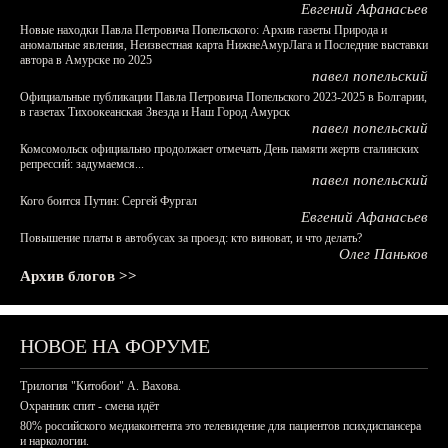
Евгений Афанасьев
Новые находки Павла Петровича Попельского: Архив газеты Природа и
аномальные явления, Неизвестная карта НижнеАмурЛага и Последние выставки
автора в Амурске по 2025
павел попельский
Официальные публикации Павла Петровича Попельского 2023-2025 в Болгарии,
в газетах Тихоокеанская Звезда и Наш Город Амурск
павел попельский
Комсомольск официально продолжает отмечать День памяти жертв сталинских
репрессий: задумаемся...
павел попельский
Кого боится Путин: Сергей Фургал
Евгений Афанасьев
Повышение платы в автобусах за проезд: кто виноват, и что делать?
Олег Паньков
Архив блогов >>
НОВОЕ НА ФОРУМЕ
Трилогия "Китобои" А. Вахова.
Охранник спит - смена идёт
80% российского медиаконтента это телевидение для пациентов психдиспансера
и наркологии.