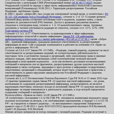
Свидетельство о регистрации СМИ (Регистрационный номер)
ЭЛ № ФС77-45537
выдано
Федеральной службой по надзору в сфере связи, информационных технологий и массовых
коммуникаций (Роскомнадзор) 16.06.2011 г. Территория распространения: Российская
Федерация, зарубежные страны.
В 2006 г. проект «Дебри-ДВ» был создан как электронный частный архив, в соответствии с
ФЗ
№ 125 «Об архивном деле в Российской Федерации»
, согласно п. 2 ст. 13 «Создание архивов».
Основной фонд архива составляют публикации газет и журналов, изданные книги, а также
рукописи по дальневосточной (РФ) тематике. Доступ к архивным документам является
открытым в электронном виде, согласно п. 1 ст. 24 вышеобозначенного закона. Архивные
документы к частной собственности редакции не относятся, согласно ст.ст. 1275, 1276, 1306
Гражданского кодекса РФ
.
Согласно ч.2. п.3. ст.17 «Ответственность за правонарушения в сфере информации,
информационных технологий и защиты информации»
Закона РФ «Об информации,
информационных технологиях и о защите информации» (ФЗ-149 от 27.07.06 г.)
архив «Дебри-
ДВ», хранящий информацию, гражданско-правовую ответственность за распространение
информации не несет. Сайт и редакция основываются и работают на основании ст.8 «Право на
доступ к информации» ФЗ-149.
Согласно пп.3,4,6 ст.57 Закона РФ «О СМИ», «Редакция, главный редактор, журналист не несут
ответственности за распространение сведений, не соответствующих действительности и
порочащих честь и достоинство граждан и организаций, либо ущемляющих права и законные
интересы граждан, либо представляющих собой злоупотребление свободой массовой
информации и (или) правами журналиста: ...если они являются дословным воспроизведением
сообщений и материалов или их фрагментов, распространенных другим средством массовой
информации (а также сообщения, переданные в пресс-релизах и информация государственных,
общественных организаций и объединений), которое может быть установлено и привлечено к
ответственности за данное нарушение законодательства Российской Федерации о средствах
массовой информации».
Согласно абз.3, п.13 Постановления Пленума Верховного Суда РФ №16 от 15 июня 2010 года
«О практике применения судами Закона РФ «О средствах массовой информации», «по делам,
вытекающим из содержания распространенной информации, распространитель не является
надлежащим ответчиком, поскольку исходя из положений Закона РФ «О средствах массовой
информации» не вправе вмешиваться в деятельность редакции, в ходе которой определяется
содержание сообщений и материалов».
Воспользуйтесь «Правом на ответ» (ст.46 Закона РФ «О СМИ»).
«В соответствии с положением ч.3 ст.196 ГПК РФ, обязанность компенсации морального вреда
подлежит возложению на авторов, а по опубликованию опровержения, в порядке ч.2 ст.152 ГК
РФ - на учредителя и главного редактор», - из апелляционного определения Хабаровского
краевого суда от 22.08.2012 г. (дело №33-5325/2012) председательствующего И.И.Куликовой,
судей С.И.Дорожко, Н.В.Пестовой.
Мнения авторов материалов не всегда совпадают с позицией редакции. Редакция не вступает в