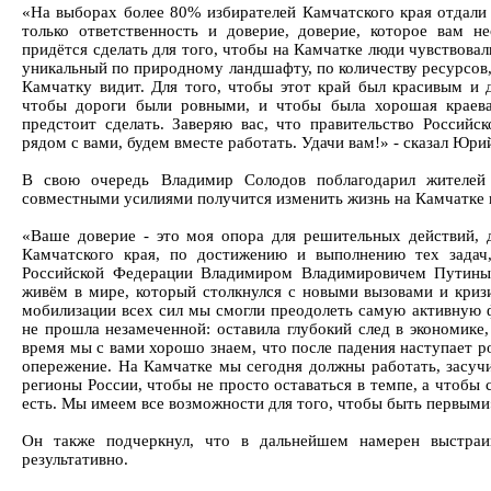
«На выборах более 80% избирателей Камчатского края отдали в
только ответственность и доверие, доверие, которое вам 
придётся сделать для того, чтобы на Камчатке люди чувствовал
уникальный по природному ландшафту, по количеству ресурсов,
Камчатку видит. Для того, чтобы этот край был красивым и 
чтобы дороги были ровными, и чтобы была хорошая краева
предстоит сделать. Заверяю вас, что правительство Российс
рядом с вами, будем вместе работать. Удачи вам!» - сказал Юри
В свою очередь Владимир Солодов поблагодарил жителей
совместными усилиями получится изменить жизнь на Камчатке 
«Ваше доверие - это моя опора для решительных действий, 
Камчатского края, по достижению и выполнению тех задач
Российской Федерации Владимиром Владимировичем Путиным
живём в мире, который столкнулся с новыми вызовами и кризи
мобилизации всех сил мы смогли преодолеть самую активную 
не прошла незамеченной: оставила глубокий след в экономике
время мы с вами хорошо знаем, что после падения наступает ро
опережение. На Камчатке мы сегодня должны работать, засучи
регионы России, чтобы не просто оставаться в темпе, а чтобы с
есть. Мы имеем все возможности для того, чтобы быть первыми»
Он также подчеркнул, что в дальнейшем намерен выстраив
результативно.