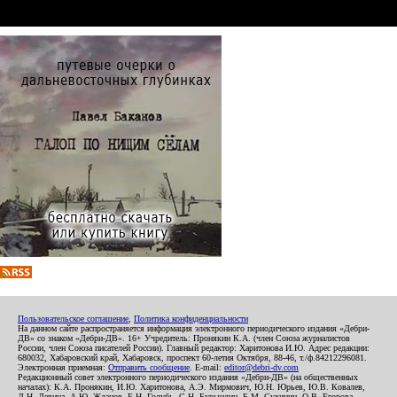
Пользовательское соглашение
,
Политика конфиденциальности
На данном сайте распространяется информация электронного периодического издания «Дебри-
ДВ» со знаком «Дебри-ДВ». 16+ Учредитель: Пронякин К.А. (член Союза журналистов
России, член Союза писателей России). Главный редактор: Харитонова И.Ю. Адрес редакции:
680032, Хабаровский край, Хабаровск, проспект 60-летия Октября, 88-46, т./ф.84212296081.
Электронная приемная:
Отправить сообщение
. E-mail:
editor@debri-dv.com
Редакционный совет электронного периодического издания «Дебри-ДВ» (на общественных
началах): К.А. Пронякин, И.Ю. Харитонова, А.Э. Мирмович, Ю.Н. Юрьев, Ю.В. Ковалев,
Л.Н. Левина, А.Ю. Жданов, Е.Н. Голубь, С.Н. Бурындин, Б.М. Сухинин, О.В. Егорова