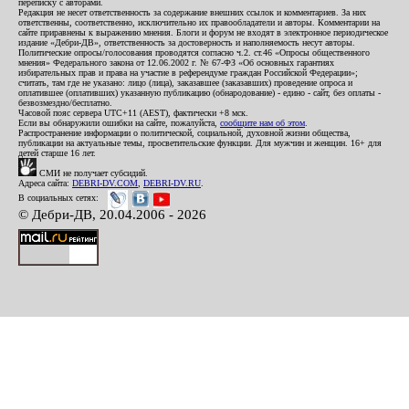
переписку с авторами.
Редакция не несет ответственность за содержание внешних ссылок и комментариев. За них
ответственны, соответственно, исключительно их правообладатели и авторы. Комментарии на
сайте приравнены к выражению мнения. Блоги и форум не входят в электронное периодическое
издание «Дебри-ДВ», ответственность за достоверность и наполняемость несут авторы.
Политические опросы/голосования проводятся согласно ч.2. ст.46 «Опросы общественного
мнения» Федерального закона от 12.06.2002 г. № 67-ФЗ «Об основных гарантиях
избирательных прав и права на участие в референдуме граждан Российской Федерации»;
считать, там где не указано: лицо (лица), заказавшее (заказавших) проведение опроса и
оплатившее (оплативших) указанную публикацию (обнародование) - едино - сайт, без оплаты -
безвозмездно/бесплатно.
Часовой пояс сервера UTC+11 (AEST), фактически +8 мск.
Если вы обнаружили ошибки на сайте, пожалуйста,
сообщите нам об этом
.
Распространение информации о политической, социальной, духовной жизни общества,
публикации на актуальные темы, просветительские функции. Для мужчин и женщин. 16+ для
детей старше 16 лет.
СМИ не получает субсидий.
Адреса сайта:
DEBRI-DV.COM
,
DEBRI-DV.RU
.
В социальных сетях:
© Дебри-ДВ, 20.04.2006 - 2026