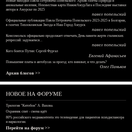
Новые находки Павла Петровича Попельского: Архив газеты Природа и
аномальные явления, Неизвестная карта НижнеАмурЛага и Последние выставки
автора в Амурске по 2025
павел попельский
Официальные публикации Павла Петровича Попельского 2023-2025 в Болгарии,
в газетах Тихоокеанская Звезда и Наш Город Амурск
павел попельский
Комсомольск официально продолжает отмечать День памяти жертв сталинских
репрессий: задумаемся...
павел попельский
Кого боится Путин: Сергей Фургал
Евгений Афанасьев
Повышение платы в автобусах за проезд: кто виноват, и что делать?
Олег Паньков
Архив блогов >>
НОВОЕ НА ФОРУМЕ
Трилогия "Китобои" А. Вахова.
Охранник спит - смена идёт
80% российского медиаконтента это телевидение для пациентов психдиспансера
и наркологии.
Перейти на форум >>