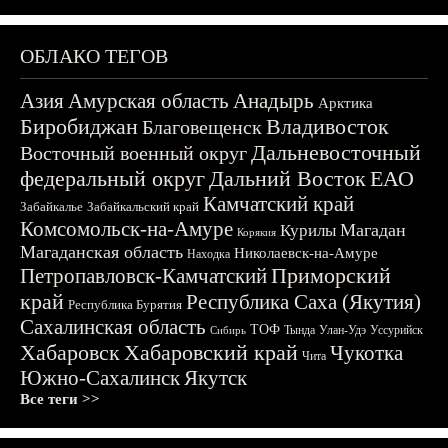
ОБЛАКО ТЕГОВ
Азия
Амурская область
Анадырь
Арктика
Биробиджан
Владивосток
Благовещенск
Дальневосточный
Восточный военный округ
федеральный округ
Дальний Восток
ЕАО
Камчатский край
Забайкалье
Забайкальский край
Комсомольск-на-Амуре
Магадан
Курилы
Корякия
Магаданская область
Николаевск-на-Амуре
Находка
Приморский
Петропавловск-Камчатский
край
Республика Саха (Якутия)
Республика Бурятия
Сахалинская область
ТОФ
Тында
Улан-Удэ
Уссурийск
Сибирь
Хабаровск
Хабаровский край
Чукотка
Чита
Южно-Сахалинск
Якутск
Все теги >>