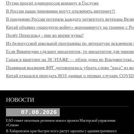
Путин просит единороссов команду в Госдуме
В России наши чиновники могут отключить интернет?!
В пандемию Россия потеряла каждого четвертого ветерана Вели
Китай объявил «народную войну» коронавирусу на границе с Ро
Полёт Пересильд - пир во время чумы?
Из белорусской школьной программы по литературе исключили 
Если Википедию сделают иноагентом, то иноагентом для чиновни
Гараж в квартире на 38 ЭТАЖЕ — обзор дома во Владивостоке..
Правящая коалиция ФРГ договорилась убрать слово "раса" из к
Китай отказался передать ВОЗ данные о первых случаях COVID
НОВОСТИ
07.08.2026
ЕАО станет пилотным регионом нового проекта Мастерской управления
«Сенеж»
В Хабаровском крае быстрее всего растут зарплаты у административного