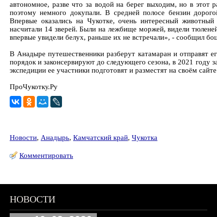
автономное, разве что за водой на берег выходим, но в этот 
поэтому немного докупали. В средней полосе бензин дорого
Впервые оказались на Чукотке, очень интересный животный
насчитали 14 зверей. Были на лежбище моржей, видели тюлене
впервые увидели белух, раньше их не встречали», - сообщил б
В Анадыре путешественники разберут катамаран и отправят ег
порядок и законсервируют до следующего сезона, в 2021 году 
экспедиции ее участники подготовят и разместят на своём сайт
ПроЧукотку.Ру
Новости
,
Анадырь
,
Камчатский край
,
Чукотка
Комментировать
НОВОСТИ