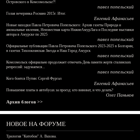
Островского в Комсомольске?!
павел попельский
Голая вечеринка Роснано 2015г. Итог.
Евгений Афанасьев
Новые находки Павла Петровича Попельского: Архив газеты Природа и
аномальные явления, Неизвестная карта НижнеАмурЛага и Последние выставки
автора в Амурске по 2025
павел попельский
Официальные публикации Павла Петровича Попельского 2023-2025 в Болгарии,
в газетах Тихоокеанская Звезда и Наш Город Амурск
павел попельский
Комсомольск официально продолжает отмечать День памяти жертв сталинских
репрессий: задумаемся...
павел попельский
Кого боится Путин: Сергей Фургал
Евгений Афанасьев
Повышение платы в автобусах за проезд: кто виноват, и что делать?
Олег Паньков
Архив блогов >>
НОВОЕ НА ФОРУМЕ
Трилогия "Китобои" А. Вахова.