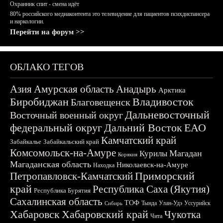
Охранник спит - смена идёт
80% российского медиаконтента это телевидение для пациентов психдиспансера
и наркологии.
Перейти на форум >>
ОБЛАКО ТЕГОВ
Азия
Амурская область
Анадырь
Арктика
Биробиджан
Владивосток
Благовещенск
Дальневосточный
Восточный военный округ
федеральный округ
Дальний Восток
ЕАО
Камчатский край
Забайкалье
Забайкальский край
Комсомольск-на-Амуре
Магадан
Курилы
Корякия
Магаданская область
Николаевск-на-Амуре
Находка
Приморский
Петропавловск-Камчатский
край
Республика Саха (Якутия)
Республика Бурятия
Сахалинская область
ТОФ
Тында
Улан-Удэ
Уссурийск
Сибирь
Хабаровск
Хабаровский край
Чукотка
Чита