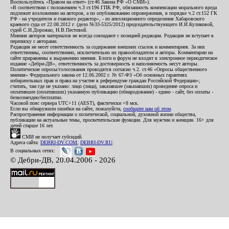
Воспользуйтесь «Правом на ответ» (ст.46 Закона РФ «О СМИ»).
«В соответствии с положением ч.3 ст.196 ГПК РФ, обязанность компенсации морального вреда
подлежит возложению на авторов, а по опубликованию опровержения, в порядке ч.2 ст.152 ГК
РФ - на учредителя и главного редактор», - из апелляционного определения Хабаровского
краевого суда от 22.08.2012 г. (дело №33-5325/2012) председательствующего И.И.Куликовой,
судей С.И.Дорожко, Н.В.Пестовой.
Мнения авторов материалов не всегда совпадают с позицией редакции. Редакция не вступает в
переписку с авторами.
Редакция не несет ответственность за содержание внешних ссылок и комментариев. За них
ответственны, соответственно, исключительно их правообладатели и авторы. Комментарии на
сайте приравнены к выражению мнения. Блоги и форум не входят в электронное периодическое
издание «Дебри-ДВ», ответственность за достоверность и наполняемость несут авторы.
Политические опросы/голосования проводятся согласно ч.2. ст.46 «Опросы общественного
мнения» Федерального закона от 12.06.2002 г. № 67-ФЗ «Об основных гарантиях
избирательных прав и права на участие в референдуме граждан Российской Федерации»;
считать, там где не указано: лицо (лица), заказавшее (заказавших) проведение опроса и
оплатившее (оплативших) указанную публикацию (обнародование) - едино - сайт, без оплаты -
безвозмездно/бесплатно.
Часовой пояс сервера UTC+11 (AEST), фактически +8 мск.
Если вы обнаружили ошибки на сайте, пожалуйста,
сообщите нам об этом
.
Распространение информации о политической, социальной, духовной жизни общества,
публикации на актуальные темы, просветительские функции. Для мужчин и женщин. 16+ для
детей старше 16 лет.
СМИ не получает субсидий.
Адреса сайта:
DEBRI-DV.COM
,
DEBRI-DV.RU
.
В социальных сетях:
© Дебри-ДВ, 20.04.2006 - 2026