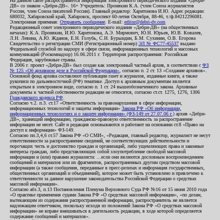
На данном сайте распространяется информация электронного периодического издания «Дебри-
ДВ» со знаком «Дебри-ДВ». 16+ Учредитель: Пронякин К.А. (член Союза журналистов
России, член Союза писателей России). Главный редактор: Харитонова И.Ю. Адрес редакции:
680032, Хабаровский край, Хабаровск, проспект 60-летия Октября, 88-46, т./ф.84212296081.
Электронная приемная:
Отправить сообщение
. E-mail:
editor@debri-dv.com
Редакционный совет электронного периодического издания «Дебри-ДВ» (на общественных
началах): К.А. Пронякин, И.Ю. Харитонова, А.Э. Мирмович, Ю.Н. Юрьев, Ю.В. Ковалев,
Л.Н. Левина, А.Ю. Жданов, Е.Н. Голубь, С.Н. Бурындин, Б.М. Сухинин, О.В. Егорова
Свидетельство о регистрации СМИ (Регистрационный номер)
ЭЛ № ФС77-45537
выдано
Федеральной службой по надзору в сфере связи, информационных технологий и массовых
коммуникаций (Роскомнадзор) 16.06.2011 г. Территория распространения: Российская
Федерация, зарубежные страны.
В 2006 г. проект «Дебри-ДВ» был создан как электронный частный архив, в соответствии с
ФЗ
№ 125 «Об архивном деле в Российской Федерации»
, согласно п. 2 ст. 13 «Создание архивов».
Основной фонд архива составляют публикации газет и журналов, изданные книги, а также
рукописи по дальневосточной (РФ) тематике. Доступ к архивным документам является
открытым в электронном виде, согласно п. 1 ст. 24 вышеобозначенного закона. Архивные
документы к частной собственности редакции не относятся, согласно ст.ст. 1275, 1276, 1306
Гражданского кодекса РФ
.
Согласно ч.2. п.3. ст.17 «Ответственность за правонарушения в сфере информации,
информационных технологий и защиты информации»
Закона РФ «Об информации,
информационных технологиях и о защите информации» (ФЗ-149 от 27.07.06 г.)
архив «Дебри-
ДВ», хранящий информацию, гражданско-правовую ответственность за распространение
информации не несет. Сайт и редакция основываются и работают на основании ст.8 «Право на
доступ к информации» ФЗ-149.
Согласно пп.3,4,6 ст.57 Закона РФ «О СМИ», «Редакция, главный редактор, журналист не несут
ответственности за распространение сведений, не соответствующих действительности и
порочащих честь и достоинство граждан и организаций, либо ущемляющих права и законные
интересы граждан, либо представляющих собой злоупотребление свободой массовой
информации и (или) правами журналиста: ...если они являются дословным воспроизведением
сообщений и материалов или их фрагментов, распространенных другим средством массовой
информации (а также сообщения, переданные в пресс-релизах и информация государственных,
общественных организаций и объединений), которое может быть установлено и привлечено к
ответственности за данное нарушение законодательства Российской Федерации о средствах
массовой информации».
Согласно абз.3, п.13 Постановления Пленума Верховного Суда РФ №16 от 15 июня 2010 года
«О практике применения судами Закона РФ «О средствах массовой информации», «по делам,
вытекающим из содержания распространенной информации, распространитель не является
надлежащим ответчиком, поскольку исходя из положений Закона РФ «О средствах массовой
информации» не вправе вмешиваться в деятельность редакции, в ходе которой определяется
содержание сообщений и материалов».