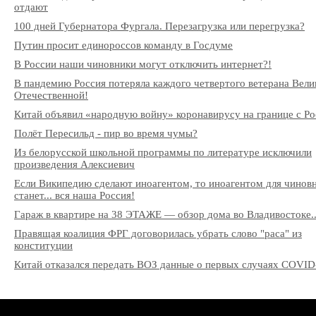
отдают
100 дней Губернатора Фургала. Перезагрузка или перегрузка?
Путин просит единороссов команду в Госдуме
В России наши чиновники могут отключить интернет?!
В пандемию Россия потеряла каждого четвертого ветерана Вели
Отечественной!
Китай объявил «народную войну» коронавирусу на границе с Ро
Полёт Пересильд - пир во время чумы?
Из белорусской школьной программы по литературе исключили
произведения Алексиевич
Если Википедию сделают иноагентом, то иноагентом для чинов
станет... вся наша Россия!
Гараж в квартире на 38 ЭТАЖЕ — обзор дома во Владивостоке..
Правящая коалиция ФРГ договорилась убрать слово "раса" из
конституции
Китай отказался передать ВОЗ данные о первых случаях COVID