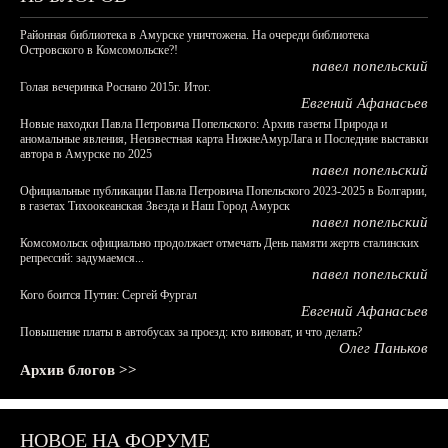
Районная библиотека в Амурске уничтожена. На очереди библиотека
Островского в Комсомольске?!
павел попельский
Голая вечеринка Роснано 2015г. Итог.
Евгений Афанасьев
Новые находки Павла Петровича Попельского: Архив газеты Природа и
аномальные явления, Неизвестная карта НижнеАмурЛага и Последние выставки
автора в Амурске по 2025
павел попельский
Официальные публикации Павла Петровича Попельского 2023-2025 в Болгарии,
в газетах Тихоокеанская Звезда и Наш Город Амурск
павел попельский
Комсомольск официально продолжает отмечать День памяти жертв сталинских
репрессий: задумаемся...
павел попельский
Кого боится Путин: Сергей Фургал
Евгений Афанасьев
Повышение платы в автобусах за проезд: кто виноват, и что делать?
Олег Паньков
Архив блогов >>
НОВОЕ НА ФОРУМЕ