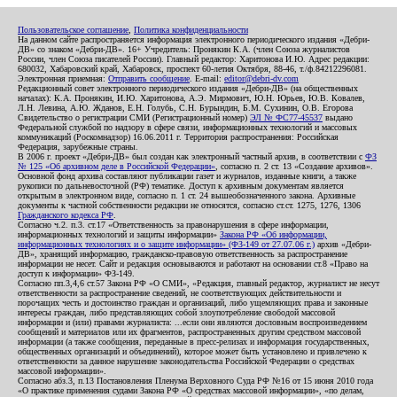
Пользовательское соглашение
,
Политика конфиденциальности
На данном сайте распространяется информация электронного периодического издания «Дебри-
ДВ» со знаком «Дебри-ДВ». 16+ Учредитель: Пронякин К.А. (член Союза журналистов
России, член Союза писателей России). Главный редактор: Харитонова И.Ю. Адрес редакции:
680032, Хабаровский край, Хабаровск, проспект 60-летия Октября, 88-46, т./ф.84212296081.
Электронная приемная:
Отправить сообщение
. E-mail:
editor@debri-dv.com
Редакционный совет электронного периодического издания «Дебри-ДВ» (на общественных
началах): К.А. Пронякин, И.Ю. Харитонова, А.Э. Мирмович, Ю.Н. Юрьев, Ю.В. Ковалев,
Л.Н. Левина, А.Ю. Жданов, Е.Н. Голубь, С.Н. Бурындин, Б.М. Сухинин, О.В. Егорова
Свидетельство о регистрации СМИ (Регистрационный номер)
ЭЛ № ФС77-45537
выдано
Федеральной службой по надзору в сфере связи, информационных технологий и массовых
коммуникаций (Роскомнадзор) 16.06.2011 г. Территория распространения: Российская
Федерация, зарубежные страны.
В 2006 г. проект «Дебри-ДВ» был создан как электронный частный архив, в соответствии с
ФЗ
№ 125 «Об архивном деле в Российской Федерации»
, согласно п. 2 ст. 13 «Создание архивов».
Основной фонд архива составляют публикации газет и журналов, изданные книги, а также
рукописи по дальневосточной (РФ) тематике. Доступ к архивным документам является
открытым в электронном виде, согласно п. 1 ст. 24 вышеобозначенного закона. Архивные
документы к частной собственности редакции не относятся, согласно ст.ст. 1275, 1276, 1306
Гражданского кодекса РФ
.
Согласно ч.2. п.3. ст.17 «Ответственность за правонарушения в сфере информации,
информационных технологий и защиты информации»
Закона РФ «Об информации,
информационных технологиях и о защите информации» (ФЗ-149 от 27.07.06 г.)
архив «Дебри-
ДВ», хранящий информацию, гражданско-правовую ответственность за распространение
информации не несет. Сайт и редакция основываются и работают на основании ст.8 «Право на
доступ к информации» ФЗ-149.
Согласно пп.3,4,6 ст.57 Закона РФ «О СМИ», «Редакция, главный редактор, журналист не несут
ответственности за распространение сведений, не соответствующих действительности и
порочащих честь и достоинство граждан и организаций, либо ущемляющих права и законные
интересы граждан, либо представляющих собой злоупотребление свободой массовой
информации и (или) правами журналиста: ...если они являются дословным воспроизведением
сообщений и материалов или их фрагментов, распространенных другим средством массовой
информации (а также сообщения, переданные в пресс-релизах и информация государственных,
общественных организаций и объединений), которое может быть установлено и привлечено к
ответственности за данное нарушение законодательства Российской Федерации о средствах
массовой информации».
Согласно абз.3, п.13 Постановления Пленума Верховного Суда РФ №16 от 15 июня 2010 года
«О практике применения судами Закона РФ «О средствах массовой информации», «по делам,