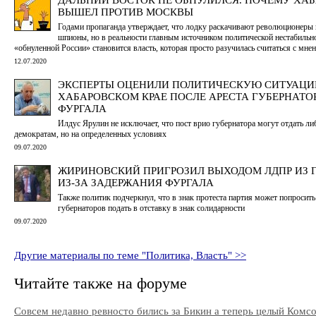
ВЫШЕЛ ПРОТИВ МОСКВЫ
Годами пропаганда утверждает, что лодку раскачивают революционеры 
шпионы, но в реальности главным источником политической нестабильн
«обнуленной России» становится власть, которая просто разучилась считаться с мне
12.07.2020
ЭКСПЕРТЫ ОЦЕНИЛИ ПОЛИТИЧЕСКУЮ СИТУАЦИ
ХАБАРОВСКОМ КРАЕ ПОСЛЕ АРЕСТА ГУБЕРНАТО
ФУРГАЛА
Илдус Ярулин не исключает, что пост врио губернатора могут отдать ли
демократам, но на определенных условиях
09.07.2020
ЖИРИНОВСКИЙ ПРИГРОЗИЛ ВЫХОДОМ ЛДПР ИЗ
ИЗ-ЗА ЗАДЕРЖАНИЯ ФУРГАЛА
Также политик подчеркнул, что в знак протеста партия может попросить
губернаторов подать в отставку в знак солидарности
09.07.2020
Другие материалы по теме "Политика, Власть" >>
Читайте также на форуме
Совсем недавно ревносто бились за Бикин а теперь целый Комс