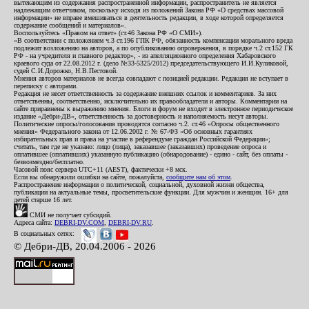
вытекающим из содержания распространенной информации, распространитель не является
надлежащим ответчиком, поскольку исходя из положений Закона РФ «О средствах массовой
информации» не вправе вмешиваться в деятельность редакции, в ходе которой определяется
содержание сообщений и материалов».
Воспользуйтесь «Правом на ответ» (ст.46 Закона РФ «О СМИ»).
«В соответствии с положением ч.3 ст.196 ГПК РФ, обязанность компенсации морального вреда
подлежит возложению на авторов, а по опубликованию опровержения, в порядке ч.2 ст.152 ГК
РФ - на учредителя и главного редактор», - из апелляционного определения Хабаровского
краевого суда от 22.08.2012 г. (дело №33-5325/2012) председательствующего И.И.Куликовой,
судей С.И.Дорожко, Н.В.Пестовой.
Мнения авторов материалов не всегда совпадают с позицией редакции. Редакция не вступает в
переписку с авторами.
Редакция не несет ответственность за содержание внешних ссылок и комментариев. За них
ответственны, соответственно, исключительно их правообладатели и авторы. Комментарии на
сайте приравнены к выражению мнения. Блоги и форум не входят в электронное периодическое
издание «Дебри-ДВ», ответственность за достоверность и наполняемость несут авторы.
Политические опросы/голосования проводятся согласно ч.2. ст.46 «Опросы общественного
мнения» Федерального закона от 12.06.2002 г. № 67-ФЗ «Об основных гарантиях
избирательных прав и права на участие в референдуме граждан Российской Федерации»;
считать, там где не указано: лицо (лица), заказавшее (заказавших) проведение опроса и
оплатившее (оплативших) указанную публикацию (обнародование) - едино - сайт, без оплаты -
безвозмездно/бесплатно.
Часовой пояс сервера UTC+11 (AEST), фактически +8 мск.
Если вы обнаружили ошибки на сайте, пожалуйста,
сообщите нам об этом
.
Распространение информации о политической, социальной, духовной жизни общества,
публикации на актуальные темы, просветительские функции. Для мужчин и женщин. 16+ для
детей старше 16 лет.
СМИ не получает субсидий.
Адреса сайта:
DEBRI-DV.COM
,
DEBRI-DV.RU
.
В социальных сетях:
© Дебри-ДВ, 20.04.2006 - 2026