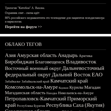
Трилогия "Китобои" А. Вахова.
Охранник спит - смена идёт
80% российского медиаконтента это телевидение для пациентов психдиспансера
и наркологии.
Перейти на форум >>
ОБЛАКО ТЕГОВ
Азия
Амурская область
Анадырь
Арктика
Биробиджан
Владивосток
Благовещенск
Дальневосточный
Восточный военный округ
федеральный округ
Дальний Восток
ЕАО
Камчатский край
Забайкалье
Забайкальский край
Комсомольск-на-Амуре
Магадан
Курилы
Корякия
Магаданская область
Николаевск-на-Амуре
Находка
Приморский
Петропавловск-Камчатский
край
Республика Саха (Якутия)
Республика Бурятия