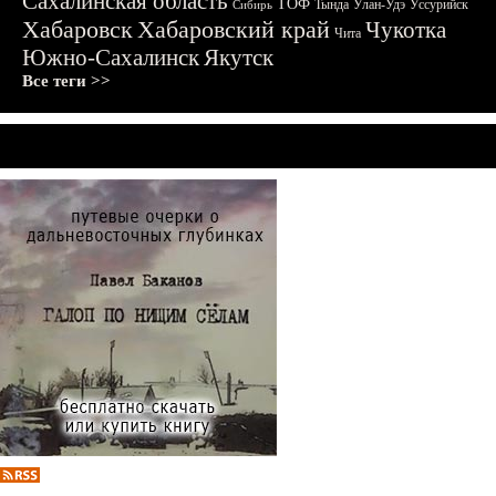
Сахалинская область
ТОФ
Тында
Улан-Удэ
Уссурийск
Сибирь
Хабаровск
Хабаровский край
Чукотка
Чита
Южно-Сахалинск
Якутск
Все теги >>