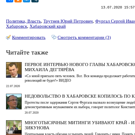
13.07.2020 15:57
Политика, Власть
,
Трутнев Юрий Петрович
,
Фургал Сергей Ива
Хабаровск
,
Хабаровский край
Комментировать
Смотреть комментарии (3)
Читайте также
ПЕРВОЕ ИНТЕРВЬЮ НОВОГО ГЛАВЫ ХАБАРОВСК
МИХАИЛА ДЕГТЯРЁВА
«Со мной приехало пять человек. Все. Вся команда продолжает работат
революций не будет!» ВИДЕО
22.07.2020
НЕДОВОЛЬСТВО В ХАБАРОВСКЕ КОПИЛОСЬ ПО 
Протесты после задержания Сергея Фургала вызвало возмущение люде
демонстративным неуважением их выбора, говорит политолог Констант
20.07.2020
МНОГОТЫСЯЧНЫЕ МИТИНГИ УБИВАЮТ КРАЙ - 
ЗИКУНОВА
Центральная власть обязана услышать людей. Говорить с ними. Понять 