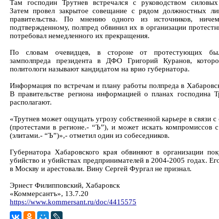
Там господин Трутнев встречался с руководством силовых
Затем провел закрытое совещание с рядом должностных ли
правительства. По мнению одного из источников, ниче
подтвержденному, полпред обвинил их в организации протестн
потребовал немедленного их прекращения.
По словам очевидцев, в стороне от протестующих бы
замполпреда президента в ДФО Григорий Куранов, которо
политологи называют кандидатом на врио губернатора.
Информация по встречам и плану работы полпреда в Хабаровск
В правительстве региона информацией о планах господина Т
располагают.
«Трутнев может ощущать угрозу собственной карьере в связи с
(протестами в регионе.- “Ъ”), и может искать компромиссов 
(элитами.- “Ъ”)»,- отметил один из собеседников.
Губернатора Хабаровского края обвиняют в организации по
убийство и убийствах предпринимателей в 2004-2005 годах. Ег
в Москву и арестовали. Вину Сергей Фургал не признал.
Эрнест Филипповский, Хабаровск
«Коммерсантъ», 13.7.20
https://www.kommersant.ru/doc/4415575