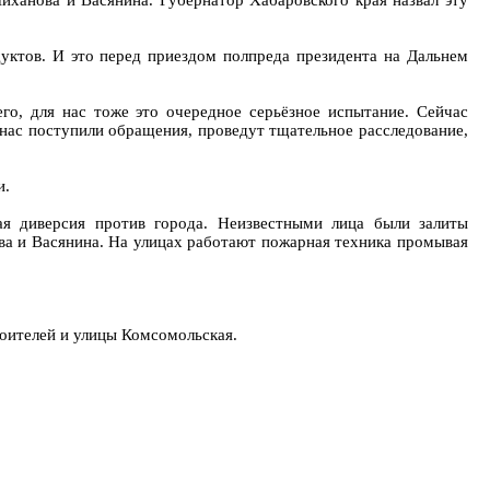
иханова и Васянина. Губернатор Хабаровского края назвал эту
дуктов. И это перед приездом полпреда президента на Дальнем
го, для нас тоже это очередное серьёзное испытание. Сейчас
 нас поступили обращения, проведут тщательное расследование,
и.
ая диверсия против города. Неизвестными лица были залиты
ва и Васянина. На улицах работают пожарная техника промывая
оителей и улицы Комсомольская.