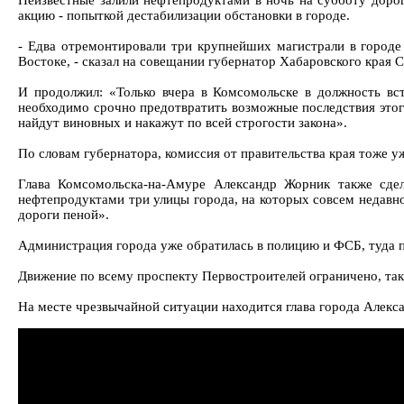
Неизвестные залили нефтепродуктами в ночь на субботу дорог
акцию - попыткой дестабилизации обстановки в городе.
- Едва отремонтировали три крупнейших магистрали в городе 
Востоке, - сказал на совещании губернатор Хабаровского края 
И продолжил: «Только вчера в Комсомольске в должность вст
необходимо срочно предотвратить возможные последствия этого
найдут виновных и накажут по всей строгости закона».
По словам губернатора, комиссия от правительства края тоже 
Глава Комсомольска-на-Амуре Александр Жорник также сдел
нефтепродуктами три улицы города, на которых совсем недавн
дороги пеной».
Администрация города уже обратилась в полицию и ФСБ, туда 
Движение по всему проспекту Первостроителей ограничено, так
На месте чрезвычайной ситуации находится глава города Алекс