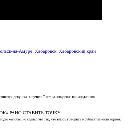
ольск-на-Амуре
,
Хабаровск
,
Хабаровский край
авшаяся девушка получила 7 лет за нападение на нападавших...
ОК» РАНО СТАВИТЬ ТОЧКУ
оды жалобы, но сделал это так, что впору говорить о субъективности оценок