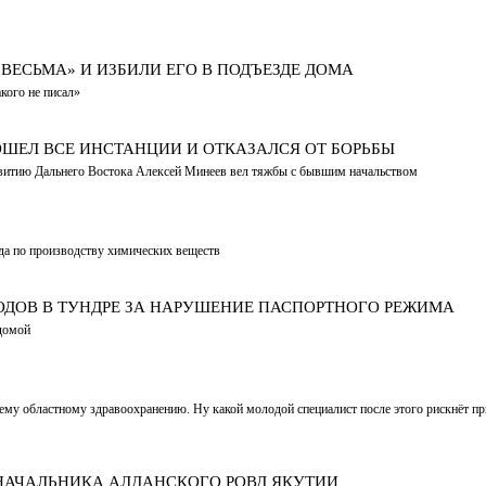
ВЕСЬМА» И ИЗБИЛИ ЕГО В ПОДЪЕЗДЕ ДОМА
кого не писал»
ШЕЛ ВСЕ ИНСТАНЦИИ И ОТКАЗАЛСЯ ОТ БОРЬБЫ
азвитию Дальнего Востока Алексей Минеев вел тяжбы с бывшим начальством
да по производству химических веществ
ОДОВ В ТУНДРЕ ЗА НАРУШЕНИЕ ПАСПОРТНОГО РЕЖИМА
 домой
ему областному здравоохранению. Ну какой молодой специалист после этого рискнёт пр
НАЧАЛЬНИКА АЛДАНСКОГО РОВД ЯКУТИИ