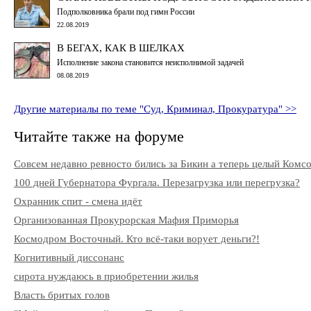
Подполковника брали под гимн России
22.08.2019
В БЕГАХ, КАК В ШЕЛКАХ
Исполнение закона становится неисполнимой задачей
08.08.2019
Другие материалы по теме "Суд, Криминал, Прокуратура" >>
Читайте также на форуме
Совсем недавно ревносто бились за Бикин а теперь целый Комс
100 дней Губернатора Фургала. Перезагрузка или перегрузка?
Охранник спит - смена идёт
Организованная Прокурорская Мафия Приморья
Космодром Восточный. Кто всё-таки ворует деньги?!
Когнитивный диссонанс
сирота нуждаюсь в приобретении жилья
Власть бритых голов