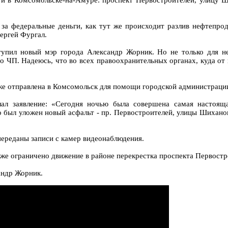
и в Комсомольске-на-Амуре: проспект Первостроителей, улицу Ш
за федеральные деньги, как тут же происходит разлив нефтепро
Сергей Фургал.
упил новый мэр города Александр Жорник. Но не только для не
 ЧП. Надеюсь, что во всех правоохранительных органах, куда от
уже отправлена в Комсомольск для помощи городской администраци
ал заявление: «Сегодня ночью была совершена самая настоящ
о был уложен новый асфальт - пр. Первостроителей, улицы Шихано
переданы записи с камер видеонаблюдения.
же ограничено движение в районе перекрестка проспекта Первостр
андр Жорник.