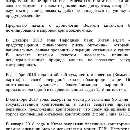
блеф. В одном не приходится сомневаться: обитатели некитай
явно столкнулись с каким-то диковинным дискурсом, который
научиться расшифровывать, дабы не попадаться на удочку 
предупреждений».
Предлагаю начать с хронологии Великой китайской 
доминирование в мировой криптоэкономике.
В декабре 2013 года Народный банк Китая издал «
предотвращении финансового риска биткоина», который
национальным банкам проводить операции, связанные с крипт
В декрете прямым текстом называлась причина 
децентрализованная природа монеты не позволяет госуд
контролировать.
В декабре 2016 года китайский «ум, честь и совесть» (Коммун
партия) на своей очередной сходке облагородил запрет Ц
позитивным звучанием: блокчейнизацию народной э
провозгласили одной из первостепенных задач 13-й пятилетки.
В сентябре 2017 года, аккурат за месяц до заявления Яо Цяня
государственной криптовалюты, в Китае запретили прове
первичных предложений криптомонет, что сразу же привело к
торгов крупнейшей китайской криптобиржи Bitcoin China (BTCC
В январе 2018 года в Китае запретили третичные крипторынк
прямые операции между держателями монет (P2P). Несмотря