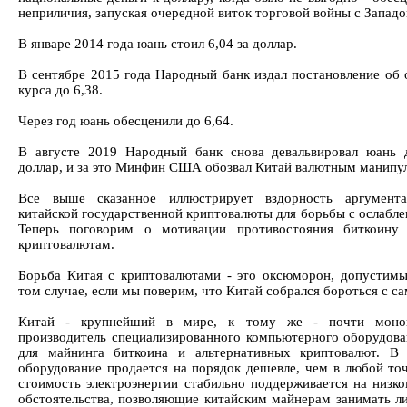
неприличия, запуская очередной виток торговой войны с Западо
В январе 2014 года юань стоил 6,04 за доллар.
В сентябре 2015 года Народный банк издал постановление об 
курса до 6,38.
Через год юань обесценили до 6,64.
В августе 2019 Народный банк снова девальвировал юань 
доллар, и за это Минфин США обозвал Китай валютным манипу
Все выше сказанное иллюстрирует вздорность аргумента
китайской государственной криптовалюты для борьбы с ослабле
Теперь поговорим о мотивации противостояния биткоину
криптовалютам.
Борьба Китая с криптовалютами - это оксюморон, допустимы
том случае, если мы поверим, что Китай собрался бороться с с
Китай - крупнейший в мире, к тому же - почти моно
производитель специализированного компьютерного оборудова
для майнинга биткоина и альтернативных криптовалют. В
оборудование продается на порядок дешевле, чем в любой точ
стоимость электроэнергии стабильно поддерживается на низко
обстоятельства, позволяющие китайским майнерам занимать 