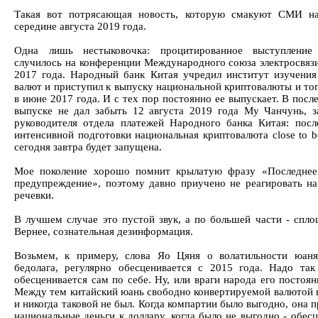
Такая вот потрясающая новость, которую смакуют СМИ на
середине августа 2019 года.
Одна лишь нестыковочка: процитированное выступлени
случилось на конференции Международного союза электросвязи
2017 года. Народный банк Китая учредил институт изучени
валют и приступил к выпуску национальной криптовалюты и тог
в июне 2017 года. И с тех пор постоянно ее выпускает. В посл
выпуске не дал забыть 12 августа 2019 года Му Чанчунь, з
руководителя отдела платежей Народного банка Китая: посл
интенсивной подготовки национальная криптовалюта close to b
сегодня завтра будет запущена.
Мое поколение хорошо помнит крылатую фразу «Последнее
предупреждение», поэтому давно приучено не реагировать на
речевки.
В лучшем случае это пустой звук, а по большей части - спло
Вернее, сознательная дезинформация.
Возьмем, к примеру, слова Яо Цяня о волатильности юаня
бедолага, регулярно обесценивается с 2015 года. Надо так
обесценивается сам по себе. Ну, или враги народа его постоя
Между тем китайский юань свободно конвертируемой валютой н
и никогда таковой не был. Когда компартии было выгодно, она 
национальные деньги к доллару, когда было не выгодно - обес