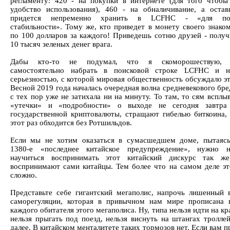
регламенту: 420 - на покупки в интернете (для того чтобы
удобство использования), 460 - на обналичивание, а оста
придется непременно хранить в LCFHC - «для под
стабильности». Тому же, кто приведет в монету своего знаком
по 100 долларов за каждого! Приведешь сотню друзей - полу
10 тысяч зеленых денег врага.
Дабы кто-то не подумал, что я скоморошествую, п
самостоятельно набрать в поисковой строке LCFHC и на
серьезностью, с которой мировая общественность обсуждало эт
Весной 2019 года началась очередная волна средневекового бре
с тех пор уже не затихала ни на минуту. То там, то сям вспл
«утечки» и «подробности» о выходе не сегодня завтра 
государственной криптовалюты, стращают гибелью биткоина, 
этот раз обходится без Ротшильдов.
Если мы не хотим оказаться в сумасшедшем доме, пытаясь
1380-е «последнее китайское предупреждение», нужно н
научиться воспринимать этот китайский дискурс так же
воспринимают сами китайцы. Тем более что на самом деле эт
сложно.
Представьте себе гигантский мегаполис, напрочь лишенный 
саморегуляции, которая в привычном нам мире прописана 
каждого обитателя этого мегаполиса. Ну, типа нельзя идти на кр
нельзя прыгать под поезд, нельзя виснуть на штангах троллей
далее. В китайском менталитете таких тормозов нет. Если вам 