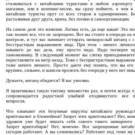
сталкиваться с китайскими туристами в любом аэропорту
магазине, или в шоппинг-молле, вы сразу поймете, о чем я 
китайские туристы прут со всех сторон и одновременно. Бе
расталкивая друг друга, крича, без логики и самоорганизации.
На самом деле это иллюзия. Логика есть, да еще какая! Эта ло
так: можно все, что не запрещено. Вот вы стоите в очереди на
контроле, и тут вас начинает оттирать низкорослый китаец с 
бесстрастным выражением лица. При этом - ничего личног
никакого до вас дела, ему просто надо. Надо поскорее п
таможеннику. В следующий момент вы слегка приподнимаете
переставляете на метр назад. Тоже с беспристрастным выражен
тоже ничего личного. Просто даете ему понять, что вы его
крупнее, сильнее, и шансов пролезть без очереди у него нет ник
Думаете, китаец обидится? Я вас умоляю.
Я практиковал такую тактику множество раз, и почти всегда о
сопровождается радостной улыбкой отодвинутого: все п
вопросов.
Что означают эти безумные пируэты китайского руководс
криптовалют и блокчейнов? Запрет этих криптовалют? Нет, кон
здравом уме будет лишать себя самого такого шикарного 
Запрет криптобирж? Нет, конечно. Все запрещенные китай
сегодня работают. А вы сомневались? Работают под теми же 