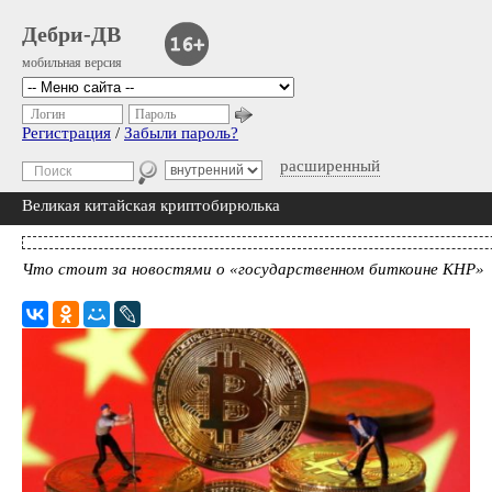
Дебри-ДВ
мобильная версия
Логин
Пароль
Регистрация
/
Забыли пароль?
расширенный
Великая китайская криптобирюлька
Что стоит за новостями о «государственном биткоине КНР»