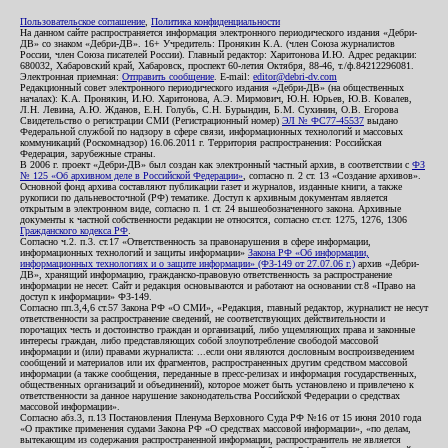
Пользовательское соглашение
,
Политика конфиденциальности
На данном сайте распространяется информация электронного периодического издания «Дебри-
ДВ» со знаком «Дебри-ДВ». 16+ Учредитель: Пронякин К.А. (член Союза журналистов
России, член Союза писателей России). Главный редактор: Харитонова И.Ю. Адрес редакции:
680032, Хабаровский край, Хабаровск, проспект 60-летия Октября, 88-46, т./ф.84212296081.
Электронная приемная:
Отправить сообщение
. E-mail:
editor@debri-dv.com
Редакционный совет электронного периодического издания «Дебри-ДВ» (на общественных
началах): К.А. Пронякин, И.Ю. Харитонова, А.Э. Мирмович, Ю.Н. Юрьев, Ю.В. Ковалев,
Л.Н. Левина, А.Ю. Жданов, Е.Н. Голубь, С.Н. Бурындин, Б.М. Сухинин, О.В. Егорова
Свидетельство о регистрации СМИ (Регистрационный номер)
ЭЛ № ФС77-45537
выдано
Федеральной службой по надзору в сфере связи, информационных технологий и массовых
коммуникаций (Роскомнадзор) 16.06.2011 г. Территория распространения: Российская
Федерация, зарубежные страны.
В 2006 г. проект «Дебри-ДВ» был создан как электронный частный архив, в соответствии с
ФЗ
№ 125 «Об архивном деле в Российской Федерации»
, согласно п. 2 ст. 13 «Создание архивов».
Основной фонд архива составляют публикации газет и журналов, изданные книги, а также
рукописи по дальневосточной (РФ) тематике. Доступ к архивным документам является
открытым в электронном виде, согласно п. 1 ст. 24 вышеобозначенного закона. Архивные
документы к частной собственности редакции не относятся, согласно ст.ст. 1275, 1276, 1306
Гражданского кодекса РФ
.
Согласно ч.2. п.3. ст.17 «Ответственность за правонарушения в сфере информации,
информационных технологий и защиты информации»
Закона РФ «Об информации,
информационных технологиях и о защите информации» (ФЗ-149 от 27.07.06 г.)
архив «Дебри-
ДВ», хранящий информацию, гражданско-правовую ответственность за распространение
информации не несет. Сайт и редакция основываются и работают на основании ст.8 «Право на
доступ к информации» ФЗ-149.
Согласно пп.3,4,6 ст.57 Закона РФ «О СМИ», «Редакция, главный редактор, журналист не несут
ответственности за распространение сведений, не соответствующих действительности и
порочащих честь и достоинство граждан и организаций, либо ущемляющих права и законные
интересы граждан, либо представляющих собой злоупотребление свободой массовой
информации и (или) правами журналиста: ...если они являются дословным воспроизведением
сообщений и материалов или их фрагментов, распространенных другим средством массовой
информации (а также сообщения, переданные в пресс-релизах и информация государственных,
общественных организаций и объединений), которое может быть установлено и привлечено к
ответственности за данное нарушение законодательства Российской Федерации о средствах
массовой информации».
Согласно абз.3, п.13 Постановления Пленума Верховного Суда РФ №16 от 15 июня 2010 года
«О практике применения судами Закона РФ «О средствах массовой информации», «по делам,
вытекающим из содержания распространенной информации, распространитель не является