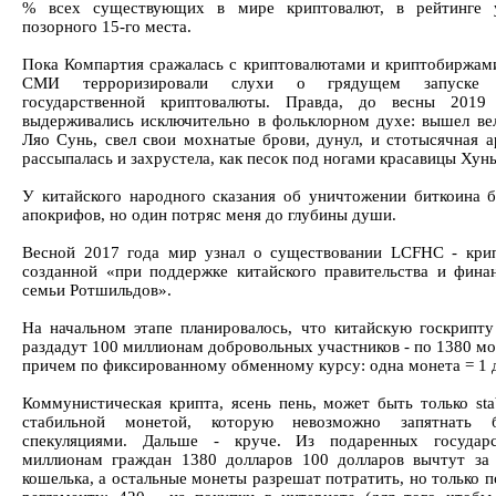
% всех существующих в мире криптовалют, в рейтинге у
позорного 15-го места.
Пока Компартия сражалась с криптовалютами и криптобиржам
СМИ терроризировали слухи о грядущем запуске к
государственной криптовалюты. Правда, до весны 2019
выдерживались исключительно в фольклорном духе: вышел ве
Ляо Сунь, свел свои мохнатые брови, дунул, и стотысячная а
рассыпалась и захрустела, как песок под ногами красавицы Хунь
У китайского народного сказания об уничтожении биткоина 
апокрифов, но один потряс меня до глубины души.
Весной 2017 года мир узнал о существовании LCFHC - кри
созданной «при поддержке китайского правительства и фина
семьи Ротшильдов».
На начальном этапе планировалось, что китайскую госкрипту
раздадут 100 миллионам добровольных участников - по 1380 мо
причем по фиксированному обменному курсу: одна монета = 1 
Коммунистическая крипта, ясень пень, может быть только stab
стабильной монетой, которую невозможно запятнать 
спекуляциями. Дальше - круче. Из подаренных государ
миллионам граждан 1380 долларов 100 долларов вычтут за
кошелька, а остальные монеты разрешат потратить, но только 