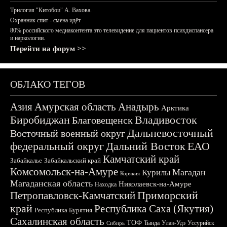
Трилогия "Китобои" А. Вахова.
Охранник спит - смена идёт
80% российского медиаконтента это телевидение для пациентов психдиспансера
и наркологии.
Перейти на форум >>
ОБЛАКО ТЕГОВ
Азия
Амурская область
Анадырь
Арктика
Биробиджан
Владивосток
Благовещенск
Дальневосточный
Восточный военный округ
федеральный округ
Дальний Восток
ЕАО
Камчатский край
Забайкалье
Забайкальский край
Комсомольск-на-Амуре
Магадан
Курилы
Корякия
Магаданская область
Николаевск-на-Амуре
Находка
Приморский
Петропавловск-Камчатский
край
Республика Саха (Якутия)
Республика Бурятия
Сахалинская область
ТОФ
Тында
Улан-Удэ
Уссурийск
Сибирь