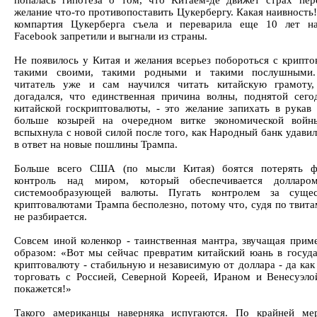
попалась гипотеза о том, что Китаем-де движет страх пер
желание что-то противопоставить Цукербергу. Какая наивность
компартия Цукерберга съела и переварила еще 10 лет на
Facebook запретили и выгнали из страны.
Не появилось у Китая и желания всерьез побороться с крипто
такими своими, такими родными и такими послушными.
читатель уже и сам научился читать китайскую грамоту,
догадался, что единственная причина волны, поднятой сего
китайской госкриптовалюты, - это желание запихать в рукав
больше козырей на очередном витке экономической войны
вспыхнула с новой силой после того, как Народный банк удави
в ответ на новые пошлины Трампа.
Больше всего США (по мысли Китая) боятся потерять ф
контроль над миром, который обеспечивается доллар
системообразующей валюты. Пугать контролем за суще
криптовалютами Трампа бесполезно, потому что, судя по твита
не разбирается.
Совсем иной коленкор - таинственная мантра, звучащая прим
образом: «Вот мы сейчас превратим китайский юань в госуд
криптовалюту - стабильную и независимую от доллара - да как
торговать с Россией, Северной Кореей, Ираном и Венесуэло
покажется!»
Такого американцы наверняка испугаются. По крайней ме