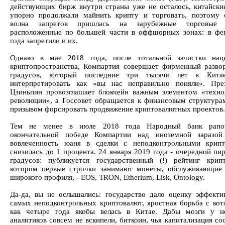
действующих бирж внутри страны уже не осталось, китайски
упорно продолжали майнить крипту и торговать, поэтому
волна запретов пришлась на зарубежные торговые 
расположенные по большей части в оффшорных зонах: в фе
года запретили и их.
Однако в мае 2018 года, после тотальной зачистки наци
криптопространства, Компартия совершает фирменный разво
градусов, который последние три тысячи лет в Кита
интерпретировать как «вы нас неправильно поняли». Пре
Цзиньпин провозглашает блокчейн важным элементом «техно
революции», а Госсовет обращается к финансовым структура
призывом форсировать продвижение криптовалютных проектов.
Тем не менее в июле 2018 года Народный банк рапо
окончательной победе Компартии над иноземной заразой 
вовлеченность юаня в сделки с неподконтрольными крипт
снизилась до 1 процента. 24 января 2019 года - очередной пи
градусов: публикуется государственный (!) рейтинг крип
котором первые строчки занимают монеты, обслуживающие
широкого профиля, - EOS, TRON, Etherium, Lisk, Ontology.
Да-да, вы не ослышались: государство дало оценку эффекти
самых неподконтрольных криптовалют, яростная борьба с ко
как четыре года якобы велась в Китае. Дабы мозги у не
аналитиков совсем не вскипели, биткоин, чья капитализация со