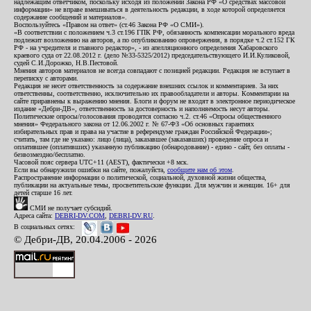
надлежащим ответчиком, поскольку исходя из положений Закона РФ «О средствах массовой
информации» не вправе вмешиваться в деятельность редакции, в ходе которой определяется
содержание сообщений и материалов».
Воспользуйтесь «Правом на ответ» (ст.46 Закона РФ «О СМИ»).
«В соответствии с положением ч.3 ст.196 ГПК РФ, обязанность компенсации морального вреда
подлежит возложению на авторов, а по опубликованию опровержения, в порядке ч.2 ст.152 ГК
РФ - на учредителя и главного редактор», - из апелляционного определения Хабаровского
краевого суда от 22.08.2012 г. (дело №33-5325/2012) председательствующего И.И.Куликовой,
судей С.И.Дорожко, Н.В.Пестовой.
Мнения авторов материалов не всегда совпадают с позицией редакции. Редакция не вступает в
переписку с авторами.
Редакция не несет ответственность за содержание внешних ссылок и комментариев. За них
ответственны, соответственно, исключительно их правообладатели и авторы. Комментарии на
сайте приравнены к выражению мнения. Блоги и форум не входят в электронное периодическое
издание «Дебри-ДВ», ответственность за достоверность и наполняемость несут авторы.
Политические опросы/голосования проводятся согласно ч.2. ст.46 «Опросы общественного
мнения» Федерального закона от 12.06.2002 г. № 67-ФЗ «Об основных гарантиях
избирательных прав и права на участие в референдуме граждан Российской Федерации»;
считать, там где не указано: лицо (лица), заказавшее (заказавших) проведение опроса и
оплатившее (оплативших) указанную публикацию (обнародование) - едино - сайт, без оплаты -
безвозмездно/бесплатно.
Часовой пояс сервера UTC+11 (AEST), фактически +8 мск.
Если вы обнаружили ошибки на сайте, пожалуйста,
сообщите нам об этом
.
Распространение информации о политической, социальной, духовной жизни общества,
публикации на актуальные темы, просветительские функции. Для мужчин и женщин. 16+ для
детей старше 16 лет.
СМИ не получает субсидий.
Адреса сайта:
DEBRI-DV.COM
,
DEBRI-DV.RU
.
В социальных сетях:
© Дебри-ДВ, 20.04.2006 - 2026