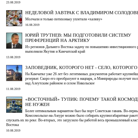
23.08.2019
НЕДЕЛОВОЙ ЗАВТРАК С ВЛАДИМИРОМ СОЛОДО
Молчали и только потихоньку уплетали «халяву»
16.08.2019
ЮРИЙ ТРУТНЕВ: МЫ ПОДГОТОВИЛИ СИСТЕМУ
ПРЕФЕРЕНЦИЙ НА АРКТИКУ
Из регионов Дальнего Востока задачу по повышению инвестиционного 
выполнили Якутия и Камчатский край
13.08.2019
ЗАПОВЕДНИК, КОТОРОГО НЕТ - СЕЛО, КОТОРОГО
На Камчатке уже 26 лет без легитимных документов работает крупней
резерват. Скоро его преобразуют в нацпарк, и Минприроды получит по
над Алеутским районом и селом Никольское
11.08.2019
«ВОСТОЧНЫЙ» ТУПИК: ПОЧЕМУ ТАКОЙ КОСМО
НЕ НУЖЕН
Более оптимальным вариантом был бы порт Советская гавань. Во-первы
Комсомольске-на-Амуре можно было собирать крупногабаритные ракет
спускать их по реке. Во-вторых, это загрузило бы работой весь промышленный клас
Востока
10.08.2019