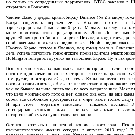
но только на сопредельных территориях. BTCC закрыли в Ш
открылась в Гонконге.
Чанпен Джао учредил криптобиржу Binance (№ 2 в мире) тоже
Когда запретили, перевел ее в Японию, потом на Т
зарегистрирована Binance вообще на Мальте, потому что та
мире криптовалютное регулирование. Леон Ли открыл H
крупнейшая криптобиржа в мире) в Пекине, а когда государств
соображениям приказало подвинуться, Huobi подвинулась -
Южную Корею, потом в Японию, под конец осела в Сингапур
дела успела поглотить гонконгского производителя электроники
Holdings и теперь котируется на тамошней бирже. Ну и так дале
Вся эта многомиллионная масса пассионарности течет нео
потоком одновременно со всех сторон и во всех направлениях. 
том русле, в котором ей дают течь. Когда на пути появляет
потоки раздваиваются, обтекают препятствие и продолжают теч
чем не бывало дальше, опять же - во всех направлениях. Может 
что цели у китайского потока нет, однако она есть, да еще какая
собой все свободное пространство в мире, какое только дадут
И при этом - обратите внимание - никакого насилия! Э
легендарная «мягкая сила» - основа китайской пассион
исторический смысл существования нации.
Осталось ответить на последний вопрос: какого рожна Пекин
госкриптовалютой именно сегодня, в августе 2019 года?