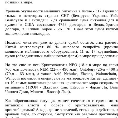
позиции в мире.
Уровень окупаемости майнинга биткоина в Китае - 3170 доллар
только в некоторых странах СНГ (Беларусь, Украина, Узбе
Венесуэле и Бангладеш. Для сравнения: цена биткоина для 
нулям» в США составляет 4758 долларов, в Великобритан
доллара, в Южной Корее - 26 170. Ниже этой цены битко
экономически невыгодно.
Полагаю, читателя уже не удивит сухой остаток этих расчето
Китай контролирует 80 % мирового хешрейта (произво
мощности майнингового оборудования). 11 из 17 крупнейши
пулов (объединенных майнинговых ферм) в мире принадлежат к
Но это еще не все. Криптовалюты NEO (18-я в мире по капит
700 млн долларов), NEM (22-я - 490 млн), Ontology (26-я - 400 мл
(79-я - 63 млн), а также Aelf, Nebulas, Elastos, Waltonchain
Wancoin возникли и оперируют на материковом Китае. Дальше -
из 10 самых капитализированных криптовалют мира созданы э
китайцами (TRON - Джастин Сан, Litecoin - Чарли Ли, Bina
Чанпен Джао, Monero - Джозеф Лью).
Как обрисованная ситуация может сочетаться с громкими з
китайской власти о борьбе с криптовалютами, май
криптобиржами? А ведь кроме заявлений, есть еще и действия, 
крайней мере, со стороны, смотрятся как реальное противобор