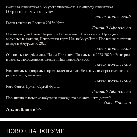
Районная библиотека в Амурске уничтожена. На очереди библиотека
Островского в Комсомольске?!
павел попельский
Голая вечеринка Роснано 2015г. Итог.
Евгений Афанасьев
Новые находки Павла Петровича Попельского: Архив газеты Природа и
аномальные явления, Неизвестная карта НижнеАмурЛага и Последние выставки
автора в Амурске по 2025
павел попельский
Официальные публикации Павла Петровича Попельского 2023-2025 в Болгарии,
в газетах Тихоокеанская Звезда и Наш Город Амурск
павел попельский
Комсомольск официально продолжает отмечать День памяти жертв сталинских
репрессий: задумаемся...
павел попельский
Кого боится Путин: Сергей Фургал
Евгений Афанасьев
Повышение платы в автобусах за проезд: кто виноват, и что делать?
Олег Паньков
Архив блогов >>
НОВОЕ НА ФОРУМЕ