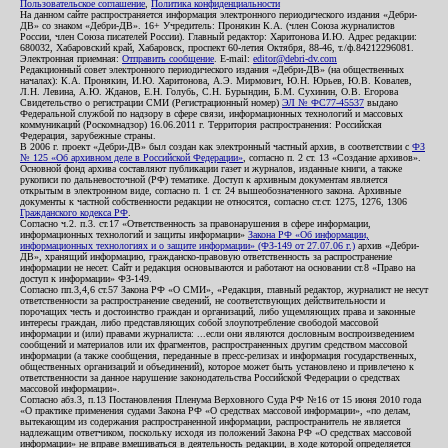
Пользовательское соглашение
,
Политика конфиденциальности
На данном сайте распространяется информация электронного периодического издания «Дебри-
ДВ» со знаком «Дебри-ДВ». 16+ Учредитель: Пронякин К.А. (член Союза журналистов
России, член Союза писателей России). Главный редактор: Харитонова И.Ю. Адрес редакции:
680032, Хабаровский край, Хабаровск, проспект 60-летия Октября, 88-46, т./ф.84212296081.
Электронная приемная:
Отправить сообщение
. E-mail:
editor@debri-dv.com
Редакционный совет электронного периодического издания «Дебри-ДВ» (на общественных
началах): К.А. Пронякин, И.Ю. Харитонова, А.Э. Мирмович, Ю.Н. Юрьев, Ю.В. Ковалев,
Л.Н. Левина, А.Ю. Жданов, Е.Н. Голубь, С.Н. Бурындин, Б.М. Сухинин, О.В. Егорова
Свидетельство о регистрации СМИ (Регистрационный номер)
ЭЛ № ФС77-45537
выдано
Федеральной службой по надзору в сфере связи, информационных технологий и массовых
коммуникаций (Роскомнадзор) 16.06.2011 г. Территория распространения: Российская
Федерация, зарубежные страны.
В 2006 г. проект «Дебри-ДВ» был создан как электронный частный архив, в соответствии с
ФЗ
№ 125 «Об архивном деле в Российской Федерации»
, согласно п. 2 ст. 13 «Создание архивов».
Основной фонд архива составляют публикации газет и журналов, изданные книги, а также
рукописи по дальневосточной (РФ) тематике. Доступ к архивным документам является
открытым в электронном виде, согласно п. 1 ст. 24 вышеобозначенного закона. Архивные
документы к частной собственности редакции не относятся, согласно ст.ст. 1275, 1276, 1306
Гражданского кодекса РФ
.
Согласно ч.2. п.3. ст.17 «Ответственность за правонарушения в сфере информации,
информационных технологий и защиты информации»
Закона РФ «Об информации,
информационных технологиях и о защите информации» (ФЗ-149 от 27.07.06 г.)
архив «Дебри-
ДВ», хранящий информацию, гражданско-правовую ответственность за распространение
информации не несет. Сайт и редакция основываются и работают на основании ст.8 «Право на
доступ к информации» ФЗ-149.
Согласно пп.3,4,6 ст.57 Закона РФ «О СМИ», «Редакция, главный редактор, журналист не несут
ответственности за распространение сведений, не соответствующих действительности и
порочащих честь и достоинство граждан и организаций, либо ущемляющих права и законные
интересы граждан, либо представляющих собой злоупотребление свободой массовой
информации и (или) правами журналиста: ...если они являются дословным воспроизведением
сообщений и материалов или их фрагментов, распространенных другим средством массовой
информации (а также сообщения, переданные в пресс-релизах и информация государственных,
общественных организаций и объединений), которое может быть установлено и привлечено к
ответственности за данное нарушение законодательства Российской Федерации о средствах
массовой информации».
Согласно абз.3, п.13 Постановления Пленума Верховного Суда РФ №16 от 15 июня 2010 года
«О практике применения судами Закона РФ «О средствах массовой информации», «по делам,
вытекающим из содержания распространенной информации, распространитель не является
надлежащим ответчиком, поскольку исходя из положений Закона РФ «О средствах массовой
информации» не вправе вмешиваться в деятельность редакции, в ходе которой определяется