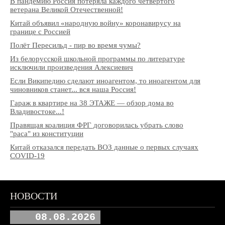
В пандемию Россия потеряла каждого четвертого
ветерана Великой Отечественной!
Китай объявил «народную войну» коронавирусу на
границе с Россией
Полёт Пересильд - пир во время чумы?
Из белорусской школьной программы по литературе
исключили произведения Алексиевич
Если Википедию сделают иноагентом, то иноагентом для
чиновников станет... вся наша Россия!
Гараж в квартире на 38 ЭТАЖЕ — обзор дома во
Владивостоке...!
Правящая коалиция ФРГ договорилась убрать слово
"раса" из конституции
Китай отказался передать ВОЗ данные о первых случаях
COVID-19
НОВОСТИ
08.08.2026