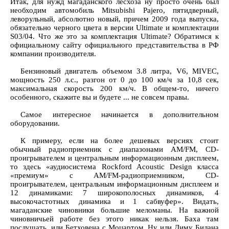
Итак, для нужд магаданского лесхоза ну просто очень был
необходим автомобиль Mitsubishi Pajero, пятидверный,
леворульный, абсолютно новый, причем 2009 года выпуска,
обязательно черного цвета в версии Ultimate и комплектации
S03/04. Что же это за комплектация Ultimate? Обратимся к
официальному сайту официального представительства в РФ
компании производителя.
Бензиновый двигатель объемом 3.8 литра, V6, MIVEC,
мощность 250 л.с., разгон от 0 до 100 км/ч за 10,8 сек,
максимальная скорость 200 км/ч. В общем-то, ничего
особенного, скажите вы и будете ... не совсем правы.
Самое интересное начинается в дополнительном
оборудовании.
К примеру, если на более дешевых версиях стоит
обычный радиоприемник с диапазонами AM/FM, CD-
проигрывателем и центральным информационным дисплеем,
то здесь «аудиосистема Rockford Acoustic Design класса
«премиум» с AM/FM-радиоприемником, CD-
проигрывателем, центральным информационным дисплеем и
12 динамиками: 7 широкополосных динамиков, 4
высокочастотных динамика и 1 сабвуфер». Видать,
магаданские чиновники большие меломаны. На важной
чиновничьей работе без этого никак нельзя. Баха там
послушать, или Бетховена с Моцартом. Ну или Диму Билана