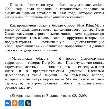
И зачем обязательно нужно было закупать автомобиль
2009 года, если продавцы с готовностью продают со
скидками новыми автомобили 2008 года, которые слегка
«подвисли» по причине экономического кризиса?
Как прокомментировал в беседе с корр. РИА PrimaMedia
директор Дальневосточного консалтингового центра Петр
Ханас, ситуацию с российскими чиновниками кардинально
может решить только новый закон о коррупции, который бы
предусматривал пожизненную дисквалификацию
«проштрафившихся» чиновником и приравнивал бы данные
факты к государственной измене.
«Магаданская область – финансово благополучная
территория, - говорит Петр Ханас. – Поэтому можно понять
стремление местных чиновников к роскошным вещам, в том
числе и к представительским джипам. Насколько
целесообразны такие закупки? Это отдельный вопрос,
который вполне могут задать как из Москвы, так и местные
структуры, контролирующую работу исполнительных
органов власти».
«Ежедневные новости Владивостока», 02.12.09.