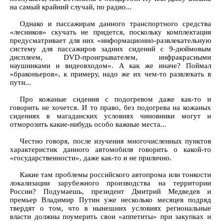
на самый крайний случай, по радио...
Однако и пассажирам данного транспортного средства
«лесников» скучать не придется, поскольку комплектация
предусматривает для них «информационно-развлекательную
систему для пассажиров задних сидений с 9-дюймовым
дисплеем, DVD-проигрывателем, инфракрасными
наушниками и видеовходом». А как же иначе? Поймал
«браконьеров», к примеру, надо же их чем-то развлекать в
пути...
Про кожаные сидения с подогревом даже как-то и
говорить не хочется. И то право, без подогрева на кожаных
сидениях в магаданских условиях чиновники могут и
отморозить какие-нибудь особо важные места...
Честно говоря, после изучения многочисленных пунктов
характеристик данного автомобиля говорить о какой-то
«государственности», даже как-то и не прилично.
Какие там проблемы российского автопрома или тонкости
локализации зарубежного производства на территории
России? Подумаешь, президент Дмитрий Медведев и
премьер Владимир Путин уже несколько месяцев подряд
твердят о том, что в нынешних условиях региональные
власти должны поумерить свои «аппетиты» при закупках и