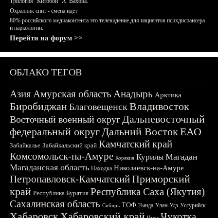
Трилогия "Китобои" А. Вахова.
Охранник спит - смена идёт
80% российского медиаконтента это телевидение для пациентов психдиспансера
и наркологии.
Перейти на форум >>
ОБЛАКО ТЕГОВ
Азия
Амурская область
Анадырь
Арктика
Биробиджан
Владивосток
Благовещенск
Дальневосточный
Восточный военный округ
федеральный округ
Дальний Восток
ЕАО
Камчатский край
Забайкалье
Забайкальский край
Комсомольск-на-Амуре
Магадан
Курилы
Корякия
Магаданская область
Николаевск-на-Амуре
Находка
Приморский
Петропавловск-Камчатский
край
Республика Саха (Якутия)
Республика Бурятия
Сахалинская область
ТОФ
Тында
Улан-Удэ
Уссурийск
Сибирь
Хабаровск
Хабаровский край
Чукотка