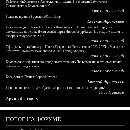
Районная библиотека в Амурске уничтожена. На очереди библиотека
Островского в Комсомольске?!
павел попельский
Голая вечеринка Роснано 2015г. Итог.
Евгений Афанасьев
Новые находки Павла Петровича Попельского: Архив газеты Природа и
аномальные явления, Неизвестная карта НижнеАмурЛага и Последние выставки
автора в Амурске по 2025
павел попельский
Официальные публикации Павла Петровича Попельского 2023-2025 в Болгарии,
в газетах Тихоокеанская Звезда и Наш Город Амурск
павел попельский
Комсомольск официально продолжает отмечать День памяти жертв сталинских
репрессий: задумаемся...
павел попельский
Кого боится Путин: Сергей Фургал
Евгений Афанасьев
Повышение платы в автобусах за проезд: кто виноват, и что делать?
Олег Паньков
Архив блогов >>
НОВОЕ НА ФОРУМЕ