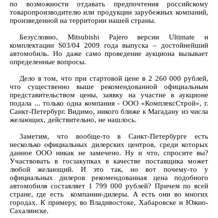
по возможности отдавать предпочтения российскому
товаропроизводителю или продукции зарубежных компаний,
произведенной на территории нашей страны.
Безусловно, Mitsubishi Pajero версии Ultimate и
комплектации S03/04 2009 года выпуска – достойнейший
автомобиль. Но даже само проведение аукциона вызывает
определенные вопросы.
Дело в том, что при стартовой цене в 2 260 000 рублей,
что существенно выше рекомендованной официальным
представительством цены, заявку на участие в аукционе
подала ... только одна компания - ООО «КомплексСтрой», г.
Санкт-Петербург. Видимо, никого ближе к Магадану из числа
желающих, действительно, не нашлось.
Заметим, что вообще-то в Санкт-Петербурге есть
несколько официальных дилерских центров, среди которых
данное ООО никак не замечено. Ну и что, спросите вы?
Участвовать в госзакупках в качестве поставщика может
любой желающий. И это так, но вот почему-то у
официальных дилеров рекомендованная цена подобного
автомобиля составляет 1 799 000 рублей? Причем по всей
стране, где есть компании-дилеры. А есть они во многих
городах. К примеру, во Владивостоке, Хабаровске и Южно-
Сахалинске.