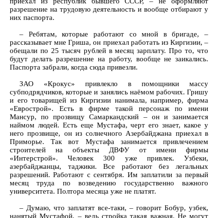
приехал из республик бывшего СССР, – не оформляют
разрешение на трудовую деятельность и вообще отбирают у
них паспорта.
– Ребятам, которые работают со мной в бригаде, –
рассказывает мне Гриша, он приехал работать из Киргизии, –
обещали по 25 тысяч рублей в месяц зарплату. Про то, что
будут делать разрешение на работу, вообще не заикались.
Паспорта забрали, когда сюда привезли.
ЗАО «Крокус» привлекло в помощники массу
субподрядчиков, которые и занялись наёмом рабочих. Гришу
и его товарищей из Киргизии нанимала, например, фирма
«Еврострой». Есть в фирме такой персонаж по имени
Мансур, по прозвищу Самаркандский – он и занимается
наймом людей. Есть еще Мустафа, черт его знает, какое у
него прозвище, он из солнечного Азербайджана приехал в
Приморье. Так вот Мустафа занимается привлечением
строителей на объекты ДВФУ от имени фирмы
«Интерстрой». Человек 300 уже привлек. Узбеки,
азербайджанцы, таджики. Все работают без легальных
разрешений. Работают с сентября. Им заплатили за первый
месяц труда по возведению государственно важного
университета. Полтора месяца уже не платят.
– Думаю, что заплатят все-таки, – говорит Бобур, узбек,
нанятый Мустафой, – ведь стройка такая важная. Не могут