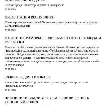
Втихую продан кинотеатр «Гигант» в Хабаровске
09.12.2009
ПРЕЗЕНТАЦИЯ РЕСПУБЛИКИ
Министерство внешних связей Якутии выпускает ролик и буклет о Якутии за
2,2 миллиона рублей
08.12.2009
НА ДНЕ. В ПРИМОРЬЕ ЛЮДИ ЗАМЕРЗАЮТ ОТ ХОЛОДА И
ГОЛОДАЮТ
Житель села Достоевки Приморского края Виктор Ивляков устроил одиночное
пикетирование администрации края. «Такой жизни, какая сейчас у нас, быть не
должно… Когда я уже понял, что у меня ничего нет, у меня оставалось только
три пути: либо суицид – я уже подумывал об этом, либо замерзнуть в
собственном доме от холода или умереть от голода, или третий вариант – выйти
на эту площадь»
05.12.2009
«ДЖИПЫ» ДЛЯ АВТОБАЗЫ
Камчатские чиновники предпочитают тратить бюджетные средства на
импортные автомобили
04.12.2009
ЧИНОВНИКИ ВЛАДИВОСТОКА РЕШИЛИ КУПИТЬ
ГОНОЧНЫЙ БОЛИД