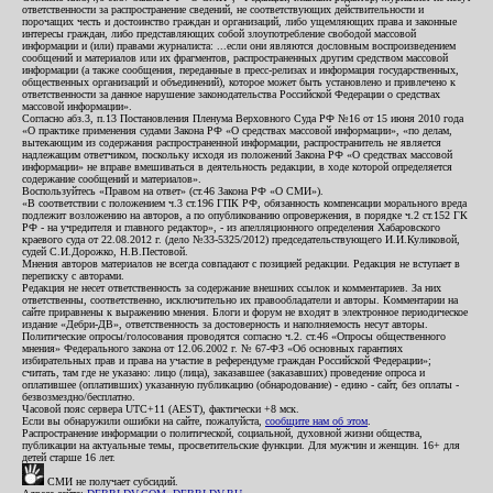
ответственности за распространение сведений, не соответствующих действительности и
порочащих честь и достоинство граждан и организаций, либо ущемляющих права и законные
интересы граждан, либо представляющих собой злоупотребление свободой массовой
информации и (или) правами журналиста: ...если они являются дословным воспроизведением
сообщений и материалов или их фрагментов, распространенных другим средством массовой
информации (а также сообщения, переданные в пресс-релизах и информация государственных,
общественных организаций и объединений), которое может быть установлено и привлечено к
ответственности за данное нарушение законодательства Российской Федерации о средствах
массовой информации».
Согласно абз.3, п.13 Постановления Пленума Верховного Суда РФ №16 от 15 июня 2010 года
«О практике применения судами Закона РФ «О средствах массовой информации», «по делам,
вытекающим из содержания распространенной информации, распространитель не является
надлежащим ответчиком, поскольку исходя из положений Закона РФ «О средствах массовой
информации» не вправе вмешиваться в деятельность редакции, в ходе которой определяется
содержание сообщений и материалов».
Воспользуйтесь «Правом на ответ» (ст.46 Закона РФ «О СМИ»).
«В соответствии с положением ч.3 ст.196 ГПК РФ, обязанность компенсации морального вреда
подлежит возложению на авторов, а по опубликованию опровержения, в порядке ч.2 ст.152 ГК
РФ - на учредителя и главного редактор», - из апелляционного определения Хабаровского
краевого суда от 22.08.2012 г. (дело №33-5325/2012) председательствующего И.И.Куликовой,
судей С.И.Дорожко, Н.В.Пестовой.
Мнения авторов материалов не всегда совпадают с позицией редакции. Редакция не вступает в
переписку с авторами.
Редакция не несет ответственность за содержание внешних ссылок и комментариев. За них
ответственны, соответственно, исключительно их правообладатели и авторы. Комментарии на
сайте приравнены к выражению мнения. Блоги и форум не входят в электронное периодическое
издание «Дебри-ДВ», ответственность за достоверность и наполняемость несут авторы.
Политические опросы/голосования проводятся согласно ч.2. ст.46 «Опросы общественного
мнения» Федерального закона от 12.06.2002 г. № 67-ФЗ «Об основных гарантиях
избирательных прав и права на участие в референдуме граждан Российской Федерации»;
считать, там где не указано: лицо (лица), заказавшее (заказавших) проведение опроса и
оплатившее (оплативших) указанную публикацию (обнародование) - едино - сайт, без оплаты -
безвозмездно/бесплатно.
Часовой пояс сервера UTC+11 (AEST), фактически +8 мск.
Если вы обнаружили ошибки на сайте, пожалуйста,
сообщите нам об этом
.
Распространение информации о политической, социальной, духовной жизни общества,
публикации на актуальные темы, просветительские функции. Для мужчин и женщин. 16+ для
детей старше 16 лет.
СМИ не получает субсидий.