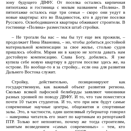
зону будущего ДВФУ. От поселка остались кирпичная
пятиэтажка и гостиница с милым названием «Полина». В
пятиэтажке осталось еще три семьи – скоро они уедут в
новые квартиры: кто во Владивосток, кто в другие поселки
Русского. Освободившееся квартиры обживают строители. В
гостинице «Полина» разместился штаб стройки.
– Не трогали бы нас – мы бы тут еще век прожили, –
продолжает Нина Ивановна, – но, чтобы добиться достойной
материальной компенсации за свое жилье, столько судов
пришлось обойти. Мэрия ни в какую не хотела давать нам
достойную компенсацию. Слава Богу, добились. Я уже
купила себе новую квартиру в другом поселке здесь же, на
острове. Но вообще-то я за стройку... если она для развития
Дальнего Востока служит.
Стройку, действительно, позиционируют как
государственную, как важный объект развития региона.
Сколько всякой пафосной белиберды заявляют чиновники
разных уровней по поводу ДВФУ. И то, что там поместятся
почти 10 тысяч студентов. И то, что при нем будут самые
современные научные центры, общежития и спортивные
залы. Это, в частности, один шепелявый губернатор говорил
– наверняка читатель его знает по картинкам из репортажей
ПТР. Только вот непонятно, почему же тогда строителям,
занятым возведением «самых современных» – тем, кто