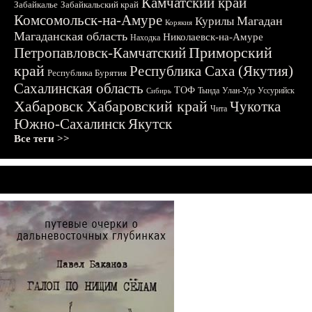
Камчатский край
Забайкалье
Забайкальский край
Комсомольск-на-Амуре
Магадан
Курилы
Корякия
Магаданская область
Николаевск-на-Амуре
Находка
Приморский
Петропавловск-Камчатский
край
Республика Саха (Якутия)
Республика Бурятия
Сахалинская область
ТОФ
Тында
Улан-Удэ
Уссурийск
Сибирь
Хабаровск
Хабаровский край
Чукотка
Чита
Южно-Сахалинск
Якутск
Все теги >>