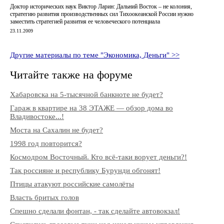
Доктор исторических наук Виктор Ларин: Дальний Восток – не колония,
стратегию развития производственных сил Тихоокеанской России нужно
заместить стратегией развития ее человеческого потенциала
23.11.2009
Другие материалы по теме "Экономика, Деньги" >>
Читайте также на форуме
Хабаровска на 5-тысячной банкноте не будет?
Гараж в квартире на 38 ЭТАЖЕ — обзор дома во
Владивостоке...!
Моста на Сахалин не будет?
1998 год повторится?
Космодром Восточный. Кто всё-таки ворует деньги?!
Так россияне и республику Бурунди обгонят!
Птицы атакуют российские самолёты
Власть бритых голов
Спешно сделали фонтан, - так сделайте автовокзал!