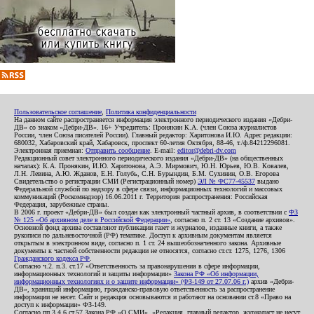
Пользовательское соглашение
,
Политика конфиденциальности
На данном сайте распространяется информация электронного периодического издания «Дебри-
ДВ» со знаком «Дебри-ДВ». 16+ Учредитель: Пронякин К.А. (член Союза журналистов
России, член Союза писателей России). Главный редактор: Харитонова И.Ю. Адрес редакции:
680032, Хабаровский край, Хабаровск, проспект 60-летия Октября, 88-46, т./ф.84212296081.
Электронная приемная:
Отправить сообщение
. E-mail:
editor@debri-dv.com
Редакционный совет электронного периодического издания «Дебри-ДВ» (на общественных
началах): К.А. Пронякин, И.Ю. Харитонова, А.Э. Мирмович, Ю.Н. Юрьев, Ю.В. Ковалев,
Л.Н. Левина, А.Ю. Жданов, Е.Н. Голубь, С.Н. Бурындин, Б.М. Сухинин, О.В. Егорова
Свидетельство о регистрации СМИ (Регистрационный номер)
ЭЛ № ФС77-45537
выдано
Федеральной службой по надзору в сфере связи, информационных технологий и массовых
коммуникаций (Роскомнадзор) 16.06.2011 г. Территория распространения: Российская
Федерация, зарубежные страны.
В 2006 г. проект «Дебри-ДВ» был создан как электронный частный архив, в соответствии с
ФЗ
№ 125 «Об архивном деле в Российской Федерации»
, согласно п. 2 ст. 13 «Создание архивов».
Основной фонд архива составляют публикации газет и журналов, изданные книги, а также
рукописи по дальневосточной (РФ) тематике. Доступ к архивным документам является
открытым в электронном виде, согласно п. 1 ст. 24 вышеобозначенного закона. Архивные
документы к частной собственности редакции не относятся, согласно ст.ст. 1275, 1276, 1306
Гражданского кодекса РФ
.
Согласно ч.2. п.3. ст.17 «Ответственность за правонарушения в сфере информации,
информационных технологий и защиты информации»
Закона РФ «Об информации,
информационных технологиях и о защите информации» (ФЗ-149 от 27.07.06 г.)
архив «Дебри-
ДВ», хранящий информацию, гражданско-правовую ответственность за распространение
информации не несет. Сайт и редакция основываются и работают на основании ст.8 «Право на
доступ к информации» ФЗ-149.
Согласно пп.3,4,6 ст.57 Закона РФ «О СМИ», «Редакция, главный редактор, журналист не несут