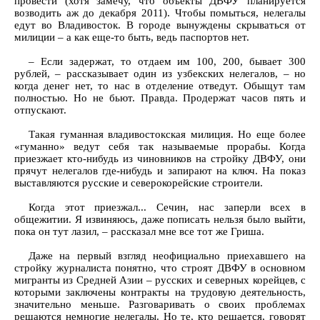
провести (хотя замечу, что объекты ДВФУ планируется
возводить аж до декабря 2011). Чтобы помыться, нелегалы
едут во Владивосток. В городе вынуждены скрываться от
милиции – а как еще-то быть, ведь паспортов нет.
– Если задержат, то отдаем им 100, 200, бывает 300
рублей, – рассказывает один из узбекских нелегалов, – но
когда денег нет, то нас в отделение отведут. Обыщут там
полностью. Но не бьют. Правда. Продержат часов пять и
отпускают.
Такая гуманная владивостокская милиция. Но еще более
«гуманно» ведут себя так называемые прорабы. Когда
приезжает кто-нибудь из чиновников на стройку ДВФУ, они
прячут нелегалов где-нибудь и запирают на ключ. На показ
выставляются русские и северокорейские строители.
Когда этот приезжал... Сечин, нас заперли всех в
общежитии. Я извиняюсь, даже пописать нельзя было выйти,
пока он тут лазил, – рассказал мне все тот же Гриша.
Даже на первый взгляд неофициально приехавшего на
стройку журналиста понятно, что строят ДВФУ в основном
мигранты из Средней Азии – русских и северных корейцев, с
которыми заключены контракты на трудовую деятельность,
значительно меньше. Разговаривать о своих проблемах
решаются немногие нелегалы. Но те, кто решается, говорят