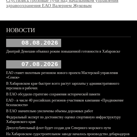
Сгустились грозовые тучи над начальником управления
здравоохранения ЕАО Валерием Жуковым
НОВОСТИ
08.08.2026
Дмитрий Демешин объявил режим повышенной готовности в Хабаровске
07.08.2026
ЕАО станет пилотным регионом нового проекта Мастерской управления
«Сенеж»
В Хабаровском крае быстрее всего растут зарплаты у административного
персонала и рабочих
В ЕАО обсудили стратегию сохранения исторической памяти
ЕАО - в числе 40 российских регионов-участников кампании «Продвижение
безопасности»
В ЕАО значительно увеличены объемы дорожных работ
Федеральный эксперт по достоинству оценил спортивную инфраструктуру
Хабаровского края
Дноуглубительный флот будет создан для Северного морского пути
На Хабаровском судостроительном заводе началось производство дебаркадеров