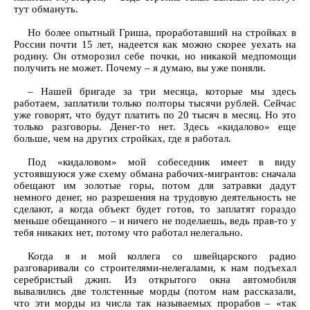
тут обмануть.
Но более опытный Гриша, проработавший на стройках в
России почти 15 лет, надеется как можно скорее уехать на
родину. Он отморозил себе почки, но никакой медпомощи
получить не может. Почему – я думаю, вы уже поняли.
– Нашей бригаде за три месяца, которые мы здесь
работаем, заплатили только полторы тысячи рублей. Сейчас
уже говорят, что будут платить по 20 тысяч в месяц. Но это
только разговоры. Денег-то нет. Здесь «кидалово» еще
больше, чем на других стройках, где я работал.
Под «кидаловом» мой собеседник имеет в виду
устоявшуюся уже схему обмана рабочих-мигрантов: сначала
обещают им золотые горы, потом для затравки дадут
немного денег, но разрешения на трудовую деятельность не
сделают, а когда объект будет готов, то заплатят гораздо
меньше обещанного – и ничего не поделаешь, ведь прав-то у
тебя никаких нет, потому что работал нелегально.
Когда я и мой коллега со швейцарского радио
разговаривали со строителями-нелегалами, к нам подъехал
серебристый джип. Из открытого окна автомобиля
вывалились две толстенные морды (потом нам рассказали,
что эти морды из числа так называемых прорабов – «так