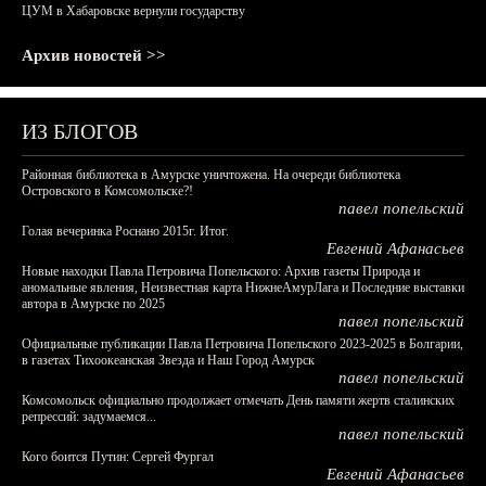
ЦУМ в Хабаровске вернули государству
Архив новостей >>
ИЗ БЛОГОВ
Районная библиотека в Амурске уничтожена. На очереди библиотека
Островского в Комсомольске?!
павел попельский
Голая вечеринка Роснано 2015г. Итог.
Евгений Афанасьев
Новые находки Павла Петровича Попельского: Архив газеты Природа и
аномальные явления, Неизвестная карта НижнеАмурЛага и Последние выставки
автора в Амурске по 2025
павел попельский
Официальные публикации Павла Петровича Попельского 2023-2025 в Болгарии,
в газетах Тихоокеанская Звезда и Наш Город Амурск
павел попельский
Комсомольск официально продолжает отмечать День памяти жертв сталинских
репрессий: задумаемся...
павел попельский
Кого боится Путин: Сергей Фургал
Евгений Афанасьев