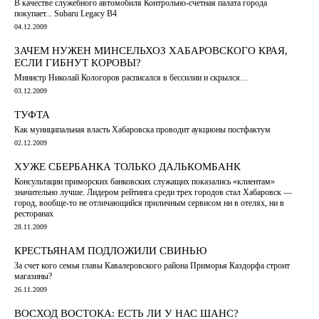
В качестве служебного автомобиля Контрольно-счетная палата города
покупает... Subaru Legacy B4
04.12.2009
ЗАЧЕМ НУЖЕН МИНСЕЛЬХОЗ ХАБАРОВСКОГО КРАЯ,
ЕСЛИ ГИБНУТ КОРОВЫ?
Министр Николай Кологоров расписался в бессилии и скрылся…
03.12.2009
ТУФТА
Как муниципальная власть Хабаровска проводит аукционы постфактум
02.12.2009
ХУЖЕ СБЕРБАНКА ТОЛЬКО ДАЛЬКОМБАНК
Консультации приморских банковских служащих показались «клиентам»
значительно лучше. Лидером рейтинга среди трех городов стал Хабаровск —
город, вообще-то не отличающийся приличным сервисом ни в отелях, ни в
ресторанах
28.11.2009
КРЕСТЬЯНАМ ПОДЛОЖИЛИ СВИНЬЮ
За счет кого семья главы Кавалеровского района Приморья Каздорфа строит
магазины?
26.11.2009
ВОСХОД ВОСТОКА: ЕСТЬ ЛИ У НАС ШАНС?