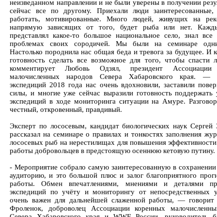
неизведанном направлении и не были уверены в получении резу
сейчас все по другому. Приехали люди заинтересованные
работать, мотивированные. Много людей, живущих на ре
напрямую зависящих от того, будет рыба или нет. Кажд
представлял какое-то большое национальное село, знал все
проблемах своих сородичей. Мы были на семинаре одн
Настолько породнила нас общая беда и тревога за будущее. И 
готовность сделать все возможное для того, чтобы спасти 
комментирует Любовь Одзял, президент Ассоциации
малочисленных народов Севера Хабаровского края. — Р
экспедиций 2018 года нас очень вдохновили, заставили повер
силы, и многие уже сейчас выразили готовность поддержать 
экспедиций в ходе мониторинга ситуации на Амуре. Разговор
честный, откровенный, правдивый.
Эксперт по лососевым, кандидат биологических наук Сергей 
рассказал на семинаре о правилах и тонкостях заполнения жур
лососевых рыб на нерестилищах для повышения эффективности 
работы добровольцев в предстоящую осеннюю кетовую путину.
- Мероприятие собрало самую заинтересованную в сохранении
аудиторию, и это большой плюс и залог благоприятного прог
работы. Обмен впечатлениями, мнениями и деталями пр
экспедиций по учёту и мониторингу от непосредственных у
очень важен для дальнейшей слаженной работы, — говорит
Фроленок, доброволец Ассоциации коренных малочисленны
Севера Хабаровского края и WWF России, руководитель б