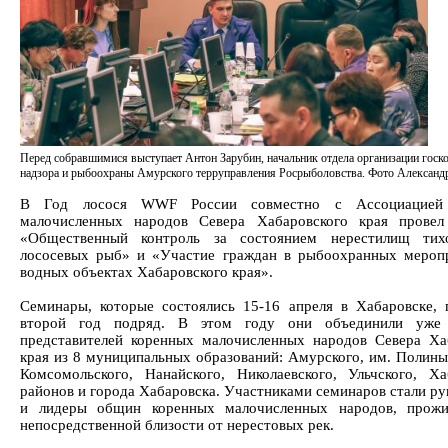
Перед собравшимися выступает Антон Зарубин, начальник отдела организации госк
надзора и рыбоохраны Амурского терруправления Росрыболовства. Фото Александ
В Год лосося WWF России совместно с Ассоциацией
малочисленных народов Севера Хабаровского края провел
«Общественный контроль за состоянием нерестилищ тихо
лососевых рыб» и «Участие граждан в рыбоохранных мероп
водных объектах Хабаровского края».
Семинары, которые состоялись 15-16 апреля в Хабаровске, 
второй год подряд. В этом году они объединили уже
представителей коренных малочисленных народов Севера Ха
края из 8 муниципальных образований: Амурского, им. Полины
Комсомольского, Нанайского, Николаевского, Ульчского, Ха
районов и города Хабаровска. Участниками семинаров стали ру
и лидеры общин коренных малочисленных народов, прож
непосредственной близости от нерестовых рек.