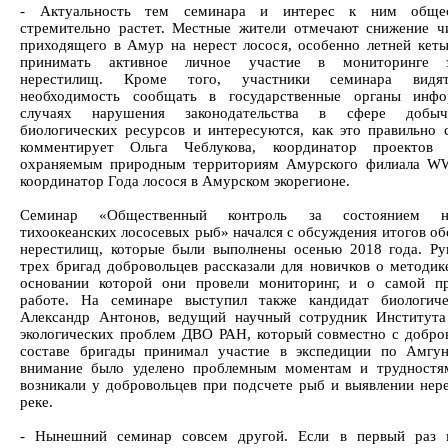
- Актуальность тем семинара и интерес к ним общес
стремительно растет. Местные жители отмечают снижение ч
приходящего в Амур на нерест лосося, особенно летней кеты
принимать активное личное участие в мониторинге з
нерестилищ. Кроме того, участники семинара видя
необходимость сообщать в государственные органы инф
случаях нарушения законодательства в сфере добы
биологических ресурсов и интересуются, как это правильно 
комментирует Ольга Чеблукова, координатор проектов
охраняемым природным территориям Амурского филиала WW
координатор Года лосося в Амурском экорегионе.
Семинар «Общественный контроль за состоянием не
тихоокеанских лососевых рыб» начался с обсуждения итогов об
нерестилищ, которые были выполнены осенью 2018 года. Ру
трех бригад добровольцев рассказали для новичков о методике
основании которой они провели мониторинг, и о самой п
работе. На семинаре выступил также кандидат биологиче
Александр Антонов, ведущий научный сотрудник Институт
экологических проблем ДВО РАН, который совместно с добро
составе бригады принимал участие в экспедиции по Амгу
внимание было уделено проблемным моментам и трудностя
возникали у добровольцев при подсчете рыб и выявлении нер
реке.
- Нынешний семинар совсем другой. Если в первый раз