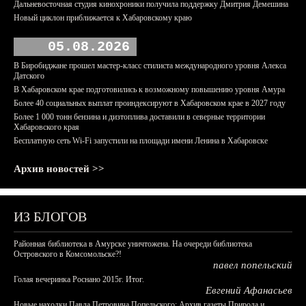
Дальневосточная студия кинохроники получила поддержку Дмитрия Демешина
Новый циклон приближается к Хабаровскому краю
05.08.2026
В Биробиджане прошел мастер-класс стилиста международного уровня Алекса
Датского
В Хабаровском крае подготовились к возможному повышению уровня Амура
Более 40 социальных выплат проиндексируют в Хабаровском крае в 2027 году
Более 1 000 тонн бензина и дизтоплива доставили в северные территории
Хабаровского края
Бесплатную сеть Wi-Fi запустили на площади имени Ленина в Хабаровске
Архив новостей >>
ИЗ БЛОГОВ
Районная библиотека в Амурске уничтожена. На очереди библиотека
Островского в Комсомольске?!
павел попельский
Голая вечеринка Роснано 2015г. Итог.
Евгений Афанасьев
Новые находки Павла Петровича Попельского: Архив газеты Природа и