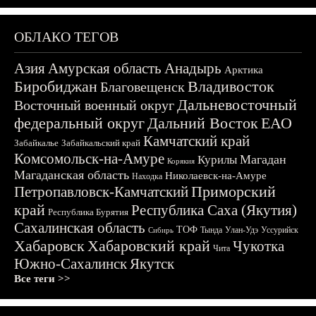
ОБЛАКО ТЕГОВ
Азия
Амурская область
Анадырь
Арктика
Биробиджан
Владивосток
Благовещенск
Дальневосточный
Восточный военный округ
федеральный округ
Дальний Восток
ЕАО
Камчатский край
Забайкалье
Забайкальский край
Комсомольск-на-Амуре
Магадан
Курилы
Корякия
Магаданская область
Николаевск-на-Амуре
Находка
Приморский
Петропавловск-Камчатский
край
Республика Саха (Якутия)
Республика Бурятия
Сахалинская область
ТОФ
Тында
Улан-Удэ
Уссурийск
Сибирь
Хабаровск
Хабаровский край
Чукотка
Чита
Южно-Сахалинск
Якутск
Все теги >>