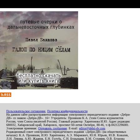
Пользовательское соглашение
,
Политика конфиденциальности
На данном сайте распространяется информация электронного периодического издания «Дебри-
ДВ» со знаком «Дебри-ДВ». 16+ Учредитель: Пронякин К.А. (член Союза журналистов
России, член Союза писателей России). Главный редактор: Харитонова И.Ю. Адрес редакции:
680032, Хабаровский край, Хабаровск, проспект 60-летия Октября, 88-46, т./ф.84212296081.
Электронная приемная:
Отправить сообщение
. E-mail:
editor@debri-dv.com
Редакционный совет электронного периодического издания «Дебри-ДВ» (на общественных
началах): К.А. Пронякин, И.Ю. Харитонова, А.Э. Мирмович, Ю.Н. Юрьев, Ю.В. Ковалев,
Л.Н. Левина, А.Ю. Жданов, Е.Н. Голубь, С.Н. Бурындин, Б.М. Сухинин, О.В. Егорова