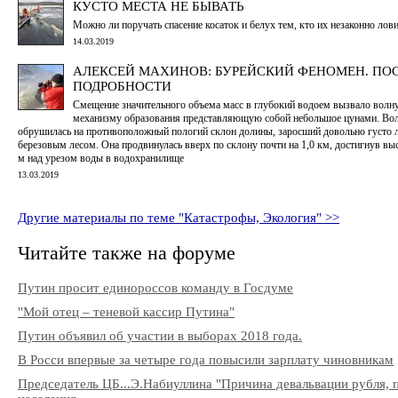
КУСТО МЕСТА НЕ БЫВАТЬ
Можно ли поручать спасение косаток и белух тем, кто их незаконно лов
14.03.2019
АЛЕКСЕЙ МАХИНОВ: БУРЕЙСКИЙ ФЕНОМЕН. ПО
ПОДРОБНОСТИ
Смещение значительного объема масс в глубокий водоем вызвало волну
механизму образования представляющую собой небольшое цунами. Во
обрушилась на противоположный пологий склон долины, заросший довольно густо 
березовым лесом. Она продвинулась вверх по склону почти на 1,0 км, достигнув вы
м над урезом воды в водохранилище
13.03.2019
Другие материалы по теме "Катастрофы, Экология" >>
Читайте также на форуме
Путин просит единороссов команду в Госдуме
"Мой отец – теневой кассир Путина"
Путин объявил об участии в выборах 2018 года.
В Росси впервые за четыре года повысили зарплату чиновникам
Председатель ЦБ...Э.Набиуллина "Причина девальвации рубля, 