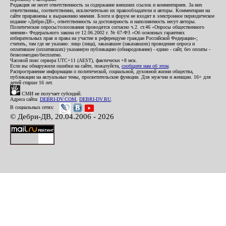
Редакция не несет ответственность за содержание внешних ссылок и комментариев. За них
ответственны, соответственно, исключительно их правообладатели и авторы. Комментарии на
сайте приравнены к выражению мнения. Блоги и форум не входят в электронное периодическое
издание «Дебри-ДВ», ответственность за достоверность и наполняемость несут авторы.
Политические опросы/голосования проводятся согласно ч.2. ст.46 «Опросы общественного
мнения» Федерального закона от 12.06.2002 г. № 67-ФЗ «Об основных гарантиях
избирательных прав и права на участие в референдуме граждан Российской Федерации»;
считать, там где не указано: лицо (лица), заказавшее (заказавших) проведение опроса и
оплатившее (оплативших) указанную публикацию (обнародование) - едино - сайт, без оплаты -
безвозмездно/бесплатно.
Часовой пояс сервера UTC+11 (AEST), фактически +8 мск.
Если вы обнаружили ошибки на сайте, пожалуйста,
сообщите нам об этом
.
Распространение информации о политической, социальной, духовной жизни общества,
публикации на актуальные темы, просветительские функции. Для мужчин и женщин. 16+ для
детей старше 16 лет.
СМИ не получает субсидий.
Адреса сайта:
DEBRI-DV.COM
,
DEBRI-DV.RU
.
В социальных сетях:
© Дебри-ДВ, 20.04.2006 - 2026