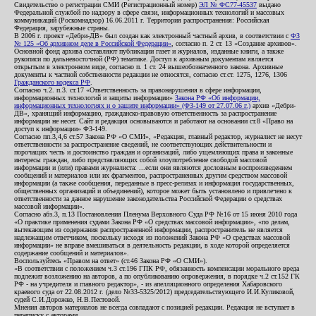
Свидетельство о регистрации СМИ (Регистрационный номер)
ЭЛ № ФС77-45537
выдано
Федеральной службой по надзору в сфере связи, информационных технологий и массовых
коммуникаций (Роскомнадзор) 16.06.2011 г. Территория распространения: Российская
Федерация, зарубежные страны.
В 2006 г. проект «Дебри-ДВ» был создан как электронный частный архив, в соответствии с
ФЗ
№ 125 «Об архивном деле в Российской Федерации»
, согласно п. 2 ст. 13 «Создание архивов».
Основной фонд архива составляют публикации газет и журналов, изданные книги, а также
рукописи по дальневосточной (РФ) тематике. Доступ к архивным документам является
открытым в электронном виде, согласно п. 1 ст. 24 вышеобозначенного закона. Архивные
документы к частной собственности редакции не относятся, согласно ст.ст. 1275, 1276, 1306
Гражданского кодекса РФ
.
Согласно ч.2. п.3. ст.17 «Ответственность за правонарушения в сфере информации,
информационных технологий и защиты информации»
Закона РФ «Об информации,
информационных технологиях и о защите информации» (ФЗ-149 от 27.07.06 г.)
архив «Дебри-
ДВ», хранящий информацию, гражданско-правовую ответственность за распространение
информации не несет. Сайт и редакция основываются и работают на основании ст.8 «Право на
доступ к информации» ФЗ-149.
Согласно пп.3,4,6 ст.57 Закона РФ «О СМИ», «Редакция, главный редактор, журналист не несут
ответственности за распространение сведений, не соответствующих действительности и
порочащих честь и достоинство граждан и организаций, либо ущемляющих права и законные
интересы граждан, либо представляющих собой злоупотребление свободой массовой
информации и (или) правами журналиста: ...если они являются дословным воспроизведением
сообщений и материалов или их фрагментов, распространенных другим средством массовой
информации (а также сообщения, переданные в пресс-релизах и информация государственных,
общественных организаций и объединений), которое может быть установлено и привлечено к
ответственности за данное нарушение законодательства Российской Федерации о средствах
массовой информации».
Согласно абз.3, п.13 Постановления Пленума Верховного Суда РФ №16 от 15 июня 2010 года
«О практике применения судами Закона РФ «О средствах массовой информации», «по делам,
вытекающим из содержания распространенной информации, распространитель не является
надлежащим ответчиком, поскольку исходя из положений Закона РФ «О средствах массовой
информации» не вправе вмешиваться в деятельность редакции, в ходе которой определяется
содержание сообщений и материалов».
Воспользуйтесь «Правом на ответ» (ст.46 Закона РФ «О СМИ»).
«В соответствии с положением ч.3 ст.196 ГПК РФ, обязанность компенсации морального вреда
подлежит возложению на авторов, а по опубликованию опровержения, в порядке ч.2 ст.152 ГК
РФ - на учредителя и главного редактор», - из апелляционного определения Хабаровского
краевого суда от 22.08.2012 г. (дело №33-5325/2012) председательствующего И.И.Куликовой,
судей С.И.Дорожко, Н.В.Пестовой.
Мнения авторов материалов не всегда совпадают с позицией редакции. Редакция не вступает в
переписку с авторами.