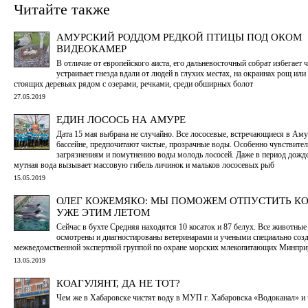
Читайте также
АМУРСКИЙ РОДДОМ РЕДКОЙ ПТИЦЫ ПОД ОКОМ
ВИДЕОКАМЕР
В отличие от европейского аиста, его дальневосточный собрат избегает 
устраивает гнезда вдали от людей в глухих местах, на окраинах рощ или
стоящих деревьях рядом с озерами, речками, среди обширных болот
27.05.2019
ЕДИН ЛОСОСЬ НА АМУРЕ
Дата 15 мая выбрана не случайно. Все лососевые, встречающиеся в Ам
бассейне, предпочитают чистые, прозрачные воды. Особенно чувствител
загрязнениям и помутнению воды молодь лососей. Даже в период дожде
мутная вода вызывает массовую гибель личинок и мальков лососевых рыб
15.05.2019
ОЛЕГ КОЖЕМЯКО: МЫ ПОМОЖЕМ ОТПУСТИТЬ К
УЖЕ ЭТИМ ЛЕТОМ
Сейчас в бухте Средняя находятся 10 косаток и 87 белух. Все животны
осмотрены и диагностированы ветеринарами и учеными специально соз
межведомственной экспертной группой по охране морских млекопитающих Минпри
13.05.2019
КОАГУЛЯНТ, ДА НЕ ТОТ?
Чем же в Хабаровске чистят воду в МУП г. Хабаровска «Водоканал» и