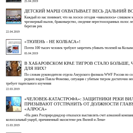
25.04.2019
ДЕТСКИЙ МАРШ ОХВАТЫВАЕТ ВЕСЬ ДАЛЬНИЙ В
Каждый из нас понимает, что на лосося сегодня «навалилось» слишком 
чрезмерный вылов, браконьерство, сведение нерестооохранных полос ле
берегам рек
22.04.2019
«ТЮЛЕНЬ - НЕ КОЛБАСА»!
Почти 100 тысяч человек требуют запретить убивать тюленей на Колым
05.04.2019
В ХАБАРОВСКОМ КРАЕ ТИГРОВ СТАЛО БОЛЬШЕ, 
ДЛЯ НИХ?
По словам руководителя отдела Амурского филиала WWF России по с
редких видов Павла Фоменко, ситуация с убитым тигром достаточно не
требует тщательного изучения
22.03.2019
«ЧЕЛОВЕК-КАТАСТРОФА»: ЗАЩИТНИКИ РЕКИ В
ПРИЗЫВАЮТ ОТСТРАНИТЬ ОТ ДОЛЖНОСТИ ГЛАВ
«АЛРОСА»
«На днях Росприроднадзор отказался выставлять счет алмазной компан
колоссальный ущерб, причиненный экосистеме рек Вилюй и Лена»
15.03.2019