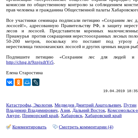
комиссии по общественному контролю за соблюдением конст
прав человека и гражданина Общественной палаты Хабаровского
Все участники семинара подписали петицию «Сохраним лес д
лососей!», адресованную Правительству РФ, в защиту нерес
лесов и лососей. Представители коренных малочисленны
Приамурья против сокращения нерестооохранных лесных полос
50-200 метров, поскольку это поставит под угрозу д
нерестилища тихоокеанских лососей и других ценных видов рыб
Подпишите петицию «Сохраним лес для людей и л
http://chng.it/9znjxdtYr5
.
Елена Старостина
19.04.2019 18:35
Катастрофы, Экология
,
Медведев Дмитрий Анатольевич
,
Путин
Владимир Владимирович
,
Азия
,
Дальний Восток
,
Комсомольск-н
Амуре
,
Приморский край
,
Хабаровск
,
Хабаровский край
Комментировать
Смотреть комментарии (4)