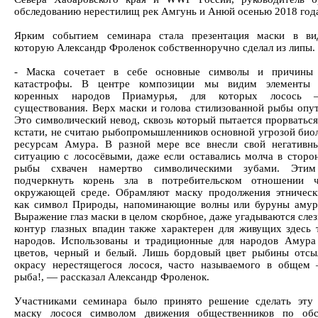
обследованию нерестилищ рек Амгунь и Анюй осенью 2018 год
Ярким событием семинара стала презентация маски в вид
которую Александр Фроленок собственноручно сделал из липы.
- Маска сочетает в себе основные символы и причины 
катастрофы. В центре композиции мы видим элементы 
коренных народов Приамурья, для которых лосось 
существования. Верх маски и голова стилизованной рыбы опут
Это символический невод, сквозь который пытается прорваться
кстати, не считаю рыбопромышленников основной угрозой био
ресурсам Амура. В разной мере все внесли свой негативн
ситуацию с лососёвыми, даже если оставались молча в стороне
рыбы схвачен намертво символическими зубами. Эти
подчеркнуть корень зла в потребительском отношении ч
окружающей среде. Обрамляют маску продолжения этническ
как символ Природы, напоминающие волны или буруны амурс
Выражение глаз маски в целом скорбное, даже угадываются сле
контур глазных впадин также характерен для живущих здесь 
народов. Использованы и традиционные для народов Амура
цветов, черный и белый. Лишь бордовый цвет рыбины отсы
окрасу нерестящегося лосося, часто называемого в общем
рыба!, — рассказал Александр Фроленок.
Участниками семинара было принято решение сделать эту
маску лосося символом движения общественников по обс