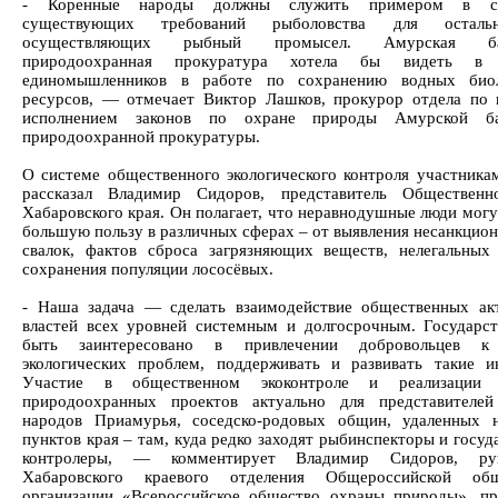
- Коренные народы должны служить примером в со
существующих требований рыболовства для осталь
осуществляющих рыбный промысел. Амурская бас
природоохранная прокуратура хотела бы видеть в
единомышленников в работе по сохранению водных биол
ресурсов, — отмечает Виктор Лашков, прокурор отдела по 
исполнением законов по охране природы Амурской ба
природоохранной прокуратуры.
О системе общественного экологического контроля участника
рассказал Владимир Сидоров, представитель Общественн
Хабаровского края. Он полагает, что неравнодушные люди могу
большую пользу в различных сферах – от выявления несанкцио
свалок, фактов сброса загрязняющих веществ, нелегальных
сохранения популяции лососёвых.
- Наша задача — сделать взаимодействие общественных ак
властей всех уровней системным и долгосрочным. Государс
быть заинтересовано в привлечении добровольцев 
экологических проблем, поддерживать и развивать такие и
Участие в общественном экоконтроле и реализации 
природоохранных проектов актуально для представителей
народов Приамурья, соседско-родовых общин, удаленных 
пунктов края – там, куда редко заходят рыбинспекторы и госу
контролеры, — комментирует Владимир Сидоров, рук
Хабаровского краевого отделения Общероссийской общ
организации «Всероссийское общество охраны природы», пр