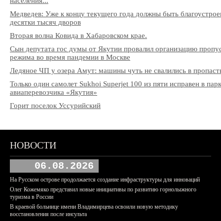
населения...
Медведев: Уже к концу текущего года должны быть благоустро
десятки тысяч дворов
Вторая волна Ковида в Хабаровском крае.
Сын депутата гос думы от Якутии провалил организацию пропу
режима во время пандемии в Москве
Ледяное ЧП у озера Амут: машины чуть не свалились в пропаст
Только один самолет Sukhoi Superjet 100 из пяти исправен в пар
авиаперевозчика «Якутия»
Горит поселок Уссурийский
НОВОСТИ
06.08.2026
На Русском острове продолжается создание инфраструктуры для инноваций
Олег Кожемяко представил новые инициативы по развитию горнолыжного
туризма в России
В краевой больнице имени Владимирцева освоили новую методику
восстановления после инсульта