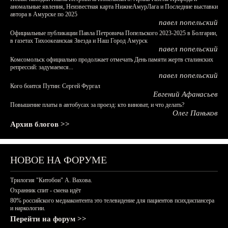
аномальные явления, Неизвестная карта НижнеАмурЛага и Последние выставки
автора в Амурске по 2025
павел попельский
Официальные публикации Павла Петровича Попельского 2023-2025 в Болгарии,
в газетах Тихоокеанская Звезда и Наш Город Амурск
павел попельский
Комсомольск официально продолжает отмечать День памяти жертв сталинских
репрессий: задумаемся...
павел попельский
Кого боится Путин: Сергей Фургал
Евгений Афанасьев
Повышение платы в автобусах за проезд: кто виноват, и что делать?
Олег Паньков
Архив блогов >>
НОВОЕ НА ФОРУМЕ
Трилогия "Китобои" А. Вахова.
Охранник спит - смена идёт
80% российского медиаконтента это телевидение для пациентов психдиспансера
и наркологии.
Перейти на форум >>