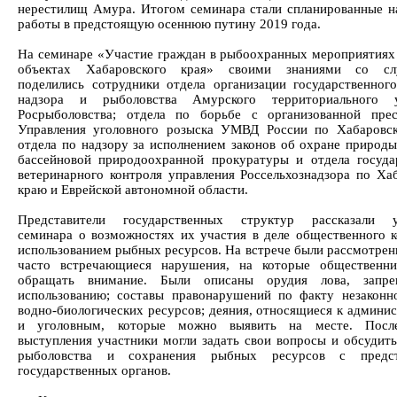
нерестилищ Амура. Итогом семинара стали спланированные н
работы в предстоящую осеннюю путину 2019 года.
На семинаре «Участие граждан в рыбоохранных мероприятиях
объектах Хабаровского края» своими знаниями со сл
поделились сотрудники отдела организации государственного
надзора и рыболовства Амурского территориального у
Росрыболовства; отдела по борьбе с организованной пре
Управления уголовного розыска УМВД России по Хабаровс
отдела по надзору за исполнением законов об охране природ
бассейновой природоохранной прокуратуры и отдела госуда
ветеринарного контроля управления Россельхознадзора по Ха
краю и Еврейской автономной области.
Представители государственных структур рассказали у
семинара о возможностях их участия в деле общественного к
использованием рыбных ресурсов. На встрече были рассмотрен
часто встречающиеся нарушения, на которые общественни
обращать внимание. Были описаны орудия лова, запр
использованию; составы правонарушений по факту незаконн
водно-биологических ресурсов; деяния, относящиеся к админи
и уголовным, которые можно выявить на месте. Посл
выступления участники могли задать свои вопросы и обсудит
рыболовства и сохранения рыбных ресурсов с предст
государственных органов.