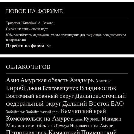
НОВОЕ НА ФОРУМЕ
Трилогия "Китобои" А. Вахова.
Охранник спит - смена идёт
80% российского медиаконтента это телевидение для пациентов психдиспансера
и наркологии.
Перейти на форум >>
ОБЛАКО ТЕГОВ
Азия
Амурская область
Анадырь
Арктика
Биробиджан
Владивосток
Благовещенск
Дальневосточный
Восточный военный округ
федеральный округ
Дальний Восток
ЕАО
Камчатский край
Забайкалье
Забайкальский край
Комсомольск-на-Амуре
Магадан
Курилы
Корякия
Магаданская область
Николаевск-на-Амуре
Находка
Приморский
Петропавловск-Камчатский