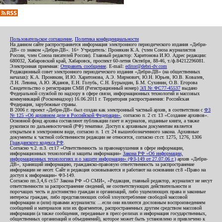
Пользовательское соглашение
,
Политика конфиденциальности
На данном сайте распространяется информация электронного периодического издания «Дебри-
ДВ» со знаком «Дебри-ДВ». 16+ Учредитель: Пронякин К.А. (член Союза журналистов
России, член Союза писателей России). Главный редактор: Харитонова И.Ю. Адрес редакции:
680032, Хабаровский край, Хабаровск, проспект 60-летия Октября, 88-46, т./ф.84212296081.
Электронная приемная:
Отправить сообщение
. E-mail:
editor@debri-dv.com
Редакционный совет электронного периодического издания «Дебри-ДВ» (на общественных
началах): К.А. Пронякин, И.Ю. Харитонова, А.Э. Мирмович, Ю.Н. Юрьев, Ю.В. Ковалев,
Л.Н. Левина, А.Ю. Жданов, Е.Н. Голубь, С.Н. Бурындин, Б.М. Сухинин, О.В. Егорова
Свидетельство о регистрации СМИ (Регистрационный номер)
ЭЛ № ФС77-45537
выдано
Федеральной службой по надзору в сфере связи, информационных технологий и массовых
коммуникаций (Роскомнадзор) 16.06.2011 г. Территория распространения: Российская
Федерация, зарубежные страны.
В 2006 г. проект «Дебри-ДВ» был создан как электронный частный архив, в соответствии с
ФЗ
№ 125 «Об архивном деле в Российской Федерации»
, согласно п. 2 ст. 13 «Создание архивов».
Основной фонд архива составляют публикации газет и журналов, изданные книги, а также
рукописи по дальневосточной (РФ) тематике. Доступ к архивным документам является
открытым в электронном виде, согласно п. 1 ст. 24 вышеобозначенного закона. Архивные
документы к частной собственности редакции не относятся, согласно ст.ст. 1275, 1276, 1306
Гражданского кодекса РФ
.
Согласно ч.2. п.3. ст.17 «Ответственность за правонарушения в сфере информации,
информационных технологий и защиты информации»
Закона РФ «Об информации,
информационных технологиях и о защите информации» (ФЗ-149 от 27.07.06 г.)
архив «Дебри-
ДВ», хранящий информацию, гражданско-правовую ответственность за распространение
информации не несет. Сайт и редакция основываются и работают на основании ст.8 «Право на
доступ к информации» ФЗ-149.
Согласно пп.3,4,6 ст.57 Закона РФ «О СМИ», «Редакция, главный редактор, журналист не несут
ответственности за распространение сведений, не соответствующих действительности и
порочащих честь и достоинство граждан и организаций, либо ущемляющих права и законные
интересы граждан, либо представляющих собой злоупотребление свободой массовой
информации и (или) правами журналиста: ...если они являются дословным воспроизведением
сообщений и материалов или их фрагментов, распространенных другим средством массовой
информации (а также сообщения, переданные в пресс-релизах и информация государственных,
общественных организаций и объединений), которое может быть установлено и привлечено к