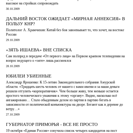
высокое на стройках сопровождать
30.10.2009
ДАЛЬНИЙ ВОСТОК ОЖИДАЕТ «МИРНАЯ АННЕКСИЯ» В
ПОЛЬЗУ КНР?
Политолог А. Храмчихин: Китай без боя завоевывает то, что хочет, на востоке
России
29.10.2009
«ЗЯТЬ ИШАЕВА» ВНЕ СПИСКА
Сам полпред в передаче «От первого лица» на Первом краевом телевидении на
вопрос ведущего о «зяте» лишь рассмеялся
28.10.2009
ЮБИЛЕИ УБИЕННЫЕ
Александр Ярошенко: К 15-летию Законодательного собрания Амурской
области. «Тридцать шесть человек от нашего с вами имени и за наши деньги
решили отгулять «корпоративчик». Чем больше живу, тем меньше остается
простого человеческого уважения к этому «органу». Видно, насколько всё
ангажировано… Стало обыденным делом из партии в партию бегать в
зависимости от политической конъюнктуры на дворе. Бегают как в деревне до
ветру…»
27.10.2009
ГУБЕРНАТОР ПРИМОРЬЯ - ВСЕ НЕ ПРОСТО
19 октября «Единая Россия» озвучила список четырех кандидатов на пост