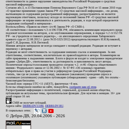
ответственности за данное нарушение законодательства Российской Федерации о средствах
массовой информации».
Согласно абз.3, п.13 Постановления Пленума Верховного Суда РФ №16 от 15 июня 2010 года
«О практике применения судами Закона РФ «О средствах массовой информации», «по делам,
вытекающим из содержания распространенной информации, распространитель не является
надлежащим ответчиком, поскольку исходя из положений Закона РФ «О средствах массовой
информации» не вправе вмешиваться в деятельность редакции, в ходе которой определяется
содержание сообщений и материалов».
Воспользуйтесь «Правом на ответ» (ст.46 Закона РФ «О СМИ»).
«В соответствии с положением ч.3 ст.196 ГПК РФ, обязанность компенсации морального вреда
подлежит возложению на авторов, а по опубликованию опровержения, в порядке ч.2 ст.152 ГК
РФ - на учредителя и главного редактор», - из апелляционного определения Хабаровского
краевого суда от 22.08.2012 г. (дело №33-5325/2012) председательствующего И.И.Куликовой,
судей С.И.Дорожко, Н.В.Пестовой.
Мнения авторов материалов не всегда совпадают с позицией редакции. Редакция не вступает в
переписку с авторами.
Редакция не несет ответственность за содержание внешних ссылок и комментариев. За них
ответственны, соответственно, исключительно их правообладатели и авторы. Комментарии на
сайте приравнены к выражению мнения. Блоги и форум не входят в электронное периодическое
издание «Дебри-ДВ», ответственность за достоверность и наполняемость несут авторы.
Политические опросы/голосования проводятся согласно ч.2. ст.46 «Опросы общественного
мнения» Федерального закона от 12.06.2002 г. № 67-ФЗ «Об основных гарантиях
избирательных прав и права на участие в референдуме граждан Российской Федерации»;
считать, там где не указано: лицо (лица), заказавшее (заказавших) проведение опроса и
оплатившее (оплативших) указанную публикацию (обнародование) - едино - сайт, без оплаты -
безвозмездно/бесплатно.
Часовой пояс сервера UTC+11 (AEST), фактически +8 мск.
Если вы обнаружили ошибки на сайте, пожалуйста,
сообщите нам об этом
.
Распространение информации о политической, социальной, духовной жизни общества,
публикации на актуальные темы, просветительские функции. Для мужчин и женщин. 16+ для
детей старше 16 лет.
СМИ не получает субсидий.
Адреса сайта:
DEBRI-DV.COM
,
DEBRI-DV.RU
.
В социальных сетях:
© Дебри-ДВ, 20.04.2006 - 2026