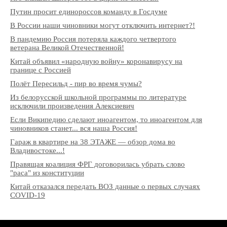
Путин просит единороссов команду в Госдуме
В России наши чиновники могут отключить интернет?!
В пандемию Россия потеряла каждого четвертого
ветерана Великой Отечественной!
Китай объявил «народную войну» коронавирусу на
границе с Россией
Полёт Пересильд - пир во время чумы?
Из белорусской школьной программы по литературе
исключили произведения Алексиевич
Если Википедию сделают иноагентом, то иноагентом для
чиновников станет... вся наша Россия!
Гараж в квартире на 38 ЭТАЖЕ — обзор дома во
Владивостоке...!
Правящая коалиция ФРГ договорилась убрать слово
"раса" из конституции
Китай отказался передать ВОЗ данные о первых случаях
COVID-19