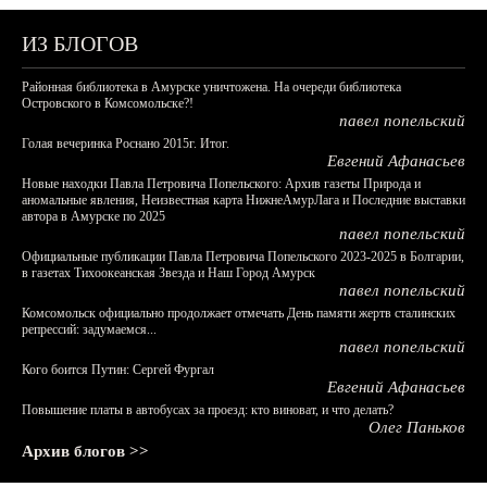
ИЗ БЛОГОВ
Районная библиотека в Амурске уничтожена. На очереди библиотека
Островского в Комсомольске?!
павел попельский
Голая вечеринка Роснано 2015г. Итог.
Евгений Афанасьев
Новые находки Павла Петровича Попельского: Архив газеты Природа и
аномальные явления, Неизвестная карта НижнеАмурЛага и Последние выставки
автора в Амурске по 2025
павел попельский
Официальные публикации Павла Петровича Попельского 2023-2025 в Болгарии,
в газетах Тихоокеанская Звезда и Наш Город Амурск
павел попельский
Комсомольск официально продолжает отмечать День памяти жертв сталинских
репрессий: задумаемся...
павел попельский
Кого боится Путин: Сергей Фургал
Евгений Афанасьев
Повышение платы в автобусах за проезд: кто виноват, и что делать?
Олег Паньков
Архив блогов >>