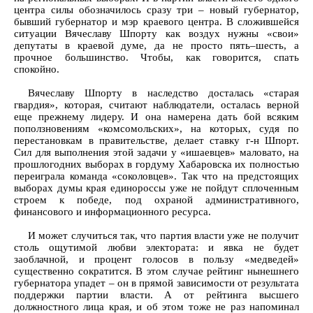
центра силы обозначилось сразу три – новый губернатор,
бывший губернатор и мэр краевого центра. В сложившейся
ситуации Вячеславу Шпорту как воздух нужны «свои»
депутаты в краевой думе, да не просто пять–шесть, а
прочное большинство. Чтобы, как говорится, спать
спокойно.
Вячеславу Шпорту в наследство досталась «старая
гвардия», которая, считают наблюдатели, осталась верной
еще прежнему лидеру. И она намерена дать бой всяким
поползновениям «комсомольских», на которых, судя по
перестановкам в правительстве, делает ставку г-н Шпорт.
Сил для выполнения этой задачи у «ишаевцев» маловато, на
прошлогодних выборах в гордуму Хабаровска их полностью
переиграла команда «соколовцев». Так что на предстоящих
выборах думы края единороссы уже не пойдут сплоченным
строем к победе, под охраной административного,
финансового и информационного ресурса.
И может случиться так, что партия власти уже не получит
столь ощутимой любви электората: и явка не будет
заоблачной, и процент голосов в пользу «медведей»
существенно сократится. В этом случае рейтинг нынешнего
губернатора упадет – он в прямой зависимости от результата
поддержки партии власти. А от рейтинга высшего
должностного лица края, и об этом тоже не раз напоминал