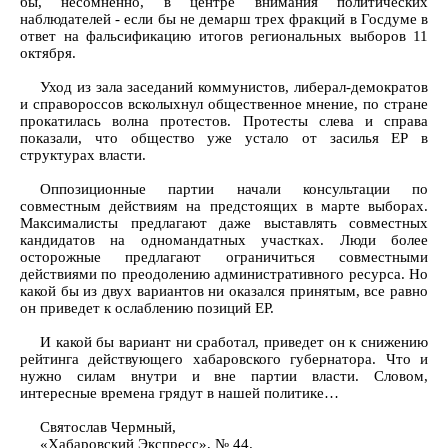
бы, несомненно, в центре внимания политических
наблюдателей - если бы не демарш трех фракций в Госдуме в
ответ на фальсификацию итогов региональных выборов 11
октября.
Уход из зала заседаний коммунистов, либерал-демократов
и справороссов всколыхнул общественное мнение, по стране
прокатилась волна протестов. Протесты слева и справа
показали, что общество уже устало от засилья ЕР в
структурах власти.
Оппозиционные партии начали консультации по
совместным действиям на предстоящих в марте выборах.
Максималисты предлагают даже выставлять совместных
кандидатов на одномандатных участках. Люди более
осторожные предлагают ограничиться совместными
действиями по преодолению административного ресурса. Но
какой бы из двух вариантов ни оказался принятым, все равно
он приведет к ослаблению позиций ЕР.
И какой бы вариант ни сработал, приведет он к снижению
рейтинга действующего хабаровского губернатора. Что и
нужно силам внутри и вне партии власти. Словом,
интересные времена грядут в нашей политике…
Святослав Чермный,
«Хабаровский Экспресс», № 44.