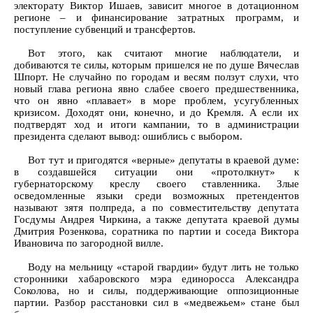
электорату Виктор Ишаев, зависит многое в дотационном
регионе – и финансирование затратных программ, и
поступление субвенций и трансфертов.
Вот этого, как считают многие наблюдатели, и
добиваются те силы, которым пришелся не по душе Вячеслав
Шпорт. Не случайно по городам и весям ползут слухи, что
новый глава региона явно слабее своего предшественника,
что он явно «плавает» в море проблем, усугубленных
кризисом. Доходят они, конечно, и до Кремля. А если их
подтвердят ход и итоги кампании, то в администрации
президента сделают вывод: ошиблись с выбором.
Вот тут и пригодятся «верные» депутаты в краевой думе:
в создавшейся ситуации они «протолкнут» к
губернаторскому креслу своего ставленника. Злые
осведомленные языки среди возможных претендентов
называют зятя полпреда, а по совместительству депутата
Госдумы Андрея Чиркина, а также депутата краевой думы
Дмитрия Розенкова, соратника по партии и соседа Виктора
Ивановича по загородной вилле.
Воду на мельницу «старой гвардии» будут лить не только
сторонники хабаровского мэра единоросса Александра
Соколова, но и силы, поддерживающие оппозиционные
партии. Разбор расстановки сил в «медвежьем» стане был