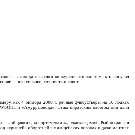
твии с законодательством конкурсов отошли тем, кто посулил
нове — кто сильнее, тот пусть и ловит.
ру, как 4 октября 2000 г. речные флибустьеры на 10 лодках
ра РУБОПа и «Амуррыбвода». Этим пиратским набегом они дали
и – «общаком», «спортсменами», «кавказцами». Рыбоохрана в
 под «крышей» оборотней в милицейских погонах и даже мантиях