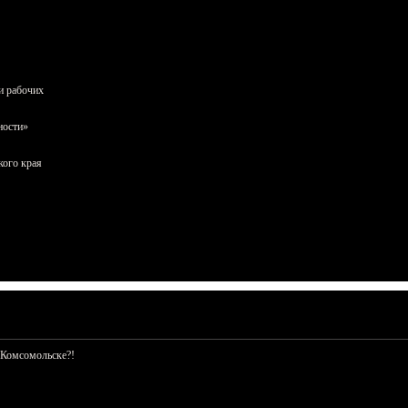
и рабочих
ности»
кого края
 Комсомольске?!