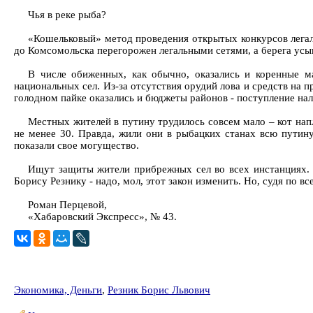
Чья в реке рыба?
«Кошельковый» метод проведения открытых конкурсов легали
до Комсомольска перегорожен легальными сетями, а берега ус
В числе обиженных, как обычно, оказались и коренные м
национальных сел. Из-за отсутствия орудий лова и средств на 
голодном пайке оказались и бюджеты районов - поступление нал
Местных жителей в путину трудилось совсем мало – кот нап
не менее 30. Правда, жили они в рыбацких станах всю путину
показали свое могущество.
Ищут защиты жители прибрежных сел во всех инстанциях. Н
Борису Резнику - надо, мол, этот закон изменить. Но, судя по 
Роман Перцевой,
«Хабаровский Экспресс», № 43.
Экономика, Деньги
,
Резник Борис Львович