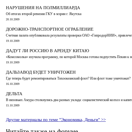
НАРУШЕНИЯ НА ПОЛМИЛЛИАРДА
Об итогах второй ревизии ГКУ в мэрии г. Якутска
20.10.2009
ДОРОЖНО-ТРАНСПОРТНОЕ ОГРАБЛЕНИЕ
Счетная палата опубликовала результаты проверки ОАО «ГипродорНИИ», привлече
19.10.2009
ДАДУТ ЛИ РОССИЮ В АРЕНДУ КИТАЮ
«Комсомолка» изучила программу, по которой Москва готова подпустить Пекин к н
19.10.2009
ДАЛЬЗАВОД БУДЕТ УНИЧТОЖЕН
Где теперь будет ремонтироваться Тихоокеанский флот? Или флот тоже уничтожат?
16.10.2009
ДЕЛЬТА
В низовьях Амура столкнулись два разных уклада: социалистический колхоз и капит
15.10.2009
Другие материалы по теме "Экономика, Деньги" >>
Читайте также на форуме