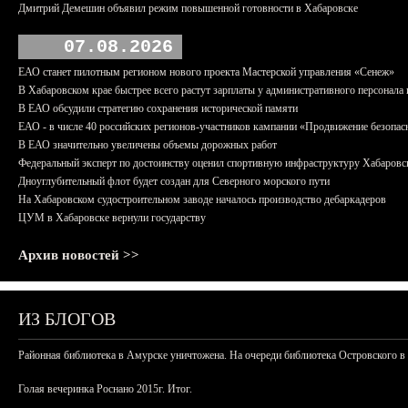
Дмитрий Демешин объявил режим повышенной готовности в Хабаровске
07.08.2026
ЕАО станет пилотным регионом нового проекта Мастерской управления «Сенеж»
В Хабаровском крае быстрее всего растут зарплаты у административного персонала 
В ЕАО обсудили стратегию сохранения исторической памяти
ЕАО - в числе 40 российских регионов-участников кампании «Продвижение безопас
В ЕАО значительно увеличены объемы дорожных работ
Федеральный эксперт по достоинству оценил спортивную инфраструктуру Хабаровс
Дноуглубительный флот будет создан для Северного морского пути
На Хабаровском судостроительном заводе началось производство дебаркадеров
ЦУМ в Хабаровске вернули государству
Архив новостей >>
ИЗ БЛОГОВ
Районная библиотека в Амурске уничтожена. На очереди библиотека Островского в
Голая вечеринка Роснано 2015г. Итог.