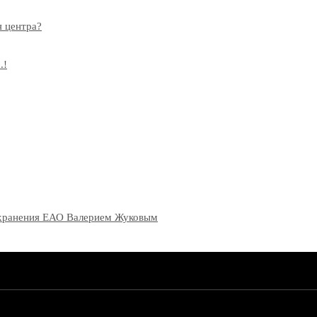
я центра?
.!
оохранения ЕАО Валерием Жуковым