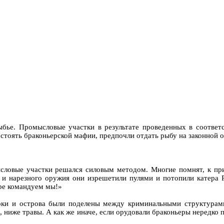
ыбье. Промысловые участки в результате проведенных в соответс
стоять браконьерской мафии, предпочли отдать рыбу на законной ос
овые участки решался силовым методом. Многие помнят, к приме
го и нарезного оружия они изрешетили пулями и потопили кате
уре командуем мы!»
отоки и острова были поделены между криминальными структурам
 ниже травы. А как же иначе, если орудовали браконьеры нередко