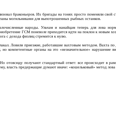
зовал браконьеров. Их бригады на тонях просто поменяли свой ст
ыпаны могильниками для выпотрошенных рыбных останков.
алочисленные народы. Ульчам и нанайцам теперь для лова норм
приобретение ГСМ поневоле приходится идти на поклон к новым хоз
ога с дохода физлиц стремится к нулю.
лакал. Ловили приезжие, работавшие вахтовым методом. Вахта по 
, но компетентные органы на это «незначительное» нарушение в
о отовсюду получают стандартный ответ: все происходит в рамка
всему, власть предержащие думают иначе: «кошельковый» метод лова