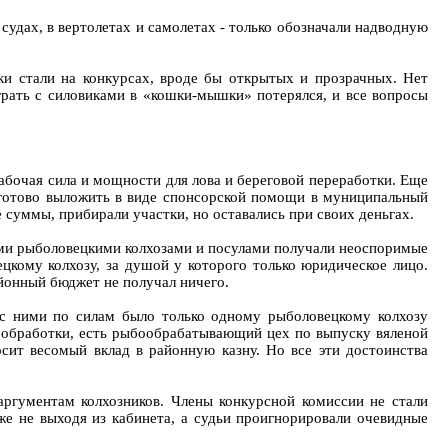
судах, в вертолетах и самолетах - только обозначали надводную
и стали на конкурсах, вроде бы открытых и прозрачных. Нет
играть с силовиками в «кошки-мышки» потерялся, и все вопросы
абочая сила и мощности для лова и береговой переработки. Еще
 готово выложить в виде спонсорской помощи в муниципальный
 суммы, прибирали участки, но оставались при своих деньгах.
ыми рыболовецкими колхозами и посулами получали неоспоримые
цкому колхозу, за душой у которого только юридическое лицо.
йонный бюджет не получал ничего.
 с ними по силам было только одному рыболовецкому колхозу
й обработки, есть рыбообрабатывающий цех по выпуску вяленой
сит весомый вклад в районную казну. Но все эти достоинства
ргументам колхозников. Члены конкурсной комиссии не стали
же не выходя из кабинета, а судьи проигнорировали очевидные