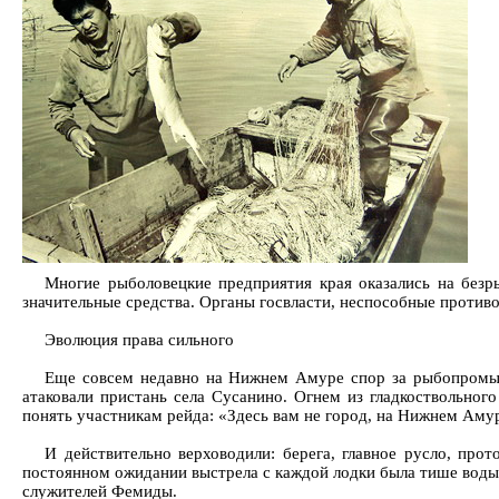
Многие рыболовецкие предприятия края оказались на безр
значительные средства. Органы госвласти, неспособные противо
Эволюция права сильного
Еще совсем недавно на Нижнем Амуре спор за рыбопромысл
атаковали пристань села Сусанино. Огнем из гладкоствольно
понять участникам рейда: «Здесь вам не город, на Нижнем Ам
И действительно верховодили: берега, главное русло, пр
постоянном ожидании выстрела с каждой лодки была тише воды,
служителей Фемиды.