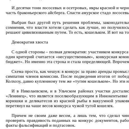
И десятки тонн лососевых и осетровых, икры красной и черно
часть браконьерского айсберга. Спасти амурское стадо лососевы
Выбран был другой путь решения проблемы, законодательн
сомнения, что власти хотели сделать как лучше, но получилос
решают цивилизованным путем. То есть, кошельком. И вот на т
Демократия хвоста
С одной стороны – полная демократия: участником конкурса
один критерий считается «несущественным», конкурсная коми
бюджет». Но именно эта строка и стала определяющей. Впрочем,
Схема проста, как чешуя: в конкурс за право аренды пром
симпатии членов комиссии. После подведения итогов от побед
Колхозу, давно купленному тем же «тугим кошельком». Но эти 
И в Николаевском, и в Ульчском районах участки достали
«Ленинец», что является поселкообразующим в Иннокентьевке 
корюшки и деликатесов из красной рыбы в вакуумной упаковк
перетянул на чаше весов конкурса чужой тугой кошелек.
Причем не своим даже весом, а лишь тем, что сделал чин
проверять правдивость поданных на конкурс документов, рабо
факты фальсификаций и подтасовок.