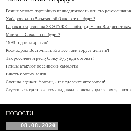
Резник меняет партийную принадлежность или это рекомендаци
Хабаровска на 5-тысячной банкноте не будет?
Гараж в квартире на 38 ЭТАЖЕ — обзор дома во Владивостоке..
Моста на Сахалин не будет?
1998 год повторится?
Космодром Восточный. Кто всё-таки ворует деньги?!
Так россияне и республику Бурунди обгонят!
Птицы атакуют российские самолёты
Власть бритых голов
Спешно сделали фонтан, - так сделайте автовокзал!
Сгустились грозовые тучи над начальником управления здрав
НОВОСТИ
08.08.2026