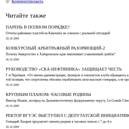
Комментировать
Читайте также
ПАРЕНЬ В ПОЛНОМ ПОРЯДКЕ?
Отчеты районных властей на Камчатке не совпали с реальной ситуацией
28.10.2009
КОНКУРСНЫЙ АРБИТРАЖНЫЙ РАЗОРЯЮЩИЙ-2
Почему банкротство в Хабаровском крае напоминает узаконенный грабёж?
28.10.2009
РУКОВОДСТВО «СКА-НЕФТЯНИКА» ЗАЩИЩАЕТ ЧЕСТЬ
Г-н Черенцов: «От имени администрации, тренеров и хоккеистов клуба обращаюсь к
той позиции, что спортсмены обязаны отрабатывать свои высокие гонорары, а не пр
28.10.2009
КРУПНЫМ ПЛАНОМ: ЧАСОВЫЕ РОДИНЫ
Виктор Ишаев, полпред по Дальневосточному федеральному округу, La Grande Classi
26.10.2009
РЕКТОР ВГУЭС ВЫСТУПИЛ С ДЕПУТАТСКОЙ ИНИЦИАТИ
Геннадий Лазарев предлагает снизить разрыв в часовых поясах с 7 до 4-х
26.10.2009