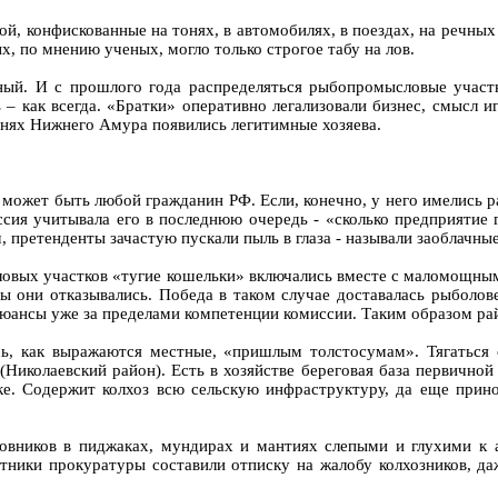
й, конфискованные на тонях, в автомобилях, в поездах, на речных 
х, по мнению ученых, могло только строгое табу на лов.
ый. И с прошлого года распределяться рыбопромысловые участк
ь – как всегда. «Братки» оперативно легализовали бизнес, смысл 
онях Нижнего Амура появились легитимные хозяева.
 может быть любой гражданин РФ. Если, конечно, у него имелись р
ссия учитывала его в последнюю очередь - «сколько предприятие
 претенденты зачастую пускали пыль в глаза - называли заоблачные
ысловых участков «тугие кошельки» включались вместе с маломощн
ы они отказывались. Победа в таком случае доставалась рыболове
нюансы уже за пределами компетенции комиссии. Таким образом ра
сь, как выражаются местные, «пришлым толстосумам». Тягаться
(Николаевский район). Есть в хозяйстве береговая база первично
е. Содержит колхоз всю сельскую инфраструктуру, да еще прино
овников в пиджаках, мундирах и мантиях слепыми и глухими к а
тники прокуратуры составили отписку на жалобу колхозников, да