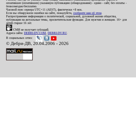
оплатившее (оплативших) указанную публикацию (обнародование) - едино - сайт, без оплаты -
безвозмездно/бесплатно.
Часовой пояс сервера UTC+11 (AEST), фактически +8 мск.
Если вы обнаружили ошибки на сайте, пожалуйста,
сообщите нам об этом
.
Распространение информации о политической, социальной, духовной жизни общества,
публикации на актуальные темы, просветительские функции. Для мужчин и женщин. 16+ для
детей старше 16 лет.
СМИ не получает субсидий.
Адреса сайта:
DEBRI-DV.COM
,
DEBRI-DV.RU
.
В социальных сетях:
© Дебри-ДВ, 20.04.2006 - 2026