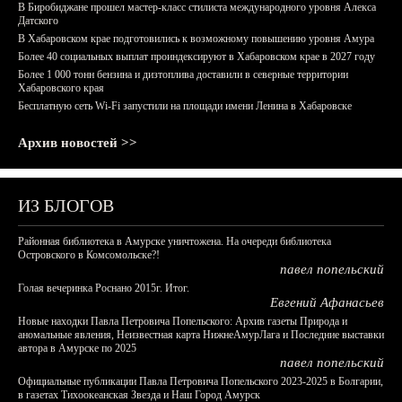
В Биробиджане прошел мастер-класс стилиста международного уровня Алекса
Датского
В Хабаровском крае подготовились к возможному повышению уровня Амура
Более 40 социальных выплат проиндексируют в Хабаровском крае в 2027 году
Более 1 000 тонн бензина и дизтоплива доставили в северные территории
Хабаровского края
Бесплатную сеть Wi-Fi запустили на площади имени Ленина в Хабаровске
Архив новостей >>
ИЗ БЛОГОВ
Районная библиотека в Амурске уничтожена. На очереди библиотека
Островского в Комсомольске?!
павел попельский
Голая вечеринка Роснано 2015г. Итог.
Евгений Афанасьев
Новые находки Павла Петровича Попельского: Архив газеты Природа и
аномальные явления, Неизвестная карта НижнеАмурЛага и Последние выставки
автора в Амурске по 2025
павел попельский
Официальные публикации Павла Петровича Попельского 2023-2025 в Болгарии,
в газетах Тихоокеанская Звезда и Наш Город Амурск