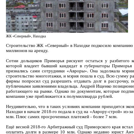
ЖК «Северный», Находка
Строительство ЖК «Северный» в Находке подкосило компанию 
миллионов на аренду.
Сотни дольщиков Приморья рискуют остаться у разбитого к
которой владеет бывший кандидат в губернаторы Приморья 
признались сами сотрудники «Авроры». Она задолжала мэрии
строительство многоэтажки, и мэрия пошла в суд. Всю сумму р
фирмы попросил суд разрешить отдавать долг в рассрочку, п
публичными заявлениями владельца. Андрей Ищенко позициони
работающего на рынке. Однако по документам, которые подпис
компании уже приближается к полумиллиарда рублей.
Неудивительно, что в таких условиях компании приходится экон
Находки в начале 2018-го подала в суд на «Аврору-строй» из-з
млн. Плюс самих просроченных платежей - более 7 млн.
Ещё весной 2018-го Арбитражный суд Приморского края встал 
оплатить долги в размере 10 млн. Однако недавно юрист Ант