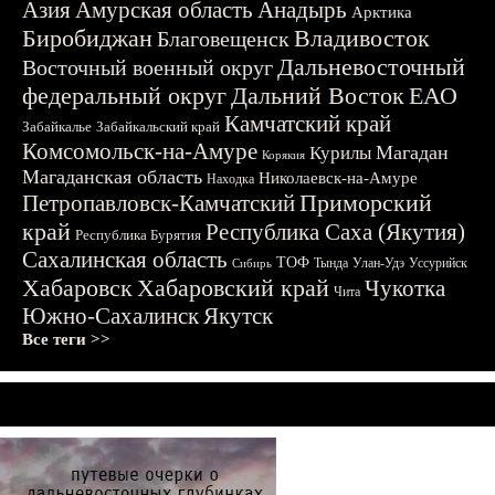
Азия
Амурская область
Анадырь
Арктика
Биробиджан
Владивосток
Благовещенск
Дальневосточный
Восточный военный округ
федеральный округ
Дальний Восток
ЕАО
Камчатский край
Забайкалье
Забайкальский край
Комсомольск-на-Амуре
Магадан
Курилы
Корякия
Магаданская область
Николаевск-на-Амуре
Находка
Приморский
Петропавловск-Камчатский
край
Республика Саха (Якутия)
Республика Бурятия
Сахалинская область
ТОФ
Тында
Улан-Удэ
Уссурийск
Сибирь
Хабаровск
Хабаровский край
Чукотка
Чита
Южно-Сахалинск
Якутск
Все теги >>