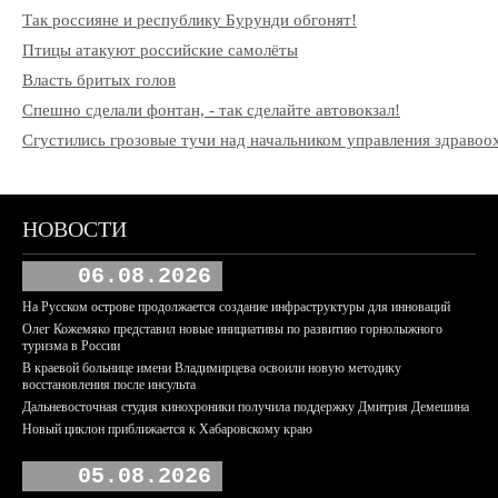
Так россияне и республику Бурунди обгонят!
Птицы атакуют российские самолёты
Власть бритых голов
Спешно сделали фонтан, - так сделайте автовокзал!
Сгустились грозовые тучи над начальником управления здрав
НОВОСТИ
06.08.2026
На Русском острове продолжается создание инфраструктуры для инноваций
Олег Кожемяко представил новые инициативы по развитию горнолыжного
туризма в России
В краевой больнице имени Владимирцева освоили новую методику
восстановления после инсульта
Дальневосточная студия кинохроники получила поддержку Дмитрия Демешина
Новый циклон приближается к Хабаровскому краю
05.08.2026