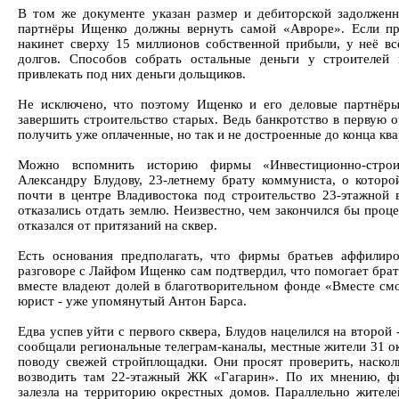
В том же документе указан размер и дебиторской задолженн
партнёры Ищенко должны вернуть самой «Авроре». Если пре
накинет сверху 15 миллионов собственной прибыли, у неё в
долгов. Способов собрать остальные деньги у строителей 
привлекать под них деньги дольщиков.
Не исключено, что поэтому Ищенко и его деловые партнёры
завершить строительство старых. Ведь банкротство в первую о
получить уже оплаченные, но так и не достроенные до конца кв
Можно вспомнить историю фирмы «Инвестиционно-строит
Александру Блудову, 23-летнему брату коммуниста, о которо
почти в центре Владивостока под строительство 23-этажной 
отказались отдать землю. Неизвестно, чем закончился бы проц
отказался от притязаний на сквер.
Есть основания предполагать, что фирмы братьев аффилир
разговоре с Лайфом Ищенко сам подтвердил, что помогает бра
вместе владеют долей в благотворительном фонде «Вместе см
юрист - уже упомянутый Антон Барса.
Едва успев уйти c первого сквера, Блудов нацелился на второй
сообщали региональные телеграм-каналы, местные жители 31 ок
поводу свежей стройплощадки. Они просят проверить, наскол
возводить там 22-этажный ЖК «Гагарин». По их мнению, ф
залезла на территорию окрестных домов. Параллельно жителе