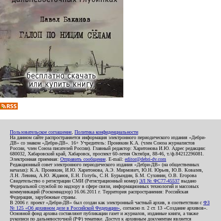
Пользовательское соглашение
,
Политика конфиденциальности
На данном сайте распространяется информация электронного периодического издания «Дебри-
ДВ» со знаком «Дебри-ДВ». 16+ Учредитель: Пронякин К.А. (член Союза журналистов
России, член Союза писателей России). Главный редактор: Харитонова И.Ю. Адрес редакции:
680032, Хабаровский край, Хабаровск, проспект 60-летия Октября, 88-46, т./ф.84212296081.
Электронная приемная:
Отправить сообщение
. E-mail:
editor@debri-dv.com
Редакционный совет электронного периодического издания «Дебри-ДВ» (на общественных
началах): К.А. Пронякин, И.Ю. Харитонова, А.Э. Мирмович, Ю.Н. Юрьев, Ю.В. Ковалев,
Л.Н. Левина, А.Ю. Жданов, Е.Н. Голубь, С.Н. Бурындин, Б.М. Сухинин, О.В. Егорова
Свидетельство о регистрации СМИ (Регистрационный номер)
ЭЛ № ФС77-45537
выдано
Федеральной службой по надзору в сфере связи, информационных технологий и массовых
коммуникаций (Роскомнадзор) 16.06.2011 г. Территория распространения: Российская
Федерация, зарубежные страны.
В 2006 г. проект «Дебри-ДВ» был создан как электронный частный архив, в соответствии с
ФЗ
№ 125 «Об архивном деле в Российской Федерации»
, согласно п. 2 ст. 13 «Создание архивов».
Основной фонд архива составляют публикации газет и журналов, изданные книги, а также
рукописи по дальневосточной (РФ) тематике. Доступ к архивным документам является