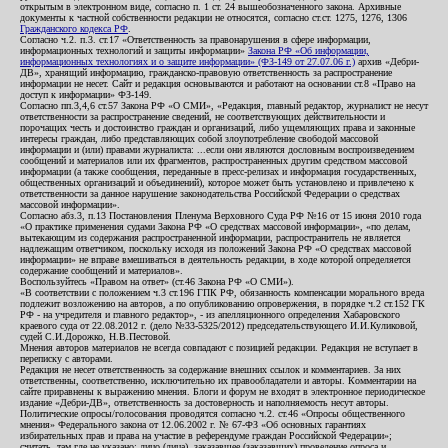
открытым в электронном виде, согласно п. 1 ст. 24 вышеобозначенного закона. Архивные
документы к частной собственности редакции не относятся, согласно ст.ст. 1275, 1276, 1306
Гражданского кодекса РФ
.
Согласно ч.2. п.3. ст.17 «Ответственность за правонарушения в сфере информации,
информационных технологий и защиты информации»
Закона РФ «Об информации,
информационных технологиях и о защите информации» (ФЗ-149 от 27.07.06 г.)
архив «Дебри-
ДВ», хранящий информацию, гражданско-правовую ответственность за распространение
информации не несет. Сайт и редакция основываются и работают на основании ст.8 «Право на
доступ к информации» ФЗ-149.
Согласно пп.3,4,6 ст.57 Закона РФ «О СМИ», «Редакция, главный редактор, журналист не несут
ответственности за распространение сведений, не соответствующих действительности и
порочащих честь и достоинство граждан и организаций, либо ущемляющих права и законные
интересы граждан, либо представляющих собой злоупотребление свободой массовой
информации и (или) правами журналиста: ...если они являются дословным воспроизведением
сообщений и материалов или их фрагментов, распространенных другим средством массовой
информации (а также сообщения, переданные в пресс-релизах и информация государственных,
общественных организаций и объединений), которое может быть установлено и привлечено к
ответственности за данное нарушение законодательства Российской Федерации о средствах
массовой информации».
Согласно абз.3, п.13 Постановления Пленума Верховного Суда РФ №16 от 15 июня 2010 года
«О практике применения судами Закона РФ «О средствах массовой информации», «по делам,
вытекающим из содержания распространенной информации, распространитель не является
надлежащим ответчиком, поскольку исходя из положений Закона РФ «О средствах массовой
информации» не вправе вмешиваться в деятельность редакции, в ходе которой определяется
содержание сообщений и материалов».
Воспользуйтесь «Правом на ответ» (ст.46 Закона РФ «О СМИ»).
«В соответствии с положением ч.3 ст.196 ГПК РФ, обязанность компенсации морального вреда
подлежит возложению на авторов, а по опубликованию опровержения, в порядке ч.2 ст.152 ГК
РФ - на учредителя и главного редактор», - из апелляционного определения Хабаровского
краевого суда от 22.08.2012 г. (дело №33-5325/2012) председательствующего И.И.Куликовой,
судей С.И.Дорожко, Н.В.Пестовой.
Мнения авторов материалов не всегда совпадают с позицией редакции. Редакция не вступает в
переписку с авторами.
Редакция не несет ответственность за содержание внешних ссылок и комментариев. За них
ответственны, соответственно, исключительно их правообладатели и авторы. Комментарии на
сайте приравнены к выражению мнения. Блоги и форум не входят в электронное периодическое
издание «Дебри-ДВ», ответственность за достоверность и наполняемость несут авторы.
Политические опросы/голосования проводятся согласно ч.2. ст.46 «Опросы общественного
мнения» Федерального закона от 12.06.2002 г. № 67-ФЗ «Об основных гарантиях
избирательных прав и права на участие в референдуме граждан Российской Федерации»;
считать, там где не указано: лицо (лица), заказавшее (заказавших) проведение опроса и