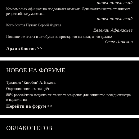
павел попельский
Комсомольск официально продолжает отмечать День памяти жертв сталинских
репрессий: задумаемся...
павел попельский
Кого боится Путин: Сергей Фургал
Евгений Афанасьев
Повышение платы в автобусах за проезд: кто виноват, и что делать?
Олег Паньков
Архив блогов >>
НОВОЕ НА ФОРУМЕ
Трилогия "Китобои" А. Вахова.
Охранник спит - смена идёт
80% российского медиаконтента это телевидение для пациентов психдиспансера
и наркологии.
Перейти на форум >>
ОБЛАКО ТЕГОВ