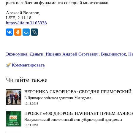
риск ослабления фундамента соседней многоэтажки.
Алексей Веларов,
L!FE, 2.11.18
https://life.ru/1165938
Экономика, Деньги
,
Ищенко Андрей Сергеевич
,
Владивосток
,
На
Комментировать
Читайте также
ВЕРОНИКА СКВОРЦОВА: СЕГОДНЯ ПРИМОРСКИЙ
В Приморье побывала делегация Минздрава
12.11.2018
ПРОЕКТ «400 ДВОРОВ» НАЧИНАЕТ ПРИЕМ ЗАЯВ
Наступает самый ответственный этап губернаторской программы
10.11.2018