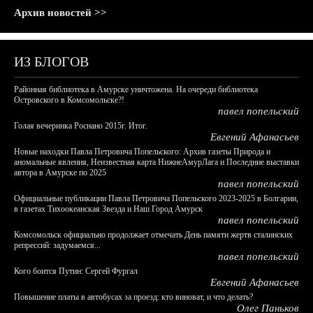
Архив новостей >>
ИЗ БЛОГОВ
Районная библиотека в Амурске уничтожена. На очереди библиотека
Островского в Комсомольске?!
павел попельский
Голая вечеринка Роснано 2015г. Итог.
Евгений Афанасьев
Новые находки Павла Петровича Попельского: Архив газеты Природа и
аномальные явления, Неизвестная карта НижнеАмурЛага и Последние выставки
автора в Амурске по 2025
павел попельский
Официальные публикации Павла Петровича Попельского 2023-2025 в Болгарии,
в газетах Тихоокеанская Звезда и Наш Город Амурск
павел попельский
Комсомольск официально продолжает отмечать День памяти жертв сталинских
репрессий: задумаемся...
павел попельский
Кого боится Путин: Сергей Фургал
Евгений Афанасьев
Повышение платы в автобусах за проезд: кто виноват, и что делать?
Олег Паньков