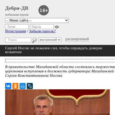
Дебри-ДВ
мобильная версия
Логин
Пароль
Регистрация
/
Забыли пароль?
расширенный
Сергей Носов: не пожалею сил, чтобы оправдать доверие
колымчан
В правительстве Магаданской области состоялась торжеств
церемония вступления в должность губернатора Магаданской
Сергея Константиновича Носова