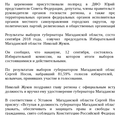
На церемонии присутствовали полпред в ДФО Юрий 
представители Совета Федерации, депутаты, члены правительст
руководители органов госвласти региона, а также пред
территориальных органов федеральных органов исполнительн
органов местного самоуправления городских округов, пр
политических партий, религиозных и общественных организаци
Результаты выборов губернатора Магаданской области, сост
сентября 2018 года, озвучил председатель Избирательно
Магаданской области Николай Жуков.
Он сообщил, что накануне, 12 сентября, состоялось 
Избирательной комиссии, на котором итоги выборов
состоявшимися и действительными.
По результатам выборов губернатором Магаданской облас
Сергей Носов, набравший 81,59% голосов избирателей,
колымчан, принявших участие в голосовании.
Николай Жуков поздравил главу региона с официальным вст
должность и вручил ему удостоверение губернатора Магаданско
В соответствии с Уставом Магаданской области Сергей Но
присягу: «Вступая в должность губернатора Магаданской облас
уважать, обеспечивать и защищать права и свободы ч
гражданина, свято соблюдать Конституцию Российской Федерац