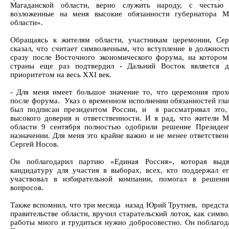
Магаданской области, верно служить народу, с честью 
возложенные на меня высокие обязанности губернатора М
области».
Обращаясь к жителям области, участникам церемонии, Се
сказал, что считает символичным, что вступление в должност
сразу после Восточного экономического форума, на котором
страны еще раз подтвердил - Дальний Восток является д
приоритетом на весь XXI век.
- Для меня имеет большое значение то, что церемония прох
после форума. Указ о временном исполнении обязанностей гла
был подписан президентом России, и я рассматривал это
высокого доверия и ответственности. И я рад, что жители М
области 9 сентября полностью одобрили решение Президе
назначении. Для меня это крайне важно и не менее ответственн
Сергей Носов.
Он поблагодарил партию «Единая Россия», которая выдв
кандидатуру для участия в выборах, всех, кто поддержал ег
участвовал в избирательной компании, помогал в решени
вопросов.
Также вспомнил, что три месяца назад Юрий Трутнев, предста
правительстве области, вручил старательский лоток, как симво
работы много и трудиться нужно добросовестно. Он поблаго