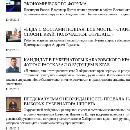
ЭКОНОМИЧЕСКОГО ФОРУМА
Президент России Владимир Путин принял участие в работе Восточног
экономического форума во Владивостоке. Полная стенограмма + видео
13.09.2018
«БЕДА С МОСТАМИ ПОЛНАЯ. ВСЕ МОСТЫ - СТАРЫ
СНОСИТ. КРАЙ, ПОЛУЧАЕТСЯ, ОТРЕЗАН...»
Рабочая встреча президента России Владимира Путина с врио губернато
Приморского края Андреем Тарасенко
12.09.2018
КАНДИДАТ В ГУБЕРНАТОРЫ ХАБАРОВСКОГО КРА
ФУРГАЛ РАССКАЗАЛ О БУДУЩЕМ В КРАЕ
«Я считаю, что штат правительства Хабаровского края неразумно раздут
сторонник приходить и «отрубать» головы, руки и ноги. Я сторонник т
анализа ситуации. Но, действительно, многие должности в правительстве лишние, н
населения»
11.09.2018
ПРЕДСКАЗУЕМАЯ НЕОЖИДАННОСТЬ ПРОВАЛА Н
ВЫБОРАХ ГУБЕРНАТОРА ШПОРТА
Окруженный победными реляциями с мест и льстивыми заявлениями з
его воли чиновников Вячеслав Иванович Шпорт искренне поверил в то,
успешный руководитель, которого уважают жители Хабаровского края и под руков
которого регион идет к экономическому процветанию
11.09.2018