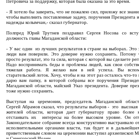
Петровича за поддержку, которая была оказана за это время.
- Я хотело бы заверить, что не пожалею сил, приложу все знан
чтобы выполнить поставленные задачу, поручения Президента и
надежды колымчан,- сказал губернатор.
Полпред Юрий Трутнев поздравил Сергея Носова со всту
должность главы Магаданской области:
- У вас один из лучших результатов в стране на выборах. Это 
люди вам поверили. Это доверие нужно сохранить. Потому 
просто результат, это та сила, которая с которой вы сделаете ре
Надо воспринимать беды и проблемы людей, как свои собств
тяжелая работа. Я желаю вам в ней успеха. Вы вспо
старательский лоток. Хочу, чтобы и на этот раз осталось что-то 
дарю вам папку, в которой собраны все поручения Презид
Магаданской области, майский Указ президента. Доверие пре
тоже нужно сохранить.
Выступая на церемонии, председатель Магаданской облас
Сергей Абрамов сказал, что результаты выборов - это высокая
жителей области, которая дает губернатору право более 
отстаивать их интересы на более высоком уровне. Он от
Законодательное собрание всегда конструктивно выстраивало о
исполнительными органами власти, так будет и в дальнейше
приветственным словом на церемонии выступил архиепископ М
и Синегорский Иоанн.