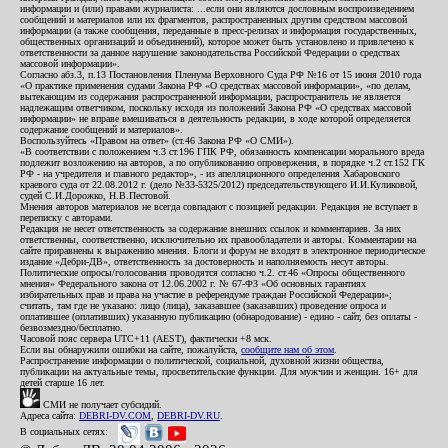
информации и (или) правами журналиста: ...если они являются дословным воспроизведением
сообщений и материалов или их фрагментов, распространенных другим средством массовой
информации (а также сообщения, переданные в пресс-релизах и информация государственных,
общественных организаций и объединений), которое может быть установлено и привлечено к
ответственности за данное нарушение законодательства Российской Федерации о средствах
массовой информации».
Согласно абз.3, п.13 Постановления Пленума Верховного Суда РФ №16 от 15 июня 2010 года
«О практике применения судами Закона РФ «О средствах массовой информации», «по делам,
вытекающим из содержания распространенной информации, распространитель не является
надлежащим ответчиком, поскольку исходя из положений Закона РФ «О средствах массовой
информации» не вправе вмешиваться в деятельность редакции, в ходе которой определяется
содержание сообщений и материалов».
Воспользуйтесь «Правом на ответ» (ст.46 Закона РФ «О СМИ»).
«В соответствии с положением ч.3 ст.196 ГПК РФ, обязанность компенсации морального вреда
подлежит возложению на авторов, а по опубликованию опровержения, в порядке ч.2 ст.152 ГК
РФ - на учредителя и главного редактор», - из апелляционного определения Хабаровского
краевого суда от 22.08.2012 г. (дело №33-5325/2012) председательствующего И.И.Куликовой,
судей С.И.Дорожко, Н.В.Пестовой.
Мнения авторов материалов не всегда совпадают с позицией редакции. Редакция не вступает в
переписку с авторами.
Редакция не несет ответственность за содержание внешних ссылок и комментариев. За них
ответственны, соответственно, исключительно их правообладатели и авторы. Комментарии на
сайте приравнены к выражению мнения. Блоги и форум не входят в электронное периодическое
издание «Дебри-ДВ», ответственность за достоверность и наполняемость несут авторы.
Политические опросы/голосования проводятся согласно ч.2. ст.46 «Опросы общественного
мнения» Федерального закона от 12.06.2002 г. № 67-ФЗ «Об основных гарантиях
избирательных прав и права на участие в референдуме граждан Российской Федерации»;
считать, там где не указано: лицо (лица), заказавшее (заказавших) проведение опроса и
оплатившее (оплативших) указанную публикацию (обнародование) - едино - сайт, без оплаты -
безвозмездно/бесплатно.
Часовой пояс сервера UTC+11 (AEST), фактически +8 мск.
Если вы обнаружили ошибки на сайте, пожалуйста,
сообщите нам об этом
.
Распространение информации о политической, социальной, духовной жизни общества,
публикации на актуальные темы, просветительские функции. Для мужчин и женщин. 16+ для
детей старше 16 лет.
СМИ не получает субсидий.
Адреса сайта:
DEBRI-DV.COM
,
DEBRI-DV.RU
.
В социальных сетях: