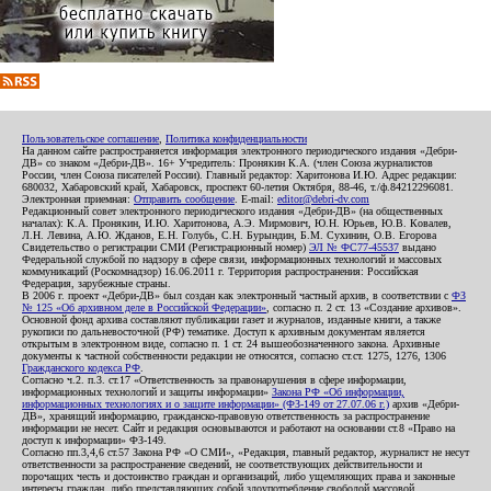
Пользовательское соглашение
,
Политика конфиденциальности
На данном сайте распространяется информация электронного периодического издания «Дебри-
ДВ» со знаком «Дебри-ДВ». 16+ Учредитель: Пронякин К.А. (член Союза журналистов
России, член Союза писателей России). Главный редактор: Харитонова И.Ю. Адрес редакции:
680032, Хабаровский край, Хабаровск, проспект 60-летия Октября, 88-46, т./ф.84212296081.
Электронная приемная:
Отправить сообщение
. E-mail:
editor@debri-dv.com
Редакционный совет электронного периодического издания «Дебри-ДВ» (на общественных
началах): К.А. Пронякин, И.Ю. Харитонова, А.Э. Мирмович, Ю.Н. Юрьев, Ю.В. Ковалев,
Л.Н. Левина, А.Ю. Жданов, Е.Н. Голубь, С.Н. Бурындин, Б.М. Сухинин, О.В. Егорова
Свидетельство о регистрации СМИ (Регистрационный номер)
ЭЛ № ФС77-45537
выдано
Федеральной службой по надзору в сфере связи, информационных технологий и массовых
коммуникаций (Роскомнадзор) 16.06.2011 г. Территория распространения: Российская
Федерация, зарубежные страны.
В 2006 г. проект «Дебри-ДВ» был создан как электронный частный архив, в соответствии с
ФЗ
№ 125 «Об архивном деле в Российской Федерации»
, согласно п. 2 ст. 13 «Создание архивов».
Основной фонд архива составляют публикации газет и журналов, изданные книги, а также
рукописи по дальневосточной (РФ) тематике. Доступ к архивным документам является
открытым в электронном виде, согласно п. 1 ст. 24 вышеобозначенного закона. Архивные
документы к частной собственности редакции не относятся, согласно ст.ст. 1275, 1276, 1306
Гражданского кодекса РФ
.
Согласно ч.2. п.3. ст.17 «Ответственность за правонарушения в сфере информации,
информационных технологий и защиты информации»
Закона РФ «Об информации,
информационных технологиях и о защите информации» (ФЗ-149 от 27.07.06 г.)
архив «Дебри-
ДВ», хранящий информацию, гражданско-правовую ответственность за распространение
информации не несет. Сайт и редакция основываются и работают на основании ст.8 «Право на
доступ к информации» ФЗ-149.
Согласно пп.3,4,6 ст.57 Закона РФ «О СМИ», «Редакция, главный редактор, журналист не несут
ответственности за распространение сведений, не соответствующих действительности и
порочащих честь и достоинство граждан и организаций, либо ущемляющих права и законные
интересы граждан, либо представляющих собой злоупотребление свободой массовой