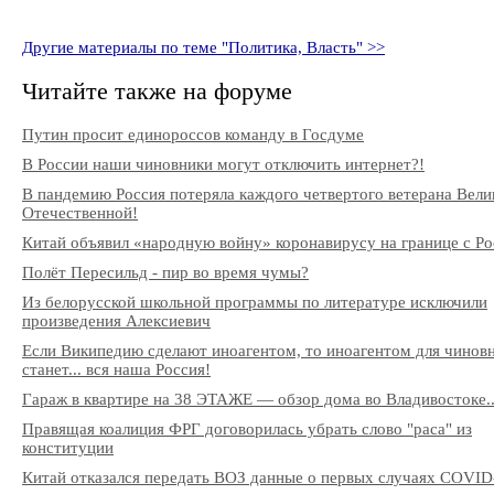
Другие материалы по теме "Политика, Власть" >>
Читайте также на форуме
Путин просит единороссов команду в Госдуме
В России наши чиновники могут отключить интернет?!
В пандемию Россия потеряла каждого четвертого ветерана Вели
Отечественной!
Китай объявил «народную войну» коронавирусу на границе с Ро
Полёт Пересильд - пир во время чумы?
Из белорусской школьной программы по литературе исключили
произведения Алексиевич
Если Википедию сделают иноагентом, то иноагентом для чинов
станет... вся наша Россия!
Гараж в квартире на 38 ЭТАЖЕ — обзор дома во Владивостоке..
Правящая коалиция ФРГ договорилась убрать слово "раса" из
конституции
Китай отказался передать ВОЗ данные о первых случаях COVID