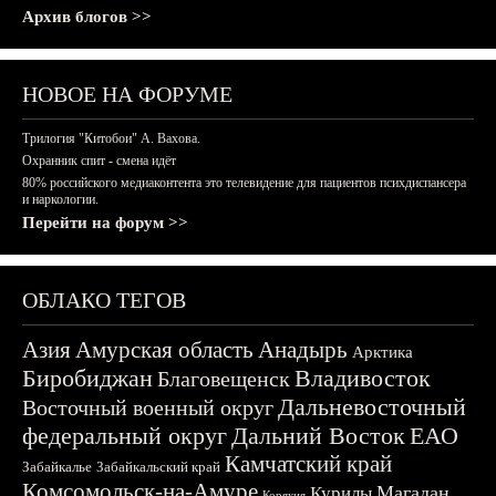
Архив блогов >>
НОВОЕ НА ФОРУМЕ
Трилогия "Китобои" А. Вахова.
Охранник спит - смена идёт
80% российского медиаконтента это телевидение для пациентов психдиспансера
и наркологии.
Перейти на форум >>
ОБЛАКО ТЕГОВ
Азия
Амурская область
Анадырь
Арктика
Биробиджан
Владивосток
Благовещенск
Дальневосточный
Восточный военный округ
федеральный округ
Дальний Восток
ЕАО
Камчатский край
Забайкалье
Забайкальский край
Комсомольск-на-Амуре
Магадан
Курилы
Корякия