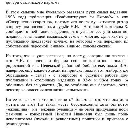
дочери сталинского наркома.
В этом смысле мне буквально развязала руки самая недавняя
1998 год) публикация «Реабилитируют ли Ежова?» в еже
«Совершенно секретно», потому что не этому - отчасти ритор
вопросу она посвящена, а судьбе Н.Н. - Наталии Николаевны Х
сообщает о ней такие сведения, что узнают ее, учитывая по
издания, и на нашей колымской земле - многие. Да и как не у
публикацию предваряет коллаж, на котором - на переднем пл
собственной персоной, снимок, видимо, совсем свежий.
Из того, что я уже рассказал, по-моему, совершенно явственн
что Н.Н. не очень и берегла свое «инкогнито» - знали 
родословной и в Певекской районной библиотеке, знала В.А.
наверное, еще какие-то люди на прииске, знал и тот майор, к к
обращалась - сама! - с вопросом о будущей работе доч
публикации в столичных изданиях в 93-м и 98-м годах, к
обошлись без ее участия. Да, не особенно она береглась, хотя
некоторые опасения всю жизнь испытывала.
Но ее-то в чем и кто мог винить? Только в том, что она доч
мстить за это? Но такая месть бессмысленна хотя бы пото
«ежовщина», ни «ежовые рукавицы» не были придуманы носи
фамилии - конкретный Николай Иванович был лишь пров
исполнителем (пускай и ревностным) политики и приказов с
руководства.