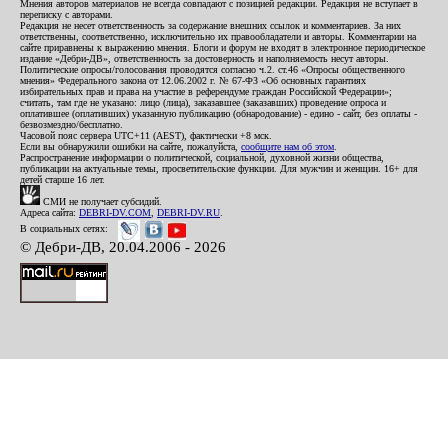
Мнения авторов материалов не всегда совпадают с позицией редакции. Редакция не вступает в
переписку с авторами.
Редакция не несет ответственность за содержание внешних ссылок и комментариев. За них
ответственны, соответственно, исключительно их правообладатели и авторы. Комментарии на
сайте приравнены к выражению мнения. Блоги и форум не входят в электронное периодическое
издание «Дебри-ДВ», ответственность за достоверность и наполняемость несут авторы.
Политические опросы/голосования проводятся согласно ч.2. ст.46 «Опросы общественного
мнения» Федерального закона от 12.06.2002 г. № 67-ФЗ «Об основных гарантиях
избирательных прав и права на участие в референдуме граждан Российской Федерации»;
считать, там где не указано: лицо (лица), заказавшее (заказавших) проведение опроса и
оплатившее (оплативших) указанную публикацию (обнародование) - едино - сайт, без оплаты -
безвозмездно/бесплатно.
Часовой пояс сервера UTC+11 (AEST), фактически +8 мск.
Если вы обнаружили ошибки на сайте, пожалуйста,
сообщите нам об этом
.
Распространение информации о политической, социальной, духовной жизни общества,
публикации на актуальные темы, просветительские функции. Для мужчин и женщин. 16+ для
детей старше 16 лет.
СМИ не получает субсидий.
Адреса сайта:
DEBRI-DV.COM
,
DEBRI-DV.RU
.
В социальных сетях:
© Дебри-ДВ, 20.04.2006 - 2026