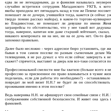
едва ли не легендарными, да и фамилия называлась неувере
случайно встретился сотрудник Магаданского УКГБ, к кот
якобы приходила лет пятнадцать назад в том же Певеке посовет
помешает ли ее дочери, учившейся тогда, кажется (я сейчас у
твердо помню рассказ майора), в каком-то торгово-кулинарн
во Владивостоке, не помешает ли девушке по имени Женя
загранрейсы то обстоятельство, что у нее такой вот дедушка
тогда, наверное, капитан или даже старший лейтенант, сказал,
никакого компромата ни на нее, ни на ее дочь нет. Он-то фа
запомнил правильно.
Далее было несложно - через адресное бюро установить, где ж
бывая в том самом поселке по разным съемочным делам Ма
телевидения, я не раз думал: а что если сейчас завернуть к н
скажет? спрячется, выставит за дверь или все-таки согласится п
Профессиональной смелости мне бы хватило (больше всего я не
профессию за присвоенное ею право вламываться в чужие жизн
поделаешь, если для работы это необходимо?) - останавливало
повредит ли мой визит Н.Н.? не будет ли он способствовать 
проживания именно в этом поселке?
Ведь наверняка Н.Н. не афиширует свои семейные связи с Н.И.
соображениям собственной безопасности. И живет она здесь 
фамилией.