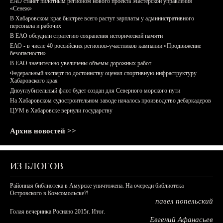
ЕАО станет пилотным регионом нового проекта Мастерской управления
«Сенеж»
В Хабаровском крае быстрее всего растут зарплаты у административного
персонала и рабочих
В ЕАО обсудили стратегию сохранения исторической памяти
ЕАО - в числе 40 российских регионов-участников кампании «Продвижение
безопасности»
В ЕАО значительно увеличены объемы дорожных работ
Федеральный эксперт по достоинству оценил спортивную инфраструктуру
Хабаровского края
Дноуглубительный флот будет создан для Северного морского пути
На Хабаровском судостроительном заводе началось производство дебаркадеров
ЦУМ в Хабаровске вернули государству
Архив новостей >>
ИЗ БЛОГОВ
Районная библиотека в Амурске уничтожена. На очереди библиотека
Островского в Комсомольске?!
павел попельский
Голая вечеринка Роснано 2015г. Итог.
Евгений Афанасьев