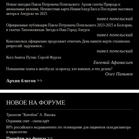
Новые находки Павла Петровича Попельского: Архив газеты Природа и
аномальные явления, Неизвестная карта НижнеАмурЛага и Последние выставки
автора в Амурске по 2025
павел попельский
Официальные публикации Павла Петровича Попельского 2023-2025 в Болгарии,
в газетах Тихоокеанская Звезда и Наш Город Амурск
павел попельский
Комсомольск официально продолжает отмечать День памяти жертв сталинских
репрессий: задумаемся...
павел попельский
Кого боится Путин: Сергей Фургал
Евгений Афанасьев
Повышение платы в автобусах за проезд: кто виноват, и что делать?
Олег Паньков
Архив блогов >>
НОВОЕ НА ФОРУМЕ
Трилогия "Китобои" А. Вахова.
Охранник спит - смена идёт
80% российского медиаконтента это телевидение для пациентов психдиспансера
и наркологии.
Перейти на форум >>