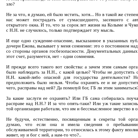
зло?
Не за что, я думаю, ей было мстить, хотя... Но в такой же степе
нас может пострадать от сумасшедшего, засевшего с ав
открытого окна. И то, что за сорок лет жизни на Колыме и Чук
с Н.Н. не случилось, только подтверждает эту мысль.
И еще одно суждение-опасение, высказанное в указанных пуб
дочери Ежова, вызывает у меня сомнение: это о постоянном над
со стороны органов госбезопасности. Документальных данных
этот счет, разумеется, нет - одни сомнения.
И прежде всего такого вот свойства: а зачем этим самым орг
было наблюдать за Н.Н., с какой целью? Чтобы не допустить 
Н.Н. какой-либо опасной для государства деятельности? 
предположить было нельзя. Чтобы охранять ее и не допустить
чего, расправы над ней? Да помилуй бог, ГБ ли этим заниматься
За какие заслуги ее охранять? Или ГБ сама собиралась поуча
расправе над Н.Н.? И за что опять-таки? Или уж такие записн
той организации работали, что им и бессмысленное зверство в 
Не будучи, естественно, посвященным в секреты той орга
думаю, что если она и имела сведения о пребывани
обслуживаемой территории, то относилась к этому факту вполн
живет, ну и бог с ней, а нам-то что?..