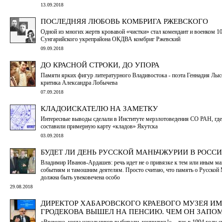
13.09.2018
ПОСЛЕДНЯЯ ЛЮБОВЬ КОМБРИГА РЖЕВСКОГО
Одной из многих жертв кровавой «чистки» стал комендант и военком 10
Сунгарийского укрепрайона ОКДВА комбриг Ржевский
09.09.2018
ДО КРАСНОЙ СТРОКИ, ДО УПОРА
Памяти ярких фигур литературного Владивостока - поэта Геннадия Лыс
критика Александра Лобычева
07.09.2018
КЛАДОИСКАТЕЛЮ НА ЗАМЕТКУ
Интересные выводы сделали в Институте мерзлотоведения СО РАН, где
составили примерную карту «кладов» Якутска
03.09.2018
БУДЕТ ЛИ ДЕНЬ РУССКОЙ МАНЬЧЖУРИИ В РОССИ
Владимир Иванов-Ардашев: речь идет не о привязке к тем или иным м
событиям и тамошним деятелям. Просто считаю, что память о Русской
должна быть увековечена особо
29.08.2018
ДИРЕКТОР ХАБАРОВСКОГО КРАЕВОГО МУЗЕЯ ИМ
ГРОДЕКОВА ВЫШЕЛ НА ПЕНСИЮ. ЧЕМ ОН ЗАПО
«Времена, когда начальников выбирали, кончились!», - так в 1994 году с