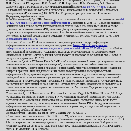
началах): К.А. Пронякин, И.Ю. Харитонова, А.Э. Мирмович, Ю.Н. Юрьев, Ю.В. Ковалев,
Л.Н. Левина, А.Ю. Жданов, Е.Н. Голубь, С.Н. Бурындин, Б.М. Сухинин, О.В. Егорова
Свидетельство о регистрации СМИ (Регистрационный номер)
ЭЛ № ФС77-45537
выдано
Федеральной службой по надзору в сфере связи, информационных технологий и массовых
коммуникаций (Роскомнадзор) 16.06.2011 г. Территория распространения: Российская
Федерация, зарубежные страны.
В 2006 г. проект «Дебри-ДВ» был создан как электронный частный архив, в соответствии с
ФЗ
№ 125 «Об архивном деле в Российской Федерации»
, согласно п. 2 ст. 13 «Создание архивов».
Основной фонд архива составляют публикации газет и журналов, изданные книги, а также
рукописи по дальневосточной (РФ) тематике. Доступ к архивным документам является
открытым в электронном виде, согласно п. 1 ст. 24 вышеобозначенного закона. Архивные
документы к частной собственности редакции не относятся, согласно ст.ст. 1275, 1276, 1306
Гражданского кодекса РФ
.
Согласно ч.2. п.3. ст.17 «Ответственность за правонарушения в сфере информации,
информационных технологий и защиты информации»
Закона РФ «Об информации,
информационных технологиях и о защите информации» (ФЗ-149 от 27.07.06 г.)
архив «Дебри-
ДВ», хранящий информацию, гражданско-правовую ответственность за распространение
информации не несет. Сайт и редакция основываются и работают на основании ст.8 «Право на
доступ к информации» ФЗ-149.
Согласно пп.3,4,6 ст.57 Закона РФ «О СМИ», «Редакция, главный редактор, журналист не несут
ответственности за распространение сведений, не соответствующих действительности и
порочащих честь и достоинство граждан и организаций, либо ущемляющих права и законные
интересы граждан, либо представляющих собой злоупотребление свободой массовой
информации и (или) правами журналиста: ...если они являются дословным воспроизведением
сообщений и материалов или их фрагментов, распространенных другим средством массовой
информации (а также сообщения, переданные в пресс-релизах и информация государственных,
общественных организаций и объединений), которое может быть установлено и привлечено к
ответственности за данное нарушение законодательства Российской Федерации о средствах
массовой информации».
Согласно абз.3, п.13 Постановления Пленума Верховного Суда РФ №16 от 15 июня 2010 года
«О практике применения судами Закона РФ «О средствах массовой информации», «по делам,
вытекающим из содержания распространенной информации, распространитель не является
надлежащим ответчиком, поскольку исходя из положений Закона РФ «О средствах массовой
информации» не вправе вмешиваться в деятельность редакции, в ходе которой определяется
содержание сообщений и материалов».
Воспользуйтесь «Правом на ответ» (ст.46 Закона РФ «О СМИ»).
«В соответствии с положением ч.3 ст.196 ГПК РФ, обязанность компенсации морального вреда
подлежит возложению на авторов, а по опубликованию опровержения, в порядке ч.2 ст.152 ГК
РФ - на учредителя и главного редактор», - из апелляционного определения Хабаровского
краевого суда от 22.08.2012 г. (дело №33-5325/2012) председательствующего И.И.Куликовой,
судей С.И.Дорожко, Н.В.Пестовой.