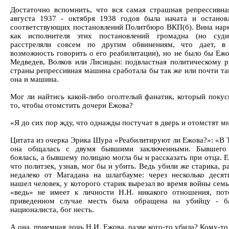
Достаточно вспомнить, что вся самая страшная репрессивна
августа 1937 - октября 1938 годов была начата и останов
соответствующих постановлений Политбюро ВКП(б). Вина нар
как исполнителя этих постановлений громадна (но суд
расстреляли совсем по другим обвинениям, что дает, в 
возможность говорить о его реабилитации), но не было бы Ежо
Медведев, Волков или Лисицын: подвластная политическому р
страны репрессивная машина сработала бы так же или почти та
она и машина.
Мог ли найтись какой-либо оголтелый фанатик, который покус
то, чтобы отомстить дочери Ежова?
«Я до сих пор жду, что однажды постучат в дверь и отомстят мн
Цитата из очерка Эрика Шура «Реабилитируют ли Ежова?»: «В 
она общалась с двумя бывшими заключенными. Бывшего 
боялась, а бывшему полицаю могла бы и рассказать при отца. Е
что политзек, узнав, мог бы и убить. Ведь убили же старика, 
недалеко от Магадана на шлагбауме: через несколько десят
нашел человек, у которого старик вырезал во время войны сем
«ведь» не имеет к личности Н.Н. никакого отношения, по
приведенном случае месть была обращена на убийцу - ба
националиста, бог несть.
А она, приемная дочь Н.И. Ежова, разве кого-то убила? Кому-т