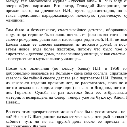
Между тем московский журнал «Русская виза» в 1993 году о
очерк «Дочь наркома». Его автор, Геннадий Жаворонков, ос
прежде всего, на дневниках Н.Н., пусть фрагментарно, но в
таясь представил парадоксальную, нелегкую, трагическую с
женщины.
Там было и безмятежное, счастливейшее детство, оборвавше
году, когда героине было лишь шесть лет (или около того - т
своего рождения, равно как и настоящих родителей, Н.Н. не зна
Ежовы взяли ее совсем маленькой из детского дома), и пос
затем новое, куда более жестокое, потому что было уже 
сиротство - детские дома, ремесленное училище, и как счастье
- поступление в музыкальное училище...
После его окончания (по классу баяна) Н.Н. в 1958 го
добровольно оказалась на Колыме - сама себя сослала, спрятала
казалось бы тайной своего детства (а с портретом Н.И. Ежова,
из какого-то издания прежних лет, не расставалась, пока не 
потом искала и находила еще один) сначала в Ягодном, потом 
им. Горького. Судьба не раз жестоко била ее, отбрасывал
материк и возвращала на Север, теперь уже на Чукотку: Айон,
Певек...
Во всех этих превратностях можно было бы и усомниться - не
ли? Но вот Г. Жаворонков называет человека, который вызвал 
кабинет чуть ли не на другой день после ее приезда в 
подполковник Жалков.