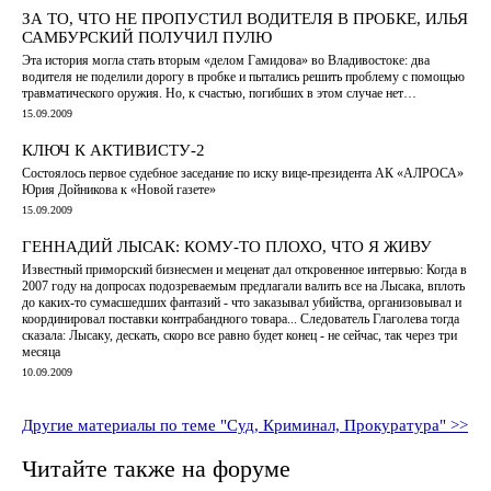
ЗА ТО, ЧТО НЕ ПРОПУСТИЛ ВОДИТЕЛЯ В ПРОБКЕ, ИЛЬЯ
САМБУРСКИЙ ПОЛУЧИЛ ПУЛЮ
Эта история могла стать вторым «делом Гамидова» во Владивостоке: два
водителя не поделили дорогу в пробке и пытались решить проблему с помощью
травматического оружия. Но, к счастью, погибших в этом случае нет…
15.09.2009
КЛЮЧ К АКТИВИСТУ-2
Состоялось первое судебное заседание по иску вице-президента АК «АЛРОСА»
Юрия Дойникова к «Новой газете»
15.09.2009
ГЕННАДИЙ ЛЫСАК: КОМУ-ТО ПЛОХО, ЧТО Я ЖИВУ
Известный приморский бизнесмен и меценат дал откровенное интервью: Когда в
2007 году на допросах подозреваемым предлагали валить все на Лысака, вплоть
до каких-то сумасшедших фантазий - что заказывал убийства, организовывал и
координировал поставки контрабандного товара... Следователь Глаголева тогда
сказала: Лысаку, дескать, скоро все равно будет конец - не сейчас, так через три
месяца
10.09.2009
Другие материалы по теме "Суд, Криминал, Прокуратура" >>
Читайте также на форуме