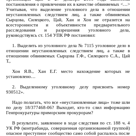
постановления о привлечении их в качестве обвиняемых <…>
Учитывая, что выделение уголовного дела в отношении
неустановленных следствием лиц, а также обвиняемых
Сырцова, Силецкого, Цай, Хан и Хон не отразится на
всесторонности и объективности предварительного
расследования и разрешения уголовного дела,
руководствуясь ст. 154 УПК РФ постановил:
1. Выделить из уголовного дела № 7115 уголовное дело в
отношении неустановленных следствием лиц, а также в
отношении обвиняемых Сырцова Г.Ф., Силецкого С.А., Цай
Т.,
Хон Я.В., Хан Е.Г. место нахождение которых не
установлено…
2. Выделенному уголовному делу присвоить номер
930512».
Надо полагать, что все «неустановленные лица» тоже шли
по делу 18/377468-06? Выходит, кто-то слил информацию
Генпрокуратуры приморским прокурорам?
В результате, заявленное в ходе следствия по ст. 188 ч. 4
УК РФ (контрабанда, совершенная организованной группой)
опасное преступное сообщество само собой распалось после