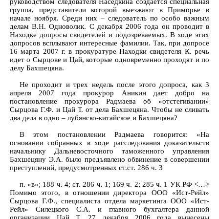
руководством следователя Наседкина создается специальная
группа, представители которой выезжают в Приморье в
начале ноября. Среди них – следователь по особо важным
делам В.Н. Одноволик. С декабря 2006 года он проводит в
Находке допросы свидетелей и подозреваемых. В ходе этих
допросов всплывают интересные фамилии. Так, при допросе
16 марта 2007 г. в прокуратуре Находки свидетеля К. речь
идет о Сырцове и Цай, которые одновременно проходят и по
делу Бахшецяна.
Не проходит и трех недель после этого допроса, как 3
апреля 2007 года прокурор Аникин дает добро на
постановление прокурора Радмаева об «отстегивании»
Сырцова Г.Ф. и Цай Т. от дела Бахшецяна. Чтобы не сливать
два дела в одно – лубянско-китайское и Бахшецяна?
В этом постановлении Радмаева говорится: «На
основании собранных в ходе расследования доказательств
начальнику Дальневосточного таможенного управления
Бахшецяну Э.А. было предъявлено обвинение в совершении
преступлений, предусмотренных ст.ст. 286 ч. 3
п. «в»; 188 ч. 4; ст. 286 ч. 1; 169 ч. 2; 285 ч. 1 УК РФ <…>
Помимо этого, в отношении директора ООО «Ист-Рейл»
Сырцова Г.Ф., специалиста отдела маркетинга ООО «Ист-
Рейл» Силецкого С.А. и главного бухгалтера данной
организации Цай Т. 27 декабря 2006 года вынесены