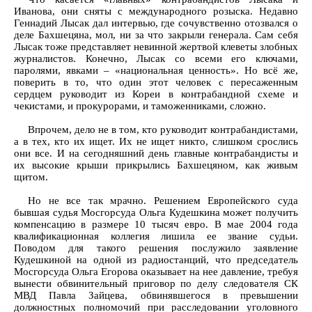
Иванова, они сняты с международного розыска. Недавно
Геннадий Лысак дал интервью, где сочувственно отозвался о
деле Бахшецяна, мол, ни за что закрыли генерала. Сам себя
Лысак тоже представляет невинной жертвой клеветы злобных
журналистов. Конечно, Лысак со всеми его ключами,
паролями, явками – «национальная ценность». Но всё же,
поверить в то, что один этот человек с пересаженным
сердцем руководит из Кореи в контрабандной схеме и
чекистами, и прокурорами, и таможенниками, сложно.
Впрочем, дело не в том, кто руководит контрабандистами,
а в тех, кто их ищет. Их не ищет никто, слишком срослись
они все. И на сегодняшний день главные контрабандисты и
их высокие крыши прикрылись Бахшецяном, как живым
щитом.
Но не все так мрачно. Решением Европейского суда
бывшая судья Мосгорсуда Ольга Кудешкина может получить
компенсацию в размере 10 тысяч евро. В мае 2004 года
квалификационная коллегия лишила ее звание судьи.
Поводом для такого решения послужило заявление
Кудешкиной на одной из радиостанций, что председатель
Мосгорсуда Ольга Егорова оказывает на нее давление, требуя
вынести обвинительный приговор по делу следователя СК
МВД Павла Зайцева, обвинявшегося в превышении
должностных полномочий при расследовании уголовного