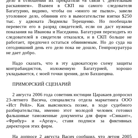
дело в отношении их прекратили «в связи с деятельным
раскаянием». Взамен в СКП на самого следователя
Багатурию, видимо, чтобы он «много не пылил», завели
уголовное дело, обвинив его в вымогательстве взятки $250
тыс. у адвоката Людмилы Терещенко. Но пообещали
перевести его в разряд свидетелей, если он даст нужные
показания на Иванова и Наседкина. Багатурия переходить из
следователей в свидетели отказался, и в СКП больше не
работает, предпочел остаться обвиняемым. Но до суда на
сегодняшний день его дело пока не дошло, Генпрокуратура
не дает добро.
Надо сказать, что в эту адвокатскую схему защиты
контрабандистов, изложенную Багатурией, хорошо
укладывается, с моей точки зрения, дело Бахшецяна.
ПРИМОРСКИЙ СЦЕНАРИЙ
2 августа 2006 года советник юстиции Царакаев допросил
23-летнего Васича, специалиста отдела маркетинга ООО
«Ист Рейл». Как выяснилось позже, в ходе судебного
разбирательства, именно этот молодой человек готовил
фальшивые таможенные документы для фирм «Сэнкант»,
«Фрибур» и «Аргау», ставя подписи за фиктивных
директоров этих фирм.
На допросе 2 августа Васич сообщил, что летом 2005