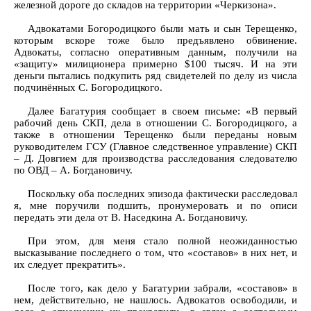
железной дороге до складов на территории «Черкизона».
Адвокатами Богородицкого были мать и сын Терещенко,
которым вскоре тоже было предъявлено обвинение.
Адвокаты, согласно оперативным данным, получили на
«защиту» милиционера примерно $100 тысяч. И на эти
деньги пытались подкупить ряд свидетелей по делу из числа
подчинённых С. Богородицкого.
Далее Багатурия сообщает в своем письме: «В первый
рабочий день СКП, дела в отношении С. Богородицкого, а
также в отношении Терещенко были переданы новым
руководителем ГСУ (Главное следственное управление) СКП
– Д. Довгием для производства расследования следователю
по ОВД – А. Богдановичу.
Поскольку оба последних эпизода фактически расследовал
я, мне поручили подшить, пронумеровать и по описи
передать эти дела от В. Наседкина А. Богдановичу.
При этом, для меня стало полной неожиданностью
высказывание последнего о том, что «составов» в них нет, и
их следует прекратить».
После того, как дело у Багатурии забрали, «составов» в
нем, действительно, не нашлось. Адвокатов освободили, и