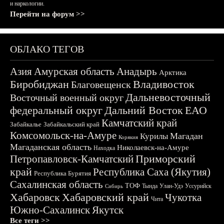
и наркологии.
Перейти на форум >>
ОБЛАКО ТЕГОВ
Азия
Амурская область
Анадырь
Арктика
Биробиджан
Владивосток
Благовещенск
Дальневосточный
Восточный военный округ
федеральный округ
Дальний Восток
ЕАО
Камчатский край
Забайкалье
Забайкальский край
Комсомольск-на-Амуре
Магадан
Курилы
Корякия
Магаданская область
Николаевск-на-Амуре
Находка
Приморский
Петропавловск-Камчатский
край
Республика Саха (Якутия)
Республика Бурятия
Сахалинская область
ТОФ
Тында
Улан-Удэ
Уссурийск
Сибирь
Хабаровск
Хабаровский край
Чукотка
Чита
Южно-Сахалинск
Якутск
Все теги >>