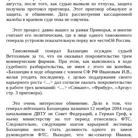
августа, после того, как судью вызвали из отпуска, защита
получила протокол приговора. Этот приговор обжалуют и
защита, и обвинение. Дата рассмотрения кассационной
жалобы в краевом суде пока не озвучена.
Этот процесс давно вышел за рамки Приморья, и многие
считают его политическим, где в лице одного таможенного
генерала устроили показательную порку все честнОй России.
Таможенный генерал Бахшецян осужден судьей
Ветохиным за то, что он оказывал покровительство трем
коммерческим фирмам. При этом, как выяснилось в ходе
судебного разбирательства, не имея с этого ни копейки.
«Бахшецян в ходе общения с членом СФ РФ Ивановым И.В.,
желая угодить последнему, с целью поддержания своего
карьерного роста <…> дал согласие оказать покровительство
в работе трех компаний: <…> «Сэнкант», «Фрибур», «Аргау»
стр. 3 приговора).
Это очень интересное обвинение. Дело в том, что
генерал-лейтенанта Бахшецяна назначил 12 ноября 2004 года
начальником ДВТУ не Совет Федераций, а Герман Греф, к
чьему министерству на тот период относилась ФТС.
Следовательно, следующим шагом карьерной лестницы
Бахшецяна могла стать должность одного из замов
руководителя ФТС. Выходит, что экс-сенатор Иванов,