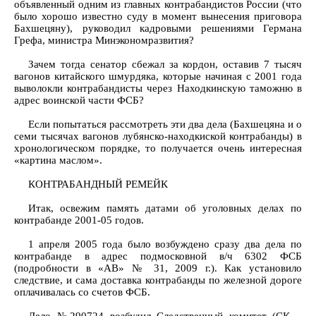
объявленный одним из главных контрабандистов России (что
было хорошо известно суду в момент вынесения приговора
Бахшецяну), руководил кадровыми решениями Германа
Грефа, министра Минэкономразвития?
Зачем тогда сенатор сбежал за кордон, оставив 7 тысяч
вагонов китайского шмурдяка, которые начиная с 2001 года
выволокли контрабандисты через Находкинскую таможню в
адрес воинской части ФСБ?
Если попытаться рассмотреть эти два дела (Бахшецяна и о
семи тысячах вагонов лубянско-находкиской контрабанды) в
хронологическом порядке, то получается очень интересная
«картина маслом».
КОНТРАБАНДНЫЙ РЕМЕЙК
Итак, освежим память датами об уголовных делах по
контрабанде 2001-05 годов.
1 апреля 2005 года было возбуждено сразу два дела по
контрабанде в адрес подмосковной в/ч 6302 ФСБ
(подробности в «АВ» № 31, 2009 г.). Как установило
следствие, и сама доставка контрабанды по железной дороге
оплачивалась со счетов ФСБ.