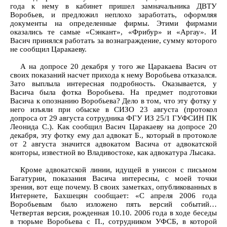
года к нему в кабинет пришел замначальника ДВТУ
Воробьев, и предложил неплохо заработать, оформляя
документы на определенные фирмы. Этими фирмами
оказались те самые «Сэнкант», «Фрибур» и «Аргау». И
Васич принялся работать за вознаграждение, сумму которого
не сообщил Царакаеву.
А на допросе 20 декабря у того же Царакаева Васич от
своих показаний насчет прихода к нему Воробьева отказался.
Зато выплыла интересная подробность. Оказывается, у
Васича была фотка Воробьева. На предмет подготовки
Васича к опознанию Воробьева? Дело в том, что эту фотку у
него изъяли при обыске в СИЗО 23 августа (протокол
допроса от 29 августа сотрудника ФГУ ИЗ 25/1 ГУФСИН ПК
Леонида С.). Как сообщил Васич Царакаеву на допросе 20
декабря, эту фотку ему дал адвокат Б., который в протоколе
от 2 августа значится адвокатом Васича от адвокатской
конторы, известной во Владивостоке, как адвокатура Лысака.
Кроме адвокатской линии, идущей в унисон с письмом
Багатурии, показания Васича интересны, с моей точки
зрения, вот еще почему. В своих заметках, опубликованных в
Интернете, Бахшецян сообщает: «С апреля 2006 года
Воробьевым было изложено пять версий событий…
Четвертая версия, рожденная 10.10. 2006 года в ходе беседы
в тюрьме Воробьева с П., сотрудником УФСБ, в которой