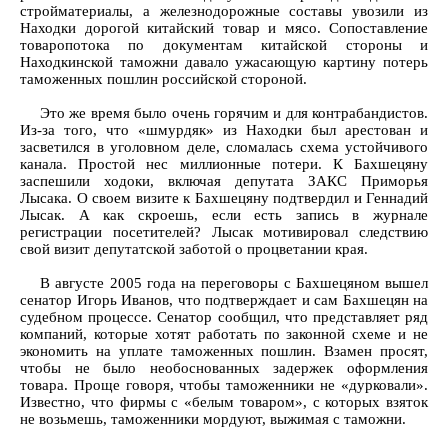
стройматериалы, а железнодорожные составы увозили из
Находки дорогой китайский товар и мясо. Сопоставление
товаропотока по документам китайской стороны и
Находкинской таможни давало ужасающую картину потерь
таможенных пошлин российской стороной.
Это же время было очень горячим и для контрабандистов.
Из-за того, что «шмурдяк» из Находки был арестован и
засветился в уголовном деле, сломалась схема устойчивого
канала. Простой нес миллионные потери. К Бахшецяну
заспешили ходоки, включая депутата ЗАКС Приморья
Лысака. О своем визите к Бахшецяну подтвердил и Геннадий
Лысак. А как скроешь, если есть запись в журнале
регистрации посетителей? Лысак мотивировал следствию
свой визит депутатской заботой о процветании края.
В августе 2005 года на переговоры с Бахшецяном вышел
сенатор Игорь Иванов, что подтверждает и сам Бахшецян на
судебном процессе. Сенатор сообщил, что представляет ряд
компаний, которые хотят работать по законной схеме и не
экономить на уплате таможенных пошлин. Взамен просят,
чтобы не было необоснованных задержек оформления
товара. Проще говоря, чтобы таможенники не «дурковали».
Известно, что фирмы с «белым товаром», с которых взяток
не возьмешь, таможенники мордуют, выжимая с таможни.