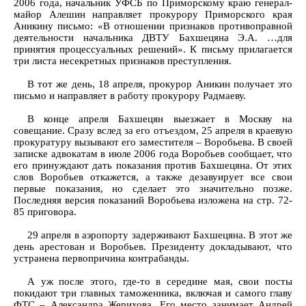
2006 года, начальник УФСБ по Приморскому краю генерал-
майор Алешин направляет прокурору Приморского края
Аникину письмо: «В отношении признаков противоправной
деятельности начальника ДВТУ Бахшецяна Э.А. …для
принятия процессуальных решений». К письму прилагается
три листа несекретных признаков преступления.
В тот же день, 18 апреля, прокурор Аникин получает это
письмо и направляет в работу прокурору Радмаеву.
В конце апреля Бахшецян выезжает в Москву на
совещание. Сразу вслед за его отъездом, 25 апреля в краевую
прокуратуру вызывают его заместителя – Воробьева. В своей
записке адвокатам в июле 2006 года Воробьев сообщает, что
его принуждают дать показания против Бахшецяна. От этих
слов Воробьев откажется, а также дезавуирует все свои
первые показания, но сделает это значительно позже.
Последняя версия показаний Воробьева изложена на стр. 72-
85 приговора.
29 апреля в аэропорту задерживают Бахшецяна. В этот же
день арестован и Воробьев. Президенту докладывают, что
устранена первопричина контрабанды.
А уж после этого, где-то в середине мая, свои посты
покидают три главных таможенника, включая и самого главу
ФТС – Александра Жерихова. Его место занимает Андрей