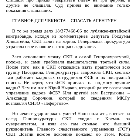
слышали про приказ «закрывать глаза» на три фирмы, а
другие не слышали. Суд принял во внимание только
показания слышавших.
ГЛАВНОЕ ДЛЯ ЧЕКИСТА – СПАСАТЬ АГЕНТУРУ
В то же время дело 18/377468-06 по лубянско-китайской
контрабанде, исходя из комментариев депутата Госдумы
Хинштейна, СКП валит на корню. Генеральная прокуратура
утратила свое влияние на это расследование.
Зато отношения между СКП и самой Генпрокуратурой,
похоже, и сами требовали вмешательства третьей силы.
После того, как в СКП отказались взять практически всю
группу Наседкина, Генпрокуратура запросила СКП, сколько
там работает кадровых сотрудников ФСБ и их послужный
список. Не верят, что ФСБ прислала на подмогу лучшие
кадры? Чем им плох Юрий Нырков, который ранее возглавлял
управление кадров ФСБ? Или другой зам Бастрыкина –
Александр Сорочкин, который по сведениям МК.Ру
возглавлял СИЗО «Лефортово».
Но чекист удар держать умеет! Надо полагать, в ответ на
наезд Генпрокуратуры СКП сходил в Кремль за
суверенитетом, и взял его там столько, что бывший
руководитель Главного следственного управления (ГСУ)
СКП Довгий вскоре искренне пожалел об этом. Когда