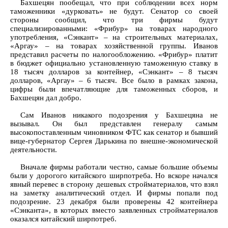
Бахшецян пообещал, что при соблюдении всех норм
таможенники «дурковать» не будут. Сенатор со своей
стороны сообщил, что три фирмы будут
специализированными: «Фрибур» на товарах народного
употребления, «Сэнкант» – на строительных материалах,
«Аргау» – на товарах хозяйственной группы. Иванов
представил расчеты по налогообложению. «Фрибур» платит
в бюджет официально установленную таможенную ставку в
18 тысяч долларов за контейнер, «Сэнкант» – 8 тысяч
долларов, «Аргау» – 6 тысяч. Все было в рамках закона,
цифры были впечатляющие для таможенных сборов, и
Бахшецян дал добро.
Сам Иванов никакого подозрения у Бахшецяна не
вызывал. Он был представлен генералу самым
высокопоставленным чиновником ФТС как сенатор и бывший
вице-губернатор Сергея Дарькина по внешне-экономической
деятельности.
Вначале фирмы работали честно, самые большие объемы
были у дорогого китайского ширпотреба. Но вскоре начался
явный перевес в сторону дешевых стройматериалов, что взял
на заметку аналитический отдел. И фирмы попали под
подозрение. 23 декабря были проверены 42 контейнера
«Сэнканта», в которых вместо заявленных стройматериалов
оказался китайский ширпотреб.