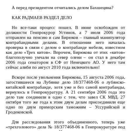
А перед президентом отчитались делом Бахшецяна?
КАК РАДМАЕВ РАЗДЕЛ ДЕЛО
Но все-таки процесс пошел. В июне освобожден от
должности Генпрокурор Устинов, а 7 июля 2006 года
отправлен на пенсию и сам Бирюков – главный манипулятор
контрабандными делами. В отношении него началась
проверка в связи с делом о контрабанде мебели, известном
как дело «Трех китов». Впрочем, Бирюкова от этих «китов»
благополучно умчали на север олени – он стал в декабре
2006 года сенатором в СФ от Ненецкого АО. У него там
сейчас алиби по август 2010 года включительно!
Вскоре после увольнения Бирюкова, 15 августа 2006 года,
загостившееся на Лубянке дело 18/377468-06 о лубянско-
китайской контрабанде, хотя уже и без самой контрабанды,
вернулось в Генпрокуратуру. А 21 сентября 2006 года это
дело там соединили в одно с тем, что завел СК МВД. 27
октября того же года к этим двум делам присоединили еще
одно по двум приморским таможням – Уссурийской и
Гродековской.
Для расследования этого объединенного, теперь уже
«трехголового» дела № 18/377468-06 в Генпрокуратуре под