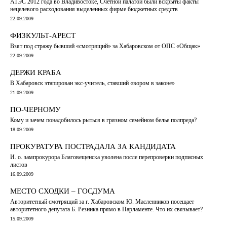
АТЭС 2012 года во Владивостоке, Счетной палатой были вскрыты факты
нецелевого расходования выделенных фирме бюджетных средств
22.09.2009
ФИЗКУЛЬТ-АРЕСТ
Взят под стражу бывший «смотрящий» за Хабаровском от ОПС «Общак»
22.09.2009
ДЕРЖИ КРАБА
В Хабаровск этапирован экс-учитель, ставший «вором в законе»
21.09.2009
ПО-ЧЕРНОМУ
Кому и зачем понадобилось рыться в грязном семейном белье полпреда?
18.09.2009
ПРОКУРАТУРА ПОСТРАДАЛА ЗА КАНДИДАТА
И. о. зампрокурора Благовещенска уволена после перепроверки подписных
листов
16.09.2009
МЕСТО СХОДКИ – ГОСДУМА
Авторитетный смотрящий за г. Хабаровском Ю. Масленников посещает
авторитетного депутата Б. Резника прямо в Парламенте. Что их связывает?
15.09.2009