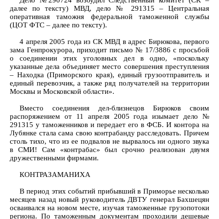
Дело №290724 возбудил Следственный комитет (СК –
далее по тексту) МВД, дело № 291315 – Центральная
оперативная таможня федеральной таможенной службы
(ЦОТ ФТС – далее по тексту).
4 апреля 2005 года из СК МВД в адрес Бирюкова, первого
зама Генпрокурора, приходит письмо № 17/3886 с просьбой
о соединении этих уголовных дел в одно, «поскольку
указанные дела объединяет место совершения преступления
– Находка (Приморского края), единый грузоотправитель и
единый перевозчик, а также ряд получателей на территории
Москвы и Московской области».
Вместо соединения дел-близнецов Бирюков своим
распоряжением от 11 апреля 2005 года изымает дело №
291315 у таможенников и передает его в ФСБ. И контора на
Лубянке стала сама свою контрабанду расследовать. Причем
столь тихо, что из ее подвалов не вырвалось ни одного звука
в СМИ! Сам «контрабас» был срочно реализован двумя
дружественными фирмами.
КОНТРАЗАМАНИХА
В период этих событий прибывший в Приморье несколько
месяцев назад новый руководитель ДВТУ генерал Бахшецян
осваивался на новом месте, изучая таможенные грузопотоки
региона. По таможенным документам проходили дешевые