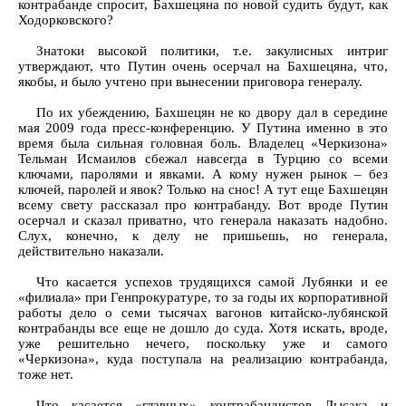
контрабанде спросит, Бахшецяна по новой судить будут, как
Ходорковского?
Знатоки высокой политики, т.е. закулисных интриг
утверждают, что Путин очень осерчал на Бахшецяна, что,
якобы, и было учтено при вынесении приговора генералу.
По их убеждению, Бахшецян не ко двору дал в середине
мая 2009 года пресс-конференцию. У Путина именно в это
время была сильная головная боль. Владелец «Черкизона»
Тельман Исмаилов сбежал навсегда в Турцию со всеми
ключами, паролями и явками. А кому нужен рынок – без
ключей, паролей и явок? Только на снос! А тут еще Бахшецян
всему свету рассказал про контрабанду. Вот вроде Путин
осерчал и сказал приватно, что генерала наказать надобно.
Слух, конечно, к делу не пришьешь, но генерала,
действительно наказали.
Что касается успехов трудящихся самой Лубянки и ее
«филиала» при Генпрокуратуре, то за годы их корпоративной
работы дело о семи тысячах вагонов китайско-лубянской
контрабанды все еще не дошло до суда. Хотя искать, вроде,
уже решительно нечего, поскольку уже и самого
«Черкизона», куда поступала на реализацию контрабанда,
тоже нет.
Что касается «главных» контрабандистов Лысака и