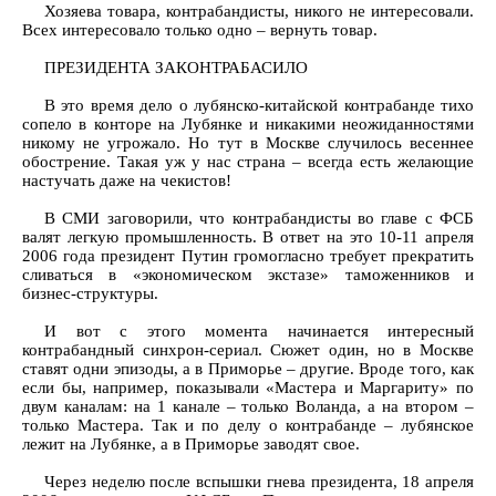
Хозяева товара, контрабандисты, никого не интересовали.
Всех интересовало только одно – вернуть товар.
ПРЕЗИДЕНТА ЗАКОНТРАБАСИЛО
В это время дело о лубянско-китайской контрабанде тихо
сопело в конторе на Лубянке и никакими неожиданностями
никому не угрожало. Но тут в Москве случилось весеннее
обострение. Такая уж у нас страна – всегда есть желающие
настучать даже на чекистов!
В СМИ заговорили, что контрабандисты во главе с ФСБ
валят легкую промышленность. В ответ на это 10-11 апреля
2006 года президент Путин громогласно требует прекратить
сливаться в «экономическом экстазе» таможенников и
бизнес-структуры.
И вот с этого момента начинается интересный
контрабандный синхрон-сериал. Сюжет один, но в Москве
ставят одни эпизоды, а в Приморье – другие. Вроде того, как
если бы, например, показывали «Мастера и Маргариту» по
двум каналам: на 1 канале – только Воланда, а на втором –
только Мастера. Так и по делу о контрабанде – лубянское
лежит на Лубянке, а в Приморье заводят свое.
Через неделю после вспышки гнева президента, 18 апреля