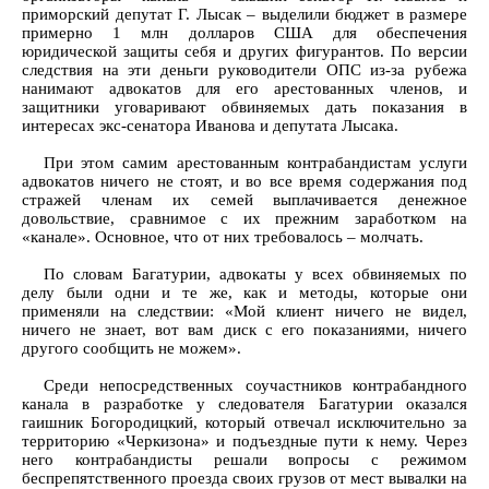
приморский депутат Г. Лысак – выделили бюджет в размере
примерно 1 млн долларов США для обеспечения
юридической защиты себя и других фигурантов. По версии
следствия на эти деньги руководители ОПС из-за рубежа
нанимают адвокатов для его арестованных членов, и
защитники уговаривают обвиняемых дать показания в
интересах экс-сенатора Иванова и депутата Лысака.
При этом самим арестованным контрабандистам услуги
адвокатов ничего не стоят, и во все время содержания под
стражей членам их семей выплачивается денежное
довольствие, сравнимое с их прежним заработком на
«канале». Основное, что от них требовалось – молчать.
По словам Багатурии, адвокаты у всех обвиняемых по
делу были одни и те же, как и методы, которые они
применяли на следствии: «Мой клиент ничего не видел,
ничего не знает, вот вам диск с его показаниями, ничего
другого сообщить не можем».
Среди непосредственных соучастников контрабандного
канала в разработке у следователя Багатурии оказался
гаишник Богородицкий, который отвечал исключительно за
территорию «Черкизона» и подъездные пути к нему. Через
него контрабандисты решали вопросы с режимом
беспрепятственного проезда своих грузов от мест вывалки на