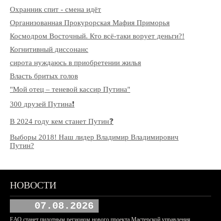
Охранник спит - смена идёт
Организованная Прокурорская Мафия Приморья
Космодром Восточный. Кто всё-таки ворует деньги?!
Когнитивный диссонанс
сирота нуждаюсь в приобретении жилья
Власть бритых голов
"Мой отец – теневой кассир Путина"
300 друзей Путина❗️
В 2024 году кем станет Путин❓
Выборы 2018! Наш лидер Владимир Владимирович
Путин?
НОВОСТИ
07.08.2026
ЕАО станет пилотным регионом нового проекта Мастерской управления