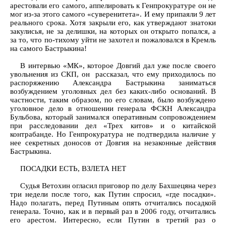
арестовали его самого, аппелировать к Генпрокуратуре он не
мог из-за этого самого «суверенитета». И ему припаяли 9 лет
реального срока. Хотя закрыли его, как утверждают знатоки
закулисья, не за делишки, на которых он открыто попался, а
за то, что по-тихому уйти не захотел и пожаловался в Кремль
на самого Бастрыкина!
В интервью «МК», которое Довгий дал уже после своего
увольнения из СКП, он рассказал, что ему приходилось по
распоряжению Александра Бастрыкина заниматься
возбуждением уголовных дел без каких-либо оснований. В
частности, таким образом, по его словам, было возбуждено
уголовное дело в отношении генерала ФСКН Александра
Бульбова, который занимался оперативным сопровождением
при расследовании дел «Трех китов» и о китайской
контрабанде. Но Генпрокуратура не подтвердила наличие у
нее секретных доносов от Довгия на незаконные действия
Бастрыкина.
ПОСАДКИ ЕСТЬ, ВЗЛЕТА НЕТ
Судья Ветохин огласил приговор по делу Бахшецяна через
три недели после того, как Путин спросил, «где посадки».
Надо полагать, перед Путиным опять отчитались посадкой
генерала. Точно, как и в первый раз в 2006 году, отчитались
его арестом. Интересно, если Путин в третий раз о