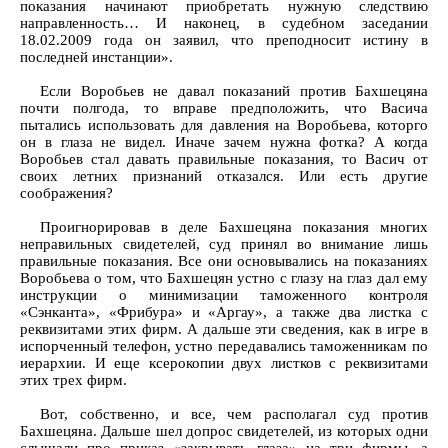
показания начинают приобретать нужную следствию
направленность… И наконец, в судебном заседании
18.02.2009 года он заявил, что преподносит истину в
последней инстанции».
Если Воробьев не давал показаний против Бахшецяна
почти полгода, то вправе предположить, что Васича
пытались использовать для давления на Воробьева, которго
он в глаза не видел. Иначе зачем нужна фотка? А когда
Воробьев стал давать правильные показания, то Васич от
своих летних признаний отказался. Или есть другие
соображения?
Проигнорировав в деле Бахшецяна показания многих
неправильных свидетелей, суд принял во внимание лишь
правильные показания. Все они основывались на показаниях
Воробьева о том, что Бахшецян устно с глазу на глаз дал ему
инструкции о минимизации таможенного контроля
«Сэнканта», «Фрибура» и «Аргау», а также два листка с
реквизитами этих фирм. А дальше эти сведения, как в игре в
испорченный телефон, устно передавались таможенникам по
иерархии. И еще ксерокопии двух листков с реквизитами
этих трех фирм.
Вот, собственно, и все, чем располагал суд против
Бахшецяна. Дальше шел допрос свидетелей, из которых одни