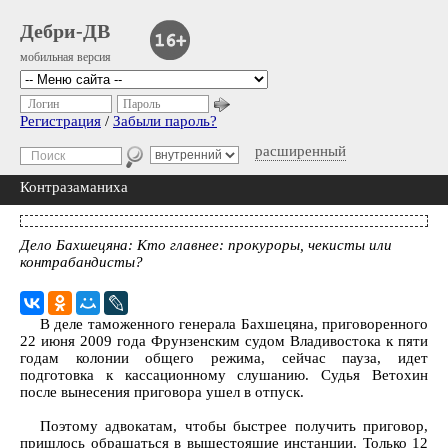
Дебри-ДВ
мобильная версия
Логин
Пароль
Регистрация
/
Забыли пароль?
расширенный
Контразаманиха
Дело Бахшецяна: Кто главнее: прокуроры, чекисты или
контрабандисты?
В деле таможенного генерала Бахшецяна, приговоренного
22 июня 2009 года Фрунзенским судом Владивостока к пяти
годам колонии общего режима, сейчас пауза, идет
подготовка к кассационному слушанию. Судья Ветохин
после вынесения приговора ушел в отпуск.
Поэтому адвокатам, чтобы быстрее получить приговор,
пришлось обращаться в вышестоящие инстанции. Только 12