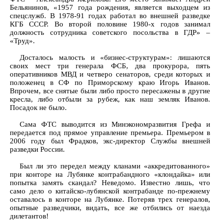
Бельянинов, «1957 года рождения, является выходцем из
спецслужб. В 1978-91 годах работал во внешней разведке
КГБ СССР. Во второй половине 1980-х годов занимал
должность сотрудника советского посольства в ГДР» –
«Труд».
Досталось малость и «бизнес-структурам»: лишаются
своих мест три генерала ФСБ, два прокурора, пять
оперативников МВД и четверо сенаторов, среди которых и
положенец в СФ по Приморскому краю Игорь Иванов.
Впрочем, все снятые были либо просто пересажены в другие
кресла, либо отбыли за рубеж, как наш земляк Иванов.
Посадок не было.
Сама ФТС выводится из Минэкономразвития Грефа и
передается под прямое управление премьера. Премьером в
2006 году был Фрадков, экс-директор Службы внешней
разведки России.
Был ли это передел между кланами «аккредитованного»
при конторе на Лубянке контрабандного «клондайка» или
попытка замять скандал? Неведомо. Известно лишь, что
само дело о китайско-лубянской контрабанде по-прежнему
оставалось в конторе на Лубянке. Потеряв трех генералов,
опытные разведчики, видать, все же отбились от наезда
дилетантов!