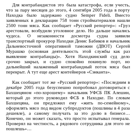
Для контрабандистов это была катастрофа, если учесть,
что за пару месяцев до этого, 4 сентября 2005 года в порту
Находка было задержано судно Semper Fideli. Вместо
заявленных в декларации 758 тонн стройматериалов нашли
2500 тонн мяса. Как сообщает «Русский репортер»: «Груз
арестовали, возбудили уголовное дело. Но дальше начались
чудеса. О незаконности досмотра судна заявили
транспортный прокурор Находки Денис Бабиков и начальник
Дальневосточной оперативной таможни (ДВОТ) Сергей
Мурашко (основная деятельность этой службы как раз
выявление контрабанды)». Хотя Находкинский суд дело
срочно закрыл, и судно спокойно покинуло порт, но
дальнейший налаженный контрабандный поток мяса был
перекрыт. А тут еще арест контейнеров «Сэнканта».
Как сообщает тот же «Русский репортер»: «Последним в
декабре 2005 года безуспешно попробовал договориться с
Бахшецяном «по-хорошему» начальник УФСБ ПК Алешин,
который до этого руководил ФСБ в Находке. По словам
Бахшецяна, он предложил ему «жить по-семейному»,
оформлять мясо под видом субпродуктов (пошлины в 4 раза
дешевле), а самому получать за это долю в бизнесе…
Конечно, он может сказать, что просто испытывал генерала.
Проверял на честность, а рядового сотрудника для этого не
пошлешь»…