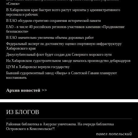
«Сенеж»
В Хабаровском крае быстрее всего растут зарплаты у административного
персонала и рабочих
В ЕАО обсудили стратегию сохранения исторической памяти
ЕАО - в числе 40 российских регионов-участников кампании «Продвижение
безопасности»
В ЕАО значительно увеличены объемы дорожных работ
Федеральный эксперт по достоинству оценил спортивную инфраструктуру
Хабаровского края
Дноуглубительный флот будет создан для Северного морского пути
На Хабаровском судостроительном заводе началось производство дебаркадеров
ЦУМ в Хабаровске вернули государству
Бывший судоремонтный завод «Якорь» в Советской Гавани планируют
восстановить
Архив новостей >>
ИЗ БЛОГОВ
Районная библиотека в Амурске уничтожена. На очереди библиотека
Островского в Комсомольске?!
павел попельский