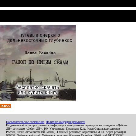
Пользовательское соглашение
,
Политика конфиденциальности
На данном сайте распространяется информация электронного периодического издания «Дебри-
ДВ» со знаком «Дебри-ДВ». 16+ Учредитель: Пронякин К.А. (член Союза журналистов
России, член Союза писателей России). Главный редактор: Харитонова И.Ю. Адрес редакции:
680032, Хабаровский край, Хабаровск, проспект 60-летия Октября, 88-46, т./ф.84212296081.