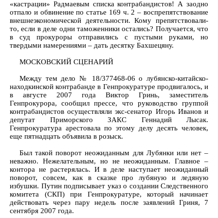
«кастрации» Радмаевым списка контрабандистов! А заодно
отпало и обвинение по статье 169 ч. 2 – воспрепятствование
внешнеэкономической деятельности. Кому препятствовали-
то, если в деле одни таможенники остались? Получается, что
в суд прокуроры отправились с пустыми руками, но
твердыми намерениями – дать десятку Бахшецяну.
МОСКОВСКИЙ СЦЕНАРИЙ
Между тем дело № 18/377468-06 о лубянско-китайско-
находкинской контрабанде в Генпрокуратуре продвигалось, и
в августе 2007 года Виктор Гринь, заместитель
Генпрокурора, сообщил прессе, что руководство группой
контрабандистов осуществляли экс-сенатор Игорь Иванов и
депутат Приморского ЗАКС Геннадий Лысак.
Генпрокуратура арестовала по этому делу десять человек,
еще пятнадцать объявила в розыск.
Был такой поворот неожиданным для Лубянки или нет –
неважно. Нежелательным, но не неожиданным. Главное –
контора не растерялась. И в деле наступает неожиданный
поворот, совсем, как в сказке про лубяную и ледяную
избушки. Путин подписывает указ о создании Следственного
комитета (СКП) при Генпрокуратуре, который начинает
действовать через пару недель после заявлений Гриня, 7
сентября 2007 года.