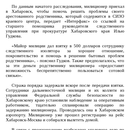
По данным начатого расследования, милиционер приехал
в Хабаровск, чтобы помочь решить проблемы своего
арестованного родственника, который содержится в СИЗО
краевого центра, передает «Интерфакс» со ссылкой на
старшего помощника руководителя следственного
управления при прокуратуре Хабаровского края Илью
Гудкова.
«Майор милиции дал взятку в 500 долларов сотруднику
следственного изолятора за хорошее отношение,
покровительство и помощь в решении бытовых проблем
родственника», - пояснил Гудков. Также предполагалось, что
за эти деньги родственнику милиционера «предоставят
возможность беспрепятственно пользоваться сотовой
связью».
Стража порядка задержали вскоре после передачи взятки.
Сотрудники дальневосточной милиции и их коллеги из
управления Федеральной службы безопасности по
Хабаровскому краю установили наблюдение за оперативным
работником, тщательно спланировали операцию по
задержанию милиционера. Проводилась она в Хабаровском
аэропорту. Милиционер уже прошел регистрацию на рейс
Хабаровск-Москва и собирался вылететь домой.
В связи с произошедшим возбуждено уголовное дело по