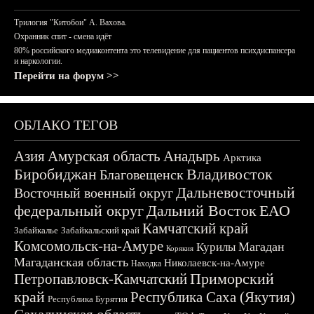
Трилогия "Китобои" А. Вахова.
Охранник спит - смена идёт
80% российского медиаконтента это телевидение для пациентов психдиспансера
и наркологии.
Перейти на форум >>
ОБЛАКО ТЕГОВ
Азия
Амурская область
Анадырь
Арктика
Биробиджан
Владивосток
Благовещенск
Дальневосточный
Восточный военный округ
федеральный округ
Дальний Восток
ЕАО
Камчатский край
Забайкалье
Забайкальский край
Комсомольск-на-Амуре
Магадан
Курилы
Корякия
Магаданская область
Николаевск-на-Амуре
Находка
Приморский
Петропавловск-Камчатский
край
Республика Саха (Якутия)
Республика Бурятия