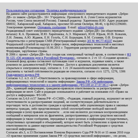
Пользовательское соглашение
,
Политика конфиденциальности
На данном сайте распространяется информация электронного периодического издания «Дебри-
ДВ» со знаком «Дебри-ДВ». 16+ Учредитель: Пронякин К.А. (член Союза журналистов
России, член Союза писателей России). Главный редактор: Харитонова И.Ю. Адрес редакции:
680032, Хабаровский край, Хабаровск, проспект 60-летия Октября, 88-46, т./ф.84212296081.
Электронная приемная:
Отправить сообщение
. E-mail:
editor@debri-dv.com
Редакционный совет электронного периодического издания «Дебри-ДВ» (на общественных
началах): К.А. Пронякин, И.Ю. Харитонова, А.Э. Мирмович, Ю.Н. Юрьев, Ю.В. Ковалев,
Л.Н. Левина, А.Ю. Жданов, Е.Н. Голубь, С.Н. Бурындин, Б.М. Сухинин, О.В. Егорова
Свидетельство о регистрации СМИ (Регистрационный номер)
ЭЛ № ФС77-45537
выдано
Федеральной службой по надзору в сфере связи, информационных технологий и массовых
коммуникаций (Роскомнадзор) 16.06.2011 г. Территория распространения: Российская
Федерация, зарубежные страны.
В 2006 г. проект «Дебри-ДВ» был создан как электронный частный архив, в соответствии с
ФЗ
№ 125 «Об архивном деле в Российской Федерации»
, согласно п. 2 ст. 13 «Создание архивов».
Основной фонд архива составляют публикации газет и журналов, изданные книги, а также
рукописи по дальневосточной (РФ) тематике. Доступ к архивным документам является
открытым в электронном виде, согласно п. 1 ст. 24 вышеобозначенного закона. Архивные
документы к частной собственности редакции не относятся, согласно ст.ст. 1275, 1276, 1306
Гражданского кодекса РФ
.
Согласно ч.2. п.3. ст.17 «Ответственность за правонарушения в сфере информации,
информационных технологий и защиты информации»
Закона РФ «Об информации,
информационных технологиях и о защите информации» (ФЗ-149 от 27.07.06 г.)
архив «Дебри-
ДВ», хранящий информацию, гражданско-правовую ответственность за распространение
информации не несет. Сайт и редакция основываются и работают на основании ст.8 «Право на
доступ к информации» ФЗ-149.
Согласно пп.3,4,6 ст.57 Закона РФ «О СМИ», «Редакция, главный редактор, журналист не несут
ответственности за распространение сведений, не соответствующих действительности и
порочащих честь и достоинство граждан и организаций, либо ущемляющих права и законные
интересы граждан, либо представляющих собой злоупотребление свободой массовой
информации и (или) правами журналиста: ...если они являются дословным воспроизведением
сообщений и материалов или их фрагментов, распространенных другим средством массовой
информации (а также сообщения, переданные в пресс-релизах и информация государственных,
общественных организаций и объединений), которое может быть установлено и привлечено к
ответственности за данное нарушение законодательства Российской Федерации о средствах
массовой информации».
Согласно абз.3, п.13 Постановления Пленума Верховного Суда РФ №16 от 15 июня 2010 года
«О практике применения судами Закона РФ «О средствах массовой информации», «по делам,