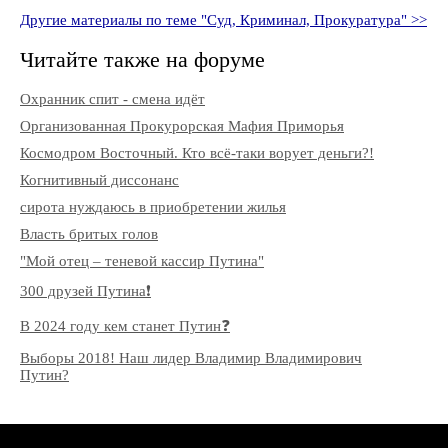
Другие материалы по теме "Суд, Криминал, Прокуратура" >>
Читайте также на форуме
Охранник спит - смена идёт
Организованная Прокурорская Мафия Приморья
Космодром Восточный. Кто всё-таки ворует деньги?!
Когнитивный диссонанс
сирота нуждаюсь в приобретении жилья
Власть бритых голов
"Мой отец – теневой кассир Путина"
300 друзей Путина❗️
В 2024 году кем станет Путин❓
Выборы 2018! Наш лидер Владимир Владимирович
Путин?