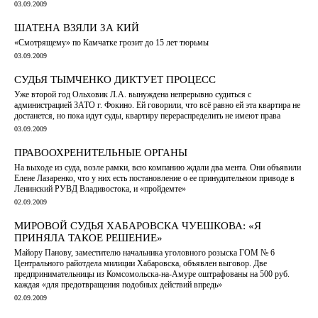
03.09.2009
ШАТЕНА ВЗЯЛИ ЗА КИЙ
«Смотрящему» по Камчатке грозит до 15 лет тюрьмы
03.09.2009
СУДЬЯ ТЫМЧЕНКО ДИКТУЕТ ПРОЦЕСС
Уже второй год Ольховик Л.А. вынуждена непрерывно судиться с
администрацией ЗАТО г. Фокино. Ей говорили, что всё равно ей эта квартира не
достанется, но пока идут суды, квартиру перераспределить не имеют права
03.09.2009
ПРАВООХРЕНИТЕЛЬНЫЕ ОРГАНЫ
На выходе из суда, возле рамки, всю компанию ждали два мента. Они объявили
Елене Лазаренко, что у них есть постановление о ее принудительном приводе в
Ленинский РУВД Владивостока, и «пройдемте»
02.09.2009
МИРОВОЙ СУДЬЯ ХАБАРОВСКА ЧУЕШКОВА: «Я
ПРИНЯЛА ТАКОЕ РЕШЕНИЕ»
Майору Панову, заместителю начальника уголовного розыска ГОМ № 6
Центрального райотдела милиции Хабаровска, объявлен выговор. Две
предпринимательницы из Комсомольска-на-Амуре оштрафованы на 500 руб.
каждая «для предотвращения подобных действий впредь»
02.09.2009