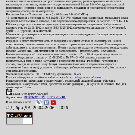
вытекающим из содержания распространенной информации, распространитель не является
надлежащим ответчиком, поскольку исходя из положений Закона РФ «О средствах массовой
информации» не вправе вмешиваться в деятельность редакции, в ходе которой определяется
содержание сообщений и материалов».
Воспользуйтесь «Правом на ответ» (ст.46 Закона РФ «О СМИ»).
«В соответствии с положением ч.3 ст.196 ГПК РФ, обязанность компенсации морального вреда
подлежит возложению на авторов, а по опубликованию опровержения, в порядке ч.2 ст.152 ГК
РФ - на учредителя и главного редактор», - из апелляционного определения Хабаровского
краевого суда от 22.08.2012 г. (дело №33-5325/2012) председательствующего И.И.Куликовой,
судей С.И.Дорожко, Н.В.Пестовой.
Мнения авторов материалов не всегда совпадают с позицией редакции. Редакция не вступает в
переписку с авторами.
Редакция не несет ответственность за содержание внешних ссылок и комментариев. За них
ответственны, соответственно, исключительно их правообладатели и авторы. Комментарии на
сайте приравнены к выражению мнения. Блоги и форум не входят в электронное периодическое
издание «Дебри-ДВ», ответственность за достоверность и наполняемость несут авторы.
Политические опросы/голосования проводятся согласно ч.2. ст.46 «Опросы общественного
мнения» Федерального закона от 12.06.2002 г. № 67-ФЗ «Об основных гарантиях
избирательных прав и права на участие в референдуме граждан Российской Федерации»;
считать, там где не указано: лицо (лица), заказавшее (заказавших) проведение опроса и
оплатившее (оплативших) указанную публикацию (обнародование) - едино - сайт, без оплаты -
безвозмездно/бесплатно.
Часовой пояс сервера UTC+11 (AEST), фактически +8 мск.
Если вы обнаружили ошибки на сайте, пожалуйста,
сообщите нам об этом
.
Распространение информации о политической, социальной, духовной жизни общества,
публикации на актуальные темы, просветительские функции. Для мужчин и женщин. 16+ для
детей старше 16 лет.
СМИ не получает субсидий.
Адреса сайта:
DEBRI-DV.COM
,
DEBRI-DV.RU
.
В социальных сетях:
© Дебри-ДВ, 20.04.2006 - 2026