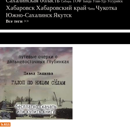
Сахалинская область
ТОФ
Тында
Улан-Удэ
Уссурийск
Сибирь
Хабаровск
Хабаровский край
Чукотка
Чита
Южно-Сахалинск
Якутск
Все теги >>