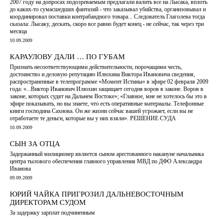
2007 году на допросах подозреваемым предлагали валить все на Лысака, вплоть
до каких-то сумасшедших фантазий - что заказывал убийства, организовывал и
координировал поставки контрабандного товара... Следователь Глаголева тогда
сказала: Лысаку, дескать, скоро все равно будет конец - не сейчас, так через три
месяца
10.09.2009
КАРАУЛОВУ ДАЛИ … ПО ГУБАМ
Признать несоответствующими действительности, порочащими честь,
достоинство и деловую репутацию Илюхина Виктора Ивановича сведения,
распространенные в телепрограмме «Момент Истины» в эфире 02 февраля 2009
года: «...Виктор Иванович Илюхин защищает сегодня воров в законе. Воров в
законе, которых судят на Дальнем Востоке»; «Главное, мне не хотелось бы это в
эфире показывать, но вы знаете, что есть оперативные материалы. Телефонные
книги господина Сахнова. Он же жизни сейчас вашей угрожает, если вы не
отработаете те деньги, которые вы у них взяли». РЕШЕНИЕ СУДА
10.09.2009
СЫН ЗА ОТЦА
Задержанный милиционер является сыном арестованного накануне начальника
центра тылового обеспечения главного управления МВД по ДФО Александра
Иванова
09.09.2009
ЮРИЙ ЧАЙКА ПРИГРОЗИЛ ДАЛЬНЕВОСТОЧНЫМ
ДИРЕКТОРАМ СУДОМ
За задержку зарплат подчиненным