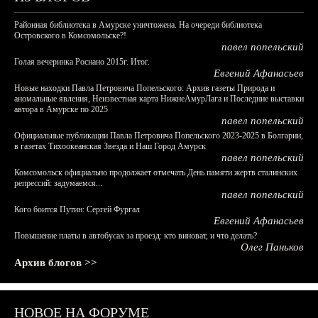
Районная библиотека в Амурске уничтожена. На очереди библиотека
Островского в Комсомольске?!
павел попельский
Голая вечеринка Роснано 2015г. Итог.
Евгений Афанасьев
Новые находки Павла Петровича Попельского: Архив газеты Природа и
аномальные явления, Неизвестная карта НижнеАмурЛага и Последние выставки
автора в Амурске по 2025
павел попельский
Официальные публикации Павла Петровича Попельского 2023-2025 в Болгарии,
в газетах Тихоокеанская Звезда и Наш Город Амурск
павел попельский
Комсомольск официально продолжает отмечать День памяти жертв сталинских
репрессий: задумаемся...
павел попельский
Кого боится Путин: Сергей Фургал
Евгений Афанасьев
Повышение платы в автобусах за проезд: кто виноват, и что делать?
Олег Паньков
Архив блогов >>
НОВОЕ НА ФОРУМЕ