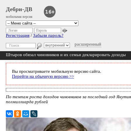
Дебри-ДВ
мобильная версия
Логин
Пароль
Регистрация
/
Забыли пароль?
расширенный
Штыров обязал чиновников и их семьи декларировать доходы
Вы просматриваете мобильную версию сайта.
Перейти на обычную версию >>
По темпам роста доходов чиновников за последний год Якутия
полмиллиарда рублей