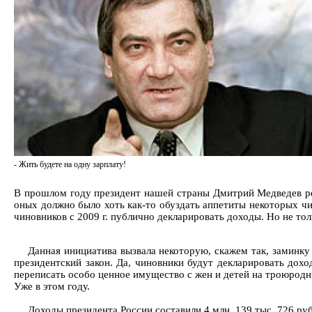
- Жить будете на одну зарплату!
В прошлом году президент нашей страны Дмитрий Медведев реш
оных должно было хоть как-то обуздать аппетиты некоторых ч
чиновников с 2009 г. публично декларировать доходы. Но не тол
Данная инициатива вызвала некоторую, скажем так, заминку
президентский закон. Да, чиновники будут декларировать дохо
переписать особо ценное имущество с жен и детей на троюродн
Уже в этом году.
Доходы президента России составили 4 млн. 139 тыс. 726 ру