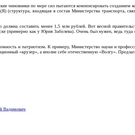
ские чиновники по мере сил пытаются компенсировать созданием 
Я) (структура, входящая в состав Министерства транспорта, свя
 должна составить менее 1,5 млн рублей. Вот весной правительст
вске (примерно как у Юрия Заболева). Очень был нужен, ведь туда
омность и патриотизм. К примеру, Министерство науки и професси
иционный «крузер», а вполне себе отечественную «Волгу». Предлаг
й Вадимович