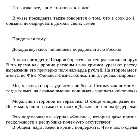
По логике все, кроме низовых клерков.
В указе президента также говорится о том, что в срок до 
обязаны декларировать доходы своих семей.
---------
Продолжая тему
Доходы якутских чиновников порадовали всю Россию
А пока президент Штыров борется с потенциальными коррупц
В то время как прочие регионы из-за кризиса урезают расх
выражении это примерно полмиллиарда рублей. На втором мест
агентство ФБК (Финансы-Бизнес-Консалтинг), проанализировав
Мы, честно, говоря, удивлены не были. Потому как помним,
тогда только, на сколько именно поднимать зарплаты чиновни
Моральной стороной не терзались. В конце концов, разве н
Возможно, одни из самых низких в Дальневосточном федеральн
Это подтверждал и журнал «Финанс», который даже признал
госдолжности в республике почему-то отсутствуют.
В общем, надо людей в кризис поддержать. Что и было сдела
---------