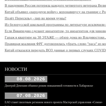
В пандемию Россия потеряла каждого четвертого ветерана Вели
Китай объявил «народную войну» коронавирусу на границе с Ро
Полёт Пересильд - пир во время чумы?
Из белорусской школьной программы по литературе исключили 
Если Википедию сделают иноагентом, то иноагентом для чиновни
Гараж в квартире на 38 ЭТАЖЕ — обзор дома во Владивостоке..
Правящая коалиция ФРГ договорилась убрать слово "раса" из к
Китай отказался передать ВОЗ данные о первых случаях COVID
НОВОСТИ
08.08.2026
Дмитрий Демешин объявил режим повышенной готовности в Хабаровске
07.08.2026
ЕАО станет пилотным регионом нового проекта Мастерской управления «Сенеж»