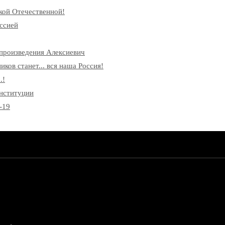
кой Отечественной!
ссией
произведения Алексиевич
ков станет... вся наша Россия!
.!
онституции
-19