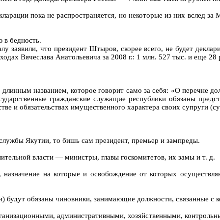
кларации пока не распространяется, но некоторые из них вслед з
 в бедность.
лу заявили, что президент Штыров, скорее всего, не будет деклар
дах Вячеслава Анатольевича за 2008 г.: 1 млн. 527 тыс. и еще 28 
 с длинным названием, которое говорит само за себя: «О перечне 
сударственные гражданские служащие республики обязаны предста
тве и обязательствах имущественного характера своих супруги (с
службы Якутии, то бишь сам президент, премьер и зампреды.
ительной власти — министры, главы госкомитетов, их замы и т. д.
, назначение на которые и освобождение от которых осуществляю
ьи) будут обязаны чиновники, занимающие должности, связанные с
рганизационными, административными, хозяйственными, контроль