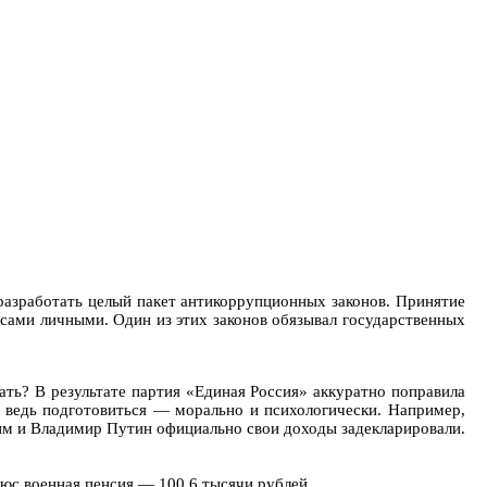
разработать целый пакет антикоррупционных законов. Принятие
сами личными. Один из этих законов обязывал государственных
ать? В результате партия «Единая Россия» аккуратно поправила
до ведь подготовиться — морально и психологически. Например,
ним и Владимир Путин официально свои доходы задекларировали.
люс военная пенсия — 100,6 тысячи рублей.