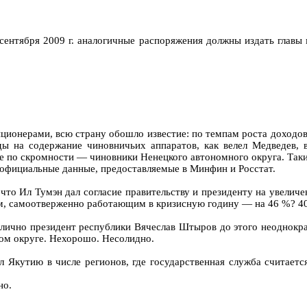
1 сентября 2009 г. аналогичные распоряжения должны издать глав
ионерами, всю страну обошло известие: по темпам роста доходов 
оды на содержание чиновничьих аппаратов, как велел Медведев
е по скромности — чиновники Ненецкого автономного округа. Таки
 официальные данные, предоставляемые в Минфин и Росстат.
 что Ил Тумэн дал согласие правительству и президенту на увели
кам, самоотверженно работающим в кризисную годину — на 46 %? 4
е лично президент республики Вячеслав Штыров до этого неоднокра
ом округе. Нехорошо. Несолидно.
 Якутию в числе регионов, где государственная служба считаетс
но.