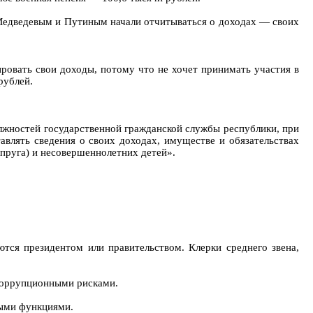
а Медведевым и Путиным начали отчитываться о доходах — своих
ировать свои доходы, потому что не хочет принимать участия в
рублей.
должностей государственной гражданской службы республики, при
влять сведения о своих доходах, имуществе и обязательствах
упруга) и несовершеннолетних детей».
тся президентом или правительством. Клерки среднего звена,
 коррупционными рисками.
ными функциями.