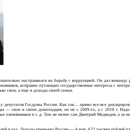
ительно настраивался на борьбу с коррупцией. Он дал команду 
иновников, исправно путающих государственные интересы с интере
ько свои, а еще и доходы своей семьи.
 у депутатов Госдумы России. Как так… прямо все-все деклариров
ды — свои и своих домочадцев, но не с 2009-го, а с 2010 г. На
ых племянников и т. д. Тем не менее сам Дмитрий Медведев, а за 
блей в год. Доходы премьера России — 4 млн. 622 тысячи рублей п