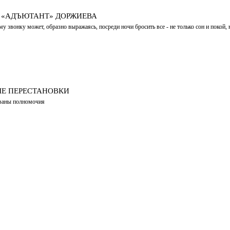
 «АДЪЮТАНТ» ДОРЖИЕВА
у звонку может, образно выражаясь, посреди ночи бросить все - не только сон и покой, 
Е ПЕРЕСТАНОВКИ
сованы полномочия