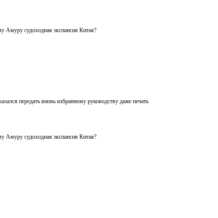
му Амуру судоходная экспансия Китая?
казался передать вновь избранному руководству даже печать
му Амуру судоходная экспансия Китая?