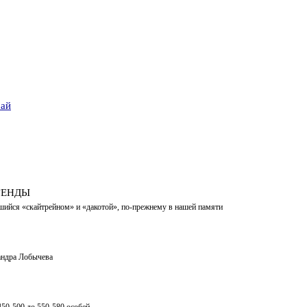
рай
ГЕНДЫ
шийся «скайтрейном» и «дакотой», по-прежнему в нашей памяти
андра Лобычева
450-500 до 550-580 особей