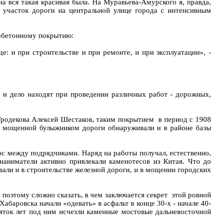
а вся такая красивая была. На Муравьева-Амурского я, правда,
й участок дороги на центральной улице города с интенсивным
тобетонному покрытию:
е: и при строительстве и при ремонте, и при эксплуатации», -
о и дело находят при проведении различных работ - дорожных,
Гродекова Алексей Шестаков, таким покрытием в период с 1908
 мощенной булыжником дороги обнаруживали и в районе базы
урс между подрядчиками. Наряд на работы получал, естественно,
наниматели активно привлекали каменотесов из Китая. Что до
вали и в строительстве железной дороги, и в мощении городских
- поэтому сложно сказать, в чем заключается секрет этой ровной
абаровска начали «одевать» в асфальт в конце 30-х - начале 40-
есяток лет под ним исчезли каменные мостовые дальневосточной