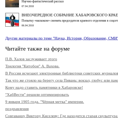
Научно-фантастический рассказ
07.04.2018
ВНЕОЧЕРЕДНОЕ СОБРАНИЕ ХАБАРОВСКОГО КРА
Попытку «наскоком» сменить председателя краевого отделения в соцсет
06.04.2018
Другие материалы по теме "Наука, История, Образование, СМИ
Читайте также на форуме
П.В. Халов заслуживает этого
Трилогия "Китобои" А. Вахова.
В России исчезают электронные библиотеки советских журнало
Так что же стояло на берегу села Пивань: вокзал, глобус или па
Кому надо ставить памятники в Хабаровске!
"ХабВести" решили оптимизировать
9 января 1905 года. "Чёрная метка" империи.
поздравления
Совгаванцу Виктору Киселеву: Где находится старая скульптура