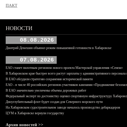
ПАКТ
НОВОСТИ
08.08.2026
Дмитрий Демешин объявил режим повышенной готовности в Хабаровске
07.08.2026
ЕАО станет пилотным регионом нового проекта Мастерской управления «Сенеж»
В Хабаровском крае быстрее всего растут зарплаты у административного персонала 
В ЕАО обсудили стратегию сохранения исторической памяти
ЕАО - в числе 40 российских регионов-участников кампании «Продвижение безопас
В ЕАО значительно увеличены объемы дорожных работ
Федеральный эксперт по достоинству оценил спортивную инфраструктуру Хабаровс
Дноуглубительный флот будет создан для Северного морского пути
На Хабаровском судостроительном заводе началось производство дебаркадеров
ЦУМ в Хабаровске вернули государству
Архив новостей >>