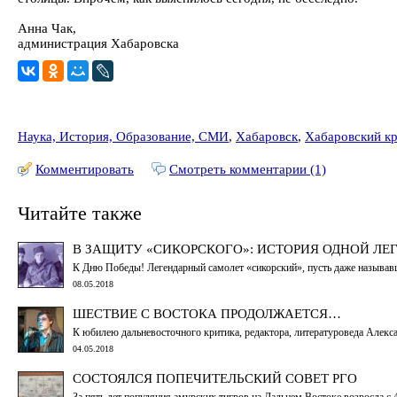
Анна Чак,
администрация Хабаровска
Наука, История, Образование, СМИ
,
Хабаровск
,
Хабаровский к
Комментировать
Смотреть комментарии (1)
Читайте также
В ЗАЩИТУ «СИКОРСКОГО»: ИСТОРИЯ ОДНОЙ ЛЕ
К Дню Победы! Легендарный самолет «сикорский», пусть даже называв
08.05.2018
ШЕСТВИЕ С ВОСТОКА ПРОДОЛЖАЕТСЯ…
К юбилею дальневосточного критика, редактора, литературоведа Алекс
04.05.2018
СОСТОЯЛСЯ ПОПЕЧИТЕЛЬСКИЙ СОВЕТ РГО
За пять лет популяция амурских тигров на Дальнем Востоке возросла с 