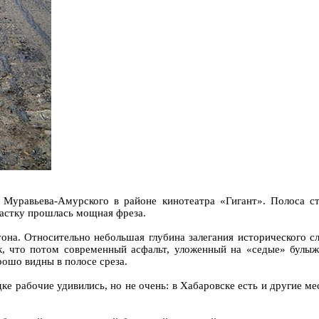
 Муравьева-Амурского в районе кинотеатра «Гигант». Полоса с
частку прошлась мощная фреза.
она. Относительно небольшая глубина залегания исторического с
к, что потом современный асфальт, уложенный на «седые» булыж
рошо видны в полосе среза.
 рабочие удивились, но не очень: в Хабаровске есть и другие мес