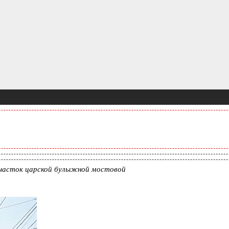
 участок царской булыжной мостовой