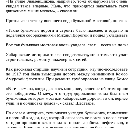
«На улице Знаменщикова, например, тоже обнаруживали очень б
увидел такое впервые. Жаль, что приходится закатывать так
движением мы не можем», - сказал он.
Признавая эстетику внешнего вида булыжной мостовой, опытны
«Такие булыжные дороги и строить было тяжелее, и езда по ни
поделился соображениями Михаил Дорогой и пошел укладывать 
Вот так булыжная мостовая вновь увидела свет… всего на полча
Хабаровские историки также свидетельствуют о том, что учас
строительных, ремонту инженерных сетей.
Как рассказал старший научный сотрудник научно-исследовате
по 1917 год была вымощена дорога между нынешними Комсом
Амурской флотилии. При ремонте трубопровода на улице Комсом
«В те времена, когда делалось мощение, решение об этом прини
его победитель. Отмечу, что труд дорожников тогда был низ
булыжника, которым мостили хабаровские дороги, то он, вернее
улиц, и в облицовке домов», - сказал Шестаков.
По словам историка, технология укладки булыжника, применявшая
и прочной кладки, над которой оказалось не властно целое стол
х годов прошлого века: когда в городе заработал нефтезавод,
столицы. Впрочем, как выяснилось сегодня, не бесследно.