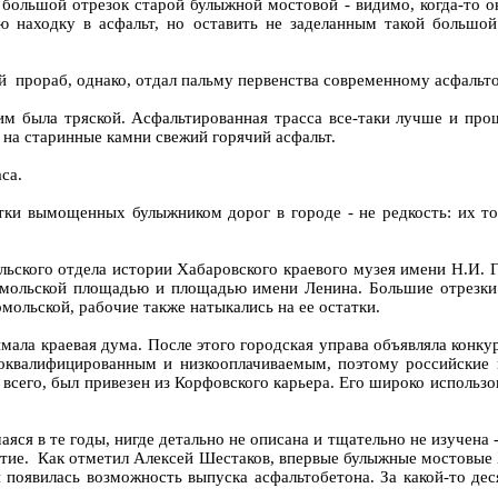
ольшой отрезок старой булыжной мостовой - видимо, когда-то он
ую находку в асфальт, но оставить не заделанным такой большо
й прораб, однако, отдал пальму первенства современному асфаль
м была тряской. Асфальтированная трасса все-таки лучше и прощ
на старинные камни свежий горячий асфальт.
са.
тки вымощенных булыжником дорог в городе - не редкость: их т
льского отдела истории Хабаровского краевого музея имени Н.И. 
ольской площадью и площадью имени Ленина. Большие отрезки
ольской, рабочие также натыкались на ее остатки.
мала краевая дума. После этого городская управа объявляла конк
коквалифицированным и низкооплачиваемым, поэтому российские 
 всего, был привезен из Корфовского карьера. Его широко использо
ся в те годы, нигде детально не описана и тщательно не изучена 
етие. Как отметил Алексей Шестаков, впервые булыжные мостовые Х
 и появилась возможность выпуска асфальтобетона. За какой-то д