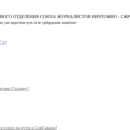
ЕВОГО ОТДЕЛЕНИЯ СОЮЗА ЖУРНАЛИСТОВ НИЧТОЖНО - СЖР
ях уже окрестили чуть ли не «рейдерским захватом»
" >>
в
мятник Сталину?
 в горах на пути к СовГавани?