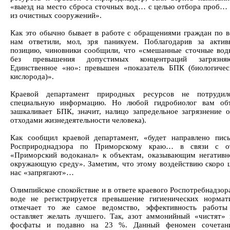
«выезд на место сброса сточных вод… с целью отбора проб… 
из очистных сооружений».
Как это обычно бывает в работе с обращениями граждан по в
нам ответили, мол, зря паникуем. Поблагодарив за акти
позицию, чиновники сообщили, что «смешанные сточные во
без превышения допустимых концентраций загрязня
Единственное «но»: превышен «показатель БПК (биологичес
кислорода)».
Краевой департамент природных ресурсов не потрудил
специальную информацию. Но любой гидробиолог вам объ
зашкаливает БПК, значит, налицо запредельное загрязнение о
отходами жизнедеятельности человека).
Как сообщил краевой департамент, «будет направлено пис
Росприроднадзора по Приморскому краю… в связи с о
«Приморский водоканал» к объектам, оказывающим негативно
окружающую среду». Заметим, что этому воздействию скоро ш
нас «запрягают»…
Олимпийское спокойствие и в ответе краевого Роспотребнадзо
воде не регистрируется превышение гигиенических нормат
отмечает то же самое ведомство, эффективность работы
оставляет желать лучшего. Так, азот аммонийный «чистят» 
фосфаты и подавно на 23 %. Данный феномен сочетани