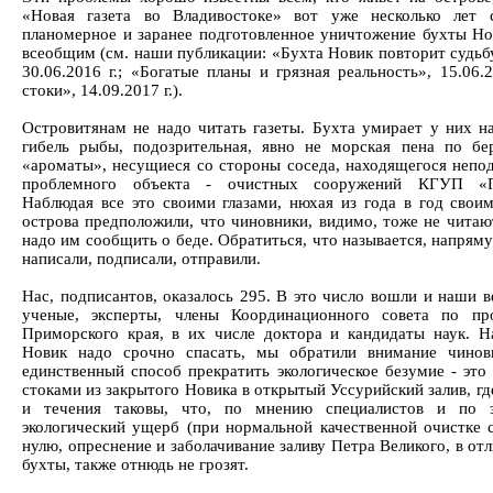
«Новая газета во Владивостоке» вот уже несколько лет с
планомерное и заранее подготовленное уничтожение бухты Н
всеобщим (см. наши публикации: «Бухта Новик повторит судьбу
30.06.2016 г.; «Богатые планы и грязная реальность», 15.06.
стоки», 14.09.2017 г.).
Островитянам не надо читать газеты. Бухта умирает у них на
гибель рыбы, подозрительная, явно не морская пена по бе
«ароматы», несущиеся со стороны соседа, находящегося непод
проблемного объекта - очистных сооружений КГУП «П
Наблюдая все это своими глазами, нюхая из года в год свои
острова предположили, что чиновники, видимо, тоже не читают
надо им сообщить о беде. Обратиться, что называется, напряму
написали, подписали, отправили.
Нас, подписантов, оказалось 295. В это число вошли и наши в
ученые, эксперты, члены Координационного совета по пр
Приморского края, в их числе доктора и кандидаты наук. Н
Новик надо срочно спасать, мы обратили внимание чинов
единственный способ прекратить экологическое безумие - это
стоками из закрытого Новика в открытый Уссурийский залив, г
и течения таковы, что, по мнению специалистов и по з
экологический ущерб (при нормальной качественной очистке с
нулю, опреснение и заболачивание заливу Петра Великого, в от
бухты, также отнюдь не грозят.