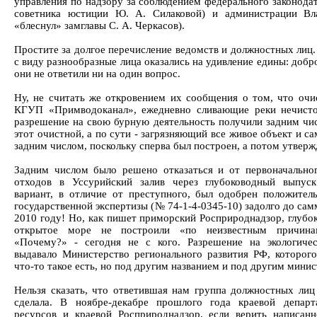
управления по надзору за соблюдением федерального законодат
советника юстиции Ю. А. Силаковой) и администрации Вла
«блеснул» замглавы С. А. Черкасов).
Простите за долгое перечисление ведомств и должностных лиц.
с виду разнообразные лица оказались на удивление едины: добр
они не ответили ни на один вопрос.
Ну, не считать же откровением их сообщения о том, что оч
КГУП «Примводоканал», ежедневно сливающие реки нечисто
разрешение на свою бурную деятельность получили задним чи
этот очистной, а по сути - загрязняющий все живое объект и са
задним числом, поскольку сперва был построен, а потом утверж
Задним числом было решено отказаться и от первоначальног
отходов в Уссурийский залив через глубоководный выпус
вариант, в отличие от преступного, был одобрен положител
государственной экспертизы (№ 74-1-4-0345-10) задолго до са
2010 году! Но, как пишет приморский Росприроднадзор, глубо
открытое море не построили «по неизвестным причина
«Почему?» - сегодня не с кого. Разрешение на экологичес
выдавало Министерство регионального развития РФ, которого
что-то такое есть, но под другим названием и под другим мини
Нельзя сказать, что ответившая нам группа должностных лиц
сделала. В ноябре-декабре прошлого года краевой депар
ресурсов и краевой Росприроднадзор, если верить написанн