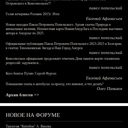
Островского в Комсомольске?!
павел попельский
Голая вечеринка Роснано 2015г. Итог.
Евгений Афанасьев
Новые находки Павла Петровича Попельского: Архив газеты Природа и
аномальные явления, Неизвестная карта НижнеАмурЛага и Последние выставки
автора в Амурске по 2025
павел попельский
Официальные публикации Павла Петровича Попельского 2023-2025 в Болгарии,
в газетах Тихоокеанская Звезда и Наш Город Амурск
павел попельский
Комсомольск официально продолжает отмечать День памяти жертв сталинских
репрессий: задумаемся...
павел попельский
Кого боится Путин: Сергей Фургал
Евгений Афанасьев
Повышение платы в автобусах за проезд: кто виноват, и что делать?
Олег Паньков
Архив блогов >>
НОВОЕ НА ФОРУМЕ
Трилогия "Китобои" А. Вахова.