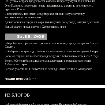
На Русском острове продолжается создание инфраструктуры для инноваций
Олег Кожемяко представил новые инициативы по развитию горнолыжного
туризма в России
В краевой больнице имени Владимирцева освоили новую методику
восстановления после инсульта
Дальневосточная студия кинохроники получила поддержку Дмитрия Демешина
Новый циклон приближается к Хабаровскому краю
05.08.2026
В Биробиджане прошел мастер-класс стилиста международного уровня Алекса
Датского
В Хабаровском крае подготовились к возможному повышению уровня Амура
Более 40 социальных выплат проиндексируют в Хабаровском крае в 2027 году
Более 1 000 тонн бензина и дизтоплива доставили в северные территории
Хабаровского края
Бесплатную сеть Wi-Fi запустили на площади имени Ленина в Хабаровске
Архив новостей >>
ИЗ БЛОГОВ
Районная библиотека в Амурске уничтожена. На очереди библиотека