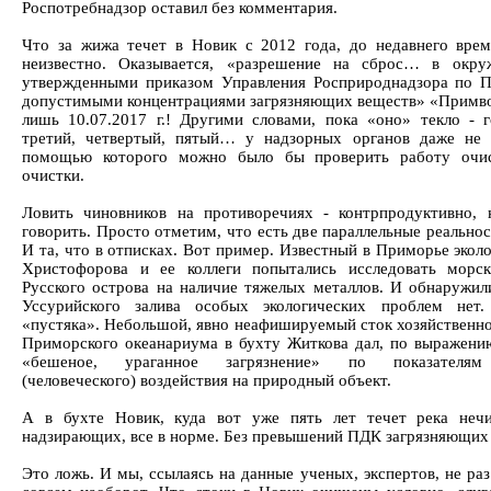
Роспотребнадзор оставил без комментария.
Что за жижа течет в Новик с 2012 года, до недавнего вре
неизвестно. Оказывается, «разрешение на сброс… в окр
утвержденными приказом Управления Росприроднадзора по 
допустимыми концентрациями загрязняющих веществ» «Примво
лишь 10.07.2017 г.! Другими словами, пока «оно» текло - г
третий, четвертый, пятый… у надзорных органов даже не 
помощью которого можно было бы проверить работу очис
очистки.
Ловить чиновников на противоречиях - контрпродуктивно, 
говорить. Просто отметим, что есть две параллельные реальност
И та, что в отписках. Вот пример. Известный в Приморье экол
Христофорова и ее коллеги попытались исследовать морс
Русского острова на наличие тяжелых металлов. И обнаружил
Уссурийского залива особых экологических проблем нет
«пустяка». Небольшой, явно неафишируемый сток хозяйственн
Приморского океанариума в бухту Житкова дал, по выражени
«бешеное, ураганное загрязнение» по показателям 
(человеческого) воздействия на природный объект.
А в бухте Новик, куда вот уже пять лет течет река неч
надзирающих, все в норме. Без превышений ПДК загрязняющих
Это ложь. И мы, ссылаясь на данные ученых, экспертов, не раз