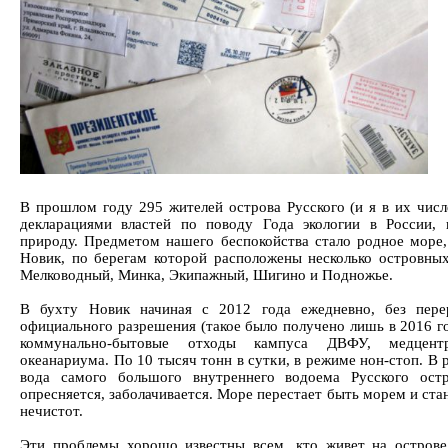
В прошлом году 295 жителей острова Русского (и я в их числ
декларациями властей по поводу Года экологии в России, 
природу. Предметом нашего беспокойства стало родное море,
Новик, по берегам которой расположены несколько островных
Мелководный, Минка, Экипажный, Шигино и Подножье.
В бухту Новик начиная с 2012 года ежедневно, без пер
официального разрешения (такое было получено лишь в 2016 г
коммунально-бытовые отходы кампуса ДВФУ, медцентр
океанариума. По 10 тысяч тонн в сутки, в режиме нон-стоп. В 
вода самого большого внутреннего водоема Русского остро
опресняется, заболачивается. Море перестает быть морем и ст
нечистот.
Эти проблемы хорошо известны всем, кто живет на острове,