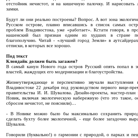
отстойник нечистот, и на кишечную палочку. И нарисовать
замки.
Будут ли они реально построены? Вопрос. А вот зона экологич
Русском острове, плавно вписавшись в список самых остр
проблем Владивостока, уже «работает». Кстати говоря, в п
нашенский был признан одним из худших в стране по
благополучию. Читай - «лучший город Земли» в аутсайдера
отписки, в которых все хорошо.
Под текст
Клондайк должен быть загажен?
В самый канун Нового года остров Русский опять попал в э
властей, жаждущих его модернизации и благоустройства.
Жизнеутверждающе и перспективно звучали выступления 
Владивостоке 22 декабря под руководством первого вице-пре
правительства И. И. Шувалова. Дизайн-проекты, мастер-план 
Новик, включая экологическую набережную (что это такое, 
сбросом нечистот, не пояснили)…
- В Новике можно было бы максимально сохранить приро
сделать бухту более экологичной, - еще более загадочно выр
Шувалов.
Говорили (буквально!) о гармонии с природой, о парках и пе