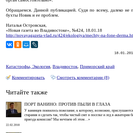
орган самостоятельно».
Обращаемся. Данной публикацией. Судя по всему, далеко не 
бухты Новик и ее проблем.
Наталья Островская,
«Новая газета во Владивостоке», №424, 18.01.18
http://novayagazeta-vlad.ru/424/ekologiya/mechty-na-fone-derma.h
18.01.201
Катастрофы, Экология
,
Владивосток
,
Приморский край
Комментировать
Смотреть комментарии (8)
Читайте также
ПОРТ ВАНИНО: ПРОТИВ ПЫЛИ В ГЛАЗА
У ванинцев появилось пожелание, к которому, возможно, прислушаются
старания и сделать так, чтобы чистый снег в поселке и лед в акватории б
приезда комиссии? Мы мечтаем об этом…»
22.02.2018