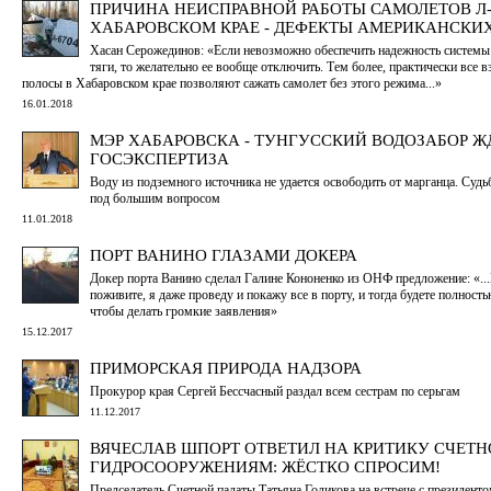
ПРИЧИНА НЕИСПРАВНОЙ РАБОТЫ САМОЛЕТОВ Л-
ХАБАРОВСКОМ КРАЕ - ДЕФЕКТЫ АМЕРИКАНСКИ
Хасан Серожединов: «Если невозможно обеспечить надежность систем
тяги, то желательно ее вообще отключить. Тем более, практически все 
полосы в Хабаровском крае позволяют сажать самолет без этого режима...»
16.01.2018
МЭР ХАБАРОВСКА - ТУНГУССКИЙ ВОДОЗАБОР Ж
ГОСЭКСПЕРТИЗА
Воду из подземного источника не удается освободить от марганца. Судь
под большим вопросом
11.01.2018
ПОРТ ВАНИНО ГЛАЗАМИ ДОКЕРА
Докер порта Ванино сделал Галине Кононенко из ОНФ предложение: «..
поживите, я даже проведу и покажу все в порту, и тогда будете полность
чтобы делать громкие заявления»
15.12.2017
ПРИМОРСКАЯ ПРИРОДА НАДЗОРА
Прокурор края Сергей Бессчасный раздал всем сестрам по серьгам
11.12.2017
ВЯЧЕСЛАВ ШПОРТ ОТВЕТИЛ НА КРИТИКУ СЧЕТ
ГИДРОСООРУЖЕНИЯМ: ЖЁСТКО СПРОСИМ!
Председатель Счетной палаты Татьяна Голикова на встрече с президент