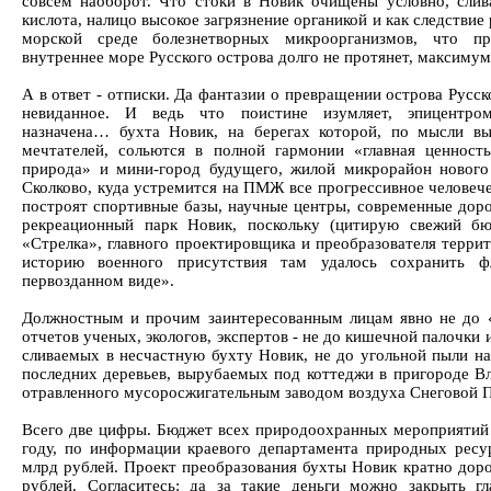
совсем наоборот. Что стоки в Новик очищены условно, слив
кислота, налицо высокое загрязнение органикой и как следствие
морской среде болезнетворных микроорганизмов, что пр
внутреннее море Русского острова долго не протянет, максиму
А в ответ - отписки. Да фантазии о превращении острова Русск
невиданное. И ведь что поистине изумляет, эпицентром
назначена… бухта Новик, на берегах которой, по мысли вы
мечтателей, сольются в полной гармонии «главная ценность
природа» и мини-город будущего, жилой микрорайон нового 
Сколково, куда устремится на ПМЖ все прогрессивное человече
построят спортивные базы, научные центры, современные дорог
рекреационный парк Новик, поскольку (цитирую свежий 
«Стрелка», главного проектировщика и преобразователя террит
историю военного присутствия там удалось сохранить 
первозданном виде».
Должностным и прочим заинтересованным лицам явно не до «
отчетов ученых, экологов, экспертов - не до кишечной палочки 
сливаемых в несчастную бухту Новик, не до угольной пыли на
последних деревьев, вырубаемых под коттеджи в пригороде Вл
отравленного мусоросжигательным заводом воздуха Снеговой П
Всего две цифры. Бюджет всех природоохранных мероприятий
году, по информации краевого департамента природных ресур
млрд рублей. Проект преобразования бухты Новик кратно доро
рублей. Согласитесь: да за такие деньги можно закрыть гл