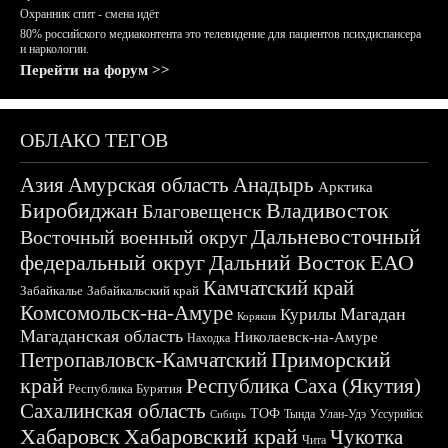
Охранник спит - смена идёт
80% российского медиаконтента это телевидение для пациентов психдиспансера
и наркологии.
Перейти на форум >>
ОБЛАКО ТЕГОВ
Азия
Амурская область
Анадырь
Арктика
Биробиджан
Владивосток
Благовещенск
Дальневосточный
Восточный военный округ
федеральный округ
Дальний Восток
ЕАО
Камчатский край
Забайкалье
Забайкальский край
Комсомольск-на-Амуре
Магадан
Курилы
Корякия
Магаданская область
Николаевск-на-Амуре
Находка
Приморский
Петропавловск-Камчатский
край
Республика Саха (Якутия)
Республика Бурятия
Сахалинская область
ТОФ
Тында
Улан-Удэ
Уссурийск
Сибирь
Хабаровск
Хабаровский край
Чукотка
Чита