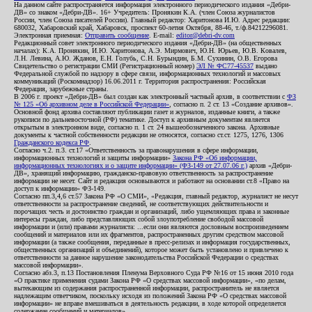
На данном сайте распространяется информация электронного периодического издания «Дебри-
ДВ» со знаком «Дебри-ДВ». 16+ Учредитель: Пронякин К.А. (член Союза журналистов
России, член Союза писателей России). Главный редактор: Харитонова И.Ю. Адрес редакции:
680032, Хабаровский край, Хабаровск, проспект 60-летия Октября, 88-46, т./ф.84212296081.
Электронная приемная:
Отправить сообщение
. E-mail:
editor@debri-dv.com
Редакционный совет электронного периодического издания «Дебри-ДВ» (на общественных
началах): К.А. Пронякин, И.Ю. Харитонова, А.Э. Мирмович, Ю.Н. Юрьев, Ю.В. Ковалев,
Л.Н. Левина, А.Ю. Жданов, Е.Н. Голубь, С.Н. Бурындин, Б.М. Сухинин, О.В. Егорова
Свидетельство о регистрации СМИ (Регистрационный номер)
ЭЛ № ФС77-45537
выдано
Федеральной службой по надзору в сфере связи, информационных технологий и массовых
коммуникаций (Роскомнадзор) 16.06.2011 г. Территория распространения: Российская
Федерация, зарубежные страны.
В 2006 г. проект «Дебри-ДВ» был создан как электронный частный архив, в соответствии с
ФЗ
№ 125 «Об архивном деле в Российской Федерации»
, согласно п. 2 ст. 13 «Создание архивов».
Основной фонд архива составляют публикации газет и журналов, изданные книги, а также
рукописи по дальневосточной (РФ) тематике. Доступ к архивным документам является
открытым в электронном виде, согласно п. 1 ст. 24 вышеобозначенного закона. Архивные
документы к частной собственности редакции не относятся, согласно ст.ст. 1275, 1276, 1306
Гражданского кодекса РФ
.
Согласно ч.2. п.3. ст.17 «Ответственность за правонарушения в сфере информации,
информационных технологий и защиты информации»
Закона РФ «Об информации,
информационных технологиях и о защите информации» (ФЗ-149 от 27.07.06 г.)
архив «Дебри-
ДВ», хранящий информацию, гражданско-правовую ответственность за распространение
информации не несет. Сайт и редакция основываются и работают на основании ст.8 «Право на
доступ к информации» ФЗ-149.
Согласно пп.3,4,6 ст.57 Закона РФ «О СМИ», «Редакция, главный редактор, журналист не несут
ответственности за распространение сведений, не соответствующих действительности и
порочащих честь и достоинство граждан и организаций, либо ущемляющих права и законные
интересы граждан, либо представляющих собой злоупотребление свободой массовой
информации и (или) правами журналиста: ...если они являются дословным воспроизведением
сообщений и материалов или их фрагментов, распространенных другим средством массовой
информации (а также сообщения, переданные в пресс-релизах и информация государственных,
общественных организаций и объединений), которое может быть установлено и привлечено к
ответственности за данное нарушение законодательства Российской Федерации о средствах
массовой информации».
Согласно абз.3, п.13 Постановления Пленума Верховного Суда РФ №16 от 15 июня 2010 года
«О практике применения судами Закона РФ «О средствах массовой информации», «по делам,
вытекающим из содержания распространенной информации, распространитель не является
надлежащим ответчиком, поскольку исходя из положений Закона РФ «О средствах массовой
информации» не вправе вмешиваться в деятельность редакции, в ходе которой определяется
содержание сообщений и материалов».