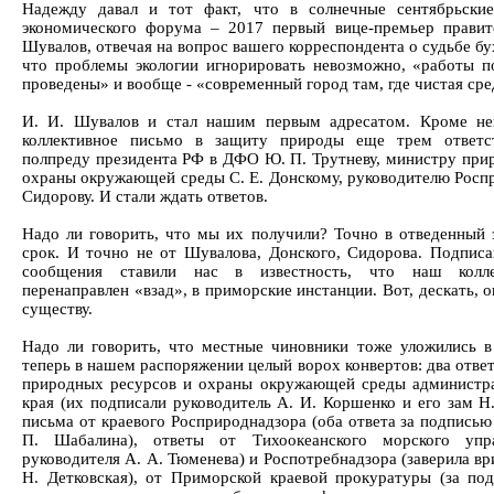
Надежду давал и тот факт, что в солнечные сентябрьски
экономического форума – 2017 первый вице-премьер правит
Шувалов, отвечая на вопрос вашего корреспондента о судьбе бу
что проблемы экологии игнорировать невозможно, «работы п
проведены» и вообще - «современный город там, где чистая сре
И. И. Шувалов и стал нашим первым адресатом. Кроме не
коллективное письмо в защиту природы еще трем ответс
полпреду президента РФ в ДФО Ю. П. Трутневу, министру при
охраны окружающей среды С. Е. Донскому, руководителю Роспр
Сидорову. И стали ждать ответов.
Надо ли говорить, что мы их получили? Точно в отведенный
срок. И точно не от Шувалова, Донского, Сидорова. Подпис
сообщения ставили нас в известность, что наш колл
перенаправлен «взад», в приморские инстанции. Вот, дескать, о
существу.
Надо ли говорить, что местные чиновники тоже уложились в
теперь в нашем распоряжении целый ворох конвертов: два отве
природных ресурсов и охраны окружающей среды администр
края (их подписали руководитель А. И. Коршенко и его зам Н.
письма от краевого Росприроднадзора (оба ответа за подписью
П. Шабалина), ответы от Тихоокеанского морского упра
руководителя А. А. Тюменева) и Роспотребнадзора (заверила вр
Н. Детковская), от Приморской краевой прокуратуры (за по