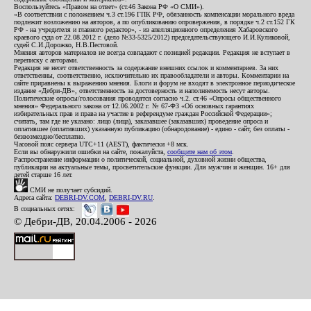
Воспользуйтесь «Правом на ответ» (ст.46 Закона РФ «О СМИ»).
«В соответствии с положением ч.3 ст.196 ГПК РФ, обязанность компенсации морального вреда
подлежит возложению на авторов, а по опубликованию опровержения, в порядке ч.2 ст.152 ГК
РФ - на учредителя и главного редактор», - из апелляционного определения Хабаровского
краевого суда от 22.08.2012 г. (дело №33-5325/2012) председательствующего И.И.Куликовой,
судей С.И.Дорожко, Н.В.Пестовой.
Мнения авторов материалов не всегда совпадают с позицией редакции. Редакция не вступает в
переписку с авторами.
Редакция не несет ответственность за содержание внешних ссылок и комментариев. За них
ответственны, соответственно, исключительно их правообладатели и авторы. Комментарии на
сайте приравнены к выражению мнения. Блоги и форум не входят в электронное периодическое
издание «Дебри-ДВ», ответственность за достоверность и наполняемость несут авторы.
Политические опросы/голосования проводятся согласно ч.2. ст.46 «Опросы общественного
мнения» Федерального закона от 12.06.2002 г. № 67-ФЗ «Об основных гарантиях
избирательных прав и права на участие в референдуме граждан Российской Федерации»;
считать, там где не указано: лицо (лица), заказавшее (заказавших) проведение опроса и
оплатившее (оплативших) указанную публикацию (обнародование) - едино - сайт, без оплаты -
безвозмездно/бесплатно.
Часовой пояс сервера UTC+11 (AEST), фактически +8 мск.
Если вы обнаружили ошибки на сайте, пожалуйста,
сообщите нам об этом
.
Распространение информации о политической, социальной, духовной жизни общества,
публикации на актуальные темы, просветительские функции. Для мужчин и женщин. 16+ для
детей старше 16 лет.
СМИ не получает субсидий.
Адреса сайта:
DEBRI-DV.COM
,
DEBRI-DV.RU
.
В социальных сетях:
© Дебри-ДВ, 20.04.2006 - 2026