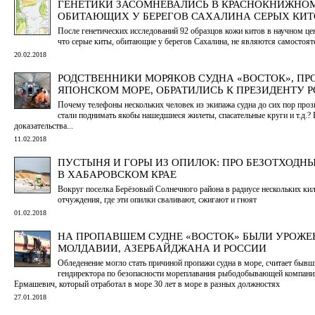
ГЕНЕТИКИ ЗАСОМНЕВАЛИСЬ В КРАСНОКНИЖНОМ
ОБИТАЮЩИХ У БЕРЕГОВ САХАЛИНА СЕРЫХ КИТ
После генетических исследований 92 образцов кожи китов в научном це
что серые киты, обитающие у берегов Сахалина, не являются самостоя
20.02.2018
РОДСТВЕННИКИ МОРЯКОВ СУДНА «ВОСТОК», П
ЯПОНСКОМ МОРЕ, ОБРАТИЛИСЬ К ПРЕЗИДЕНТУ 
Почему телефоны нескольких человек из экипажа судна до сих пор про
стали поднимать якобы нашедшиеся жилеты, спасательные круги и т.д.?
доказательства...
11.02.2018
ПУСТЫНЯ И ГОРЫ ИЗ ОПИЛОК: ПРО БЕЗОТХОДН
В ХАБАРОВСКОМ КРАЕ
Вокруг поселка Берёзовый Солнечного района в радиусе нескольких ки
отчуждения, где эти опилки сваливают, сжигают и гноят
01.02.2018
НА ПРОПАВШЕМ СУДНЕ «ВОСТОК» БЫЛИ УРОЖЕ
МОЛДАВИИ, АЗЕРБАЙДЖАНА И РОССИИ
Обледенение могло стать причиной пропажи судна в море, считает бывш
гендиректора по безопасности мореплавания рыбодобывающей компани
Ермашевич, который отработал в море 30 лет в море в разных должностях
27.01.2018