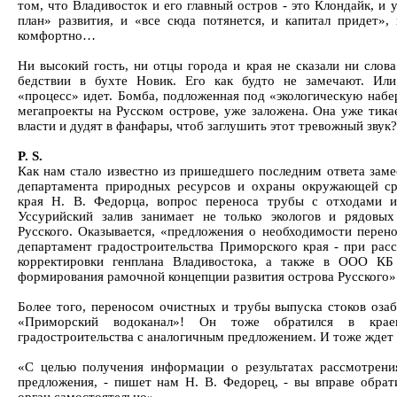
том, что Владивосток и его главный остров - это Клондайк, и
план» развития, и «все сюда потянется, и капитал придет»,
комфортно…
Ни высокий гость, ни отцы города и края не сказали ни слова
бедствии в бухте Новик. Его как будто не замечают. Ил
«процесс» идет. Бомба, подложенная под «экологическую наб
мегапроекты на Русском острове, уже заложена. Она уже тика
власти и дудят в фанфары, чтоб заглушить этот тревожный звук?
P. S.
Как нам стало известно из пришедшего последним ответа заме
департамента природных ресурсов и охраны окружающей с
края Н. В. Федорца, вопрос переноса трубы с отходами 
Уссурийский залив занимает не только экологов и рядовых
Русского. Оказывается, «предложения о необходимости перено
департамент градостроительства Приморского края - при рас
корректировки генплана Владивостока, а также в ООО КБ
формирования рамочной концепции развития острова Русского»
Более того, переносом очистных и трубы выпуска стоков оз
«Приморский водоканал»! Он тоже обратился в краев
градостроительства с аналогичным предложением. И тоже ждет 
«С целью получения информации о результатах рассмотрени
предложения, - пишет нам Н. В. Федорец, - вы вправе обрат