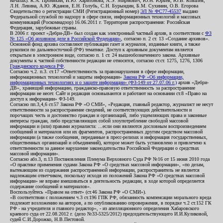
началах): К.А. Пронякин, И.Ю. Харитонова, А.Э. Мирмович, Ю.Н. Юрьев, Ю.В. Ковалев,
Л.Н. Левина, А.Ю. Жданов, Е.Н. Голубь, С.Н. Бурындин, Б.М. Сухинин, О.В. Егорова
Свидетельство о регистрации СМИ (Регистрационный номер)
ЭЛ № ФС77-45537
выдано
Федеральной службой по надзору в сфере связи, информационных технологий и массовых
коммуникаций (Роскомнадзор) 16.06.2011 г. Территория распространения: Российская
Федерация, зарубежные страны.
В 2006 г. проект «Дебри-ДВ» был создан как электронный частный архив, в соответствии с
ФЗ
№ 125 «Об архивном деле в Российской Федерации»
, согласно п. 2 ст. 13 «Создание архивов».
Основной фонд архива составляют публикации газет и журналов, изданные книги, а также
рукописи по дальневосточной (РФ) тематике. Доступ к архивным документам является
открытым в электронном виде, согласно п. 1 ст. 24 вышеобозначенного закона. Архивные
документы к частной собственности редакции не относятся, согласно ст.ст. 1275, 1276, 1306
Гражданского кодекса РФ
.
Согласно ч.2. п.3. ст.17 «Ответственность за правонарушения в сфере информации,
информационных технологий и защиты информации»
Закона РФ «Об информации,
информационных технологиях и о защите информации» (ФЗ-149 от 27.07.06 г.)
архив «Дебри-
ДВ», хранящий информацию, гражданско-правовую ответственность за распространение
информации не несет. Сайт и редакция основываются и работают на основании ст.8 «Право на
доступ к информации» ФЗ-149.
Согласно пп.3,4,6 ст.57 Закона РФ «О СМИ», «Редакция, главный редактор, журналист не несут
ответственности за распространение сведений, не соответствующих действительности и
порочащих честь и достоинство граждан и организаций, либо ущемляющих права и законные
интересы граждан, либо представляющих собой злоупотребление свободой массовой
информации и (или) правами журналиста: ...если они являются дословным воспроизведением
сообщений и материалов или их фрагментов, распространенных другим средством массовой
информации (а также сообщения, переданные в пресс-релизах и информация государственных,
общественных организаций и объединений), которое может быть установлено и привлечено к
ответственности за данное нарушение законодательства Российской Федерации о средствах
массовой информации».
Согласно абз.3, п.13 Постановления Пленума Верховного Суда РФ №16 от 15 июня 2010 года
«О практике применения судами Закона РФ «О средствах массовой информации», «по делам,
вытекающим из содержания распространенной информации, распространитель не является
надлежащим ответчиком, поскольку исходя из положений Закона РФ «О средствах массовой
информации» не вправе вмешиваться в деятельность редакции, в ходе которой определяется
содержание сообщений и материалов».
Воспользуйтесь «Правом на ответ» (ст.46 Закона РФ «О СМИ»).
«В соответствии с положением ч.3 ст.196 ГПК РФ, обязанность компенсации морального вреда
подлежит возложению на авторов, а по опубликованию опровержения, в порядке ч.2 ст.152 ГК
РФ - на учредителя и главного редактор», - из апелляционного определения Хабаровского
краевого суда от 22.08.2012 г. (дело №33-5325/2012) председательствующего И.И.Куликовой,
судей С.И.Дорожко, Н.В.Пестовой.