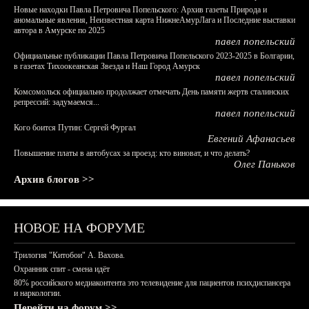
Новые находки Павла Петровича Попельского: Архив газеты Природа и
аномальные явления, Неизвестная карта НижнеАмурЛага и Последние выставки
автора в Амурске по 2025
павел попельский
Официальные публикации Павла Петровича Попельского 2023-2025 в Болгарии,
в газетах Тихоокеанская Звезда и Наш Город Амурск
павел попельский
Комсомольск официально продолжает отмечать День памяти жертв сталинских
репрессий: задумаемся...
павел попельский
Кого боится Путин: Сергей Фургал
Евгений Афанасьев
Повышение платы в автобусах за проезд: кто виноват, и что делать?
Олег Паньков
Архив блогов >>
НОВОЕ НА ФОРУМЕ
Трилогия "Китобои" А. Вахова.
Охранник спит - смена идёт
80% российского медиаконтента это телевидение для пациентов психдиспансера
и наркологии.
Перейти на форум >>