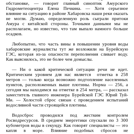
обстановке, — говорит главный синоптик Амурского
Гидрометеоцентра Елена Печкина. — Хотя серьезное
влияние на ситуацию в районе Хабаровска наши реки оказать
не могли. Думаю, определенную роль сыграли притоки
Амура с китайской стороны. Точными данными мы не
располагаем, но известно, что там выпало намного больше
осадков.
Любопытно, что часть вины в повышении уровня воды
хабаровские журналисты тут же возложили на Бурейскую
ГЭС, которая из-за опасности переполнения сливает воду.
Как выяснилось, это не более чем домыслы.
— Ни о какой критической ситуации речи не идет.
Критическим уровнем для нас является отметка в 258
метров — только когда возможно подтопление населенных
пунктов, расположенных выше плотины. Норма — 256, а
сегодня мы находимся на отметке в 254 метра, — рассказал
заместитель главного инженера Бурейской ГЭС Юрий Туй-
Ми. — Холостой сброс связан с проведением испытаний
водосливной части строящейся плотины.
Водосброс проводился под жестким контролем
Росводресурсов. В среднем энергетики спускали по 3 300
кубометров воды в секунду. Как говорят специалисты — это
капля в море. Влияние подобных сбросов не