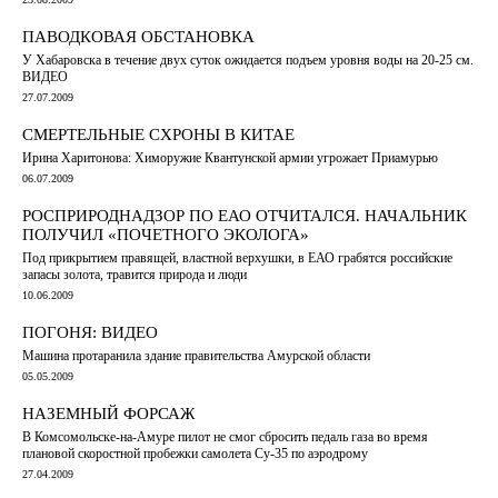
ПАВОДКОВАЯ ОБСТАНОВКА
У Хабаровска в течение двух суток ожидается подъем уровня воды на 20-25 см.
ВИДЕО
27.07.2009
СМЕРТЕЛЬНЫЕ СХРОНЫ В КИТАЕ
Ирина Харитонова: Химоружие Квантунской армии угрожает Приамурью
06.07.2009
РОСПРИРОДНАДЗОР ПО ЕАО ОТЧИТАЛСЯ. НАЧАЛЬНИК
ПОЛУЧИЛ «ПОЧЕТНОГО ЭКОЛОГА»
Под прикрытием правящей, властной верхушки, в ЕАО грабятся российские
запасы золота, травится природа и люди
10.06.2009
ПОГОНЯ: ВИДЕО
Машина протаранила здание правительства Амурской области
05.05.2009
НАЗЕМНЫЙ ФОРСАЖ
В Комсомольске-на-Амуре пилот не смог сбросить педаль газа во время
плановой скоростной пробежки самолета Су-35 по аэродрому
27.04.2009