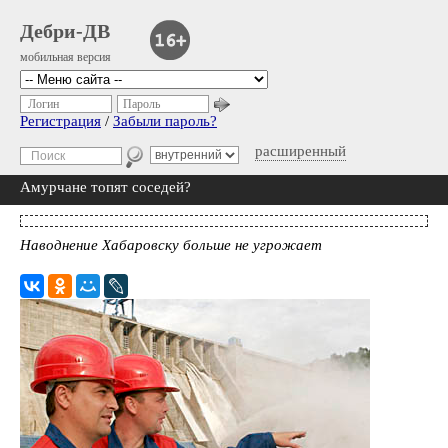
Дебри-ДВ
мобильная версия
Логин
Пароль
Регистрация
/
Забыли пароль?
расширенный
Амурчане топят соседей?
Наводнение Хабаровску больше не угрожает