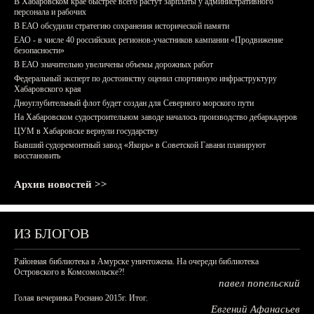
В Хабаровском крае быстрее всего растут зарплаты у административного
персонала и рабочих
В ЕАО обсудили стратегию сохранения исторической памяти
ЕАО - в числе 40 российских регионов-участников кампании «Продвижение
безопасности»
В ЕАО значительно увеличены объемы дорожных работ
Федеральный эксперт по достоинству оценил спортивную инфраструктуру
Хабаровского края
Дноуглубительный флот будет создан для Северного морского пути
На Хабаровском судостроительном заводе началось производство дебаркадеров
ЦУМ в Хабаровске вернули государству
Бывший судоремонтный завод «Якорь» в Советской Гавани планируют
восстановить
Архив новостей >>
ИЗ БЛОГОВ
Районная библиотека в Амурске уничтожена. На очереди библиотека
Островского в Комсомольске?!
павел попельский
Голая вечеринка Роснано 2015г. Итог.
Евгений Афанасьев