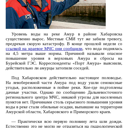
Уровень воды на реке Амур в районе Хабаровска
существенно вырос. Местные СМИ тут же забили тревогу,
предрекая скорую катастрофу. В конце прошлой недели со
ссылкой на краевое МЧС они сообщили
, что вода поднялась
на 4,5 метра выше нормы. Причиной называли опасное
повышение уровня в верховьях Амура и сбросы на
Бурейской ГЭС. Корреспонденты «Порт Амура» выяснили,
действительно ли амурцы затопили соседей.
Под Хабаровском действительно настоящее половодье.
На левобережной части Амура под воду ушли сенокосные
угодья, расположенные в пойме реки. Кое-где подтоплены
дачные участки. Однако по сообщению Дальневосточного
регионального центра МЧС, никакой угрозы для населенных
пунктов нет. Причинами столь серьезного повышения уровня
воды в реке стали обильные осадки, выпавшие на территории
Амурской области, Хабаровского и Приморского краев.
— Практически всю первую половину лета шли дожди.
Естественно это не могло не отразиться на гидрологической