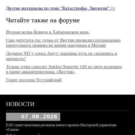
Другие материалы по теме "Катастрофы, Экология" >>
Читайте также на форуме
Вторая волна Ковида в Хабаровском крае.
Сын депутата гос думы от Якутии провалил организацию
пропускного режима во время пандемии в Москве
Ледяное ЧП у озера Амут: машины чуть не свалились в
пропасть!
Только один самолет Sukhoi Superjet 100 из пяти исправен
в парке авиаперевозчика «Якутия»
Горит поселок Уссурийский
НОВОСТИ
07.08.2026
ЕАО станет пилотным регионом нового проекта Мастерской управления
«Сенеж»