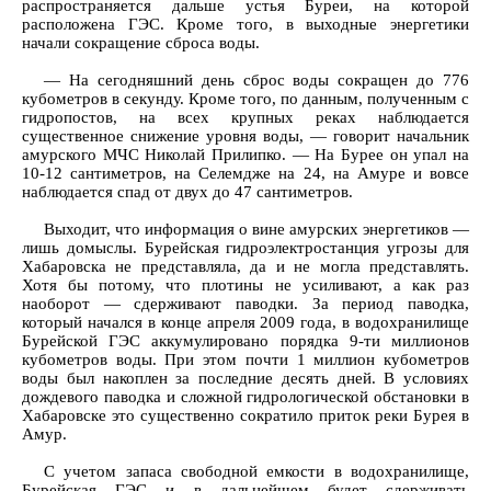
распространяется дальше устья Буреи, на которой
расположена ГЭС. Кроме того, в выходные энергетики
начали сокращение сброса воды.
— На сегодняшний день сброс воды сокращен до 776
кубометров в секунду. Кроме того, по данным, полученным с
гидропостов, на всех крупных реках наблюдается
существенное снижение уровня воды, — говорит начальник
амурского МЧС Николай Прилипко. — На Бурее он упал на
10-12 сантиметров, на Селемдже на 24, на Амуре и вовсе
наблюдается спад от двух до 47 сантиметров.
Выходит, что информация о вине амурских энергетиков —
лишь домыслы. Бурейская гидроэлектростанция угрозы для
Хабаровска не представляла, да и не могла представлять.
Хотя бы потому, что плотины не усиливают, а как раз
наоборот — сдерживают паводки. За период паводка,
который начался в конце апреля 2009 года, в водохранилище
Бурейской ГЭС аккумулировано порядка 9-ти миллионов
кубометров воды. При этом почти 1 миллион кубометров
воды был накоплен за последние десять дней. В условиях
дождевого паводка и сложной гидрологической обстановки в
Хабаровске это существенно сократило приток реки Бурея в
Амур.
С учетом запаса свободной емкости в водохранилище,
Бурейская ГЭС и в дальнейшем будет сдерживать