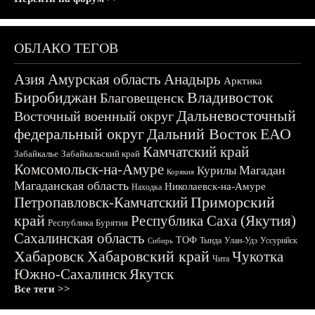
ОБЛАКО ТЕГОВ
Азия
Амурская область
Анадырь
Арктика
Биробиджан
Владивосток
Благовещенск
Дальневосточный
Восточный военный округ
федеральный округ
Дальний Восток
ЕАО
Камчатский край
Забайкалье
Забайкальский край
Комсомольск-на-Амуре
Магадан
Курилы
Корякия
Магаданская область
Николаевск-на-Амуре
Находка
Приморский
Петропавловск-Камчатский
край
Республика Саха (Якутия)
Республика Бурятия
Сахалинская область
ТОФ
Тында
Улан-Удэ
Уссурийск
Сибирь
Хабаровск
Хабаровский край
Чукотка
Чита
Южно-Сахалинск
Якутск
Все теги >>