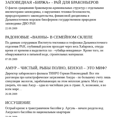
ЗАПОВЕДНАЯ «БИРЖА» - РАЙ ДЛЯ БРАКОНЬЕРОВ
О фактах сращивания браконьерско-криминальных структур с отдельными
инспекторами заповедника, о нарушениях техники безопасности,
природоохранного законодательства, финансовой дисциплины в
Дальневосточном морском биосферном государственном природном
заповеднике ДВО РАН
22.09.2009
РАДОНОВЫЕ «ВАННЫ» В СЕМЕЙНОМ СКЛЕПЕ
По данным сотрудников Института тектоники и геофизики Дальневосточного
отделения РАН, глубинный разлом проходит через весь Хабаровск, откуда
время от времени и выделяется газ - «убийца-невидимка». Кроме того, он
обнаруживается в питьевой воде, строительных материалах
07.09.2009
АМУР – ЧИСТЫЙ, РЫБЫ ПОЛНО, БЕНЗОЛ – ЭТО МИФ?
Директор хабаровского филиала ТИНРО Герман Новомодный: Все эти
разговоры про катастрофическое загрязнение Амура – по большему счету лишь
спекуляция экологов, зарабатывающих на этом неплохие деньги. Могу вас
уверить, что наш Амур – одна из чистейших рек в стране. А, возможно, и во
всем мире…
26.08.2009
ИССУШЕНИЕ
Острый кризис в трансграничном бассейне р. Аргунь – начало раздела вод
Амурского бассейна по национальным квартирам
23.08.2009