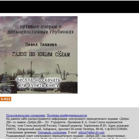
Пользовательское соглашение
,
Политика конфиденциальности
На данном сайте распространяется информация электронного периодического издания «Дебри-
ДВ» со знаком «Дебри-ДВ». 16+ Учредитель: Пронякин К.А. (член Союза журналистов
России, член Союза писателей России). Главный редактор: Харитонова И.Ю. Адрес редакции:
680032, Хабаровский край, Хабаровск, проспект 60-летия Октября, 88-46, т./ф.84212296081.
Электронная приемная:
Отправить сообщение
. E-mail:
editor@debri-dv.com
Редакционный совет электронного периодического издания «Дебри-ДВ» (на общественных