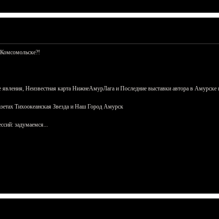
 Комсомольске?!
 явления, Неизвестная карта НижнеАмурЛага и Последние выставки автора в Амурске 
азетах Тихоокеанская Звезда и Наш Город Амурск
сий: задумаемся...