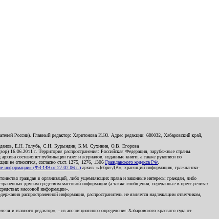
телей России). Главный редактор: Харитонова И.Ю. Адрес редакции: 680032, Хабаровский край,
данов, Е.Н. Голубь, С.Н. Бурындин, Б.М. Сухинин, О.В. Егорова
р) 16.06.2011 г. Территория распространения: Российская Федерация, зарубежные страны.
д архива составляют публикации газет и журналов, изданные книги, а также рукописи по
и не относятся, согласно ст.ст. 1275, 1276, 1306
Гражданского кодекса РФ
.
 информации» (ФЗ-149 от 27.07.06 г.)
архив «Дебри-ДВ», хранящий информацию, гражданско-
остоинство граждан и организаций, либо ущемляющих права и законные интересы граждан, либо
страненных другим средством массовой информации (а также сообщения, переданные в пресс-релизах
 средствах массовой информации».
держания распространенной информации, распространитель не является надлежащим ответчиком,
еля и главного редактор», - из апелляционного определения Хабаровского краевого суда от