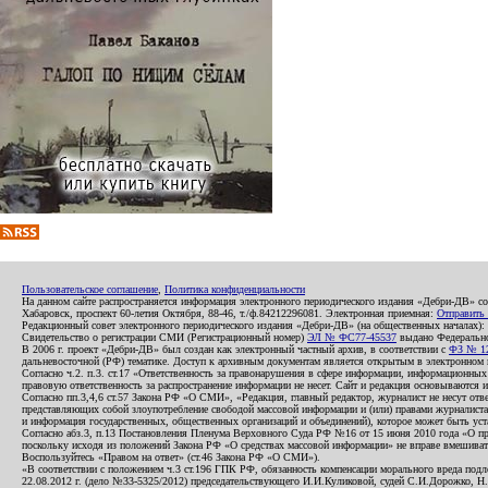
Пользовательское соглашение
,
Политика конфиденциальности
На данном сайте распространяется информация электронного периодического издания «Дебри-ДВ» с
Хабаровск, проспект 60-летия Октября, 88-46, т./ф.84212296081. Электронная приемная:
Отправить
Редакционный совет электронного периодического издания «Дебри-ДВ» (на общественных началах
Свидетельство о регистрации СМИ (Регистрационный номер)
ЭЛ № ФС77-45537
выдано Федеральной
В 2006 г. проект «Дебри-ДВ» был создан как электронный частный архив, в соответствии с
ФЗ № 12
дальневосточной (РФ) тематике. Доступ к архивным документам является открытым в электронном вид
Согласно ч.2. п.3. ст.17 «Ответственность за правонарушения в сфере информации, информационн
правовую ответственность за распространение информации не несет. Сайт и редакция основываются 
Согласно пп.3,4,6 ст.57 Закона РФ «О СМИ», «Редакция, главный редактор, журналист не несут отв
представляющих собой злоупотребление свободой массовой информации и (или) правами журналиста:
и информация государственных, общественных организаций и объединений), которое может быть уста
Согласно абз.3, п.13 Постановления Пленума Верховного Суда РФ №16 от 15 июня 2010 года «О пр
поскольку исходя из положений Закона РФ «О средствах массовой информации» не вправе вмешивать
Воспользуйтесь «Правом на ответ» (ст.46 Закона РФ «О СМИ»).
«В соответствии с положением ч.3 ст.196 ГПК РФ, обязанность компенсации морального вреда подле
22.08.2012 г. (дело №33-5325/2012) председательствующего И.И.Куликовой, судей С.И.Дорожко, Н