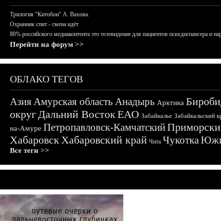
Трилогия "Китобои" А. Вахова.
Охранник спит - смена идёт
80% российского медиаконтента это телевидение для пациентов психдиспансера и на
Перейти на форум >>
ОБЛАКО ТЕГОВ
Бироби
Азия
Амурская область
Анадырь
Арктика
округ
Дальний Восток
ЕАО
Забайкалье
Забайкальский к
Приморски
Петропавловск-Камчатский
на-Амуре
Хабаровск
Хабаровский край
Чукотка
Южн
Чита
Все теги >>