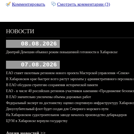
Комментировать
Смотреть комментарии (3)
НОВОСТИ
08.08.2026
Дмитрий Демешин объявил режим повышенной готовности в Хабаровске
07.08.2026
ЕАО станет пилотным регионом нового проекта Мастерской управления «Сенеж»
В Хабаровском крае быстрее всего растут зарплаты у административного персонала 
В ЕАО обсудили стратегию сохранения исторической памяти
ЕАО - в числе 40 российских регионов-участников кампании «Продвижение безопас
В ЕАО значительно увеличены объемы дорожных работ
Федеральный эксперт по достоинству оценил спортивную инфраструктуру Хабаровс
Дноуглубительный флот будет создан для Северного морского пути
На Хабаровском судостроительном заводе началось производство дебаркадеров
ЦУМ в Хабаровске вернули государству
Архив новостей >>