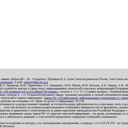
о знаком «Дебри-ДВ». 16+ Учредитель: Пронякин К.А. (член Союза журналистов России, член Союза писа
 сообщение
. E-mail:
editor@debri-dv.com
): К.А. Пронякин, И.Ю. Харитонова, А.Э. Мирмович, Ю.Н. Юрьев, Ю.В. Ковалев, Л.Н. Левина, А.Ю. Ж
 службой по надзору в сфере связи, информационных технологий и массовых коммуникаций (Роскомнадзо
5 «Об архивном деле в Российской Федерации»
, согласно п. 2 ст. 13 «Создание архивов». Основной фон
е, согласно п. 1 ст. 24 вышеобозначенного закона. Архивные документы к частной собственности редакци
ых технологий и защиты информации»
Закона РФ «Об информации, информационных технологиях и о защите
и работают на основании ст.8 «Право на доступ к информации» ФЗ-149.
етственности за распространение сведений, не соответствующих действительности и порочащих честь и д
 ...если они являются дословным воспроизведением сообщений и материалов или их фрагментов, распро
новлено и привлечено к ответственности за данное нарушение законодательства Российской Федерации о
актике применения судами Закона РФ «О средствах массовой информации», «по делам, вытекающим из со
ся в деятельность редакции, в ходе которой определяется содержание сообщений и материалов».
жит возложению на авторов, а по опубликованию опровержения, в порядке ч.2 ст.152 ГК РФ - на учредит
.В.Пестовой.