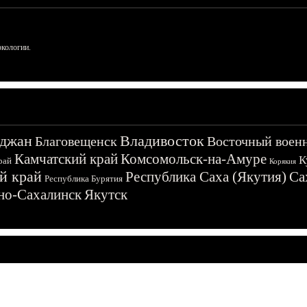
ркологии.
джан
Владивосток
Благовещенск
Восточный воен
Камчатский край
Комсомольск-на-Амуре
К
рай
Корякия
й край
Республика Саха (Якутия)
Са
Республика Бурятия
о-Сахалинск
Якутск