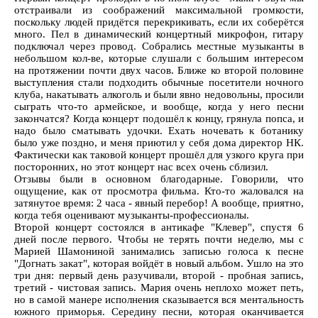
отстраивали из соображений максимальной громкости,
поскольку людей придётся перекрикивать, если их соберётся
много. Пел в динамический концертный микрофон, гитару
подключал через провод. Собрались местные музыканты в
небольшом кол-ве, которые слушали с большим интересом
на протяжении почти двух часов. Ближе ко второй половине
выступления стали подходить обычные посетители ночного
клуба, накатывать алкоголь и были явно недовольны, просили
сыграть что-то армейское, и вообще, когда у него песни
закончатся? Когда концерт подошёл к концу, грянула попса, и
надо было сматывать удочки. Ехать ночевать к ботанику
было уже поздно, и меня приютил у себя дома директор НК.
Фактически как таковой концерт прошёл для узкого круга при
посторонних, но этот концерт нас всех очень сблизил.
Отзывы были в основном благодарные. Говорили, что
ощущение, как от просмотра фильма. Кто-то жаловался на
затянутое время: 2 часа - явный перебор! А вообще, приятно,
когда тебя оценивают музыканты-профессионалы.
Второй концерт состоялся в антикафе "Клевер", спустя 6
дней после первого. Чтобы не терять почти неделю, мы с
Марией Шамониной занимались записью голоса к песне
"Догнать закат", которая войдёт в новый альбом. Ушло на это
три дня: первый день разучивали, второй - пробная запись,
третий - чистовая запись. Мария очень неплохо может петь,
но в самой манере исполнения сказывается вся ментальность
южного приморья. Середину песни, которая оканчивается