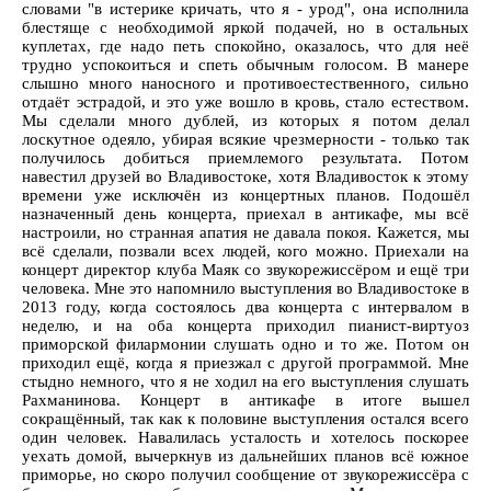
словами "в истерике кричать, что я - урод", она исполнила
блестяще с необходимой яркой подачей, но в остальных
куплетах, где надо петь спокойно, оказалось, что для неё
трудно успокоиться и спеть обычным голосом. В манере
слышно много наносного и противоестественного, сильно
отдаёт эстрадой, и это уже вошло в кровь, стало естеством.
Мы сделали много дублей, из которых я потом делал
лоскутное одеяло, убирая всякие чрезмерности - только так
получилось добиться приемлемого результата. Потом
навестил друзей во Владивостоке, хотя Владивосток к этому
времени уже исключён из концертных планов. Подошёл
назначенный день концерта, приехал в антикафе, мы всё
настроили, но странная апатия не давала покоя. Кажется, мы
всё сделали, позвали всех людей, кого можно. Приехали на
концерт директор клуба Маяк со звукорежиссёром и ещё три
человека. Мне это напомнило выступления во Владивостоке в
2013 году, когда состоялось два концерта с интервалом в
неделю, и на оба концерта приходил пианист-виртуоз
приморской филармонии слушать одно и то же. Потом он
приходил ещё, когда я приезжал с другой программой. Мне
стыдно немного, что я не ходил на его выступления слушать
Рахманинова. Концерт в антикафе в итоге вышел
сокращённый, так как к половине выступления остался всего
один человек. Навалилась усталость и хотелось поскорее
уехать домой, вычеркнув из дальнейших планов всё южное
приморье, но скоро получил сообщение от звукорежиссёра с