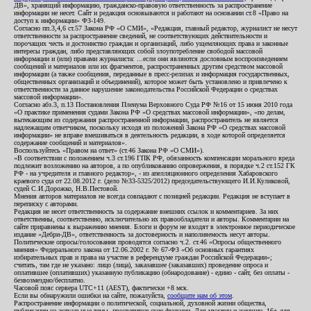
ДВ», хранящий информацию, гражданско-правовую ответственность за распространение
информации не несет. Сайт и редакция основываются и работают на основании ст.8 «Право на
доступ к информации» ФЗ-149.
Согласно пп.3,4,6 ст.57 Закона РФ «О СМИ», «Редакция, главный редактор, журналист не несут
ответственности за распространение сведений, не соответствующих действительности и
порочащих честь и достоинство граждан и организаций, либо ущемляющих права и законные
интересы граждан, либо представляющих собой злоупотребление свободой массовой
информации и (или) правами журналиста: ...если они являются дословным воспроизведением
сообщений и материалов или их фрагментов, распространенных другим средством массовой
информации (а также сообщения, переданные в пресс-релизах и информация государственных,
общественных организаций и объединений), которое может быть установлено и привлечено к
ответственности за данное нарушение законодательства Российской Федерации о средствах
массовой информации».
Согласно абз.3, п.13 Постановления Пленума Верховного Суда РФ №16 от 15 июня 2010 года
«О практике применения судами Закона РФ «О средствах массовой информации», «по делам,
вытекающим из содержания распространенной информации, распространитель не является
надлежащим ответчиком, поскольку исходя из положений Закона РФ «О средствах массовой
информации» не вправе вмешиваться в деятельность редакции, в ходе которой определяется
содержание сообщений и материалов».
Воспользуйтесь «Правом на ответ» (ст.46 Закона РФ «О СМИ»).
«В соответствии с положением ч.3 ст.196 ГПК РФ, обязанность компенсации морального вреда
подлежит возложению на авторов, а по опубликованию опровержения, в порядке ч.2 ст.152 ГК
РФ - на учредителя и главного редактор», - из апелляционного определения Хабаровского
краевого суда от 22.08.2012 г. (дело №33-5325/2012) председательствующего И.И.Куликовой,
судей С.И.Дорожко, Н.В.Пестовой.
Мнения авторов материалов не всегда совпадают с позицией редакции. Редакция не вступает в
переписку с авторами.
Редакция не несет ответственность за содержание внешних ссылок и комментариев. За них
ответственны, соответственно, исключительно их правообладатели и авторы. Комментарии на
сайте приравнены к выражению мнения. Блоги и форум не входят в электронное периодическое
издание «Дебри-ДВ», ответственность за достоверность и наполняемость несут авторы.
Политические опросы/голосования проводятся согласно ч.2. ст.46 «Опросы общественного
мнения» Федерального закона от 12.06.2002 г. № 67-ФЗ «Об основных гарантиях
избирательных прав и права на участие в референдуме граждан Российской Федерации»;
считать, там где не указано: лицо (лица), заказавшее (заказавших) проведение опроса и
оплатившее (оплативших) указанную публикацию (обнародование) - едино - сайт, без оплаты -
безвозмездно/бесплатно.
Часовой пояс сервера UTC+11 (AEST), фактически +8 мск.
Если вы обнаружили ошибки на сайте, пожалуйста,
сообщите нам об этом
.
Распространение информации о политической, социальной, духовной жизни общества,
публикации на актуальные темы, просветительские функции. Для мужчин и женщин. 16+ для