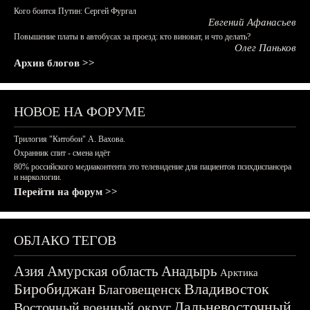
Кого боится Путин: Сергей Фургал
Евгений Афанасьев
Повышение платы в автобусах за проезд: кто виноват, и что делать?
Олег Паньков
Архив блогов >>
НОВОЕ НА ФОРУМЕ
Трилогия "Китобои" А. Вахова.
Охранник спит - смена идёт
80% российского медиаконтента это телевидение для пациентов психдиспансера
и наркологии.
Перейти на форум >>
ОБЛАКО ТЕГОВ
Азия
Амурская область
Анадырь
Арктика
Биробиджан
Владивосток
Благовещенск
Дальневосточный
Восточный военный округ