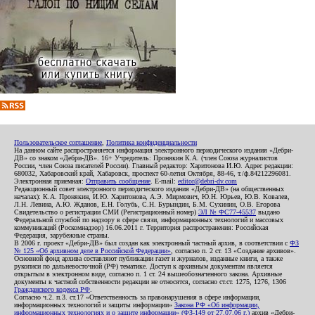
Пользовательское соглашение
,
Политика конфиденциальности
На данном сайте распространяется информация электронного периодического издания «Дебри-
ДВ» со знаком «Дебри-ДВ». 16+ Учредитель: Пронякин К.А. (член Союза журналистов
России, член Союза писателей России). Главный редактор: Харитонова И.Ю. Адрес редакции:
680032, Хабаровский край, Хабаровск, проспект 60-летия Октября, 88-46, т./ф.84212296081.
Электронная приемная:
Отправить сообщение
. E-mail:
editor@debri-dv.com
Редакционный совет электронного периодического издания «Дебри-ДВ» (на общественных
началах): К.А. Пронякин, И.Ю. Харитонова, А.Э. Мирмович, Ю.Н. Юрьев, Ю.В. Ковалев,
Л.Н. Левина, А.Ю. Жданов, Е.Н. Голубь, С.Н. Бурындин, Б.М. Сухинин, О.В. Егорова
Свидетельство о регистрации СМИ (Регистрационный номер)
ЭЛ № ФС77-45537
выдано
Федеральной службой по надзору в сфере связи, информационных технологий и массовых
коммуникаций (Роскомнадзор) 16.06.2011 г. Территория распространения: Российская
Федерация, зарубежные страны.
В 2006 г. проект «Дебри-ДВ» был создан как электронный частный архив, в соответствии с
ФЗ
№ 125 «Об архивном деле в Российской Федерации»
, согласно п. 2 ст. 13 «Создание архивов».
Основной фонд архива составляют публикации газет и журналов, изданные книги, а также
рукописи по дальневосточной (РФ) тематике. Доступ к архивным документам является
открытым в электронном виде, согласно п. 1 ст. 24 вышеобозначенного закона. Архивные
документы к частной собственности редакции не относятся, согласно ст.ст. 1275, 1276, 1306
Гражданского кодекса РФ
.
Согласно ч.2. п.3. ст.17 «Ответственность за правонарушения в сфере информации,
информационных технологий и защиты информации»
Закона РФ «Об информации,
информационных технологиях и о защите информации» (ФЗ-149 от 27.07.06 г.)
архив «Дебри-