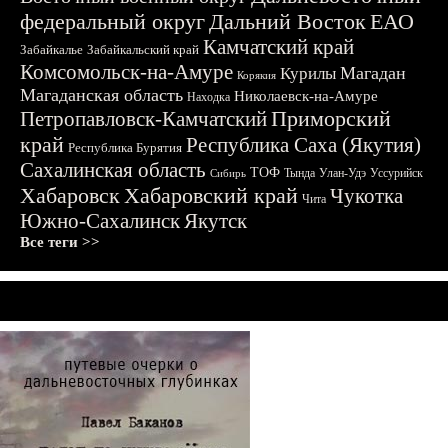
федеральный округ
Дальний Восток
ЕАО
Камчатский край
Забайкалье
Забайкальский край
Комсомольск-на-Амуре
Магадан
Курилы
Корякия
Магаданская область
Николаевск-на-Амуре
Находка
Приморский
Петропавловск-Камчатский
край
Республика Саха (Якутия)
Республика Бурятия
Сахалинская область
ТОФ
Тында
Улан-Удэ
Уссурийск
Сибирь
Хабаровск
Хабаровский край
Чукотка
Чита
Южно-Сахалинск
Якутск
Все теги >>