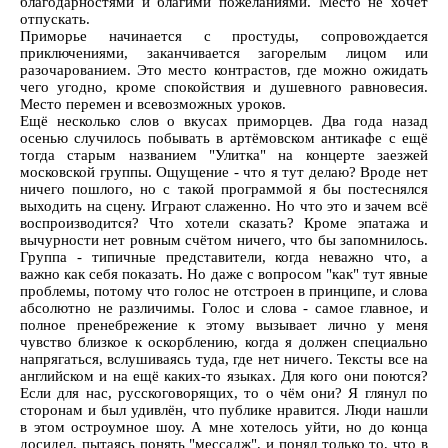
благодарностями и благими пожеланиями. Место не хочет
отпускать.
Приморье начинается с простуды, сопровождается
приключениями, заканчивается загорелым лицом или
разочарованием. Это место контрастов, где можно ожидать
чего угодно, кроме спокойствия и душевного равновесия.
Место перемен и всевозможных уроков.
Ещё несколько слов о вкусах приморцев. Два года назад
осенью случилось побывать в артёмовском антикафе с ещё
тогда старым названием "Улитка" на концерте заезжей
московской группы. Ощущение - что я тут делаю? Вроде нет
ничего пошлого, но с такой программой я бы постеснялся
выходить на сцену. Играют слаженно. Но что это и зачем всё
воспроизводится? Что хотели сказать? Кроме эпатажа и
вычурности нет ровным счётом ничего, что бы запомнилось.
Группа - типичные представители, когда неважно что, а
важно как себя показать. Но даже с вопросом "как" тут явные
проблемы, потому что голос не отстроен в принципе, и слова
абсолютно не различимы. Голос и слова - самое главное, и
полное пренебрежение к этому вызывает лично у меня
чувство близкое к оскорблению, когда я должен специально
напрягаться, вслушиваясь туда, где нет ничего. Тексты все на
английском и на ещё каких-то языках. Для кого они поются?
Если для нас, русскоговорящих, то о чём они? Я глянул по
сторонам и был удивлён, что публике нравится. Люди нашли
в этом остроумное шоу. А мне хотелось уйти, но до конца
досидел, пытаясь понять "мессадж", и понял только то, что в