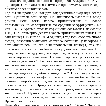
полагается окраине большого города. Во Владивостоке мне
приходится сталкиваться с теми же проблемами, хотя Владик
в целом более цивилизован.
Где бы ни проходил концерт, определённые надежды всегда
есть. Ценители есть везде. Но активность населения везде
разная. Если взять кол-во приглашённых и кол-во
побывавших на мероприятии, то средний коэффициент - 1/3
или 1/4. В Артёме этот коэффициент составляет примерно
1/10, т. е. примерно десятая часть приглашённых придёт на
ваш концерт. В январе 2014 однажды удалось собрать много
людей, обзвонив знакомых местного ботаника, у которого я
останавливаюсь, но это был провальный концерт, так как
почти все зрители ушли ближе к середине выступления. Они
ожидали что-то другого, но пришли, потому что их всех
позвал хороший знакомый. На какой прогноз рассчитывать
при таких условиях? Поэтому, когда мне позвонила директор
местного антикафе с предложением провести выступление, я
ей обрисовал всю ситуацию и задал вопрос: "Есть ли у вас
опыт проведения подобных концертов?" Поскольку это был
новый директор антикафе, то опыта у неё не было. Но мы
решили попробовать, задействовав её старые связи со
школой искусств. Придётся всем нам, организаторам и
музыканту, осваивать искусство проведения массовых
мероприятий. Нужно дать понять людям, что на концерте
они получат нечто такое, что не смогут скачать из интернета.
Время нынче такое.
Первый концерт проходил в ночном клубе "Маяк". Звук мы