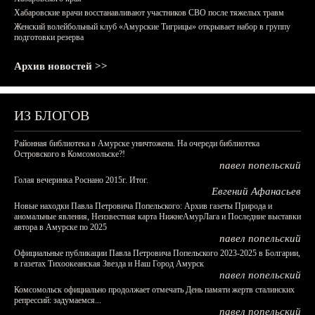
Хабаровские врачи восстанавливают участников СВО после тяжелых травм
Женский волейбольный клуб «Амурские Тигрицы» открывает набор в группу
подготовки резерва
Архив новостей >>
ИЗ БЛОГОВ
Районная библиотека в Амурске уничтожена. На очереди библиотека
Островского в Комсомольске?!
павел попельский
Голая вечеринка Роснано 2015г. Итог.
Евгений Афанасьев
Новые находки Павла Петровича Попельского: Архив газеты Природа и
аномальные явления, Неизвестная карта НижнеАмурЛага и Последние выставки
автора в Амурске по 2025
павел попельский
Официальные публикации Павла Петровича Попельского 2023-2025 в Болгарии,
в газетах Тихоокеанская Звезда и Наш Город Амурск
павел попельский
Комсомольск официально продолжает отмечать День памяти жертв сталинских
репрессий: задумаемся...
павел попельский