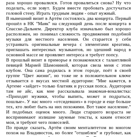
раза хорошо провалился. Готов провалиться снова? Ну что
поделать, если зовут. Будем вместе пробовать достучаться
головой стену. Играть трудным людям - опыт нужный.
В нынешний визит в Артём состоялось два концерта. Первый
прошёл в НК "Маяк" на следующий день после концерта в
Спасске-Дальнем. Директор клуба изначально был хорошо
расположен, но понимал сложность продвижения подобной
музыки для местного населения. Он старается у себя
устраивать оригинальные вечера с элементами креатива,
приглашать интересных музыкантов, но здешний народ в
основной массе не проявляет интереса и требует попсу.
В прошлый визит в приморье я познакомился с талантливой
певицей Марией Шамониной, которая свела меня с этим
клубом. Она сама родилась в этом городе, поёт в своей
группе "Цвет жизни", но тоже не в положительном ключе
отзывается о вкусах местной аудитории: "Мне кажется, в
Артеме «зайдет» только блатняк и русская попса. Аудитория
там не айс, как мне рассказывала знакомая-вокалистка:
«Приходят мужики, чтобы выпить, может и подраться,
пошлые». У нас много «отсидевших» в городе и еще больше
тех, кто любит быть на них похожими. Вот такое население."
И подобных оценок много. Люди старшего возраста не
воспринимают излишне заумные тексты, к каким относят
мои, и требуют чего повеселей.
По правде сказать, Артём своим менталитетом во многом
похож на Владивосток, но более "отшиблен" и грубоват, как