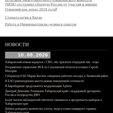
Исполком Международного олимпийского комитета
(МОК) отстранил сборную России от участия в зимних
Олимпийских играх 2018 года❗️
Стоматология в Китае
Работа в Нижневартовске-делимся опытом
НОВОСТИ
10.08.2026
Хабаровский атаман вернулся с СВО, ему присвоен очередной чин - есаул
Пограничное управление ФСБ по Сахалинской области возглавил Сергей
Махорин
Губернатор ЕАО Мария Костюк совершила рабочую поездку в Ленинский район
В ЕАО рекомендовано ввести режим повышенной готовности
В Биробиджане продолжается модернизация Арбата
Дмитрий Демешин: Развиваем Хабаровский край с поддержкой президента
России и полпредства ДФО
Более тысячи наблюдателей обеспечат законность и прозрачность выборов в
Хабаровском крае
Добыть рекордное количество золота, меди и олова планируют горняки
Хабаровского края