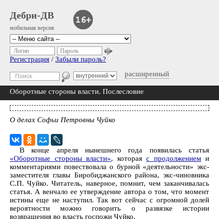
Дебри-ДВ
мобильная версия
Логин
Пароль
Регистрация
/
Забыли пароль?
расширенный
Оборотные стороны власти. Послесловие
О делах Софьи Петровны Чуйко
В конце апреля нынешнего года появилась статья
«Оборотные стороны власти»
, которая
с продолжением
и
комментариями повествовала о бурной «деятельности» экс-
заместителя главы Биробиджанского района, экс-чиновника
С.П. Чуйко. Читатель, наверное, помнит, чем заканчивалась
статья. А венчало ее утверждение автора о том, что момент
истины еще не наступил. Так вот сейчас с огромной долей
вероятности можно говорить о развязке истории
возвращения во власть госпожи Чуйко.