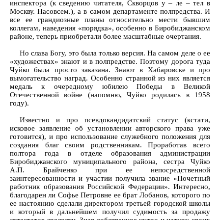
инспектора (к сведению читателя, Скворцов у – ле – тел в
Москву. Насовсем.), а в самом департаменте полпредства. И
все ее грандиозные планы относительно мести бывшим
коллегам, наведения «порядка», особенно в Биробиджанском
районе, теперь приобретали более масштабные очертания.
Но слава Богу, это была только версия. На самом деле о ее
«художествах» знают и в полпредстве. Поэтому дорога туда
Чуйко была просто заказана. Знают в Хабаровске и про
вымогательство наград. Особенно странной из них является
медаль к очередному юбилею Победы в Великой
Отечественной войне (напомню, Чуйко родилась в 1958
году).
Известно и про псевдокандидатский статус (кстати,
исковое заявление об установлении авторского права уже
готовится), и про использование служебного положения для
создания благ своим родственникам. Проработав всего
полтора года в отделе образования администрации
Биробиджанского муниципального района, сестра Чуйко
А.П. Брайченко при ее непосредственной
заинтересованности и участии получила звание «Почетный
работник образования Российской Федерации». Интересно,
благодарен ли Софье Петровне ее брат Лобанов, которого по
ее настоянию сделали директором третьей городской школы
и который в дальнейшем получил судимость за продажу