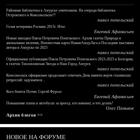
Районная библиотека в Амурске уничтожена. На очереди библиотека
Островского в Комсомольске?!
павел попельский
Голая вечеринка Роснано 2015г. Итог.
Евгений Афанасьев
Новые находки Павла Петровича Попельского: Архив газеты Природа и
аномальные явления, Неизвестная карта НижнеАмурЛага и Последние выставки
автора в Амурске по 2025
павел попельский
Официальные публикации Павла Петровича Попельского 2023-2025 в Болгарии,
в газетах Тихоокеанская Звезда и Наш Город Амурск
павел попельский
Комсомольск официально продолжает отмечать День памяти жертв сталинских
репрессий: задумаемся...
павел попельский
Кого боится Путин: Сергей Фургал
Евгений Афанасьев
Повышение платы в автобусах за проезд: кто виноват, и что делать?
Олег Паньков
Архив блогов >>
НОВОЕ НА ФОРУМЕ