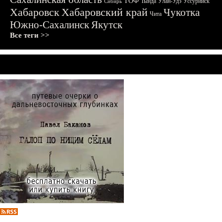
ТОФ
Тында
Улан-Удэ
Уссурийск
Сибирь
Хабаровск
Хабаровский край
Чукотка
Чита
Южно-Сахалинск
Якутск
Все теги >>