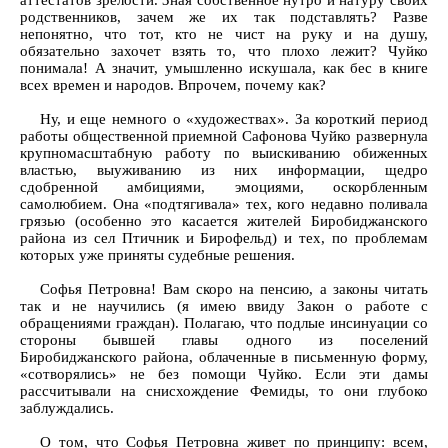
аттестатов зрелости. Зная собственное нутро и натуру своих
родственников, зачем же их так подставлять? Разве
непонятно, что тот, кто не чист на руку и на душу,
обязательно захочет взять то, что плохо лежит? Чуйко
понимала! А значит, умышленно искушала, как бес в книге
всех времен и народов. Впрочем, почему как?
Ну, и еще немного о «художествах». За короткий период
работы общественной приемной Сафонова Чуйко развернула
крупномасштабную работу по выискиванию обиженных
властью, выуживанию из них информации, щедро
сдобренной амбициями, эмоциями, оскорбленным
самолюбием. Она «подтягивала» тех, кого недавно поливала
грязью (особенно это касается жителей Биробиджанского
района из сел Птичник и Бирофельд) и тех, по проблемам
которых уже приняты судебные решения.
Софья Петровна! Вам скоро на пенсию, а законы читать
так и не научились (я имею ввиду Закон о работе с
обращениями граждан). Полагаю, что подлые инсинуации со
стороны бывшей главы одного из поселений
Биробиджанского района, облаченные в письменную форму,
«сотворялись» не без помощи Чуйко. Если эти дамы
рассчитывали на снисхождение Фемиды, то они глубоко
заблуждались.
О том, что Софья Петровна живет по принципу: всем,