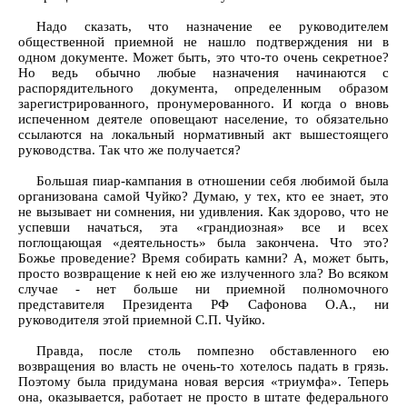
Надо сказать, что назначение ее руководителем
общественной приемной не нашло подтверждения ни в
одном документе. Может быть, это что-то очень секретное?
Но ведь обычно любые назначения начинаются с
распорядительного документа, определенным образом
зарегистрированного, пронумерованного. И когда о вновь
испеченном деятеле оповещают население, то обязательно
ссылаются на локальный нормативный акт вышестоящего
руководства. Так что же получается?
Большая пиар-кампания в отношении себя любимой была
организована самой Чуйко? Думаю, у тех, кто ее знает, это
не вызывает ни сомнения, ни удивления. Как здорово, что не
успевши начаться, эта «грандиозная» все и всех
поглощающая «деятельность» была закончена. Что это?
Божье проведение? Время собирать камни? А, может быть,
просто возвращение к ней ею же излученного зла? Во всяком
случае - нет больше ни приемной полномочного
представителя Президента РФ Сафонова О.А., ни
руководителя этой приемной С.П. Чуйко.
Правда, после столь помпезно обставленного ею
возвращения во власть не очень-то хотелось падать в грязь.
Поэтому была придумана новая версия «триумфа». Теперь
она, оказывается, работает не просто в штате федерального