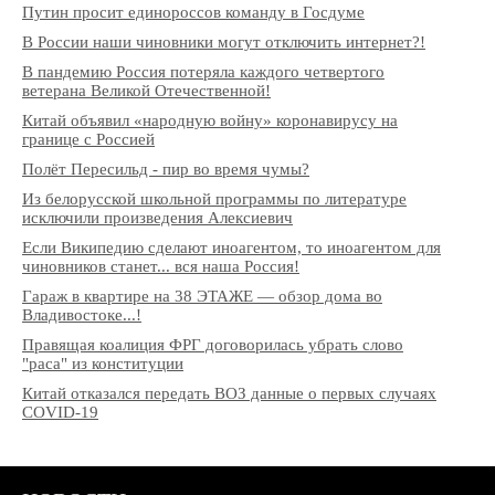
Путин просит единороссов команду в Госдуме
В России наши чиновники могут отключить интернет?!
В пандемию Россия потеряла каждого четвертого
ветерана Великой Отечественной!
Китай объявил «народную войну» коронавирусу на
границе с Россией
Полёт Пересильд - пир во время чумы?
Из белорусской школьной программы по литературе
исключили произведения Алексиевич
Если Википедию сделают иноагентом, то иноагентом для
чиновников станет... вся наша Россия!
Гараж в квартире на 38 ЭТАЖЕ — обзор дома во
Владивостоке...!
Правящая коалиция ФРГ договорилась убрать слово
"раса" из конституции
Китай отказался передать ВОЗ данные о первых случаях
COVID-19