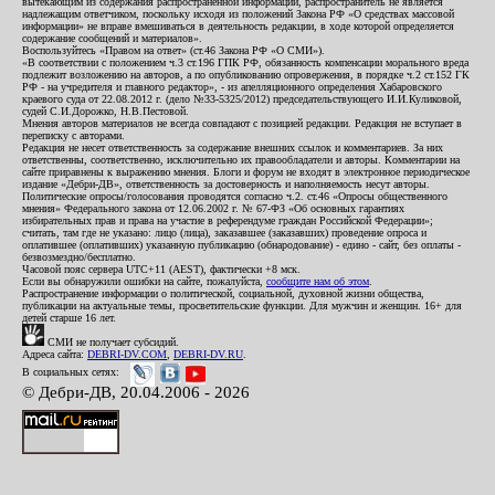
вытекающим из содержания распространенной информации, распространитель не является
надлежащим ответчиком, поскольку исходя из положений Закона РФ «О средствах массовой
информации» не вправе вмешиваться в деятельность редакции, в ходе которой определяется
содержание сообщений и материалов».
Воспользуйтесь «Правом на ответ» (ст.46 Закона РФ «О СМИ»).
«В соответствии с положением ч.3 ст.196 ГПК РФ, обязанность компенсации морального вреда
подлежит возложению на авторов, а по опубликованию опровержения, в порядке ч.2 ст.152 ГК
РФ - на учредителя и главного редактор», - из апелляционного определения Хабаровского
краевого суда от 22.08.2012 г. (дело №33-5325/2012) председательствующего И.И.Куликовой,
судей С.И.Дорожко, Н.В.Пестовой.
Мнения авторов материалов не всегда совпадают с позицией редакции. Редакция не вступает в
переписку с авторами.
Редакция не несет ответственность за содержание внешних ссылок и комментариев. За них
ответственны, соответственно, исключительно их правообладатели и авторы. Комментарии на
сайте приравнены к выражению мнения. Блоги и форум не входят в электронное периодическое
издание «Дебри-ДВ», ответственность за достоверность и наполняемость несут авторы.
Политические опросы/голосования проводятся согласно ч.2. ст.46 «Опросы общественного
мнения» Федерального закона от 12.06.2002 г. № 67-ФЗ «Об основных гарантиях
избирательных прав и права на участие в референдуме граждан Российской Федерации»;
считать, там где не указано: лицо (лица), заказавшее (заказавших) проведение опроса и
оплатившее (оплативших) указанную публикацию (обнародование) - едино - сайт, без оплаты -
безвозмездно/бесплатно.
Часовой пояс сервера UTC+11 (AEST), фактически +8 мск.
Если вы обнаружили ошибки на сайте, пожалуйста,
сообщите нам об этом
.
Распространение информации о политической, социальной, духовной жизни общества,
публикации на актуальные темы, просветительские функции. Для мужчин и женщин. 16+ для
детей старше 16 лет.
СМИ не получает субсидий.
Адреса сайта:
DEBRI-DV.COM
,
DEBRI-DV.RU
.
В социальных сетях:
© Дебри-ДВ, 20.04.2006 - 2026