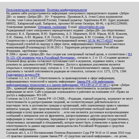
Пользовательское соглашение
,
Политика конфиденциальности
На данном сайте распространяется информация электронного периодического издания «Дебри-
ДВ» со знаком «Дебри-ДВ». 16+ Учредитель: Пронякин К.А. (член Союза журналистов
России, член Союза писателей России). Главный редактор: Харитонова И.Ю. Адрес редакции:
680032, Хабаровский край, Хабаровск, проспект 60-летия Октября, 88-46, т./ф.84212296081.
Электронная приемная:
Отправить сообщение
. E-mail:
editor@debri-dv.com
Редакционный совет электронного периодического издания «Дебри-ДВ» (на общественных
началах): К.А. Пронякин, И.Ю. Харитонова, А.Э. Мирмович, Ю.Н. Юрьев, Ю.В. Ковалев,
Л.Н. Левина, А.Ю. Жданов, Е.Н. Голубь, С.Н. Бурындин, Б.М. Сухинин, О.В. Егорова
Свидетельство о регистрации СМИ (Регистрационный номер)
ЭЛ № ФС77-45537
выдано
Федеральной службой по надзору в сфере связи, информационных технологий и массовых
коммуникаций (Роскомнадзор) 16.06.2011 г. Территория распространения: Российская
Федерация, зарубежные страны.
В 2006 г. проект «Дебри-ДВ» был создан как электронный частный архив, в соответствии с
ФЗ
№ 125 «Об архивном деле в Российской Федерации»
, согласно п. 2 ст. 13 «Создание архивов».
Основной фонд архива составляют публикации газет и журналов, изданные книги, а также
рукописи по дальневосточной (РФ) тематике. Доступ к архивным документам является
открытым в электронном виде, согласно п. 1 ст. 24 вышеобозначенного закона. Архивные
документы к частной собственности редакции не относятся, согласно ст.ст. 1275, 1276, 1306
Гражданского кодекса РФ
.
Согласно ч.2. п.3. ст.17 «Ответственность за правонарушения в сфере информации,
информационных технологий и защиты информации»
Закона РФ «Об информации,
информационных технологиях и о защите информации» (ФЗ-149 от 27.07.06 г.)
архив «Дебри-
ДВ», хранящий информацию, гражданско-правовую ответственность за распространение
информации не несет. Сайт и редакция основываются и работают на основании ст.8 «Право на
доступ к информации» ФЗ-149.
Согласно пп.3,4,6 ст.57 Закона РФ «О СМИ», «Редакция, главный редактор, журналист не несут
ответственности за распространение сведений, не соответствующих действительности и
порочащих честь и достоинство граждан и организаций, либо ущемляющих права и законные
интересы граждан, либо представляющих собой злоупотребление свободой массовой
информации и (или) правами журналиста: ...если они являются дословным воспроизведением
сообщений и материалов или их фрагментов, распространенных другим средством массовой
информации (а также сообщения, переданные в пресс-релизах и информация государственных,
общественных организаций и объединений), которое может быть установлено и привлечено к
ответственности за данное нарушение законодательства Российской Федерации о средствах
массовой информации».
Согласно абз.3, п.13 Постановления Пленума Верховного Суда РФ №16 от 15 июня 2010 года
«О практике применения судами Закона РФ «О средствах массовой информации», «по делам,