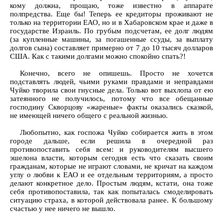
кому должна, прощаю, тоже известно в аппарате
полпредства. Еще бы! Теперь ее кредиторы проживают не
только на территории ЕАО, но и в Хабаровском крае и даже в
государстве Израиль. По грубым подсчетам, ее долг людям
(за купленные машины, за погашенные ссуды, за выплату
долгов сына) составляет примерно от 7 до 10 тысяч долларов
США. Как с такими долгами можно спокойно спать?!
Конечно, всего не опишешь. Просто не хочется
подставлять людей, чьими руками правдами и неправдами
Чуйко творила свои гнусные дела. Только вот выхлопа от ею
затеянного не получилось, потому что все обещанные
господину Скворцову «жареные» факты оказались сказкой,
не имеющей ничего общего с реальной жизнью.
Любопытно, как госпожа Чуйко собирается жить в этом
городе дальше, если решила в очередной раз
противопоставить себя всем: и руководителям высшего
эшелона власти, которым сегодня есть что сказать своим
гражданам, которые не играют словами, не кричат на каждом
углу о любви к ЕАО и ее отдельным территориям, а просто
делают конкретное дело. Простым людям, кстати, она тоже
себя противопоставила, так как попыталась смоделировать
ситуацию страха, в которой действовала ранее. К большому
счастью у нее ничего не вышло.