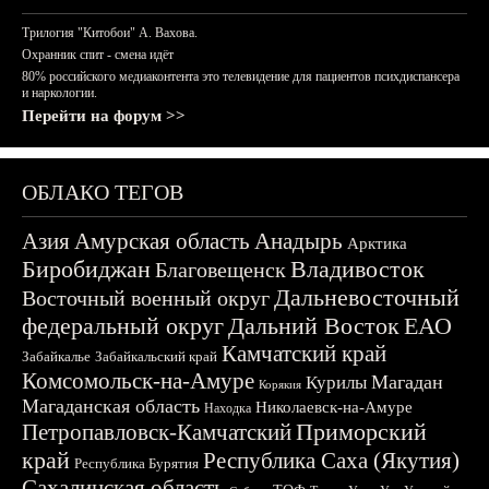
Трилогия "Китобои" А. Вахова.
Охранник спит - смена идёт
80% российского медиаконтента это телевидение для пациентов психдиспансера
и наркологии.
Перейти на форум >>
ОБЛАКО ТЕГОВ
Азия
Амурская область
Анадырь
Арктика
Биробиджан
Владивосток
Благовещенск
Дальневосточный
Восточный военный округ
федеральный округ
Дальний Восток
ЕАО
Камчатский край
Забайкалье
Забайкальский край
Комсомольск-на-Амуре
Магадан
Курилы
Корякия
Магаданская область
Николаевск-на-Амуре
Находка
Приморский
Петропавловск-Камчатский
край
Республика Саха (Якутия)
Республика Бурятия
Сахалинская область