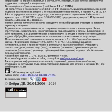
информации» не вправе вмешиваться в деятельность редакции, в ходе которой определяется
содержание сообщений и материалов».
Воспользуйтесь «Правом на ответ» (ст.46 Закона РФ «О СМИ»).
«В соответствии с положением ч.3 ст.196 ГПК РФ, обязанность компенсации морального вреда
подлежит возложению на авторов, а по опубликованию опровержения, в порядке ч.2 ст.152 ГК
РФ - на учредителя и главного редактор», - из апелляционного определения Хабаровского
краевого суда от 22.08.2012 г. (дело №33-5325/2012) председательствующего И.И.Куликовой,
судей С.И.Дорожко, Н.В.Пестовой.
Мнения авторов материалов не всегда совпадают с позицией редакции. Редакция не вступает в
переписку с авторами.
Редакция не несет ответственность за содержание внешних ссылок и комментариев. За них
ответственны, соответственно, исключительно их правообладатели и авторы. Комментарии на
сайте приравнены к выражению мнения. Блоги и форум не входят в электронное периодическое
издание «Дебри-ДВ», ответственность за достоверность и наполняемость несут авторы.
Политические опросы/голосования проводятся согласно ч.2. ст.46 «Опросы общественного
мнения» Федерального закона от 12.06.2002 г. № 67-ФЗ «Об основных гарантиях
избирательных прав и права на участие в референдуме граждан Российской Федерации»;
считать, там где не указано: лицо (лица), заказавшее (заказавших) проведение опроса и
оплатившее (оплативших) указанную публикацию (обнародование) - едино - сайт, без оплаты -
безвозмездно/бесплатно.
Часовой пояс сервера UTC+11 (AEST), фактически +8 мск.
Если вы обнаружили ошибки на сайте, пожалуйста,
сообщите нам об этом
.
Распространение информации о политической, социальной, духовной жизни общества,
публикации на актуальные темы, просветительские функции. Для мужчин и женщин. 16+ для
детей старше 16 лет.
СМИ не получает субсидий.
Адреса сайта:
DEBRI-DV.COM
,
DEBRI-DV.RU
.
В социальных сетях:
© Дебри-ДВ, 20.04.2006 - 2026