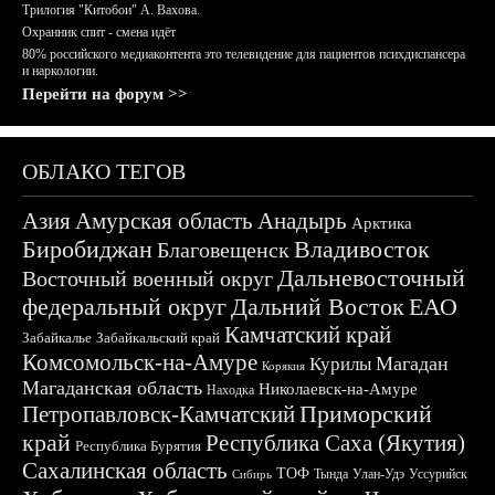
Трилогия "Китобои" А. Вахова.
Охранник спит - смена идёт
80% российского медиаконтента это телевидение для пациентов психдиспансера
и наркологии.
Перейти на форум >>
ОБЛАКО ТЕГОВ
Азия
Амурская область
Анадырь
Арктика
Биробиджан
Владивосток
Благовещенск
Дальневосточный
Восточный военный округ
федеральный округ
Дальний Восток
ЕАО
Камчатский край
Забайкалье
Забайкальский край
Комсомольск-на-Амуре
Магадан
Курилы
Корякия
Магаданская область
Николаевск-на-Амуре
Находка
Приморский
Петропавловск-Камчатский
край
Республика Саха (Якутия)
Республика Бурятия
Сахалинская область
ТОФ
Тында
Улан-Удэ
Уссурийск
Сибирь