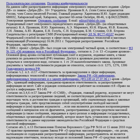
Пользовательское соглашение
,
Политика конфиденциальности
На данном сайте распространяется информация электронного периодического издания «Дебри-
ДВ» со знаком «Дебри-ДВ». 16+ Учредитель: Пронякин К.А. (член Союза журналистов
России, член Союза писателей России). Главный редактор: Харитонова И.Ю. Адрес редакции:
680032, Хабаровский край, Хабаровск, проспект 60-летия Октября, 88-46, т./ф.84212296081.
Электронная приемная:
Отправить сообщение
. E-mail:
editor@debri-dv.com
Редакционный совет электронного периодического издания «Дебри-ДВ» (на общественных
началах): К.А. Пронякин, И.Ю. Харитонова, А.Э. Мирмович, Ю.Н. Юрьев, Ю.В. Ковалев,
Л.Н. Левина, А.Ю. Жданов, Е.Н. Голубь, С.Н. Бурындин, Б.М. Сухинин, О.В. Егорова
Свидетельство о регистрации СМИ (Регистрационный номер)
ЭЛ № ФС77-45537
выдано
Федеральной службой по надзору в сфере связи, информационных технологий и массовых
коммуникаций (Роскомнадзор) 16.06.2011 г. Территория распространения: Российская
Федерация, зарубежные страны.
В 2006 г. проект «Дебри-ДВ» был создан как электронный частный архив, в соответствии с
ФЗ
№ 125 «Об архивном деле в Российской Федерации»
, согласно п. 2 ст. 13 «Создание архивов».
Основной фонд архива составляют публикации газет и журналов, изданные книги, а также
рукописи по дальневосточной (РФ) тематике. Доступ к архивным документам является
открытым в электронном виде, согласно п. 1 ст. 24 вышеобозначенного закона. Архивные
документы к частной собственности редакции не относятся, согласно ст.ст. 1275, 1276, 1306
Гражданского кодекса РФ
.
Согласно ч.2. п.3. ст.17 «Ответственность за правонарушения в сфере информации,
информационных технологий и защиты информации»
Закона РФ «Об информации,
информационных технологиях и о защите информации» (ФЗ-149 от 27.07.06 г.)
архив «Дебри-
ДВ», хранящий информацию, гражданско-правовую ответственность за распространение
информации не несет. Сайт и редакция основываются и работают на основании ст.8 «Право на
доступ к информации» ФЗ-149.
Согласно пп.3,4,6 ст.57 Закона РФ «О СМИ», «Редакция, главный редактор, журналист не несут
ответственности за распространение сведений, не соответствующих действительности и
порочащих честь и достоинство граждан и организаций, либо ущемляющих права и законные
интересы граждан, либо представляющих собой злоупотребление свободой массовой
информации и (или) правами журналиста: ...если они являются дословным воспроизведением
сообщений и материалов или их фрагментов, распространенных другим средством массовой
информации (а также сообщения, переданные в пресс-релизах и информация государственных,
общественных организаций и объединений), которое может быть установлено и привлечено к
ответственности за данное нарушение законодательства Российской Федерации о средствах
массовой информации».
Согласно абз.3, п.13 Постановления Пленума Верховного Суда РФ №16 от 15 июня 2010 года
«О практике применения судами Закона РФ «О средствах массовой информации», «по делам,
вытекающим из содержания распространенной информации, распространитель не является
надлежащим ответчиком, поскольку исходя из положений Закона РФ «О средствах массовой