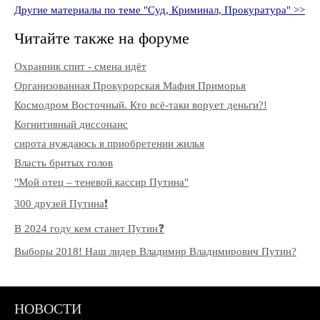
Другие материалы по теме "Суд, Криминал, Прокуратура" >>
Читайте также на форуме
Охранник спит - смена идёт
Организованная Прокурорская Мафия Приморья
Космодром Восточный. Кто всё-таки ворует деньги?!
Когнитивный диссонанс
сирота нуждаюсь в приобретении жилья
Власть бритых голов
"Мой отец – теневой кассир Путина"
300 друзей Путина❗️
В 2024 году кем станет Путин❓
Выборы 2018! Наш лидер Владимир Владимирович Путин?
НОВОСТИ