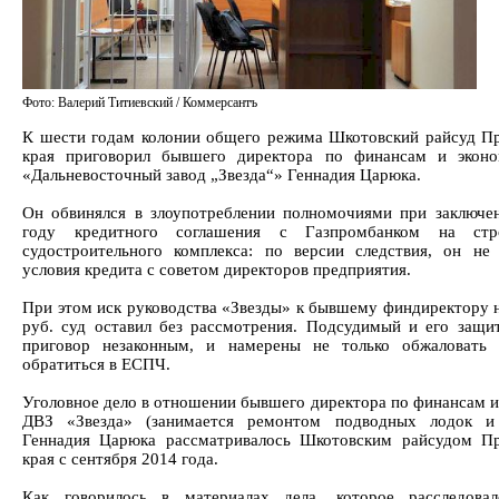
Фото: Валерий Титиевский / Коммерсантъ
К шести годам колонии общего режима Шкотовский райсуд П
края приговорил бывшего директора по финансам и экон
«Дальневосточный завод „Звезда“» Геннадия Царюка.
Он обвинялся в злоупотреблении полномочиями при заключе
году кредитного соглашения с Газпромбанком на стро
судостроительного комплекса: по версии следствия, он не 
условия кредита с советом директоров предприятия.
При этом иск руководства «Звезды» к бывшему финдиректору н
руб. суд оставил без рассмотрения. Подсудимый и его защи
приговор незаконным, и намерены не только обжаловать 
обратиться в ЕСПЧ.
Уголовное дело в отношении бывшего директора по финансам и
ДВЗ «Звезда» (занимается ремонтом подводных лодок и 
Геннадия Царюка рассматривалось Шкотовским райсудом П
края с сентября 2014 года.
Как говорилось в материалах дела, которое расследовал