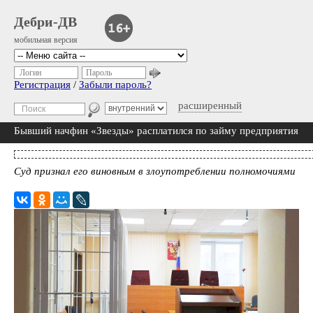
Дебри-ДВ
мобильная версия
Логин
Пароль
Регистрация
/
Забыли пароль?
расширенный
Бывший начфин «Звезды» расплатился по займу предприятия
Суд признал его виновным в злоупотреблении полномочиями