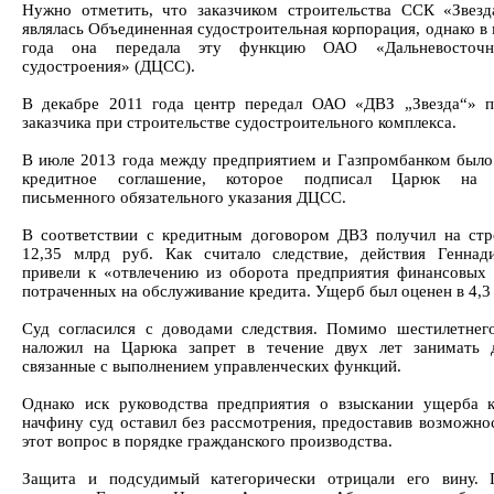
Нужно отметить, что заказчиком строительства ССК «Звезд
являлась Объединенная судостроительная корпорация, однако в
года она передала эту функцию ОАО «Дальневосточ
судостроения» (ДЦСС).
В декабре 2011 года центр передал ОАО «ДВЗ „Звезда“» 
заказчика при строительстве судостроительного комплекса.
В июле 2013 года между предприятием и Газпромбанком было
кредитное соглашение, которое подписал Царюк на 
письменного обязательного указания ДЦСС.
В соответствии с кредитным договором ДВЗ получил на стр
12,35 млрд руб. Как считало следствие, действия Генна
привели к «отвлечению из оборота предприятия финансовых 
потраченных на обслуживание кредита. Ущерб был оценен в 4,3
Суд согласился с доводами следствия. Помимо шестилетнег
наложил на Царюка запрет в течение двух лет занимать 
связанные с выполнением управленческих функций.
Однако иск руководства предприятия о взыскании ущерба
начфину суд оставил без рассмотрения, предоставив возможно
этот вопрос в порядке гражданского производства.
Защита и подсудимый категорически отрицали его вину. 