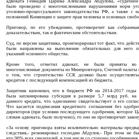
адвоката Геннадия Царюка Александра Абдулова, «судебное
было проведено с многочисленными нарушениями норм уго
уголовно-процессуального законодательства РФ, а также с 
положений Конвенции о защите прав человека и основных свобо
Приговор, по его убеждению, противоречит как собранны
доказательствам, так и фактическим обстоятельствам.
Суд, по версии защитника, проигнорировал тот факт, что дейс
были направлены на выполнение обязательных для него п
указаний основного общества.
Кроме того, отметил адвокат, не были приняты во
многочисленные документы из Минпромторга, Счетной палаты
о том, что строительство ССК должно было осуществлять
кредитов с последующей компенсацией из бюджета.
Защитник напомнил, что в бюджете РФ на 2014-2017 годы
была запланирована субсидия в размере 5,7 млрд руб. на
данного кредита, что однозначно свидетельствует о его согла
Что касается подписания кредитного соглашения без одобре
директоров (при условии последующего одобрения, которое Ц
словам адвоката, было получено), то оно не противоречит закон
«За основу приговора взяты исключительно материалы предва
следствия,- резюмировал господин Абдулов.- При этом не бы
что 90% всех свидетелей, в том числе со стороны гособвинения,