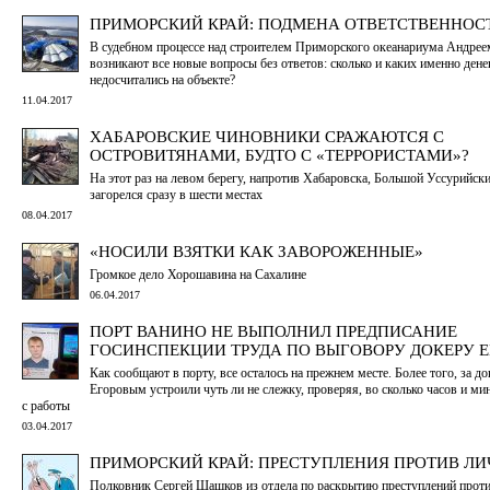
ПРИМОРСКИЙ КРАЙ: ПОДМЕНА ОТВЕТСТВЕННОС
В судебном процессе над строителем Приморского океанариума Андре
возникают все новые вопросы без ответов: сколько и каких именно дене
недосчитались на объекте?
11.04.2017
ХАБАРОВСКИЕ ЧИНОВНИКИ СРАЖАЮТСЯ С
ОСТРОВИТЯНАМИ, БУДТО С «ТЕРРОРИСТАМИ»?
На этот раз на левом берегу, напротив Хабаровска, Большой Уссурийск
загорелся сразу в шести местах
08.04.2017
«НОСИЛИ ВЗЯТКИ КАК ЗАВОРОЖЕННЫЕ»
Громкое дело Хорошавина на Сахалине
06.04.2017
ПОРТ ВАНИНО НЕ ВЫПОЛНИЛ ПРЕДПИСАНИЕ
ГОСИНСПЕКЦИИ ТРУДА ПО ВЫГОВОРУ ДОКЕРУ 
Как сообщают в порту, все осталось на прежнем месте. Более того, за д
Егоровым устроили чуть ли не слежку, проверяя, во сколько часов и ми
с работы
03.04.2017
ПРИМОРСКИЙ КРАЙ: ПРЕСТУПЛЕНИЯ ПРОТИВ Л
Полковник Сергей Шашков из отдела по раскрытию преступлений проти