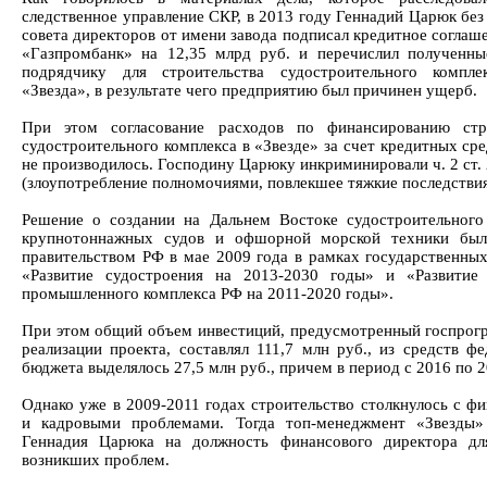
следственное управление СКР, в 2013 году Геннадий Царюк без
совета директоров от имени завода подписал кредитное соглаш
«Газпромбанк» на 12,35 млрд руб. и перечислил полученны
подрядчику для строительства судостроительного компле
«Звезда», в результате чего предприятию был причинен ущерб.
При этом согласование расходов по финансированию стро
судостроительного комплекса в «Звезде» за счет кредитных ср
не производилось. Господину Царюку инкриминировали ч. 2 ст.
(злоупотребление полномочиями, повлекшее тяжкие последствия
Решение о создании на Дальнем Востоке судостроительного
крупнотоннажных судов и офшорной морской техники был
правительством РФ в мае 2009 года в рамках государственны
«Развитие судостроения на 2013-2030 годы» и «Развитие
промышленного комплекса РФ на 2011-2020 годы».
При этом общий объем инвестиций, предусмотренный госпрог
реализации проекта, составлял 111,7 млн руб., из средств фе
бюджета выделялось 27,5 млн руб., причем в период с 2016 по 2
Однако уже в 2009-2011 годах строительство столкнулось с ф
и кадровыми проблемами. Тогда топ-менеджмент «Звезды»
Геннадия Царюка на должность финансового директора дл
возникших проблем.