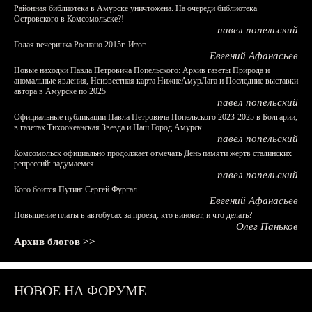
Районная библиотека в Амурске уничтожена. На очереди библиотека
Островского в Комсомольске?!
павел попельский
Голая вечеринка Роснано 2015г. Итог.
Евгений Афанасьев
Новые находки Павла Петровича Попельского: Архив газеты Природа и
аномальные явления, Неизвестная карта НижнеАмурЛага и Последние выставки
автора в Амурске по 2025
павел попельский
Официальные публикации Павла Петровича Попельского 2023-2025 в Болгарии,
в газетах Тихоокеанская Звезда и Наш Город Амурск
павел попельский
Комсомольск официально продолжает отмечать День памяти жертв сталинских
репрессий: задумаемся...
павел попельский
Кого боится Путин: Сергей Фургал
Евгений Афанасьев
Повышение платы в автобусах за проезд: кто виноват, и что делать?
Олег Паньков
Архив блогов >>
НОВОЕ НА ФОРУМЕ