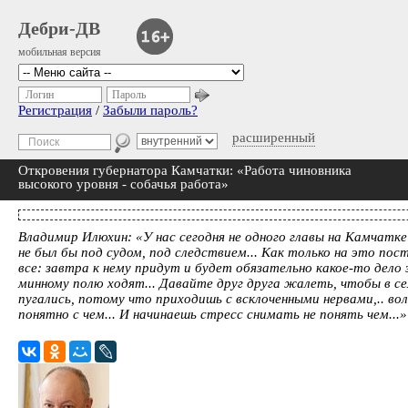
Дебри-ДВ
мобильная версия
Логин
Пароль
Регистрация
/
Забыли пароль?
расширенный
Откровения губернатора Камчатки: «Работа чиновника
высокого уровня - собачья работа»
Владимир Илюхин: «У нас сегодня не одного главы на Камчатке 
не был бы под судом, под следствием... Как только на это пос
все: завтра к нему придут и будет обязательно какое-то дело з
минному полю ходят... Давайте друг друга жалеть, чтобы в се
пугались, потому что приходишь с всклоченными нервами,.. вол
понятно с чем... И начинаешь стресс снимать не понять чем..