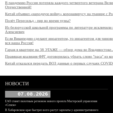
В пандемию Россия потеряла каждого четвертого ветерана Вели
Отечественной!
Китай объявил «народную войну» коронавирусу на границе с Ро
Полёт Пересильд - пир во время чумы?
Из белорусской школьной программы по литературе исключили 
Алексиевич
Если Википедию сделают иноагентом, то иноагентом для чиновни
вся наша Россия!
Гараж в квартире на 38 ЭТАЖЕ — обзор дома во Владивостоке..
Правящая коалиция ФРГ договорилась убрать слово "раса" из к
Китай отказался передать ВОЗ данные о первых случаях COVID
НОВОСТИ
07.08.2026
ЕАО станет пилотным регионом нового проекта Мастерской управления
«Сенеж»
В Хабаровском крае быстрее всего растут зарплаты у административного