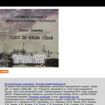
Пользовательское соглашение
,
Политика конфиденциальности
На данном сайте распространяется информация электронного периодического издания «Дебри-
ДВ» со знаком «Дебри-ДВ». 16+ Учредитель: Пронякин К.А. (член Союза журналистов
России, член Союза писателей России). Главный редактор: Харитонова И.Ю. Адрес редакции:
680032, Хабаровский край, Хабаровск, проспект 60-летия Октября, 88-46, т./ф.84212296081.
Электронная приемная:
Отправить сообщение
. E-mail:
editor@debri-dv.com
Редакционный совет электронного периодического издания «Дебри-ДВ» (на общественных
началах): К.А. Пронякин, И.Ю. Харитонова, А.Э. Мирмович, Ю.Н. Юрьев, Ю.В. Ковалев,
Л.Н. Левина, А.Ю. Жданов, Е.Н. Голубь, С.Н. Бурындин, Б.М. Сухинин, О.В. Егорова