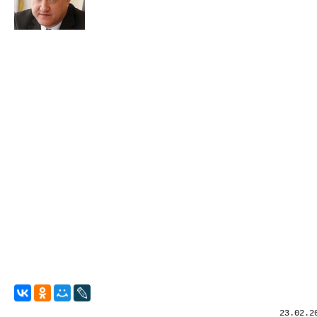
23.02.2