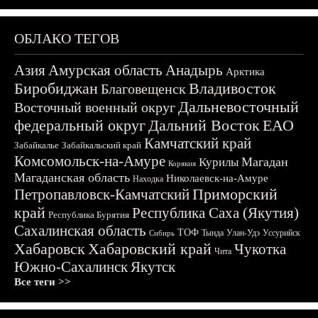
ОБЛАКО ТЕГОВ
Азия
Амурская область
Анадырь
Арктика
Биробиджан
Владивосток
Благовещенск
Дальневосточный
Восточный военный округ
федеральный округ
Дальний Восток
ЕАО
Камчатский край
Забайкалье
Забайкальский край
Комсомольск-на-Амуре
Магадан
Курилы
Корякия
Магаданская область
Николаевск-на-Амуре
Находка
Приморский
Петропавловск-Камчатский
край
Республика Саха (Якутия)
Республика Бурятия
Сахалинская область
ТОФ
Тында
Улан-Удэ
Уссурийск
Сибирь
Хабаровск
Хабаровский край
Чукотка
Чита
Южно-Сахалинск
Якутск
Все теги >>