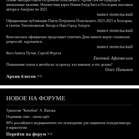
Новые находки Павла Петровича Попельского: Архив газеты Природа и
аномальные явления, Неизвестная карта НижнеАмурЛага и Последние выставки
автора в Амурске по 2025
павел попельский
Официальные публикации Павла Петровича Попельского 2023-2025 в Болгарии,
в газетах Тихоокеанская Звезда и Наш Город Амурск
павел попельский
Комсомольск официально продолжает отмечать День памяти жертв сталинских
репрессий: задумаемся...
павел попельский
Кого боится Путин: Сергей Фургал
Евгений Афанасьев
Повышение платы в автобусах за проезд: кто виноват, и что делать?
Олег Паньков
Архив блогов >>
НОВОЕ НА ФОРУМЕ
Трилогия "Китобои" А. Вахова.
Охранник спит - смена идёт
80% российского медиаконтента это телевидение для пациентов психдиспансера
и наркологии.
Перейти на форум >>