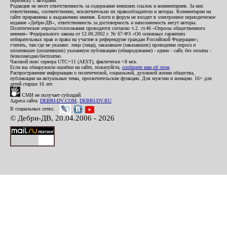
переписку с авторами.
Редакция не несет ответственность за содержание внешних ссылок и комментариев. За них
ответственны, соответственно, исключительно их правообладатели и авторы. Комментарии на
сайте приравнены к выражению мнения. Блоги и форум не входят в электронное периодическое
издание «Дебри-ДВ», ответственность за достоверность и наполняемость несут авторы.
Политические опросы/голосования проводятся согласно ч.2. ст.46 «Опросы общественного
мнения» Федерального закона от 12.06.2002 г. № 67-ФЗ «Об основных гарантиях
избирательных прав и права на участие в референдуме граждан Российской Федерации»;
считать, там где не указано: лицо (лица), заказавшее (заказавших) проведение опроса и
оплатившее (оплативших) указанную публикацию (обнародование) - едино - сайт, без оплаты -
безвозмездно/бесплатно.
Часовой пояс сервера UTC+11 (AEST), фактически +8 мск.
Если вы обнаружили ошибки на сайте, пожалуйста,
сообщите нам об этом
.
Распространение информации о политической, социальной, духовной жизни общества,
публикации на актуальные темы, просветительские функции. Для мужчин и женщин. 16+ для
детей старше 16 лет.
СМИ не получает субсидий.
Адреса сайта:
DEBRI-DV.COM
,
DEBRI-DV.RU
.
В социальных сетях:
© Дебри-ДВ, 20.04.2006 - 2026