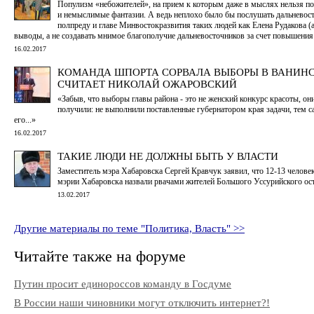
Популизм «небожителей», на прием к которым даже в мыслях нельзя по
и немыслимые фантазии. А ведь неплохо было бы послушать дальневос
полпреду и главе Минвостокразвития таких людей как Елена Рудакова (а
выводы, а не создавать мнимое благополучие дальневосточников за счет повышения
16.02.2017
КОМАНДА ШПОРТА СОРВАЛА ВЫБОРЫ В ВАНИНС
СЧИТАЕТ НИКОЛАЙ ОЖАРОВСКИЙ
«Забыв, что выборы главы района - это не женский конкурс красоты, он
получили: не выполнили поставленные губернатором края задачи, тем 
его...»
16.02.2017
ТАКИЕ ЛЮДИ НЕ ДОЛЖНЫ БЫТЬ У ВЛАСТИ
Заместитель мэра Хабаровска Сергей Кравчук заявил, что 12-13 человек 
мэрии Хабаровска назвали рвачами жителей Большого Уссурийского ос
13.02.2017
Другие материалы по теме "Политика, Власть" >>
Читайте также на форуме
Путин просит единороссов команду в Госдуме
В России наши чиновники могут отключить интернет?!