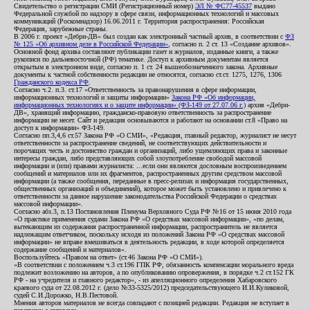
Свидетельство о регистрации СМИ (Регистрационный номер)
ЭЛ № ФС77-45537
выдано
Федеральной службой по надзору в сфере связи, информационных технологий и массовых
коммуникаций (Роскомнадзор) 16.06.2011 г. Территория распространения: Российская
Федерация, зарубежные страны.
В 2006 г. проект «Дебри-ДВ» был создан как электронный частный архив, в соответствии с
ФЗ
№ 125 «Об архивном деле в Российской Федерации»
, согласно п. 2 ст. 13 «Создание архивов».
Основной фонд архива составляют публикации газет и журналов, изданные книги, а также
рукописи по дальневосточной (РФ) тематике. Доступ к архивным документам является
открытым в электронном виде, согласно п. 1 ст. 24 вышеобозначенного закона. Архивные
документы к частной собственности редакции не относятся, согласно ст.ст. 1275, 1276, 1306
Гражданского кодекса РФ
.
Согласно ч.2. п.3. ст.17 «Ответственность за правонарушения в сфере информации,
информационных технологий и защиты информации»
Закона РФ «Об информации,
информационных технологиях и о защите информации» (ФЗ-149 от 27.07.06 г.)
архив «Дебри-
ДВ», хранящий информацию, гражданско-правовую ответственность за распространение
информации не несет. Сайт и редакция основываются и работают на основании ст.8 «Право на
доступ к информации» ФЗ-149.
Согласно пп.3,4,6 ст.57 Закона РФ «О СМИ», «Редакция, главный редактор, журналист не несут
ответственности за распространение сведений, не соответствующих действительности и
порочащих честь и достоинство граждан и организаций, либо ущемляющих права и законные
интересы граждан, либо представляющих собой злоупотребление свободой массовой
информации и (или) правами журналиста: ...если они являются дословным воспроизведением
сообщений и материалов или их фрагментов, распространенных другим средством массовой
информации (а также сообщения, переданные в пресс-релизах и информация государственных,
общественных организаций и объединений), которое может быть установлено и привлечено к
ответственности за данное нарушение законодательства Российской Федерации о средствах
массовой информации».
Согласно абз.3, п.13 Постановления Пленума Верховного Суда РФ №16 от 15 июня 2010 года
«О практике применения судами Закона РФ «О средствах массовой информации», «по делам,
вытекающим из содержания распространенной информации, распространитель не является
надлежащим ответчиком, поскольку исходя из положений Закона РФ «О средствах массовой
информации» не вправе вмешиваться в деятельность редакции, в ходе которой определяется
содержание сообщений и материалов».
Воспользуйтесь «Правом на ответ» (ст.46 Закона РФ «О СМИ»).
«В соответствии с положением ч.3 ст.196 ГПК РФ, обязанность компенсации морального вреда
подлежит возложению на авторов, а по опубликованию опровержения, в порядке ч.2 ст.152 ГК
РФ - на учредителя и главного редактор», - из апелляционного определения Хабаровского
краевого суда от 22.08.2012 г. (дело №33-5325/2012) председательствующего И.И.Куликовой,
судей С.И.Дорожко, Н.В.Пестовой.
Мнения авторов материалов не всегда совпадают с позицией редакции. Редакция не вступает в