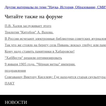
Другие материалы по теме "Наука, История, Образование, СМИ
Читайте также на форуме
П.В. Халов заслуживает этого
Трилогия "Китобои" А. Вахова.
В России исчезают электронные библиотеки советских журнало
Так что же стояло на берегу села Пивань: вокзал, глобус или па
Кому надо ставить памятники в Хабаровске!
"ХабВести" решили оптимизировать
9 января 1905 года. "Чёрная метка" империи.
поздравления
Совгаванцу Виктору Киселеву: Где находится старая скульптура
ПАКТ
НОВОСТИ