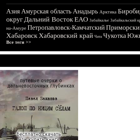
Бироби
Азия
Амурская область
Анадырь
Арктика
округ
Дальний Восток
ЕАО
Забайкалье
Забайкальский к
Приморски
Петропавловск-Камчатский
на-Амуре
Хабаровск
Хабаровский край
Чукотка
Южн
Чита
Все теги >>