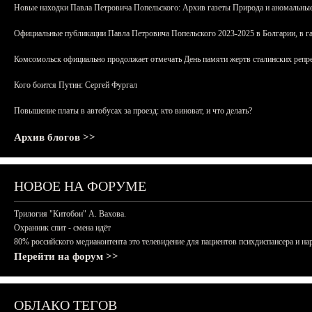
Новые находки Павла Петровича Попельского: Архив газеты Природа и аномальные
Официальные публикации Павла Петровича Попельского 2023-2025 в Болгарии, в г
Комсомольск официально продолжает отмечать День памяти жертв сталинских репрес
Кого боится Путин: Сергей Фургал
Повышение платы в автобусах за проезд: кто виноват, и что делать?
Архив блогов >>
НОВОЕ НА ФОРУМЕ
Трилогия "Китобои" А. Вахова.
Охранник спит - смена идёт
80% российского медиаконтента это телевидение для пациентов психдиспансера и на
Перейти на форум >>
ОБЛАКО ТЕГОВ