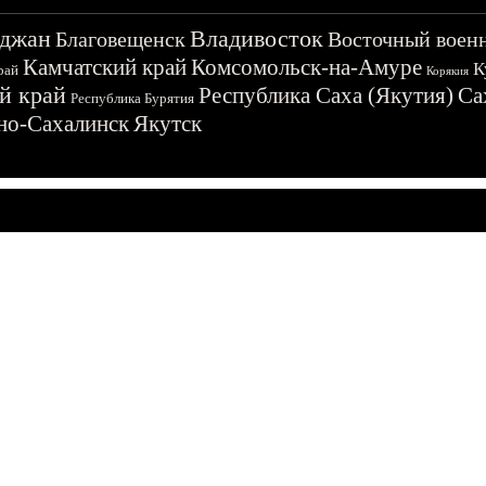
джан
Владивосток
Благовещенск
Восточный воен
Камчатский край
Комсомольск-на-Амуре
К
рай
Корякия
й край
Республика Саха (Якутия)
Са
Республика Бурятия
о-Сахалинск
Якутск