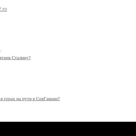
" >>
в
мятник Сталину?
 в горах на пути к СовГавани?