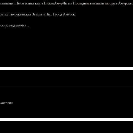
 явления, Неизвестная карта НижнеАмурЛага и Последние выставки автора в Амурске 
азетах Тихоокеанская Звезда и Наш Город Амурск
сий: задумаемся...
ркологии.