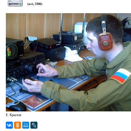
(avi, 5Мб)
Е. Крылов