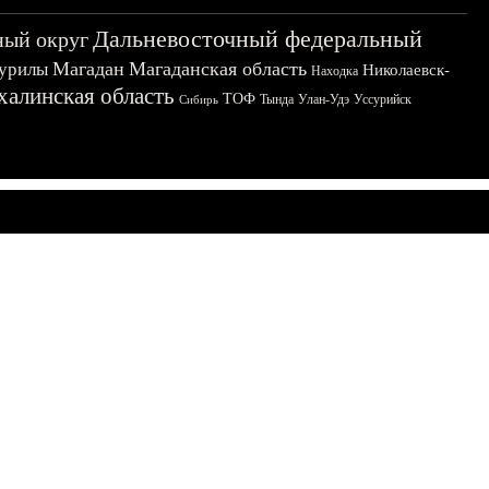
Дальневосточный федеральный
ный округ
Магадан
Магаданская область
урилы
Николаевск-
Находка
халинская область
ТОФ
Тында
Улан-Удэ
Уссурийск
Сибирь