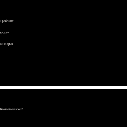
и рабочих
ности»
кого края
 Комсомольске?!