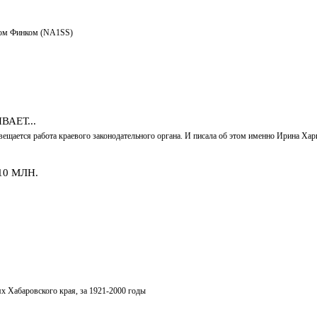
клом Финком (NA1SS)
АЕТ...
освещается работа краевого законодательного органа. И писала об этом именно Ирина Ха
0 МЛН.
х Хабаровского края, за 1921-2000 годы