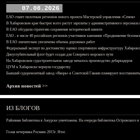
07.08.2026
ЕАО станет пилотным регионом нового проекта Мастерской управления «Сенеж»
В Хабаровском крае быстрее всего растут зарплаты у административного персонала 
В ЕАО обсудили стратегию сохранения исторической памяти
ЕАО - в числе 40 российских регионов-участников кампании «Продвижение безопас
В ЕАО значительно увеличены объемы дорожных работ
Федеральный эксперт по достоинству оценил спортивную инфраструктуру Хабаровс
Дноуглубительный флот будет создан для Северного морского пути
На Хабаровском судостроительном заводе началось производство дебаркадеров
ЦУМ в Хабаровске вернули государству
Бывший судоремонтный завод «Якорь» в Советской Гавани планируют восстановить
Архив новостей >>
ИЗ БЛОГОВ
Районная библиотека в Амурске уничтожена. На очереди библиотека Островского в
Голая вечеринка Роснано 2015г. Итог.