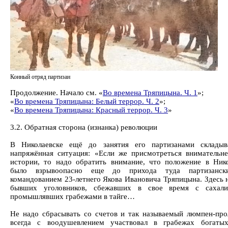
Конный отряд партизан
Продолжение. Начало см. «
Во времена Тряпицына. Ч. 1
»;
«
Во времена Тряпицына: Белый террор. Ч. 2
»;
«
Во времена Тряпицына: Красный террор. Ч. 3
»
3.2. Обратная сторона (изнанка) революции
В Николаевске ещё до занятия его партизанами складыв
напряжённая ситуация: «Если же присмотреться внимательне
истории, то надо обратить внимание, что положение в Нико
было взрывоопасно еще до прихода туда партизанск
командованием 23-летнего Якова Ивановича Тряпицына. Здесь 
бывших уголовников, сбежавших в свое время с сахали
промышлявших грабежами в тайге…
Не надо сбрасывать со счетов и так называемый люмпен-про
всегда с воодушевлением участвовал в грабежах богаты