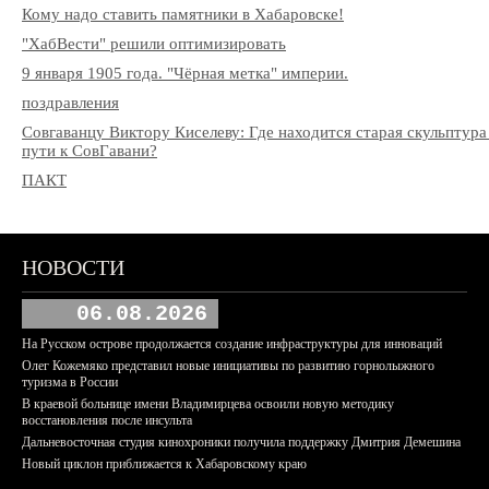
Кому надо ставить памятники в Хабаровске!
"ХабВести" решили оптимизировать
9 января 1905 года. "Чёрная метка" империи.
поздравления
Совгаванцу Виктору Киселеву: Где находится старая скульптура 
пути к СовГавани?
ПАКТ
НОВОСТИ
06.08.2026
На Русском острове продолжается создание инфраструктуры для инноваций
Олег Кожемяко представил новые инициативы по развитию горнолыжного
туризма в России
В краевой больнице имени Владимирцева освоили новую методику
восстановления после инсульта
Дальневосточная студия кинохроники получила поддержку Дмитрия Демешина
Новый циклон приближается к Хабаровскому краю