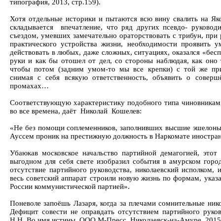
типография, 2013, стр.159).
Хотя отдельные историки и пытаются всю вину свалить на Як
складывается впечатление, что ряд других псевдо- руковод
съездом, умевших замечательно ораторствовать с трибун, при
практического устройства жизни, необходимости проявить у
действовать в любых, даже сложных, ситуациях, оказался «б
руки и как бы отошел от дел, со стороны наблюдая, как оно 
чтобы потом (задним умом-то мы все крепки) с той же пр
снимая с себя всякую ответственность, объявить о совер
промахах…
Соответствующую характеристику подобного типа чиновникам
во все времена, даёт Николай Кошелев:
«Не без помощи соплеменников, заполнивших высшие эшелоны 
Ауссем проник на престижную должность в Наркомате иностран
Убаюкав московское начальство партийной демагогией, этот
выгодном для себя свете изобразил события в амурском горо
отсутствие партийного руководства, николаевский исполком, 
весь советский аппарат строили новую жизнь по формам, указ
России коммунистической партией».
Поневоле запоёшь Лазаря, когда за плечами сомнительные нико
Дефицит совести не оправдать отсутствием партийного руко
Н.Н. Во имя истины, ООО М-Пресс, Николаевск-на-Амуре, 2015,