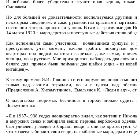
И всё-таки более убедительно звучит иная версия, также 
Смоляком.
Но для большей её доказательности воспользуемся другими 
некоторым сведениям, и само руководство красными партизана
состоянии контролировать ситуацию. В самые трагичные для Ни
14 марта 1920 г. мародерство и преступные действия стали обы
Как вспоминали сами участники, «появившиеся хунхузы и 
преступники, учтя момент, начали грабить покинутые до
квартирах под видом партизан вырезали даже семьи, причем
японцы, но и русские. Мне приходилось наблюдать два случая 
белого дня, причем были пойманы две шайки (одна - из корейц
китайцев)».
К этому времени Я.И. Тряпицын и его окружение полностью пот
только над своими отрядами, но и в целом над обстано
(Предисловие А. Хисамутдинов, Емельянов К. «Люди в аду», стр
О масштабах творимых бесчинств в городе можно судить 
Лоскутникова:
«Я в 1937-1938 годах неоднократно видел, как жители г. Никол
в амурских селах и забирали вещи: перины, верблюжьи одеяла,
был удивлен: у людей отбирают вещи, а они не протестуют. О
что хозяева забирают свои вещи, награбленные мародерами еще 