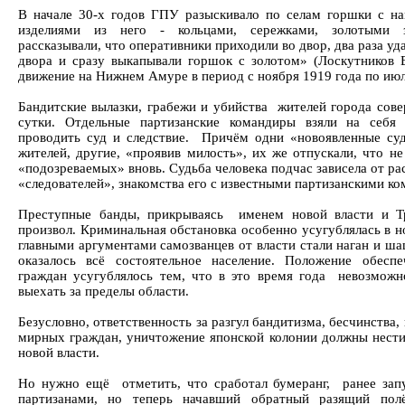
В начале 30-х годов ГПУ разыскивало по селам горшки с н
изделиями из него - кольцами, сережками, золотыми 
рассказывали, что оперативники приходили во двор, два раза уд
двора и сразу выкапывали горшок с золотом» (Лоскутников 
движение на Нижнем Амуре в период с ноября 1919 года по июл
Бандитские вылазки, грабежи и убийства жителей города со
сутки. Отдельные партизанские командиры взяли на себя
проводить суд и следствие. Причём одни «новоявленные суд
жителей, другие, «проявив милость», их же отпускали, что не
«подозреваемых» вновь. Судьба человека подчас зависела от р
«следователей», знакомства его с известными партизанскими к
Преступные банды, прикрываясь именем новой власти и Т
произвол. Криминальная обстановка особенно усугублялась в н
главными аргументами самозванцев от власти стали наган и ша
оказалось всё состоятельное население. Положение обеспе
граждан усугублялось тем, что в это время года невозможн
выехать за пределы области.
Безусловно, ответственность за разгул бандитизма, бесчинства,
мирных граждан, уничтожение японской колонии должны нести
новой власти.
Но нужно ещё отметить, что сработал бумеранг, ранее зап
партизанами, но теперь начавший обратный разящий пол