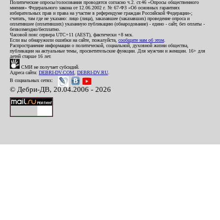
Политические опросы/голосования проводятся согласно ч.2. ст.46 «Опросы общественного
мнения» Федерального закона от 12.06.2002 г. № 67-ФЗ «Об основных гарантиях
избирательных прав и права на участие в референдуме граждан Российской Федерации»;
считать, там где не указано: лицо (лица), заказавшее (заказавших) проведение опроса и
оплатившее (оплативших) указанную публикацию (обнародование) - едино - сайт, без оплаты -
безвозмездно/бесплатно.
Часовой пояс сервера UTC+11 (AEST), фактически +8 мск.
Если вы обнаружили ошибки на сайте, пожалуйста,
сообщите нам об этом
.
Распространение информации о политической, социальной, духовной жизни общества,
публикации на актуальные темы, просветительские функции. Для мужчин и женщин. 16+ для
детей старше 16 лет.
СМИ не получает субсидий.
Адреса сайта:
DEBRI-DV.COM
,
DEBRI-DV.RU
.
В социальных сетях:
© Дебри-ДВ, 20.04.2006 - 2026