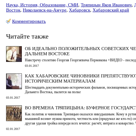
Наука, История, Образование, СМИ
,
Тряпицын Яков Иванович
,
Восток
,
Николаевск-на-Амуре
,
Хабаровск
,
Хабаровский край
Комментировать
Читайте также
ОБ ИДЕАЛЬНО ПОЛОЖИТЕЛЬНЫХ СОВЕТСКИХ Ч
ДАЛЬНЕМ ВОСТОКЕ
Навстречу столетию Георгия Георгиевича Пермякова +ВИДЕО - послед
03.01.2017
КАК ХАБАРОВСКИЕ ЧИНОВНИКИ ПРЕПЯТСТВУЮТ
ИСТОРИЧЕСКИМ МАТЕРИАЛАМ
Шестнадцать документально-исторических фильмов, посвященных исто
Дальнего Востока, пылятся на полке
03.01.2017
ВО ВРЕМЕНА ТРЯПИЦЫНА: БУФЕРНОЕ ГОСУДАРС
Как политик и чиновник Тряпицын оказался никудышным. Кому в рутин
мышиной возни» нужна прямота, честность или (придумал же кто-то) с
другая удалая тройка впереди всех мчится: расчёт, интрига и коварство. 
02.01.2017