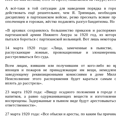
А всё-таки в той ситуации для наведения порядка в го
действовать ещё решительнее, чем Я. Тряпицын, необходи
дисциплину в партизанском войске, резко пресекать всякие п
ополченцев и горожан, жёстко подавлять разгул бандитизма. Но
«В архивах сохранилось большинство приказов и распоряже
партизанской армии Нижнего Амура за 1920 год, из котор
пытался бороться с партизанской вольницей. Вот лишь некотор
14 марта 1920 года: «Лица, замеченные в пьянстве, 
распускающие ложные, провокационные и злонамеренн
расстреливаться без суда.
Всем лицам, взявшим или получившим от кого-либо во в
японцев и пожаров не принадлежащие им вещи, немедлен
заведующему реквизиционными комиссиями в доме Милле
Неисполнение этого распоряжения будет караться самым 
вплоть до расстрела».
23 марта 1920 года: «Ввиду осадного положения в городе 
напитков, а равно одурманивающих веществ и изготовлени
воспрещены. Задержанные в пьяном виде будут арестовываться
ответственности».
27 марта 1920 года: «Все обыски и аресты, по каким бы причи