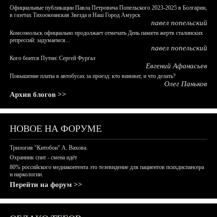
Официальные публикации Павла Петровича Попельского 2023-2025 в Болгарии,
в газетах Тихоокеанская Звезда и Наш Город Амурск
павел попельский
Комсомольск официально продолжает отмечать День памяти жертв сталинских
репрессий: задумаемся...
павел попельский
Кого боится Путин: Сергей Фургал
Евгений Афанасьев
Повышение платы в автобусах за проезд: кто виноват, и что делать?
Олег Паньков
Архив блогов >>
НОВОЕ НА ФОРУМЕ
Трилогия "Китобои" А. Вахова.
Охранник спит - смена идёт
80% российского медиаконтента это телевидение для пациентов психдиспансера
и наркологии.
Перейти на форум >>