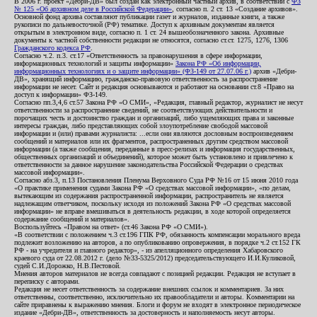
В 2006 г. проект «Дебри-ДВ» был создан как электронный частный архив, в соответствии с
ФЗ
№ 125 «Об архивном деле в Российской Федерации»
, согласно п. 2 ст. 13 «Создание архивов».
Основной фонд архива составляют публикации газет и журналов, изданные книги, а также
рукописи по дальневосточной (РФ) тематике. Доступ к архивным документам является
открытым в электронном виде, согласно п. 1 ст. 24 вышеобозначенного закона. Архивные
документы к частной собственности редакции не относятся, согласно ст.ст. 1275, 1276, 1306
Гражданского кодекса РФ
.
Согласно ч.2. п.3. ст.17 «Ответственность за правонарушения в сфере информации,
информационных технологий и защиты информации»
Закона РФ «Об информации,
информационных технологиях и о защите информации» (ФЗ-149 от 27.07.06 г.)
архив «Дебри-
ДВ», хранящий информацию, гражданско-правовую ответственность за распространение
информации не несет. Сайт и редакция основываются и работают на основании ст.8 «Право на
доступ к информации» ФЗ-149.
Согласно пп.3,4,6 ст.57 Закона РФ «О СМИ», «Редакция, главный редактор, журналист не несут
ответственности за распространение сведений, не соответствующих действительности и
порочащих честь и достоинство граждан и организаций, либо ущемляющих права и законные
интересы граждан, либо представляющих собой злоупотребление свободой массовой
информации и (или) правами журналиста: ...если они являются дословным воспроизведением
сообщений и материалов или их фрагментов, распространенных другим средством массовой
информации (а также сообщения, переданные в пресс-релизах и информация государственных,
общественных организаций и объединений), которое может быть установлено и привлечено к
ответственности за данное нарушение законодательства Российской Федерации о средствах
массовой информации».
Согласно абз.3, п.13 Постановления Пленума Верховного Суда РФ №16 от 15 июня 2010 года
«О практике применения судами Закона РФ «О средствах массовой информации», «по делам,
вытекающим из содержания распространенной информации, распространитель не является
надлежащим ответчиком, поскольку исходя из положений Закона РФ «О средствах массовой
информации» не вправе вмешиваться в деятельность редакции, в ходе которой определяется
содержание сообщений и материалов».
Воспользуйтесь «Правом на ответ» (ст.46 Закона РФ «О СМИ»).
«В соответствии с положением ч.3 ст.196 ГПК РФ, обязанность компенсации морального вреда
подлежит возложению на авторов, а по опубликованию опровержения, в порядке ч.2 ст.152 ГК
РФ - на учредителя и главного редактор», - из апелляционного определения Хабаровского
краевого суда от 22.08.2012 г. (дело №33-5325/2012) председательствующего И.И.Куликовой,
судей С.И.Дорожко, Н.В.Пестовой.
Мнения авторов материалов не всегда совпадают с позицией редакции. Редакция не вступает в
переписку с авторами.
Редакция не несет ответственность за содержание внешних ссылок и комментариев. За них
ответственны, соответственно, исключительно их правообладатели и авторы. Комментарии на
сайте приравнены к выражению мнения. Блоги и форум не входят в электронное периодическое
издание «Дебри-ДВ», ответственность за достоверность и наполняемость несут авторы.