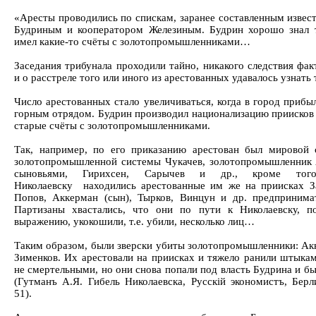
«Аресты проводились по спискам, заранее составленным изве
Будриным и кооператором Железиным. Будрин хорошо знал 
имел какие-то счёты с золотопромышленниками…
Заседания трибунала проходили тайно, никакого следствия фак
и о расстреле того или иного из арестованных удавалось узнат
Число арестованных стало увеличиваться, когда в город прибы
горным отрядом. Будрин производил национализацию приисков 
старые счёты с золотопромышленниками.
Так, например, по его приказанию арестован был мировой 
золотопромышленной системы Чукачев, золотопромышленник 
сыновьями, Гирихсен, Сарычев и др., кроме то
Николаевску находились арестованные им же на приисках За
Попов, Аккерман (сын), Тырков, Винцун и др. предпринима
Партизаны хвастались, что они по пути к Николаевску, п
выражению, укокошили, т.е. убили, несколько лиц…
Таким образом, были зверски убиты золотопромышленники: Ак
Зименков. Их арестовали на приисках и тяжело ранили штыкам
не смертельными, но они снова попали под власть Будрина и 
(Гутманъ А.Я. Гибель Николаевска, Русскiй экономистъ, Берли
51).