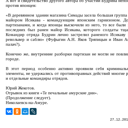
А вот и свидетельство другого автора об участии Будрина неп
против японцев:
«В деревянном здании магазина Симады засела большая группа 
майором Исикава - командующим японским гарнизоном. Д
партизанами, и когда японцы выскочили из него, то все были 
последних был ранен майор Исикава, которого солдаты тщат
Командир отряда Будрин лично застрелил раненого Исикаву 
револьвер и саблю» (Фуфыгин А.Н. Яков Тряпицын и Иван Ан
палач?).
Конечно же, внутренние разборки партизан не могли не повли
городе.
В этот период особенно активно проявили себя криминаль
элементы, не удержались от противоправных действий многие 
и отдельные командиры отрядов.
Юрий Жекотов.
Отрывок из книги «Те печальные амурские дни».
(Продолжение следует).
Николаевск-на-Амуре.
27.12.201