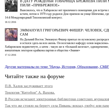
В ДАТУ РОЖДЕНЬЯ ТОВАРИЩА БРЕЖНЕВА ПИЛИ 
ПИЛИ «ПРИБРЕЖНОЕ»
Выяснилось, что в Хабаровске нет приличного помещения для встречи
кстати, потом в 1979 году родился Дом приемов на улице Шевченко, гд
14-й Международный Тихоокеанский конгресс.
18.12.2016
ЭММАНУИЛ ГРИГОРЬЕВИЧ ФИШЕР: ЧЕЛОВЕК, С
САМ
На Дальний Восток Эммануил Фишер приехал по вузовскому распределен
и остался здесь на всю жизнь. Он возглавлял кафедру основ марксизма
Хабаровском пединституте, а затем - такую же в «большой железке», одновременно
внештатным лектором крайкома партии и общества «Знание»
17.12.2016
Другие материалы по теме "Наука, История, Образование, СМИ
Читайте также на форуме
П.В. Халов заслуживает этого
Трилогия "Китобои" А. Вахова.
В России исчезают электронные библиотеки советских журнало
Так что же стояло на берегу села Пивань: вокзал, глобус или па