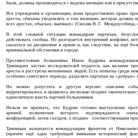
были, должны производиться с ведома милиции или в присутств
Все учреждения и организации, коим предоставлено право про
аресты, обязаны уведомлять о том милицию, которая должна п
всех арестах, обысках, выемках» (Смоляк В. Г. Междоусобица, с
В этой сложной ситуации командирам партизан, безусло
действовать сообща. Но разгорается внутренний конфликт, ко
сказаться на дисциплине в армии и, как следствие, на ещё бо
криминальной обстановки в городе.
Противостояние большевика Ивана Будрина командующе
Тряпицыну частью исследователей подается, как желание пре
аресты и расстрелы неповинных людей. Есть попытка среди нек
особенно советского периода, разделить партизан на «добрых» 
Но можно допустить и другую версию: описание собы
корректировалось и правилось несколько позднее окончательно
единоличную власть партией большевиков.
Нельзя не признать, что Будрин готовил выступление про
армией, полномочия которого подтверждаются сначал
конференцией, затем съездом, а позднее соответствующим пр
Тряпицын назначается командующим фронтом от Николаевс
(причём ещё один требующий внимания исторический факт