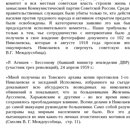
комитет и вся местная советская власть строили жизнь 
замыслами Коммунистической партии Советской России. Среди
правительственных служащих были убиты только те, кто действ
насилии против трудового народа и активном открытом предате
были освобождены. Я категорически заявляю это как бы
председателя исполнительного комитета... Наши трибуналы
только к тем, чье сотрудничество с интервентами было д
получили в свое владение фотографию документа со 102 п
Николаевска, которые в августе 1918 года просили япо
оккупировать Николаевск и свергнуть советскую вл
В.Г. Междоусобица).
«Р. Агишев - Бессонову (бывший министр земледелия ДВР)
(участник трех революций), 24 апреля 1959 г.:
«Мной получены из Томского архива копии протоколов 1-го 
Николаевске и заседаний Исполкома, избранного на съезд
доказывают всю абсурдность возводимых на николаевс
обвинений и показывают, что за большевиками Железины
Ауссемом, Харьковским и другими - во все время никол
сохранялось преобладающее влияние. Всеми делами в Николаевс
до самой эвакуации руководили большевики. Само собой разуме
расправы над мирным населением не было. Все это д
пытающихся во имя каких-то личных эгоистических мотивов и
(Смоляк В. Г. Междоусобица, стр. 11).