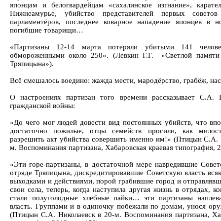
японцам и белогвардейцам «сахалинское изгнание», карате
Нижнеамурье, убийство представителей первых советов
парламентёров, последнее коварное нападение японцев в н
погибшие товарищи…
«Партизаны 12-14 марта потеряли убитыми 141 челов
обмороженными около 250». (Левкин Г.Г. «Светлой памяти
Тряпицына»).
Всё смешалось воедино: жажда мести, мародёрство, грабёж, н
О настроениях партизан того времени рассказывает С.А. 
гражданской войны:
«До чего мог людей довести вид постоянных убийств, что вп
достаточно пожилые, отцы семейств просили, как милос
разрешить акт убийства совершить именно им!» (Птицын С.А.
м. Воспоминания партизана, Хабаровская краевая типография, 20
«Эти горе-партизаны, в достаточной мере навредившие Совет
отряде Тряпицына, дискредитировавшие Советскую власть вся
выходками и действиями, порой грабившие город и отправлявш
свои села, теперь, когда наступила другая жизнь в отрядах, к
стали полуголодные хлебные пайки… эти партизаны наплев
власть. Группами и в одиночку побежали по домам, унося о
(Птицын С.А. Николаевск в 20-м. Воспоминания партизана, Ха