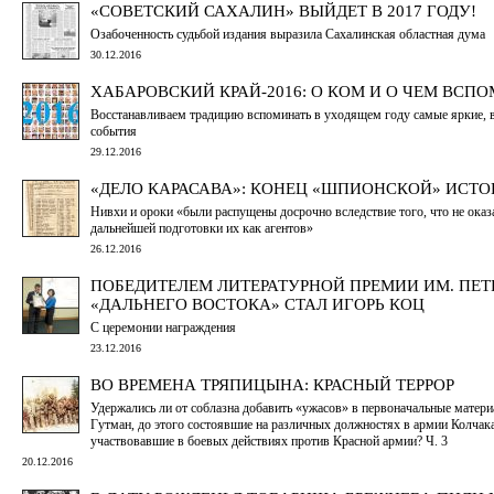
«СОВЕТСКИЙ САХАЛИН» ВЫЙДЕТ В 2017 ГОДУ!
Озабоченность судьбой издания выразила Сахалинская областная дума
30.12.2016
ХАБАРОВСКИЙ КРАЙ-2016: О КОМ И О ЧЕМ ВСП
Восстанавливаем традицию вспоминать в уходящем году самые яркие,
события
29.12.2016
«ДЕЛО КАРАСАВА»: КОНЕЦ «ШПИОНСКОЙ» ИСТО
Нивхи и ороки «были распущены досрочно вследствие того, что не ока
дальнейшей подготовки их как агентов»
26.12.2016
ПОБЕДИТЕЛЕМ ЛИТЕРАТУРНОЙ ПРЕМИИ ИМ. ПЕТ
«ДАЛЬНЕГО ВОСТОКА» СТАЛ ИГОРЬ КОЦ
С церемонии награждения
23.12.2016
ВО ВРЕМЕНА ТРЯПИЦЫНА: КРАСНЫЙ ТЕРРОР
Удержались ли от соблазна добавить «ужасов» в первоначальные матери
Гутман, до этого состоявшие на различных должностях в армии Колчака
участвовавшие в боевых действиях против Красной армии? Ч. 3
20.12.2016