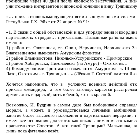
произошло через 40 дней после японского выступления. А з
уничтожение интервентов и японской колонии в вину Тряпицыну
«… приказ главнокомандующего всеми вооруженными силами 
Республики Г.Х. Эйхе от 22 апреля № 91:
«1. В связи с общей обстановкой и для упорядочения и коорди
партизанских отрядов… приказываю: Названные районы имено
именно:
1) район ст. Оловянная, ст. Онон, Нерчинска, Нерчинского За
Благовещенска именовать Амурским фронтом;
2) район Владивостока, Никольск-Уссурийского - Приморским;
3) район Хабаровска, Николаевска (на Амуре) - Охотским…
4) Командующими фронтами назначаются: Амурским - т. Шилов
Лазо, Охотским - т. Тряпицын…» (Лёвкин Г. Светлой памяти Яко
Хочется напомнить, что в условиях военных действий отк
приказа командира, а тем более заговор, карается расстрело
армии, хоть в царской, хоть в белой, хоть в красной.
Возможно, И. Будрин в самом деле был поборником справедл
морали, а может, и руководствовался личными амбициями
занятие более высокого положения в партизанской иерархии, т
имеет все основания для этого: как-никак занимал место коми
правительстве Советов. А кто такой Тряпицын? Мальчишка, в
лишь пока фатально везёт.