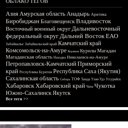
ОБЛАКО ТЕГОВ
Азия
Амурская область
Анадырь
Арктика
Биробиджан
Владивосток
Благовещенск
Дальневосточный
Восточный военный округ
федеральный округ
Дальний Восток
ЕАО
Камчатский край
Забайкалье
Забайкальский край
Комсомольск-на-Амуре
Магадан
Курилы
Корякия
Магаданская область
Николаевск-на-Амуре
Находка
Приморский
Петропавловск-Камчатский
край
Республика Саха (Якутия)
Республика Бурятия
Сахалинская область
ТОФ
Тында
Улан-Удэ
Уссурийск
Сибирь
Хабаровск
Хабаровский край
Чукотка
Чита
Южно-Сахалинск
Якутск
Все теги >>