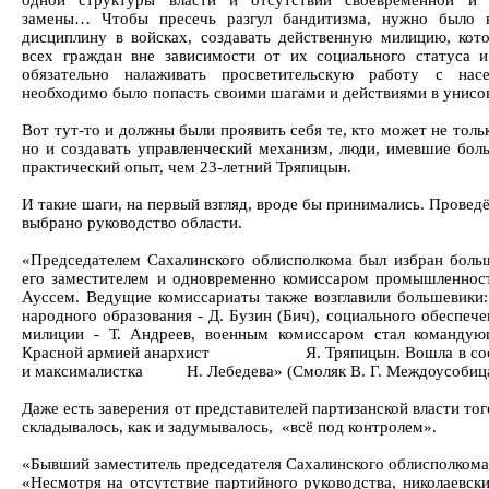
одной структуры власти и отсутствии своевременной и 
замены… Чтобы пресечь разгул бандитизма, нужно было 
дисциплину в войсках, создавать действенную милицию, кот
всех граждан вне зависимости от их социального статуса и
обязательно налаживать просветительскую работу с насе
необходимо было попасть своими шагами и действиями в унисо
Вот тут-то и должны были проявить себя те, кто может не тол
но и создавать управленческий механизм, люди, имевшие бо
практический опыт, чем 23-летний Тряпицын.
И такие шаги, на первый взгляд, вроде бы принимались. Провед
выбрано руководство области.
«Председателем Сахалинского облисполкома был избран боль
его заместителем и одновременно комиссаром промышленност
Ауссем. Ведущие комиссариаты также возглавили большевики:
народного образования - Д. Бузин (Бич), социального обеспеч
милиции - Т. Андреев, военным комиссаром стал командую
Красной армией анархист Я. Тряпицын. Вошла в сост
и максималистка Н. Лебедева» (Смоляк В. Г. Междоусобица,
Даже есть заверения от представителей партизанской власти тог
складывалось, как и задумывалось, «всё под контролем».
«Бывший заместитель председателя Сахалинского облисполкома
«Несмотря на отсутствие партийного руководства, николаевск