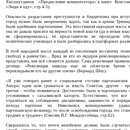
Хисамутдинов «Предисловие комментатора» к книге Конста
«Люди в аду», стр.4-5).
Опасность разрастания преступности и бандитизма при всту
город нужно было непременно ждать, так как в армии Тряпиц
были идейными партизанами. Эта восставшая народная масса в
она не давала присяги на верность новой власти (да и новая влас
не сформировалась), её представители не проходили об
политических училищах и мало разбирались в платформах разл
В этой народной массе каждый из ополченцев по-своему п
свободу и равенство… Вряд ли кто из лидеров революционных
представлял, как всё сложится дальше. Сама революция правил
детище. «Революции никогда еще не облегчали бремя 
перекладывали его на другие плечи» (Бернард Шоу).
«Я уже говорил ранее о социальном составе партизанских
Амура: одни шли сражаться за власть Советов, другие - пр
третьи - чтобы поживиться. Достаточно было в партизанских
уголовников с сахалинской каторги. Естественно, что все
отразиться на соблюдении дисциплины, законности и порядк
похода партизан на Николаевск командованию удавал
партизанскую вольницу, то после освобождения города это стан
труднее и труднее» (Смоляк В.Г. Междоусобица, стр.62).
Свершилось то, что почти неизбежно должно было случитьс