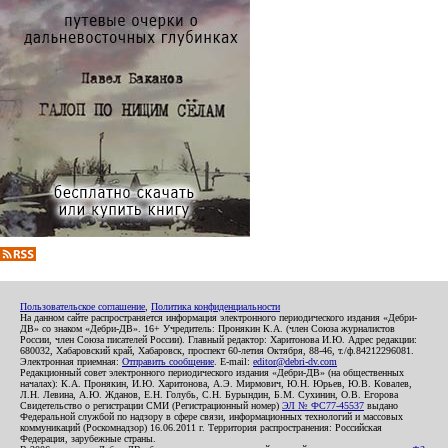
Пользовательское соглашение
,
Политика конфиденциальности
На данном сайте распространяется информация электронного периодического издания «Дебри-
ДВ» со знаком «Дебри-ДВ». 16+ Учредитель: Пронякин К.А. (член Союза журналистов
России, член Союза писателей России). Главный редактор: Харитонова И.Ю. Адрес редакции:
680032, Хабаровский край, Хабаровск, проспект 60-летия Октября, 88-46, т./ф.84212296081.
Электронная приемная:
Отправить сообщение
. E-mail:
editor@debri-dv.com
Редакционный совет электронного периодического издания «Дебри-ДВ» (на общественных
началах): К.А. Пронякин, И.Ю. Харитонова, А.Э. Мирмович, Ю.Н. Юрьев, Ю.В. Ковалев,
Л.Н. Левина, А.Ю. Жданов, Е.Н. Голубь, С.Н. Бурындин, Б.М. Сухинин, О.В. Егорова
Свидетельство о регистрации СМИ (Регистрационный номер)
ЭЛ № ФС77-45537
выдано
Федеральной службой по надзору в сфере связи, информационных технологий и массовых
коммуникаций (Роскомнадзор) 16.06.2011 г. Территория распространения: Российская
Федерация, зарубежные страны.