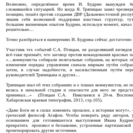
Возможно, определённое время И. Будрин вынужден б
сложившейся ситуацией. Но когда Я. Тряпицын занял чрезме
позицию, пошёл против создания ДВР (Дальневосточной респу
лишив себя возможной поддержки властных структур, ту
большим жизненным опытом Будрин, используя момент, начал 
решительно…
Точно разобраться в намерениях И. Будрина сейчас достаточно
Участник тех событий С.А. Птицын, не разделявший взглядов
всё-таки признаёт, что заговор против командования красных п
«…коммунисты собирали нелегальные собрания, на которых о
изменения порядка управления сначала мирным путём собран
затем, в случае надобности, и насильственным путём пер
руководителей Тряпицына и других…
Тряпицын знал об этих собраниях и о планах коммунистов, но п
велась в начальной стадии и опасности для него не предст
принимал…» (Птицын С.А. Николаевск в 20-м. Воспомин
Хабаровская краевая типография, 2013, стр.105).
«Даже Боги не в силах изменить прошлое, а историки могут», 
греческий философ Агафон. Чтобы поверить ряду авторов, 
основанием для готовившегося выступления Ивана Будри
прекратить произвол и беззаконие, устроенные партизанской
проигнорировать другие источники.