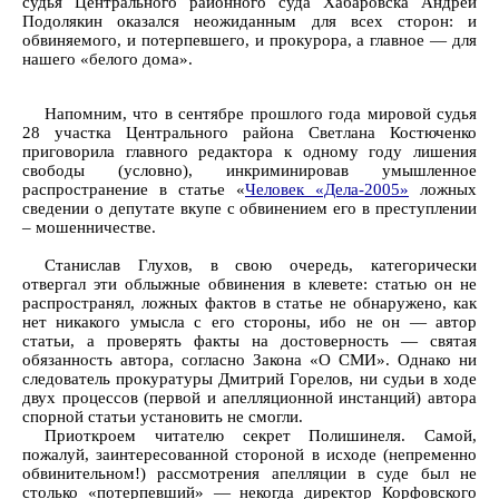
судья Центрального районного суда Хабаровска Андрей
Подолякин оказался неожиданным для всех сторон: и
обвиняемого, и потерпевшего, и прокурора, а главное — для
нашего «белого дома».
Напомним, что в сентябре прошлого года мировой судья
28 участка Центрального района Светлана Костюченко
приговорила главного редактора к одному году лишения
свободы (условно), инкриминировав умышленное
распространение в статье «
Человек «Дела-2005»
ложных
сведении о депутате вкупе с обвинением его в преступлении
– мошенничестве.
Станислав Глухов, в свою очередь, категорически
отвергал эти облыжные обвинения в клевете: статью он не
распространял, ложных фактов в статье не обнаружено, как
нет никакого умысла с его стороны, ибо не он — автор
статьи, а проверять факты на достоверность — святая
обязанность автора, согласно Закона «О СМИ». Однако ни
следователь прокуратуры Дмитрий Горелов, ни судьи в ходе
двух процессов (первой и апелляционной инстанций) автора
спорной статьи установить не смогли.
Приоткроем читателю секрет Полишинеля. Самой,
пожалуй, заинтересованной стороной в исходе (непременно
обвинительном!) рассмотрения апелляции в суде был не
столько «потерпевший» — некогда директор Корфовского