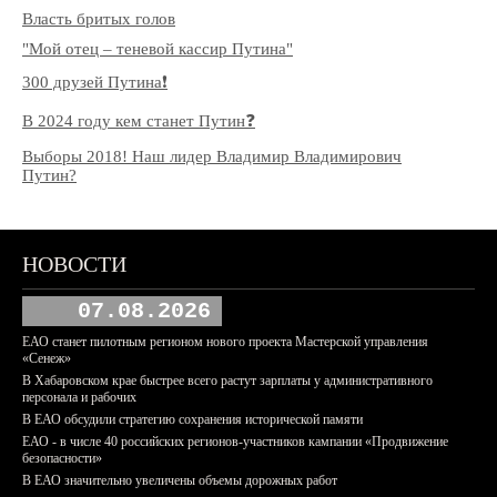
Власть бритых голов
"Мой отец – теневой кассир Путина"
300 друзей Путина❗️
В 2024 году кем станет Путин❓
Выборы 2018! Наш лидер Владимир Владимирович
Путин?
НОВОСТИ
07.08.2026
ЕАО станет пилотным регионом нового проекта Мастерской управления
«Сенеж»
В Хабаровском крае быстрее всего растут зарплаты у административного
персонала и рабочих
В ЕАО обсудили стратегию сохранения исторической памяти
ЕАО - в числе 40 российских регионов-участников кампании «Продвижение
безопасности»
В ЕАО значительно увеличены объемы дорожных работ