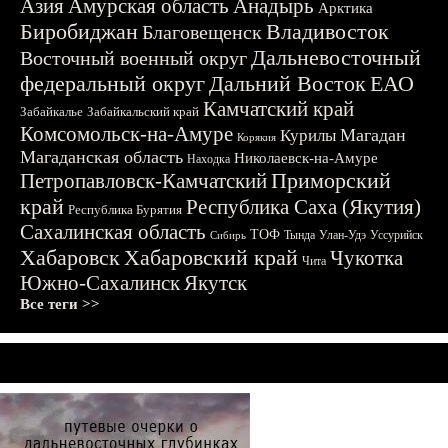
Азия
Амурская область
Анадырь
Арктика
Биробиджан
Владивосток
Благовещенск
Дальневосточный
Восточный военный округ
федеральный округ
Дальний Восток
ЕАО
Камчатский край
Забайкалье
Забайкальский край
Комсомольск-на-Амуре
Магадан
Курилы
Корякия
Магаданская область
Николаевск-на-Амуре
Находка
Приморский
Петропавловск-Камчатский
край
Республика Саха (Якутия)
Республика Бурятия
Сахалинская область
ТОФ
Тында
Улан-Удэ
Уссурийск
Сибирь
Хабаровск
Хабаровский край
Чукотка
Чита
Южно-Сахалинск
Якутск
Все теги >>