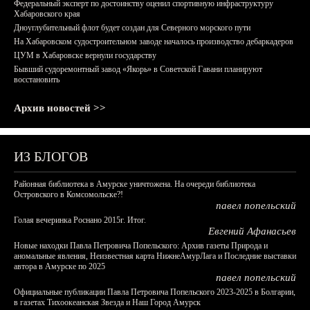
Федеральный эксперт по достоинству оценил спортивную инфраструктуру
Хабаровского края
Дноуглубительный флот будет создан для Северного морского пути
На Хабаровском судостроительном заводе началось производство дебаркадеров
ЦУМ в Хабаровске вернули государству
Бывший судоремонтный завод «Якорь» в Советской Гавани планируют
восстановить
Архив новостей >>
ИЗ БЛОГОВ
Районная библиотека в Амурске уничтожена. На очереди библиотека
Островского в Комсомольске?!
павел попельский
Голая вечеринка Роснано 2015г. Итог.
Евгений Афанасьев
Новые находки Павла Петровича Попельского: Архив газеты Природа и
аномальные явления, Неизвестная карта НижнеАмурЛага и Последние выставки
автора в Амурске по 2025
павел попельский
Официальные публикации Павла Петровича Попельского 2023-2025 в Болгарии,
в газетах Тихоокеанская Звезда и Наш Город Амурск