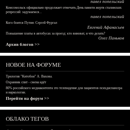
павел попельский
Комсомольск официально продолжает отмечать День памяти жертв сталинских
репрессий: задумаемся...
павел попельский
Кого боится Путин: Сергей Фургал
Евгений Афанасьев
Повышение платы в автобусах за проезд: кто виноват, и что делать?
Олег Паньков
Архив блогов >>
НОВОЕ НА ФОРУМЕ
Трилогия "Китобои" А. Вахова.
Охранник спит - смена идёт
80% российского медиаконтента это телевидение для пациентов психдиспансера
и наркологии.
Перейти на форум >>
ОБЛАКО ТЕГОВ