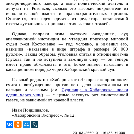
ликеро-водочного завода, а ныне политический деятель и
депутат г-н Розенков, сколько его высокие покровители из
исполнительной власти и правоохранительных органов.
Считается, что идея сделать из редактора независимой
газеты «уголовника» пришла с этих высоких этажей.
Однако, вопреки этим высоким ожиданиям, суд
апелляционной инстанции не утвердил приговор мировой
судьи г-жи Костюченко — год условно, а изменил его,
назначив «наказание в виде штрафа в размере 60 000
рублей». Таким образом, уголовная статья в отношении г-на
Глухова так и не вступила в законную силу — он теперь
имеет право обжаловать и это, более мягкое, наказание в
кассационном порядке через Хабаровский краевой суд.
Главный редактор «Хабаровского Экспресса» продолжает
считать возбужденное против него дело «высосанным из
пальца» и заказным (см.
Судилище в Хабаровске: носки
одели через уши
) — с целью заткнуть рот единственной
газете, не зависимой от краевой власти.
Иван Подшивалов,
«Хабаровский Экспресс», № 12.
20.03.2009 01:16:36 +1000