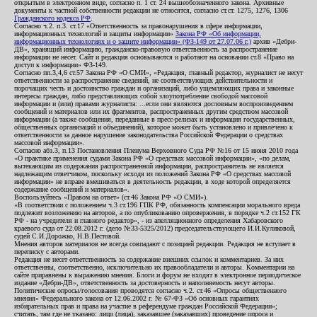
открытым в электронном виде, согласно п. 1 ст. 24 вышеобозначенного закона. Архивные
документы к частной собственности редакции не относятся, согласно ст.ст. 1275, 1276, 1306
Гражданского кодекса РФ
.
Согласно ч.2. п.3. ст.17 «Ответственность за правонарушения в сфере информации,
информационных технологий и защиты информации»
Закона РФ «Об информации,
информационных технологиях и о защите информации» (ФЗ-149 от 27.07.06 г.)
архив «Дебри-
ДВ», хранящий информацию, гражданско-правовую ответственность за распространение
информации не несет. Сайт и редакция основываются и работают на основании ст.8 «Право на
доступ к информации» ФЗ-149.
Согласно пп.3,4,6 ст.57 Закона РФ «О СМИ», «Редакция, главный редактор, журналист не несут
ответственности за распространение сведений, не соответствующих действительности и
порочащих честь и достоинство граждан и организаций, либо ущемляющих права и законные
интересы граждан, либо представляющих собой злоупотребление свободой массовой
информации и (или) правами журналиста: ...если они являются дословным воспроизведением
сообщений и материалов или их фрагментов, распространенных другим средством массовой
информации (а также сообщения, переданные в пресс-релизах и информация государственных,
общественных организаций и объединений), которое может быть установлено и привлечено к
ответственности за данное нарушение законодательства Российской Федерации о средствах
массовой информации».
Согласно абз.3, п.13 Постановления Пленума Верховного Суда РФ №16 от 15 июня 2010 года
«О практике применения судами Закона РФ «О средствах массовой информации», «по делам,
вытекающим из содержания распространенной информации, распространитель не является
надлежащим ответчиком, поскольку исходя из положений Закона РФ «О средствах массовой
информации» не вправе вмешиваться в деятельность редакции, в ходе которой определяется
содержание сообщений и материалов».
Воспользуйтесь «Правом на ответ» (ст.46 Закона РФ «О СМИ»).
«В соответствии с положением ч.3 ст.196 ГПК РФ, обязанность компенсации морального вреда
подлежит возложению на авторов, а по опубликованию опровержения, в порядке ч.2 ст.152 ГК
РФ - на учредителя и главного редактор», - из апелляционного определения Хабаровского
краевого суда от 22.08.2012 г. (дело №33-5325/2012) председательствующего И.И.Куликовой,
судей С.И.Дорожко, Н.В.Пестовой.
Мнения авторов материалов не всегда совпадают с позицией редакции. Редакция не вступает в
переписку с авторами.
Редакция не несет ответственность за содержание внешних ссылок и комментариев. За них
ответственны, соответственно, исключительно их правообладатели и авторы. Комментарии на
сайте приравнены к выражению мнения. Блоги и форум не входят в электронное периодическое
издание «Дебри-ДВ», ответственность за достоверность и наполняемость несут авторы.
Политические опросы/голосования проводятся согласно ч.2. ст.46 «Опросы общественного
мнения» Федерального закона от 12.06.2002 г. № 67-ФЗ «Об основных гарантиях
избирательных прав и права на участие в референдуме граждан Российской Федерации»;
считать, там где не указано: лицо (лица), заказавшее (заказавших) проведение опроса и