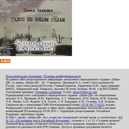
Пользовательское соглашение
,
Политика конфиденциальности
На данном сайте распространяется информация электронного периодического издания «Дебри-
ДВ» со знаком «Дебри-ДВ». 16+ Учредитель: Пронякин К.А. (член Союза журналистов
России, член Союза писателей России). Главный редактор: Харитонова И.Ю. Адрес редакции:
680032, Хабаровский край, Хабаровск, проспект 60-летия Октября, 88-46, т./ф.84212296081.
Электронная приемная:
Отправить сообщение
. E-mail:
editor@debri-dv.com
Редакционный совет электронного периодического издания «Дебри-ДВ» (на общественных
началах): К.А. Пронякин, И.Ю. Харитонова, А.Э. Мирмович, Ю.Н. Юрьев, Ю.В. Ковалев,
Л.Н. Левина, А.Ю. Жданов, Е.Н. Голубь, С.Н. Бурындин, Б.М. Сухинин, О.В. Егорова
Свидетельство о регистрации СМИ (Регистрационный номер)
ЭЛ № ФС77-45537
выдано
Федеральной службой по надзору в сфере связи, информационных технологий и массовых
коммуникаций (Роскомнадзор) 16.06.2011 г. Территория распространения: Российская
Федерация, зарубежные страны.
В 2006 г. проект «Дебри-ДВ» был создан как электронный частный архив, в соответствии с
ФЗ
№ 125 «Об архивном деле в Российской Федерации»
, согласно п. 2 ст. 13 «Создание архивов».
Основной фонд архива составляют публикации газет и журналов, изданные книги, а также
рукописи по дальневосточной (РФ) тематике. Доступ к архивным документам является