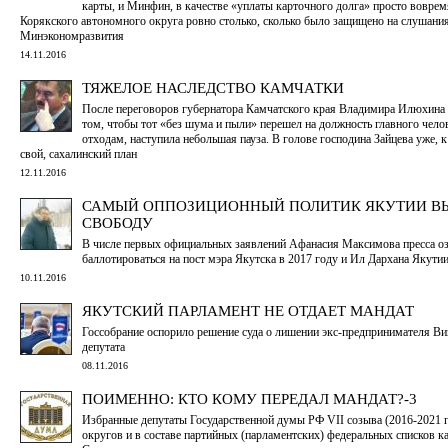
карты, и Минфин, в качестве «уплаты карточного долга» просто вовре
Корякского автономного округа ровно столько, сколько было защищено на слушани
Минэкономразвития
14.11.2016
ТЯЖЕЛОЕ НАСЛЕДСТВО КАМЧАТКИ
После переговоров губернатора Камчатского края Владимира Илюхина
том, чтобы тот «без шума и пыли» перешел на должность главного чело
отходам, наступила небольшая пауза. В голове господина Зайцева уже, к
свой, сахалинский план
12.11.2016
САМЫЙ ОППОЗИЦИОННЫЙ ПОЛИТИК ЯКУТИИ В
СВОБОДУ
В числе первых официальных заявлений Афанасия Максимова пресса оз
баллотироваться на пост мэра Якутска в 2017 году и Ил Дархана Якутии
10.11.2016
ЯКУТСКИЙ ПАРЛАМЕНТ НЕ ОТДАЕТ МАНДАТ
Госсобрание оспорило решение суда о лишении экс-предпринимателя Ви
депутата
08.11.2016
ПОИМЕННО: КТО КОМУ ПЕРЕДАЛ МАНДАТ?-3
Избранные депутаты Государственной думы РФ VII созыва (2016-2021 г
округов и в составе партийных (парламентских) федеральных списков к