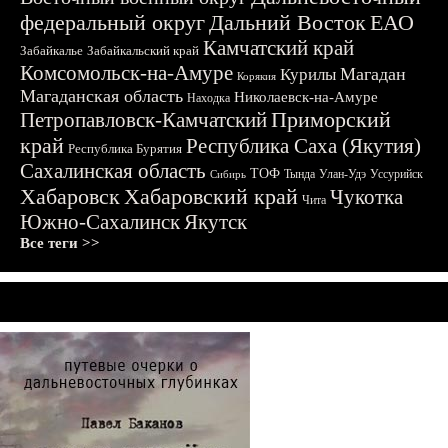
федеральный округ
Дальний Восток
ЕАО
Камчатский край
Забайкалье
Забайкальский край
Комсомольск-на-Амуре
Магадан
Курилы
Корякия
Магаданская область
Николаевск-на-Амуре
Находка
Приморский
Петропавловск-Камчатский
край
Республика Саха (Якутия)
Республика Бурятия
Сахалинская область
ТОФ
Тында
Улан-Удэ
Уссурийск
Сибирь
Хабаровск
Хабаровский край
Чукотка
Чита
Южно-Сахалинск
Якутск
Все теги >>