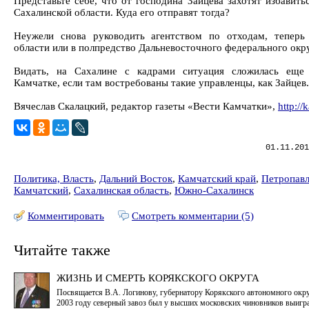
Представьте себе, что от господина Зайцева захотят избавить
Сахалинской области. Куда его отправят тогда?
Неужели снова руководить агентством по отходам, теперь
области или в полпредство Дальневосточного федерального окр
Видать, на Сахалине с кадрами ситуация сложилась еще
Камчатке, если там востребованы такие управленцы, как Зайцев.
Вячеслав Скалацкий, редактор газеты «Вести Камчатки»,
http:/
01.11.201
Политика, Власть
,
Дальний Восток
,
Камчатский край
,
Петропавл
Камчатский
,
Сахалинская область
,
Южно-Сахалинск
Комментировать
Смотреть комментарии (5)
Читайте также
ЖИЗНЬ И СМЕРТЬ КОРЯКСКОГО ОКРУГА
Посвящается В.А. Логинову, губернатору Корякского автономного округ
2003 году северный завоз был у высших московских чиновников выигр