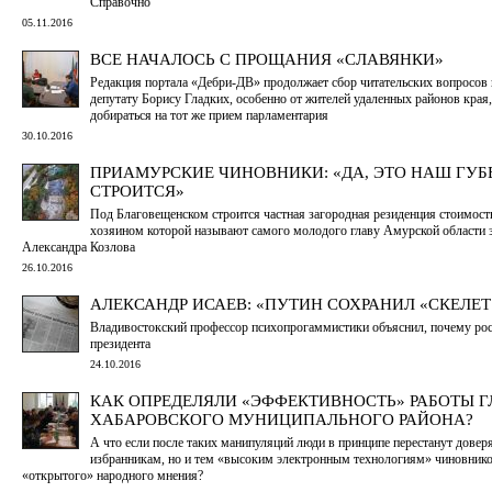
Справочно
05.11.2016
ВСЕ НАЧАЛОСЬ С ПРОЩАНИЯ «СЛАВЯНКИ»
Редакция портала «Дебри-ДВ» продолжает сбор читательских вопросов 
депутату Борису Гладких, особенно от жителей удаленных районов края,
добираться на тот же прием парламентария
30.10.2016
ПРИАМУРСКИЕ ЧИНОВНИКИ: «ДА, ЭТО НАШ ГУБ
СТРОИТСЯ»
Под Благовещенском строится частная загородная резиденция стоимост
хозяином которой называют самого молодого главу Амурской области 
Александра Козлова
26.10.2016
АЛЕКСАНДР ИСАЕВ: «ПУТИН СОХРАНИЛ «СКЕЛЕТ
Владивостокский профессор психопрогаммистики объяснил, почему ро
президента
24.10.2016
КАК ОПРЕДЕЛЯЛИ «ЭФФЕКТИВНОСТЬ» РАБОТЫ 
ХАБАРОВСКОГО МУНИЦИПАЛЬНОГО РАЙОНА?
А что если после таких манипуляций люди в принципе перестанут доверя
избранникам, но и тем «высоким электронным технологиям» чиновни
«открытого» народного мнения?