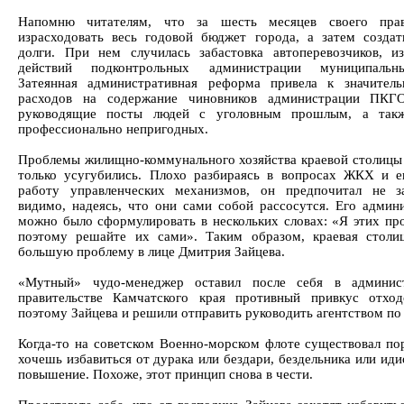
Напомню читателям, что за шесть месяцев своего пра
израсходовать весь годовой бюджет города, а затем создат
долги. При нем случилась забастовка автоперевозчиков, из
действий подконтрольных администрации муниципальн
Затеянная административная реформа привела к значител
расходов на содержание чиновников администрации ПКГ
руководящие посты людей с уголовным прошлым, а также
профессионально непригодных.
Проблемы жилищно-коммунального хозяйства краевой столицы
только усугубились. Плохо разбираясь в вопросах ЖКХ и 
работу управленческих механизмов, он предпочитал не з
видимо, надеясь, что они сами собой рассосутся. Его админ
можно было сформулировать в нескольких словах: «Я этих про
поэтому решайте их сами». Таким образом, краевая столи
большую проблему в лице Дмитрия Зайцева.
«Мутный» чудо-менеджер оставил после себя в админис
правительстве Камчатского края противный привкус отхо
поэтому Зайцева и решили отправить руководить агентством по
Когда-то на советском Военно-морском флоте существовал п
хочешь избавиться от дурака или бездари, бездельника или иди
повышение. Похоже, этот принцип снова в чести.