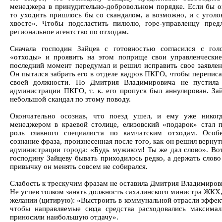
менеджера в принудительно-добровольном порядке. Если бы он
то уходить пришлось бы со скандалом, а возможно, и с угол
хвосте». Чтобы подсластить пилюлю, горе-управленцу предл
региональное агентство по отходам.
Сначала господин Зайцев с готовностью согласился с гол
«отходы» и проявить на этом поприще свои управленческие
последний момент передумал и решил исправить свое заявлен
Он пытался забрать его в отделе кадров ПКГО, чтобы переписать
своей должности. Но Дмитрия Владимировича не пустила
администрации ПКГО, т. к. его пропуск был аннулирован. За
небольшой скандал по этому поводу.
Окончательно осознав, что поезд ушел, и ему уже никог
менеджером в краевой столице, елизовский «подарок» стал 
роль главного специалиста по камчатским отходам. Особ
сознание фраза, произнесенная после того, как он решил вернут
администрации города: «Будь мужиком! Ты же дал слово». Во
господину Зайцеву бывать приходилось редко, а держать слово
привычку он менять совсем не собирался.
Слабость к трескучим фразам не оставила Дмитрия Владимирови
Не успев толком занять должность сахалинского министра ЖКХ,
желании (цитирую): «Выстроить в коммунальной отрасли эффек
чтобы направляемые сюда средства расходовались максимал
приносили наибольшую отдачу».