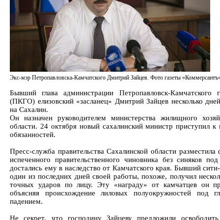
Экс-мэр Петропавловска-Камчатского Дмитрий Зайцев. Фото газеты «Коммерсантъ
Бывший глава администрации Петропавловск-Камчатского г
(ПКГО) елизовский «засланец» Дмитрий Зайцев несколько дней
на Сахалин.
Он назначен руководителем министерства жилищного хозяй
области. 24 октября новый сахалинский министр приступил к
обязанностей.
Пресс-служба правительства Сахалинской области разместила
испеченного правительственного чиновника без синяков под
достались ему в наследство от Камчатского края. Бывший сит
один из последних дней своей работы, похоже, получил нескол
точных ударов по лицу. Эту «награду» от камчатцев он пр
объясняя происхождение лиловых полуокружностей под г
падением.
Не секрет, что господину Зайцеву предложили освободить