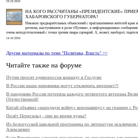
19.10.2016
НА КОГО РАССЧИТАНЫ «ПРЕЗИДЕНТСКИЕ» ПРИ
ХАБАРОВСКОГО ГУБЕРНАТОРА?
Никаких предварительных объявлений с приглашениями жителей края на
региона, выступившем в роли «Путина», в информационных сообщения
очень неподготовленный с точки зрения пиара сценарий. А, может, наоборот, тщате
14.10.2016
Другие материалы по теме "Политика, Власть" >>
Читайте также на форуме
Путин просит единороссов команду в Госдуме
В России наши чиновники могут отключить интернет?!
В пандемию Россия потеряла каждого четвертого ветерана Вели
Отечественной!
Китай объявил «народную войну» коронавирусу на границе с Ро
Полёт Пересильд - пир во время чумы?
Из белорусской школьной программы по литературе исключили 
Алексиевич
Если Википедию сделают иноагентом, то иноагентом для чиновни