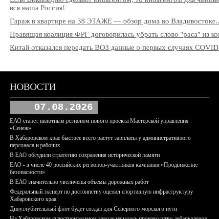
вся наша Россия!
Гараж в квартире на 38 ЭТАЖЕ — обзор дома во Владивостоке..
Правящая коалиция ФРГ договорилась убрать слово "раса" из к
Китай отказался передать ВОЗ данные о первых случаях COVID
НОВОСТИ
07.08.2026
ЕАО станет пилотным регионом нового проекта Мастерской управления
«Сенеж»
В Хабаровском крае быстрее всего растут зарплаты у административного
персонала и рабочих
В ЕАО обсудили стратегию сохранения исторической памяти
ЕАО - в числе 40 российских регионов-участников кампании «Продвижение
безопасности»
В ЕАО значительно увеличены объемы дорожных работ
Федеральный эксперт по достоинству оценил спортивную инфраструктуру
Хабаровского края
Дноуглубительный флот будет создан для Северного морского пути
На Хабаровском судостроительном заводе началось производство дебаркадеров