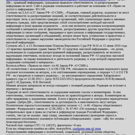
ДВ», хранящий информацию, гражданско-правовую ответственность за распространение
информации не несет. Сайт и редакция основываются и работают на основании ст.8 «Право на
доступ к информации» ФЗ-149.
Согласно пп.3,4,6 ст.57 Закона РФ «О СМИ», «Редакция, главный редактор, журналист не несут
ответственности за распространение сведений, не соответствующих действительности и
порочащих честь и достоинство граждан и организаций, либо ущемляющих права и законные
интересы граждан, либо представляющих собой злоупотребление свободой массовой
информации и (или) правами журналиста: ...если они являются дословным воспроизведением
сообщений и материалов или их фрагментов, распространенных другим средством массовой
информации (а также сообщения, переданные в пресс-релизах и информация государственных,
общественных организаций и объединений), которое может быть установлено и привлечено к
ответственности за данное нарушение законодательства Российской Федерации о средствах
массовой информации».
Согласно абз.3, п.13 Постановления Пленума Верховного Суда РФ №16 от 15 июня 2010 года
«О практике применения судами Закона РФ «О средствах массовой информации», «по делам,
вытекающим из содержания распространенной информации, распространитель не является
надлежащим ответчиком, поскольку исходя из положений Закона РФ «О средствах массовой
информации» не вправе вмешиваться в деятельность редакции, в ходе которой определяется
содержание сообщений и материалов».
Воспользуйтесь «Правом на ответ» (ст.46 Закона РФ «О СМИ»).
«В соответствии с положением ч.3 ст.196 ГПК РФ, обязанность компенсации морального вреда
подлежит возложению на авторов, а по опубликованию опровержения, в порядке ч.2 ст.152 ГК
РФ - на учредителя и главного редактор», - из апелляционного определения Хабаровского
краевого суда от 22.08.2012 г. (дело №33-5325/2012) председательствующего И.И.Куликовой,
судей С.И.Дорожко, Н.В.Пестовой.
Мнения авторов материалов не всегда совпадают с позицией редакции. Редакция не вступает в
переписку с авторами.
Редакция не несет ответственность за содержание внешних ссылок и комментариев. За них
ответственны, соответственно, исключительно их правообладатели и авторы. Комментарии на
сайте приравнены к выражению мнения. Блоги и форум не входят в электронное периодическое
издание «Дебри-ДВ», ответственность за достоверность и наполняемость несут авторы.
Политические опросы/голосования проводятся согласно ч.2. ст.46 «Опросы общественного
мнения» Федерального закона от 12.06.2002 г. № 67-ФЗ «Об основных гарантиях
избирательных прав и права на участие в референдуме граждан Российской Федерации»;
считать, там где не указано: лицо (лица), заказавшее (заказавших) проведение опроса и
оплатившее (оплативших) указанную публикацию (обнародование) - едино - сайт, без оплаты -
безвозмездно/бесплатно.
Часовой пояс сервера UTC+11 (AEST), фактически +8 мск.
Если вы обнаружили ошибки на сайте, пожалуйста,
сообщите нам об этом
.
Распространение информации о политической, социальной, духовной жизни общества,