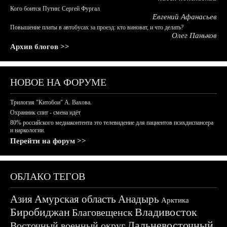
Кого боится Путин: Сергей Фургал
Евгений Афанасьев
Повышение платы в автобусах за проезд: кто виноват, и что делать?
Олег Паньков
Архив блогов >>
НОВОЕ НА ФОРУМЕ
Трилогия "Китобои" А. Вахова.
Охранник спит - смена идёт
80% российского медиаконтента это телевидение для пациентов психдиспансера
и наркологии.
Перейти на форум >>
ОБЛАКО ТЕГОВ
Азия
Амурская область
Анадырь
Арктика
Биробиджан
Владивосток
Благовещенск
Дальневосточный
Восточный военный округ