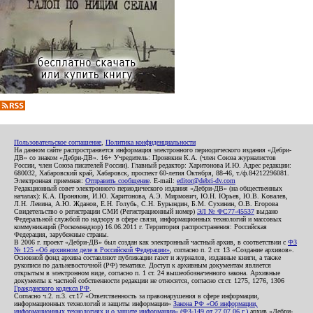
Пользовательское соглашение
,
Политика конфиденциальности
На данном сайте распространяется информация электронного периодического издания «Дебри-
ДВ» со знаком «Дебри-ДВ». 16+ Учредитель: Пронякин К.А. (член Союза журналистов
России, член Союза писателей России). Главный редактор: Харитонова И.Ю. Адрес редакции:
680032, Хабаровский край, Хабаровск, проспект 60-летия Октября, 88-46, т./ф.84212296081.
Электронная приемная:
Отправить сообщение
. E-mail:
editor@debri-dv.com
Редакционный совет электронного периодического издания «Дебри-ДВ» (на общественных
началах): К.А. Пронякин, И.Ю. Харитонова, А.Э. Мирмович, Ю.Н. Юрьев, Ю.В. Ковалев,
Л.Н. Левина, А.Ю. Жданов, Е.Н. Голубь, С.Н. Бурындин, Б.М. Сухинин, О.В. Егорова
Свидетельство о регистрации СМИ (Регистрационный номер)
ЭЛ № ФС77-45537
выдано
Федеральной службой по надзору в сфере связи, информационных технологий и массовых
коммуникаций (Роскомнадзор) 16.06.2011 г. Территория распространения: Российская
Федерация, зарубежные страны.
В 2006 г. проект «Дебри-ДВ» был создан как электронный частный архив, в соответствии с
ФЗ
№ 125 «Об архивном деле в Российской Федерации»
, согласно п. 2 ст. 13 «Создание архивов».
Основной фонд архива составляют публикации газет и журналов, изданные книги, а также
рукописи по дальневосточной (РФ) тематике. Доступ к архивным документам является
открытым в электронном виде, согласно п. 1 ст. 24 вышеобозначенного закона. Архивные
документы к частной собственности редакции не относятся, согласно ст.ст. 1275, 1276, 1306
Гражданского кодекса РФ
.
Согласно ч.2. п.3. ст.17 «Ответственность за правонарушения в сфере информации,
информационных технологий и защиты информации»
Закона РФ «Об информации,
информационных технологиях и о защите информации» (ФЗ-149 от 27.07.06 г.)
архив «Дебри-