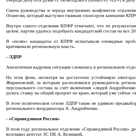
очередь депутата думы О. Вельгодского (пошёл от «ЕР») и депу
Смена руководства и череда внутренних конфликтов отразил
Оганесян, который выступил главным спонсором кампании КПРФ
Внутри самого отделения КПФР отмечают, что по результатам 
целом, партии удалось подобрать кандидатский состав на все 20
В «полях» кандидаты от КПРФ испытывали очевидные проблем
критиковали региональную власть.
- ЛДПР
Аналогичная кадровая ситуация сложилась в региональном отдел
На этом фоне, несмотря на достаточно устойчивую электорал
Жириновский, за которым расположился руководитель региона
персонального состава за счёт включения «людей Андрейченко
делать ставку на общий процент по краю, который уже сейчас г
В этом политическом сезоне ЛДПР также не удивило предвыбор
регионального координатора А. Андрейченко.
- «Справедливая Россия»
В этом году региональное отделение «Справедливой России» де
возглавил депутат ЗС ПК А. Козицкий.