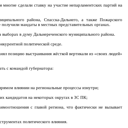
 многие сделали ставку на участие непарламентских партий на
ципального района, Спасска-Дальнего, а также Пожарского
е получили мандаты в местных представительных органах.
а выборах в думу Дальнереченского муниципального района.
онкурентной политической среде.
нял позицию выстраивания жёсткой вертикали из «своих людей»
ать с командой губернатора:
 прямом влиянии на региональные процессы изнутри;
их кандидатов на некоторых округах в ЗС ПК;
имоотношения с главой региона, что фактически не вызывает
нструментах политического влияния.