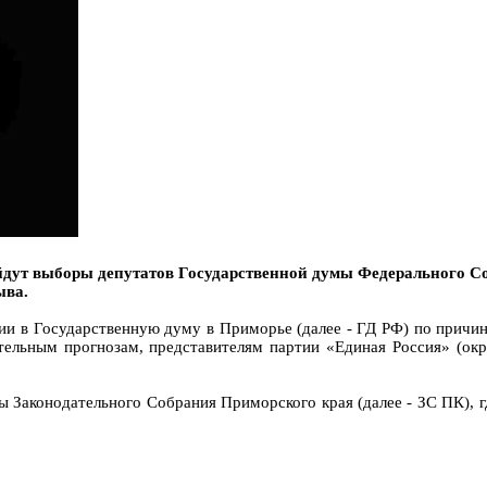
ойдут выборы депутатов Государственной думы Федерального С
ыва.
нии в Государственную думу в Приморье (далее - ГД РФ) по прич
тельным прогнозам, представителям партии «Единая Россия» (ок
 Законодательного Собрания Приморского края (далее - ЗС ПК), гд