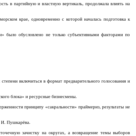
ость в партийную и властную вертикаль, продолжала влиять на
орском крае, одновременно с которой началась подготовка к
и» было обусловлено не только субъективными факторами по
 степени включиться в формат предварительного голосования и
ского блока» и ресурсные бизнесмены.
ерженности принципу «сакральности» праймериз, результаты не
 И. Пушкарёва.
 точечную зачистку на округах, а возвращение темы выборов