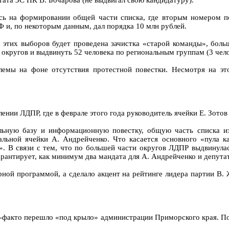
тата ЗС ПК В. Бочарова (не выдвигал свою кандидатуру).
ись на формировании общей части списка, где вторым номером п
 и, по некоторым данным, дал порядка 10 млн рублей.
этих выборов будет проведена зачистка «старой команды», боль
 округов и выдвинуть 52 человека по региональным группам (3 чело
ы на фоне отсутствия протестной повестки. Несмотря на это,
ении ЛДПР, где в феврале этого года руководитель ячейки Е. Зотов
ьную базу и информационную повестку, общую часть списка из 
льной ячейки А. Андрейченко. Что касается основного «пула к
». В связи с тем, что по большей части округов ЛДПР выдвинул
арантирует, как минимум два мандата для А. Андрейченко и депутат
ной программой, а сделало акцент на рейтинге лидера партии В. 
-факто перешло «под крыло» администрации Приморского края. По