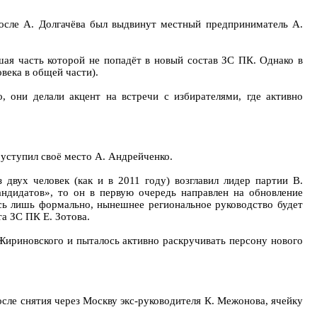
осле А. Долгачёва был выдвинут местный предприниматель А.
шая часть которой не попадёт в новый состав ЗС ПК. Однако в
века в общей части).
 они делали акцент на встречи с избирателями, где активно
 уступил своё место А. Андрейченко.
двух человек (как и в 2011 году) возглавил лидер партии В.
андидатов», то он в первую очередь направлен на обновление
ась лишь формально, нынешнее региональное руководство будет
а ЗС ПК Е. Зотова.
Жириновского и пыталось активно раскручивать персону нового
сле снятия через Москву экс-руководителя К. Межонова, ячейку