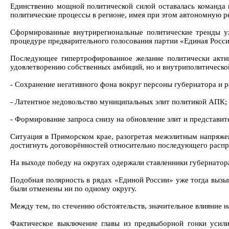
Единственно мощной политической силой оставалась команда г
политические процессы в регионе, имея при этом автономную р
Сформированные внутрирегиональные политические тренды уж
процедуре предварительного голосования партии «Единая Росси
Последующее гипертрофированное желание политически акти
удовлетворению собственных амбиций, но и внутриполитическо
- Сохранение негативного фона вокруг персоны губернатора и 
- Латентное недовольство муниципальных элит политикой АПК;
- Формирование запроса снизу на обновление элит и представите
Ситуация в Приморском крае, разогретая межэлитным напряжен
достигнуть договорённостей относительно последующего распр
На выходе победу на округах одержали ставленники губернатор
Подобная полярность в рядах «Единой России» уже тогда вызы
были отменены ни по одному округу.
Между тем, по стечению обстоятельств, значительное влияние 
Фактическое выключение главы из предвыборной гонки усили