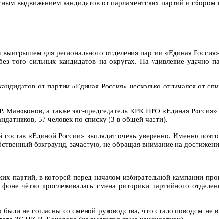
ктным выдвижением кандидатов от парламентских партий и сбором 
м выигрышем для регионального отделения партии «Единая Россия
ез того сильных кандидатов на округах. На удивление удачно п
ндидатов от партии «Единая Россия» несколько отличался от спи
Р. Маноконов, а также экс-председатель КРК ПРО «Единая Россия»
датников, 57 человек по списку (3 в общей части).
ий состав «Единой России» выглядит очень уверенно. Именно поэт
бственный бэкграунд, зачастую, не обращая внимание на достижени
ких партий, в которой перед началом избирательной кампании про
 фоне чётко прослеживалась смена риторики партийного отделен
ыли не согласны со сменой руководства, что стало поводом не в