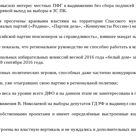
высило интерес местных ПФГ к выдвижению без сбора подписей и
прямой выход на выборы в ЗС ПК.
пресечены краевыми властями на территории Спасского муни
малых партий («Родина», «Партия дела», «Коммунисты России») н
ийской партии пенсионеров за справедливость», взявшее мандат н
показала, что региональное руководство не способно работать в к
альных избирательных комиссий весной 2016 года «белый дом» за
8 сентября 2016 года.
упных политических игроков, способных даже частично конкуриров
и, уже отыгравших свою партию в региональной политике;
 веса на уровне всего ДФО и на данном этапе не заинтересована в
движения В. Николаевой на выборы депутатов ГД РФ и выдвинул сво
 собственными проектами и имеют определённые выстроенные вза
троены во властную вертикаль и не нуждались в дополнительных и