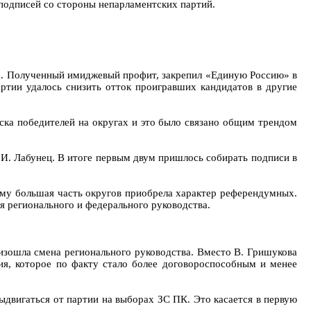
подписей со стороны непарламентских партий.
». Полученный имиджевый профит, закрепил «Единую Россию» в
артии удалось снизить отток проигравших кандидатов в другие
ска победителей на округах и это было связано общим трендом
 И. Лабунец. В итоге первым двум пришлось собирать подписи в
ому большая часть округов приобрела характер референдумных.
я регионального и федерального руководства.
изошла смена регионального руководства. Вместо В. Гришукова
ия, которое по факту стало более договороспособным и менее
ыдвигаться от партии на выборах ЗС ПК. Это касается в первую