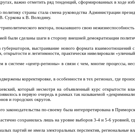
кругах, важно отметить ряд тенденций, сформированных в ходе изби
политику страны стала смена руководства Администрации президе
В. Суркова к В. Володину.
риполитического вектора, показавшего свою нежизнеспособность в
цией были сделаны шаги в сторону внешней демократизации полити
 губернаторов, выстраивание нового формата взаимоотношений с
и, открытости и легитимности, практически нивелировали «уличны
 в системе «центр-регионы» в связи с чем, многие процессы, н
двержены корректировке, в особенности в тех регионах, где произ
евский, который несмотря на объявленный курс открытости вла
оявилось в первую очередь в рамках так называемой «декриминали
нов и городских округов.
го законодательства по-своему была интерпретирована в Приморск
астично сохранилась лишь на уровне выборов 3-4 и 5-6 уровней, г
малых партий не имела электоральных перспектив, региональные вла