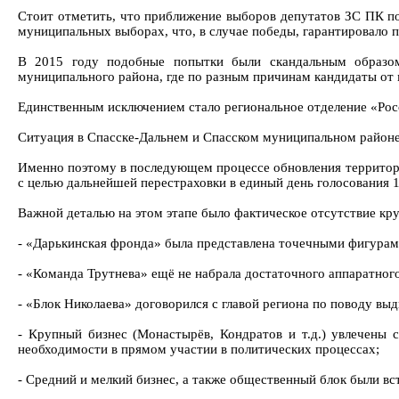
Стоит отметить, что приближение выборов депутатов ЗС ПК по
муниципальных выборах, что, в случае победы, гарантировало 
В 2015 году подобные попытки были скандальным образом 
муниципального района, где по разным причинам кандидаты от 
Единственным исключением стало региональное отделение «Росс
Ситуация в Спасске-Дальнем и Спасском муниципальном районе 
Именно поэтому в последующем процессе обновления территори
с целью дальнейшей перестраховки в единый день голосования 1
Важной деталью на этом этапе было фактическое отсутствие кр
- «Дарькинская фронда» была представлена точечными фигурам
- «Команда Трутнева» ещё не набрала достаточного аппаратного
- «Блок Николаева» договорился с главой региона по поводу вы
- Крупный бизнес (Монастырёв, Кондратов и т.д.) увлечены
необходимости в прямом участии в политических процессах;
- Средний и мелкий бизнес, а также общественный блок были вс