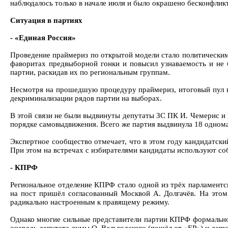
наблюдалось только в начале июля и было окрашено бесконфли
Ситуация в партиях
- «Единая Россия»
Проведение праймериз по открытой модели стало политически
фаворитах предвыборной гонки и повысил узнаваемость и не б
партии, раскидав их по региональным группам.
Несмотря на прошедшую процедуру праймериз, итоговый пул ка
декриминализации рядов партии на выборах.
В этой связи не были выдвинуты депутаты ЗС ПК И. Чемерис и 
порядке самовыдвижения. Всего же партия выдвинула 18 одноман
Экспертное сообщество отмечает, что в этом году кандидатск
При этом на встречах с избирателями кандидаты используют со
- КПРФ
Региональное отделение КПРФ стало одной из трёх парламентс
на пост пришёл согласованный Москвой А. Долгачёв. На этом
радикально настроенным к правящему режиму.
Однако многие сильные представители партии КПРФ формально б