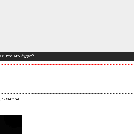
: кто это будет?
зультатов