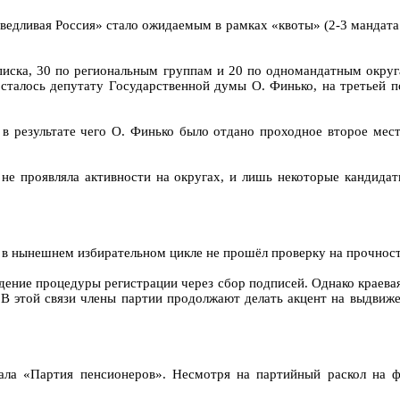
дливая Россия» стало ожидаемым в рамках «квоты» (2-3 мандата п
писка, 30 по региональным группам и 20 по одномандатным округа
осталось депутату Государственной думы О. Финько, на третьей 
 в результате чего О. Финько было отдано проходное второе мес
не проявляла активности на округах, и лишь некоторые кандида
 в нынешнем избирательном цикле не прошёл проверку на прочнос
дение процедуры регистрации через сбор подписей. Однако краевая
 В этой связи члены партии продолжают делать акцент на выдвиже
ала «Партия пенсионеров». Несмотря на партийный раскол на ф