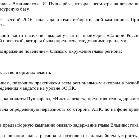
лавы Владивостока И. Пушкарёва, которая несмотря на встроенн
есурсную базу.
е весной 2016 года задали темп избирательной кампании в Прим
я».
вной части населения выдвинуться на праймериз «Единой Росси
й повесткой, которая была определена следующими трендами:
раздражение поведением близкого окружения главы региона;
льство в органах власти.
ием, позволила практически всем региональным акторам в разной
еделения мандатов на уровне ЗС ПК.
а, кандидаты Пушкарёва, «Николаевские», представители «дарькин
вала определённую нервозность со стороны АПК, но на фоне прив
на предвыборную кампанию оказало задержание главы Владивостока
ло позиции главы региона и позволило в дальнейшем устроить