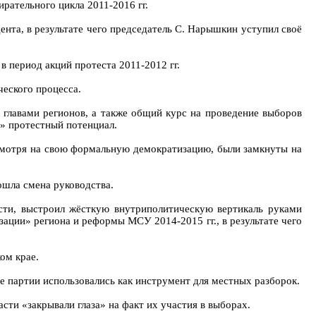
рательного цикла 2011-2016 гг.
нта, в результате чего председатель С. Нарышкин уступил своё
 период акций протеста 2011-2012 гг.
ческого процесса.
 главами регионов, а также общий курс на проведение выборов
й» протестный потенциал.
есмотря на свою формальную демократизацию, были замкнуты на
ошла смена руководства.
сти, выстроил жёсткую внутриполитическую вертикаль руками
зации» региона и реформы МСУ 2014-2015 гг., в результате чего
ом крае.
де партии использовались как инструмент для местных разборок.
сти «закрывали глаза» на факт их участия в выборах.