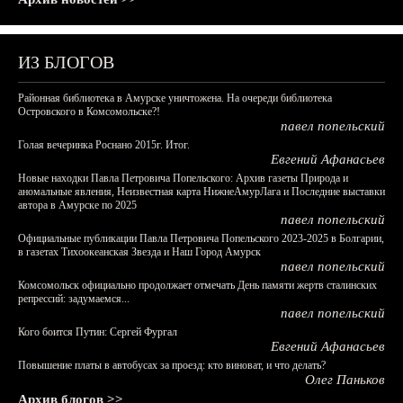
ИЗ БЛОГОВ
Районная библиотека в Амурске уничтожена. На очереди библиотека
Островского в Комсомольске?!
павел попельский
Голая вечеринка Роснано 2015г. Итог.
Евгений Афанасьев
Новые находки Павла Петровича Попельского: Архив газеты Природа и
аномальные явления, Неизвестная карта НижнеАмурЛага и Последние выставки
автора в Амурске по 2025
павел попельский
Официальные публикации Павла Петровича Попельского 2023-2025 в Болгарии,
в газетах Тихоокеанская Звезда и Наш Город Амурск
павел попельский
Комсомольск официально продолжает отмечать День памяти жертв сталинских
репрессий: задумаемся...
павел попельский
Кого боится Путин: Сергей Фургал
Евгений Афанасьев
Повышение платы в автобусах за проезд: кто виноват, и что делать?
Олег Паньков
Архив блогов >>