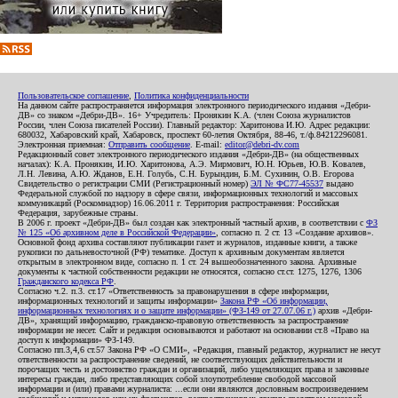
Пользовательское соглашение
,
Политика конфиденциальности
На данном сайте распространяется информация электронного периодического издания «Дебри-
ДВ» со знаком «Дебри-ДВ». 16+ Учредитель: Пронякин К.А. (член Союза журналистов
России, член Союза писателей России). Главный редактор: Харитонова И.Ю. Адрес редакции:
680032, Хабаровский край, Хабаровск, проспект 60-летия Октября, 88-46, т./ф.84212296081.
Электронная приемная:
Отправить сообщение
. E-mail:
editor@debri-dv.com
Редакционный совет электронного периодического издания «Дебри-ДВ» (на общественных
началах): К.А. Пронякин, И.Ю. Харитонова, А.Э. Мирмович, Ю.Н. Юрьев, Ю.В. Ковалев,
Л.Н. Левина, А.Ю. Жданов, Е.Н. Голубь, С.Н. Бурындин, Б.М. Сухинин, О.В. Егорова
Свидетельство о регистрации СМИ (Регистрационный номер)
ЭЛ № ФС77-45537
выдано
Федеральной службой по надзору в сфере связи, информационных технологий и массовых
коммуникаций (Роскомнадзор) 16.06.2011 г. Территория распространения: Российская
Федерация, зарубежные страны.
В 2006 г. проект «Дебри-ДВ» был создан как электронный частный архив, в соответствии с
ФЗ
№ 125 «Об архивном деле в Российской Федерации»
, согласно п. 2 ст. 13 «Создание архивов».
Основной фонд архива составляют публикации газет и журналов, изданные книги, а также
рукописи по дальневосточной (РФ) тематике. Доступ к архивным документам является
открытым в электронном виде, согласно п. 1 ст. 24 вышеобозначенного закона. Архивные
документы к частной собственности редакции не относятся, согласно ст.ст. 1275, 1276, 1306
Гражданского кодекса РФ
.
Согласно ч.2. п.3. ст.17 «Ответственность за правонарушения в сфере информации,
информационных технологий и защиты информации»
Закона РФ «Об информации,
информационных технологиях и о защите информации» (ФЗ-149 от 27.07.06 г.)
архив «Дебри-
ДВ», хранящий информацию, гражданско-правовую ответственность за распространение
информации не несет. Сайт и редакция основываются и работают на основании ст.8 «Право на
доступ к информации» ФЗ-149.
Согласно пп.3,4,6 ст.57 Закона РФ «О СМИ», «Редакция, главный редактор, журналист не несут
ответственности за распространение сведений, не соответствующих действительности и
порочащих честь и достоинство граждан и организаций, либо ущемляющих права и законные
интересы граждан, либо представляющих собой злоупотребление свободой массовой
информации и (или) правами журналиста: ...если они являются дословным воспроизведением