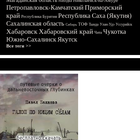
Магаданская область
Николаевск-на-Амуре
Находка
Приморский
Петропавловск-Камчатский
край
Республика Саха (Якутия)
Республика Бурятия
Сахалинская область
ТОФ
Тында
Улан-Удэ
Уссурийск
Сибирь
Хабаровск
Хабаровский край
Чукотка
Чита
Южно-Сахалинск
Якутск
Все теги >>