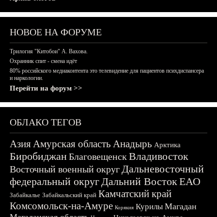
НОВОЕ НА ФОРУМЕ
Трилогия "Китобои" А. Вахова.
Охранник спит - смена идёт
80% российского медиаконтента это телевидение для пациентов психдиспансера
и наркологии.
Перейти на форум >>
ОБЛАКО ТЕГОВ
Азия
Амурская область
Анадырь
Арктика
Биробиджан
Владивосток
Благовещенск
Дальневосточный
Восточный военный округ
федеральный округ
Дальний Восток
ЕАО
Камчатский край
Забайкалье
Забайкальский край
Комсомольск-на-Амуре
Магадан
Курилы
Корякия