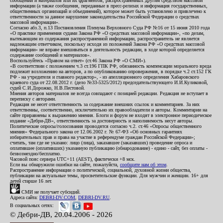
сообщений и материалов или их фрагментов, распространенных другим средством массовой
информации (а также сообщения, переданные в пресс-релизах и информация государственных,
общественных организаций и объединений), которое может быть установлено и привлечено к
ответственности за данное нарушение законодательства Российской Федерации о средствах
массовой информации».
Согласно абз.3, п.13 Постановления Пленума Верховного Суда РФ №16 от 15 июня 2010 года
«О практике применения судами Закона РФ «О средствах массовой информации», «по делам,
вытекающим из содержания распространенной информации, распространитель не является
надлежащим ответчиком, поскольку исходя из положений Закона РФ «О средствах массовой
информации» не вправе вмешиваться в деятельность редакции, в ходе которой определяется
содержание сообщений и материалов».
Воспользуйтесь «Правом на ответ» (ст.46 Закона РФ «О СМИ»).
«В соответствии с положением ч.3 ст.196 ГПК РФ, обязанность компенсации морального вреда
подлежит возложению на авторов, а по опубликованию опровержения, в порядке ч.2 ст.152 ГК
РФ - на учредителя и главного редактор», - из апелляционного определения Хабаровского
краевого суда от 22.08.2012 г. (дело №33-5325/2012) председательствующего И.И.Куликовой,
судей С.И.Дорожко, Н.В.Пестовой.
Мнения авторов материалов не всегда совпадают с позицией редакции. Редакция не вступает в
переписку с авторами.
Редакция не несет ответственность за содержание внешних ссылок и комментариев. За них
ответственны, соответственно, исключительно их правообладатели и авторы. Комментарии на
сайте приравнены к выражению мнения. Блоги и форум не входят в электронное периодическое
издание «Дебри-ДВ», ответственность за достоверность и наполняемость несут авторы.
Политические опросы/голосования проводятся согласно ч.2. ст.46 «Опросы общественного
мнения» Федерального закона от 12.06.2002 г. № 67-ФЗ «Об основных гарантиях
избирательных прав и права на участие в референдуме граждан Российской Федерации»;
считать, там где не указано: лицо (лица), заказавшее (заказавших) проведение опроса и
оплатившее (оплативших) указанную публикацию (обнародование) - едино - сайт, без оплаты -
безвозмездно/бесплатно.
Часовой пояс сервера UTC+11 (AEST), фактически +8 мск.
Если вы обнаружили ошибки на сайте, пожалуйста,
сообщите нам об этом
.
Распространение информации о политической, социальной, духовной жизни общества,
публикации на актуальные темы, просветительские функции. Для мужчин и женщин. 16+ для
детей старше 16 лет.
СМИ не получает субсидий.
Адреса сайта:
DEBRI-DV.COM
,
DEBRI-DV.RU
.
В социальных сетях:
© Дебри-ДВ, 20.04.2006 - 2026