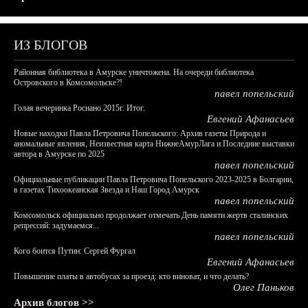
ИЗ БЛОГОВ
Районная библиотека в Амурске уничтожена. На очереди библиотека
Островского в Комсомольске?!
павел попельский
Голая вечеринка Роснано 2015г. Итог.
Евгений Афанасьев
Новые находки Павла Петровича Попельского: Архив газеты Природа и
аномальные явления, Неизвестная карта НижнеАмурЛага и Последние выставки
автора в Амурске по 2025
павел попельский
Официальные публикации Павла Петровича Попельского 2023-2025 в Болгарии,
в газетах Тихоокеанская Звезда и Наш Город Амурск
павел попельский
Комсомольск официально продолжает отмечать День памяти жертв сталинских
репрессий: задумаемся...
павел попельский
Кого боится Путин: Сергей Фургал
Евгений Афанасьев
Повышение платы в автобусах за проезд: кто виноват, и что делать?
Олег Паньков
Архив блогов >>