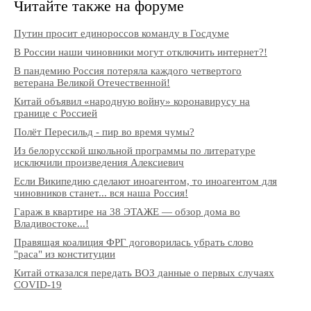
Читайте также на форуме
Путин просит единороссов команду в Госдуме
В России наши чиновники могут отключить интернет?!
В пандемию Россия потеряла каждого четвертого
ветерана Великой Отечественной!
Китай объявил «народную войну» коронавирусу на
границе с Россией
Полёт Пересильд - пир во время чумы?
Из белорусской школьной программы по литературе
исключили произведения Алексиевич
Если Википедию сделают иноагентом, то иноагентом для
чиновников станет... вся наша Россия!
Гараж в квартире на 38 ЭТАЖЕ — обзор дома во
Владивостоке...!
Правящая коалиция ФРГ договорилась убрать слово
"раса" из конституции
Китай отказался передать ВОЗ данные о первых случаях
COVID-19