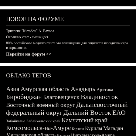
НОВОЕ НА ФОРУМЕ
Трилогия "Китобои" А. Вахова.
Охранник спит - смена идёт
80% российского медиаконтента это телевидение для пациентов психдиспансера
и наркологии.
Перейти на форум >>
ОБЛАКО ТЕГОВ
Азия
Амурская область
Анадырь
Арктика
Биробиджан
Владивосток
Благовещенск
Дальневосточный
Восточный военный округ
федеральный округ
Дальний Восток
ЕАО
Камчатский край
Забайкалье
Забайкальский край
Комсомольск-на-Амуре
Магадан
Курилы
Корякия
Магаданская область
Николаевск-на-Амуре
Находка