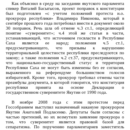
Как объяснил в среду на заседании якутского парламента
спикер Виталий Басыгысов, проект поправок к конституции
был подготовлен «с учетом положений протеста и.о.
прокурора республики» Владимира Никонова, который в
сентябре прошлого года потребовал внести в документ около
30 поправок. Речь шла об отмене ч.3 ст.1, определяющей
понятие «суверенитет»; ч.4 этой же статьи в части,
устанавливающей, что источником госвласти в Республике
Саха является ее народ; положения ч.5 ст.1,
предусматривающего, что призывы к нарушению
территориальной целостности республики преследуются по
закону; а также положения ч.2 ст.37, предусматривающего,
что национально-государственный статус и территория
Республики Саха не могут быть изменены без ее согласия,
выраженного на референдуме большинством голосов
избирателей. Кроме того, прокурор требовал отмены части
преамбулы документа, в которой говорится, что конституция
республики принята на основе Декларации о
государственном суверенитете Якутии от 1990 года.
В ноябре 2008 года с этим протестом перед
Госсобранием выступил назначенный накануне прокурором
Якутии Анатолий Подласенко. Депутаты были согласны с
частью претензий, но их возмутило заявление прокурора о
том, что суверенитет является правовой базой для
сепаратизма. По поручению парламентариев заместитель