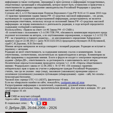
информации (а также сообщения, переданные в пресс-релизах и информация государственных,
общественных организаций и объединений), которое может быть установлено и привлечено к
ответственности за данное нарушение законодательства Российской Федерации о средствах
массовой информации».
Согласно абз.3, п.13 Постановления Пленума Верховного Суда РФ №16 от 15 июня 2010 года
«О практике применения судами Закона РФ «О средствах массовой информации», «по делам,
вытекающим из содержания распространенной информации, распространитель не является
надлежащим ответчиком, поскольку исходя из положений Закона РФ «О средствах массовой
информации» не вправе вмешиваться в деятельность редакции, в ходе которой определяется
содержание сообщений и материалов».
Воспользуйтесь «Правом на ответ» (ст.46 Закона РФ «О СМИ»).
«В соответствии с положением ч.3 ст.196 ГПК РФ, обязанность компенсации морального вреда
подлежит возложению на авторов, а по опубликованию опровержения, в порядке ч.2 ст.152 ГК
РФ - на учредителя и главного редактор», - из апелляционного определения Хабаровского
краевого суда от 22.08.2012 г. (дело №33-5325/2012) председательствующего И.И.Куликовой,
судей С.И.Дорожко, Н.В.Пестовой.
Мнения авторов материалов не всегда совпадают с позицией редакции. Редакция не вступает в
переписку с авторами.
Редакция не несет ответственность за содержание внешних ссылок и комментариев. За них
ответственны, соответственно, исключительно их правообладатели и авторы. Комментарии на
сайте приравнены к выражению мнения. Блоги и форум не входят в электронное периодическое
издание «Дебри-ДВ», ответственность за достоверность и наполняемость несут авторы.
Политические опросы/голосования проводятся согласно ч.2. ст.46 «Опросы общественного
мнения» Федерального закона от 12.06.2002 г. № 67-ФЗ «Об основных гарантиях
избирательных прав и права на участие в референдуме граждан Российской Федерации»;
считать, там где не указано: лицо (лица), заказавшее (заказавших) проведение опроса и
оплатившее (оплативших) указанную публикацию (обнародование) - едино - сайт, без оплаты -
безвозмездно/бесплатно.
Часовой пояс сервера UTC+11 (AEST), фактически +8 мск.
Если вы обнаружили ошибки на сайте, пожалуйста,
сообщите нам об этом
.
Распространение информации о политической, социальной, духовной жизни общества,
публикации на актуальные темы, просветительские функции. Для мужчин и женщин. 16+ для
детей старше 16 лет.
СМИ не получает субсидий.
Адреса сайта:
DEBRI-DV.COM
,
DEBRI-DV.RU
.
В социальных сетях:
© Дебри-ДВ, 20.04.2006 - 2026