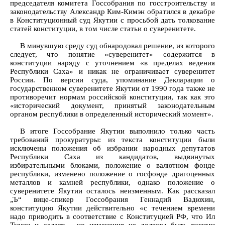
председателя комитета Госсобрания по госстроительству и
законодательству Александр Ким-Кимэн обратился в декабре
в Конституционный суд Якутии с просьбой дать толкование
статей конституции, в том числе статьи о суверенитете.
В минувшую среду суд обнародовал решение, из которого
следует, что понятие «суверенитет» содержится в
конституции наряду с уточнением «в пределах ведения
Республики Саха» и никак не ограничивает суверенитет
России. По версии суда, упоминание Декларации о
государственном суверенитете Якутии от 1990 года также не
противоречит нормам российской конституции, так как это
«исторический документ, принятый законодательным
органом республики в определенный исторический момент».
В итоге Госсобрание Якутии выполнило только часть
требований прокуратуры: из текста конституции были
исключены положения об избрании народных депутатов
Республики Саха из кандидатов, выдвинутых
избирательными блоками, положение о валютном фонде
республики, изменено положение о госфонде драгоценных
металлов и камней республики, однако положение о
суверенитете Якутии осталось неизменным. Как рассказал
„Ъ“ вице-спикер Госсобрания Геннадий Вадюхин,
конституцию Якутии действительно «с течением времени
надо приводить в соответствие с Конституцией РФ, что Ил