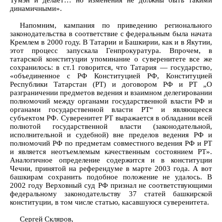
Тумэн и делает… но изменения не должны быть такими
динамичными».
Напомним, кампания по приведению регионального
законодательства в соответствие с федеральным была начата
Кремлем в 2000 году. В Татарии и Башкирии, как и в Якутии,
этот процесс запускала Генпрокуратура. Впрочем, в
татарской конституции упоминание о суверенитете все же
сохранилось: в ст.1 говорится, что Татария — государство,
«объединенное с РФ Конституцией РФ, Конституцией
Республики Татарстан (РТ) и договором РФ и РТ „О
разграничении предметов ведения и взаимном делегировании
полномочий между органами государственной власти РФ и
органами государственной власти РТ“ и являющееся
субъектом РФ. Суверенитет РТ выражается в обладании всей
полнотой государственной власти (законодательной,
исполнительной и судебной) вне пределов ведения РФ и
полномочий РФ по предметам совместного ведения РФ и РТ
и является неотъемлемым качественным состоянием РТ».
Аналогичное определение содержится и в конституции
Чечни, принятой на референдуме в марте 2003 года. А вот
башкирам сохранить подобное положение не удалось. В
2002 году Верховный суд РФ признал не соответствующими
федеральному законодательству 37 статей башкирской
конституции, в том числе статью, касавшуюся суверенитета.
Сергей Скляров,