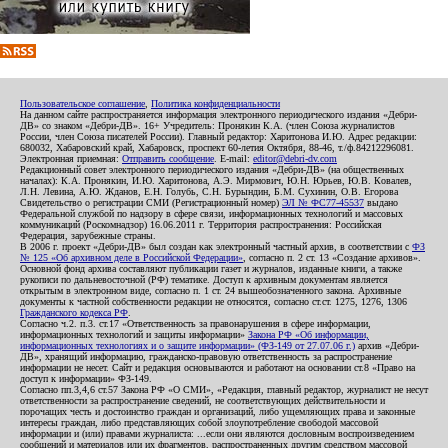
Пользовательское соглашение
,
Политика конфиденциальности
На данном сайте распространяется информация электронного периодического издания «Дебри-
ДВ» со знаком «Дебри-ДВ». 16+ Учредитель: Пронякин К.А. (член Союза журналистов
России, член Союза писателей России). Главный редактор: Харитонова И.Ю. Адрес редакции:
680032, Хабаровский край, Хабаровск, проспект 60-летия Октября, 88-46, т./ф.84212296081.
Электронная приемная:
Отправить сообщение
. E-mail:
editor@debri-dv.com
Редакционный совет электронного периодического издания «Дебри-ДВ» (на общественных
началах): К.А. Пронякин, И.Ю. Харитонова, А.Э. Мирмович, Ю.Н. Юрьев, Ю.В. Ковалев,
Л.Н. Левина, А.Ю. Жданов, Е.Н. Голубь, С.Н. Бурындин, Б.М. Сухинин, О.В. Егорова
Свидетельство о регистрации СМИ (Регистрационный номер)
ЭЛ № ФС77-45537
выдано
Федеральной службой по надзору в сфере связи, информационных технологий и массовых
коммуникаций (Роскомнадзор) 16.06.2011 г. Территория распространения: Российская
Федерация, зарубежные страны.
В 2006 г. проект «Дебри-ДВ» был создан как электронный частный архив, в соответствии с
ФЗ
№ 125 «Об архивном деле в Российской Федерации»
, согласно п. 2 ст. 13 «Создание архивов».
Основной фонд архива составляют публикации газет и журналов, изданные книги, а также
рукописи по дальневосточной (РФ) тематике. Доступ к архивным документам является
открытым в электронном виде, согласно п. 1 ст. 24 вышеобозначенного закона. Архивные
документы к частной собственности редакции не относятся, согласно ст.ст. 1275, 1276, 1306
Гражданского кодекса РФ
.
Согласно ч.2. п.3. ст.17 «Ответственность за правонарушения в сфере информации,
информационных технологий и защиты информации»
Закона РФ «Об информации,
информационных технологиях и о защите информации» (ФЗ-149 от 27.07.06 г.)
архив «Дебри-
ДВ», хранящий информацию, гражданско-правовую ответственность за распространение
информации не несет. Сайт и редакция основываются и работают на основании ст.8 «Право на
доступ к информации» ФЗ-149.
Согласно пп.3,4,6 ст.57 Закона РФ «О СМИ», «Редакция, главный редактор, журналист не несут
ответственности за распространение сведений, не соответствующих действительности и
порочащих честь и достоинство граждан и организаций, либо ущемляющих права и законные
интересы граждан, либо представляющих собой злоупотребление свободой массовой
информации и (или) правами журналиста: ...если они являются дословным воспроизведением
сообщений и материалов или их фрагментов, распространенных другим средством массовой