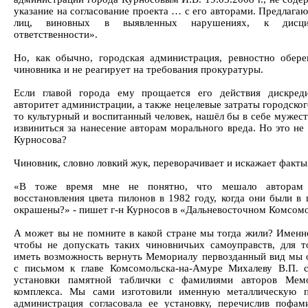
указание на согласование проекта … с его авторами. Предлага
лиц, виновных в выявленных нарушениях, к дисцип
ответственности».
Но, как обычно, городская администрация, ревностно обере
чиновника и не реагирует на требования прокуратуры.
Если главой города ему прощается его действия дискред
авторитет администрации, а также нецелевые затраты городско
то культурный и воспитанный человек, нашёл бы в себе мужест
извиниться за нанесение авторам морального вреда. Но это не
Курносова?
Чиновник, словно ловкий жук, переворачивает и искажает факты
«В тоже время мне не понятно, что мешало авторам 
восстановления цвета пилонов в 1982 году, когда они были в 
окрашены?» - пишет г-н Курносов в «Дальневосточном Комсомо
А может вы не помните в какой стране мы тогда жили? Именно
чтобы не допускать таких чиновничьих самоуправств, для т
иметь возможность вернуть Мемориалу первозданный вид мы 
с письмом к главе Комсомольска-на-Амуре Михалеву В.П. 
установки памятной таблички с фамилиями авторов Мемо
комплекса. Мы сами изготовили именную металлическую п
администрация согласовала ее установку, перечислив пофам