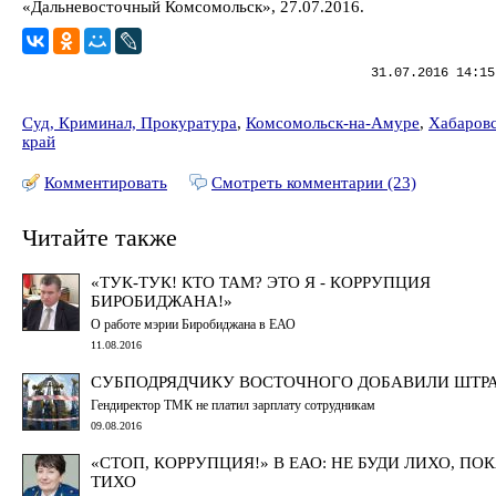
«Дальневосточный Комсомольск», 27.07.2016.
31.07.2016 14:15
Суд, Криминал, Прокуратура
,
Комсомольск-на-Амуре
,
Хабаров
край
Комментировать
Смотреть комментарии (23)
Читайте также
«ТУК-ТУК! КТО ТАМ? ЭТО Я - КОРРУПЦИЯ
БИРОБИДЖАНА!»
О работе мэрии Биробиджана в ЕАО
11.08.2016
СУБПОДРЯДЧИКУ ВОСТОЧНОГО ДОБАВИЛИ ШТР
Гендиректор ТМК не платил зарплату сотрудникам
09.08.2016
«СТОП, КОРРУПЦИЯ!» В ЕАО: НЕ БУДИ ЛИХО, ПО
ТИХО