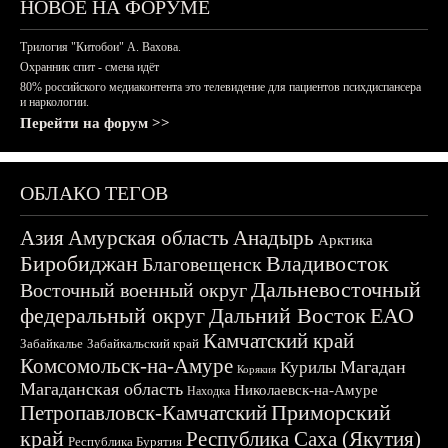
НОВОЕ НА ФОРУМЕ
Трилогия "Китобои" А. Вахова.
Охранник спит - смена идёт
80% российского медиаконтента это телевидение для пациентов психдиспансера
и наркологии.
Перейти на форум >>
ОБЛАКО ТЕГОВ
Азия
Амурская область
Анадырь
Арктика
Биробиджан
Владивосток
Благовещенск
Дальневосточный
Восточный военный округ
федеральный округ
Дальний Восток
ЕАО
Камчатский край
Забайкалье
Забайкальский край
Комсомольск-на-Амуре
Магадан
Курилы
Корякия
Магаданская область
Николаевск-на-Амуре
Находка
Приморский
Петропавловск-Камчатский
край
Республика Саха (Якутия)
Республика Бурятия