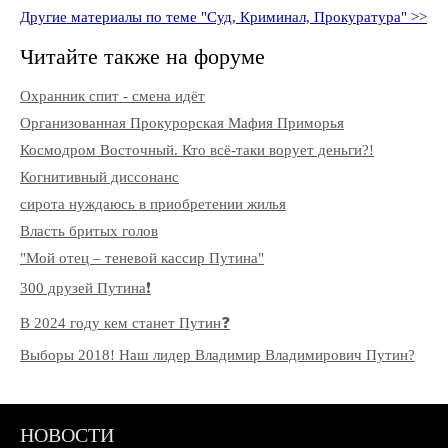
Другие материалы по теме "Суд, Криминал, Прокуратура" >>
Читайте также на форуме
Охранник спит - смена идёт
Организованная Прокурорская Мафия Приморья
Космодром Восточный. Кто всё-таки ворует деньги?!
Когнитивный диссонанс
сирота нуждаюсь в приобретении жилья
Власть бритых голов
"Мой отец – теневой кассир Путина"
300 друзей Путина❗️
В 2024 году кем станет Путин❓
Выборы 2018! Наш лидер Владимир Владимирович Путин?
НОВОСТИ