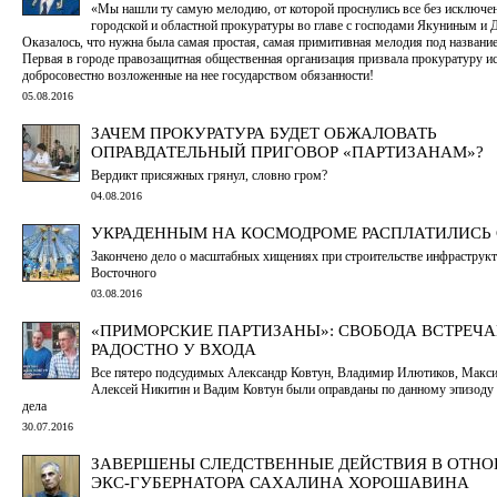
«Мы нашли ту самую мелодию, от которой проснулись все без исключе
городской и областной прокуратуры во главе с господами Якуниным и 
Оказалось, что нужна была самая простая, самая примитивная мелодия под названи
Первая в городе правозащитная общественная организация призвала прокуратуру и
добросовестно возложенные на нее государством обязанности!
05.08.2016
ЗАЧЕМ ПРОКУРАТУРА БУДЕТ ОБЖАЛОВАТЬ
ОПРАВДАТЕЛЬНЫЙ ПРИГОВОР «ПАРТИЗАНАМ»?
Вердикт присяжных грянул, словно гром?
04.08.2016
УКРАДЕННЫМ НА КОСМОДРОМЕ РАСПЛАТИЛИСЬ 
Закончено дело о масштабных хищениях при строительстве инфраструк
Восточного
03.08.2016
«ПРИМОРСКИЕ ПАРТИЗАНЫ»: СВОБОДА ВСТРЕЧА
РАДОСТНО У ВХОДА
Все пятеро подсудимых Александр Ковтун, Владимир Илютиков, Макс
Алексей Никитин и Вадим Ковтун были оправданы по данному эпизоду
дела
30.07.2016
ЗАВЕРШЕНЫ СЛЕДСТВЕННЫЕ ДЕЙСТВИЯ В ОТН
ЭКС-ГУБЕРНАТОРА САХАЛИНА ХОРОШАВИНА