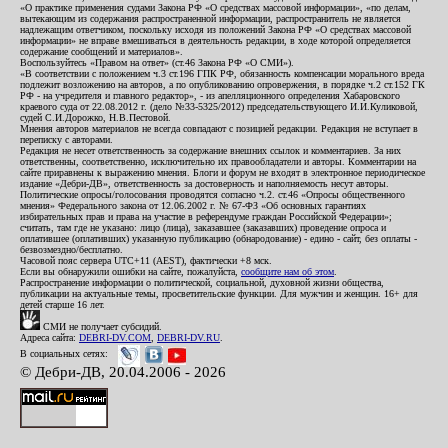
«О практике применения судами Закона РФ «О средствах массовой информации», «по делам,
вытекающим из содержания распространенной информации, распространитель не является
надлежащим ответчиком, поскольку исходя из положений Закона РФ «О средствах массовой
информации» не вправе вмешиваться в деятельность редакции, в ходе которой определяется
содержание сообщений и материалов».
Воспользуйтесь «Правом на ответ» (ст.46 Закона РФ «О СМИ»).
«В соответствии с положением ч.3 ст.196 ГПК РФ, обязанность компенсации морального вреда
подлежит возложению на авторов, а по опубликованию опровержения, в порядке ч.2 ст.152 ГК
РФ - на учредителя и главного редактор», - из апелляционного определения Хабаровского
краевого суда от 22.08.2012 г. (дело №33-5325/2012) председательствующего И.И.Куликовой,
судей С.И.Дорожко, Н.В.Пестовой.
Мнения авторов материалов не всегда совпадают с позицией редакции. Редакция не вступает в
переписку с авторами.
Редакция не несет ответственность за содержание внешних ссылок и комментариев. За них
ответственны, соответственно, исключительно их правообладатели и авторы. Комментарии на
сайте приравнены к выражению мнения. Блоги и форум не входят в электронное периодическое
издание «Дебри-ДВ», ответственность за достоверность и наполняемость несут авторы.
Политические опросы/голосования проводятся согласно ч.2. ст.46 «Опросы общественного
мнения» Федерального закона от 12.06.2002 г. № 67-ФЗ «Об основных гарантиях
избирательных прав и права на участие в референдуме граждан Российской Федерации»;
считать, там где не указано: лицо (лица), заказавшее (заказавших) проведение опроса и
оплатившее (оплативших) указанную публикацию (обнародование) - едино - сайт, без оплаты -
безвозмездно/бесплатно.
Часовой пояс сервера UTC+11 (AEST), фактически +8 мск.
Если вы обнаружили ошибки на сайте, пожалуйста,
сообщите нам об этом
.
Распространение информации о политической, социальной, духовной жизни общества,
публикации на актуальные темы, просветительские функции. Для мужчин и женщин. 16+ для
детей старше 16 лет.
СМИ не получает субсидий.
Адреса сайта:
DEBRI-DV.COM
,
DEBRI-DV.RU
.
В социальных сетях:
© Дебри-ДВ, 20.04.2006 - 2026