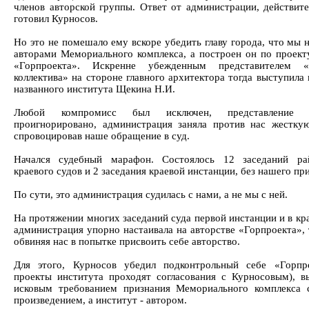
членов авторской группы. Ответ от администрации, действите
готовил Курносов.
Но это не помешало ему вскоре убедить главу города, что мы 
авторами Мемориального комплекса, а построен он по проект
«Горпроекта». Искренне убежденным представителем «а
коллектива» на стороне главного архитектора тогда выступила
названного института Щекина Н.И.
Любой компромисс был исключен, представление п
проигнорировано, администрация заняла против нас жестку
спровоцировав наше обращение в суд.
Начался судебный марафон. Состоялось 12 заседаний ра
краевого судов и 2 заседания краевой инстанции, без нашего пр
По сути, это администрация судилась с нами, а не мы с ней.
На протяжении многих заседаний суда первой инстанции и в кр
администрация упорно настаивала на авторстве «Горпроекта»,
обвиняя нас в попытке присвоить себе авторство.
Для этого, Курносов убедил подконтрольный себе «Горпр
проекты института проходят согласования с Курносовым), в
исковым требованием признания Мемориального комплекса
произведением, а институт - автором.