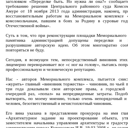
заголовком «Переделке быть. Но нужна ли она?» сообщает
требованию решения Центрального районного суда Комсом
Амуре от 18 ноября 2013 года администрация, наконец, пр
восстановительным работам на Мемориальном комплексе «
комсомольчанам, павшим в боях за Родину в суровые год
Отечественной войны».
Суть в том, что при реконструкции площадки Мемориального 
памятника администрацией допущены переделки и и
разрушившие авторскую идею. Об этом многократно соо
повторяться не буду.
Сегодня, я возмущен тем, непосредственный виновник этих
лицемерно переворачивает все «с ног на голову», пытаясь поп
профессиональную и человеческую репутацию.
Нас - авторов Мемориального комплекса, пытается снисх
«журить» главный «виновник торжества» - чиновник, по чьей 
три года доказывали свои авторские права, а городской
очередной раз, «попал» на непредвиденные затраты. Подо
вытворять, по моему мнению, только очень непорядочный и
человек, безответственный и нечистоплотный чиновник.
Его вина указана в представлении прокурора на имя гла
«Архитектурное задание на проектирование объекта, утв
заместителем начальника управления архитектуры и градостр
администрации города Курносовым И.В. 19.03.2008 г., не соде