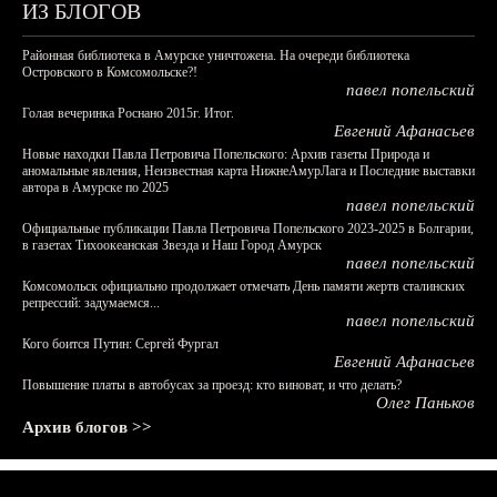
ИЗ БЛОГОВ
Районная библиотека в Амурске уничтожена. На очереди библиотека
Островского в Комсомольске?!
павел попельский
Голая вечеринка Роснано 2015г. Итог.
Евгений Афанасьев
Новые находки Павла Петровича Попельского: Архив газеты Природа и
аномальные явления, Неизвестная карта НижнеАмурЛага и Последние выставки
автора в Амурске по 2025
павел попельский
Официальные публикации Павла Петровича Попельского 2023-2025 в Болгарии,
в газетах Тихоокеанская Звезда и Наш Город Амурск
павел попельский
Комсомольск официально продолжает отмечать День памяти жертв сталинских
репрессий: задумаемся...
павел попельский
Кого боится Путин: Сергей Фургал
Евгений Афанасьев
Повышение платы в автобусах за проезд: кто виноват, и что делать?
Олег Паньков
Архив блогов >>