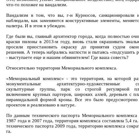
что-то похожее на вандализм.
Вандализм в том, что вы, г-н Курносов, санкционировали 
наблюдали, как заменяются конструктивные элементы, меняетс
палитра. И в этом я убежден.
Где были вы, главный архитектор города, когда полностью оч
краски пилоны в 2013-м году, вновь стали окрашивать эмаль
просили приостановить окраску до принятия судом оконч
решения. А теперь набрались наглости и пытаясь «подсушить 
- выступаете еще и нашим обвинителем! Где ваша совесть?
Относительно территории Мемориального комплекса.
«Мемориальный комплекс» - это территория, на которой р
монументальные архитектурно-художественные соо
скульптурные группы, парк со строгой регулярной пла
включением крупных партеров, широких аллей, деревьев с пл
пирамидальной формой кроны. Все это было предусмотрено
проектом и реализовано в натуре.
По данным технического паспорта Мемориального комплекса 
1987 года и 2007 года, территория комплекса составляла 5,4 г
технического паспорта 2009 года, территорию комплекса сокра
га.