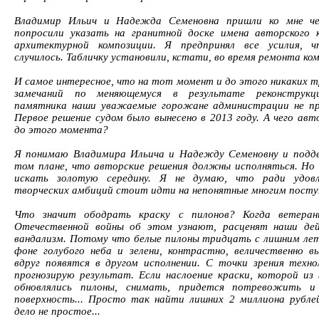
Владимир Ильич и Надежда Семеновна пришли ко мне че
попросили указать на гранитной доске имена авторского 
архитектурной композиции. Я предпринял все усилия, 
случилось. Табличку установили, кстати, во время ремонта ком
И самое интересное, что на тот момент и до этого никаких т
замечаний по меняющемуся в результате реконструкц
памятника наши уважаемые горожане администрации не пр
Первое решение судом было вынесено в 2013 году. А чего ав
до этого момента?
Я понимаю Владимира Ильича и Надежду Семеновну и подд
том плане, что авторские решения должны исполняться. Но 
искать золотую середину. Я не думаю, что ради удовл
творческих амбиций стоит идти на непонятные многим посту
Что значит ободрать краску с пилонов? Когда ветеран
Отечественной войны об этом узнают, расценят наши дей
вандализм. Потому что белые пилоны тридцать с лишним ле
фоне голубого неба и зелени, контрастно, величественно в
вдруг появятся в другом исполнении. С точки зрения техно
прогнозирую результат. Если наслоение краски, которой из 
обновлялись пилоны, снимать, придется потревожить и
поверхность... Просто так найти лишних 2 миллиона рублей
дело не простое...