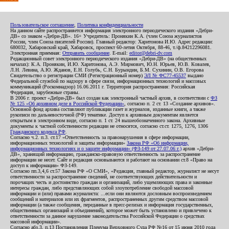
Пользовательское соглашение
,
Политика конфиденциальности
На данном сайте распространяется информация электронного периодического издания «Дебри-
ДВ» со знаком «Дебри-ДВ». 16+ Учредитель: Пронякин К.А. (член Союза журналистов
России, член Союза писателей России). Главный редактор: Харитонова И.Ю. Адрес редакции:
680032, Хабаровский край, Хабаровск, проспект 60-летия Октября, 88-46, т./ф.84212296081.
Электронная приемная:
Отправить сообщение
. E-mail:
editor@debri-dv.com
Редакционный совет электронного периодического издания «Дебри-ДВ» (на общественных
началах): К.А. Пронякин, И.Ю. Харитонова, А.Э. Мирмович, Ю.Н. Юрьев, Ю.В. Ковалев,
Л.Н. Левина, А.Ю. Жданов, Е.Н. Голубь, С.Н. Бурындин, Б.М. Сухинин, О.В. Егорова
Свидетельство о регистрации СМИ (Регистрационный номер)
ЭЛ № ФС77-45537
выдано
Федеральной службой по надзору в сфере связи, информационных технологий и массовых
коммуникаций (Роскомнадзор) 16.06.2011 г. Территория распространения: Российская
Федерация, зарубежные страны.
В 2006 г. проект «Дебри-ДВ» был создан как электронный частный архив, в соответствии с
ФЗ
№ 125 «Об архивном деле в Российской Федерации»
, согласно п. 2 ст. 13 «Создание архивов».
Основной фонд архива составляют публикации газет и журналов, изданные книги, а также
рукописи по дальневосточной (РФ) тематике. Доступ к архивным документам является
открытым в электронном виде, согласно п. 1 ст. 24 вышеобозначенного закона. Архивные
документы к частной собственности редакции не относятся, согласно ст.ст. 1275, 1276, 1306
Гражданского кодекса РФ
.
Согласно ч.2. п.3. ст.17 «Ответственность за правонарушения в сфере информации,
информационных технологий и защиты информации»
Закона РФ «Об информации,
информационных технологиях и о защите информации» (ФЗ-149 от 27.07.06 г.)
архив «Дебри-
ДВ», хранящий информацию, гражданско-правовую ответственность за распространение
информации не несет. Сайт и редакция основываются и работают на основании ст.8 «Право на
доступ к информации» ФЗ-149.
Согласно пп.3,4,6 ст.57 Закона РФ «О СМИ», «Редакция, главный редактор, журналист не несут
ответственности за распространение сведений, не соответствующих действительности и
порочащих честь и достоинство граждан и организаций, либо ущемляющих права и законные
интересы граждан, либо представляющих собой злоупотребление свободой массовой
информации и (или) правами журналиста: ...если они являются дословным воспроизведением
сообщений и материалов или их фрагментов, распространенных другим средством массовой
информации (а также сообщения, переданные в пресс-релизах и информация государственных,
общественных организаций и объединений), которое может быть установлено и привлечено к
ответственности за данное нарушение законодательства Российской Федерации о средствах
массовой информации».
Согласно абз.3, п.13 Постановления Пленума Верховного Суда РФ №16 от 15 июня 2010 года