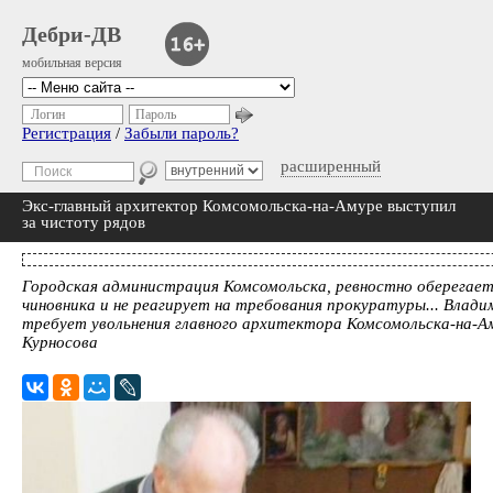
Дебри-ДВ
мобильная версия
Логин
Пароль
Регистрация
/
Забыли пароль?
расширенный
Экс-главный архитектор Комсомольска-на-Амуре выступил
за чистоту рядов
Городская администрация Комсомольска, ревностно оберегает
чиновника и не реагирует на требования прокуратуры... Влади
требует увольнения главного архитектора Комсомольска-на-А
Курносова