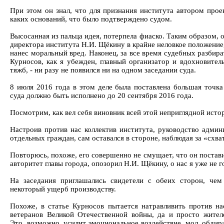
При этом он знал, что для признания института автором проек
каких оснований, что было подтверждено судом.
Высосанная из пальца идея, потерпела фиаско. Таким образом, 
директора института Н.И. Щёкину в крайне неловкое положение
нанес моральный вред. Наконец, за все время судебных разбира
Курносов, как я убежден, главный организатор и вдохновитель
тяжб, - ни разу не появился ни на одном заседании суда.
8 июля 2016 года в этом деле была поставлена большая точка
суда должно быть исполнено до 20 сентября 2016 года.
Посмотрим, как вел себя виновник всей этой неприглядной исто
Настроив против нас коллектив института, руководство админ
отдельных граждан, сам оставался в стороне, наблюдая за «схва
Повторюсь, похоже, его совершенно не смущает, что он постав
авторитет главы города, опозорил Н.И. Щёкину, о нас я уже не 
На заседания приглашались свидетели с обеих сторон, чем
некоторый ущерб производству.
Похоже, в статье Курносов пытается натравливить против нас
ветеранов Великой Отечественной войны, да и просто жител
Это, возможно, усилит эмоциональное воздействие, мол, обдир