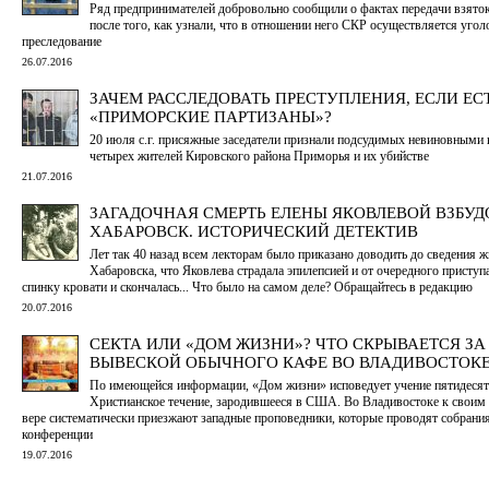
Ряд предпринимателей добровольно сообщили о фактах передачи взят
после того, как узнали, что в отношении него СКР осуществляется угол
преследование
26.07.2016
ЗАЧЕМ РАССЛЕДОВАТЬ ПРЕСТУПЛЕНИЯ, ЕСЛИ ЕС
«ПРИМОРСКИЕ ПАРТИЗАНЫ»?
20 июля с.г. присяжные заседатели признали подсудимых невиновными 
четырех жителей Кировского района Приморья и их убийстве
21.07.2016
ЗАГАДОЧНАЯ СМЕРТЬ ЕЛЕНЫ ЯКОВЛЕВОЙ ВЗБУ
ХАБАРОВСК. ИСТОРИЧЕСКИЙ ДЕТЕКТИВ
Лет так 40 назад всем лекторам было приказано доводить до сведения ж
Хабаровска, что Яковлева страдала эпилепсией и от очередного приступа
спинку кровати и скончалась... Что было на самом деле? Обращайтесь в редакцию
20.07.2016
СЕКТА ИЛИ «ДОМ ЖИЗНИ»? ЧТО СКРЫВАЕТСЯ ЗА
ВЫВЕСКОЙ ОБЫЧНОГО КАФЕ ВО ВЛАДИВОСТОК
По имеющейся информации, «Дом жизни» исповедует учение пятидесят
Христианское течение, зародившееся в США. Во Владивостоке к своим
вере систематически приезжают западные проповедники, которые проводят собрани
конференции
19.07.2016