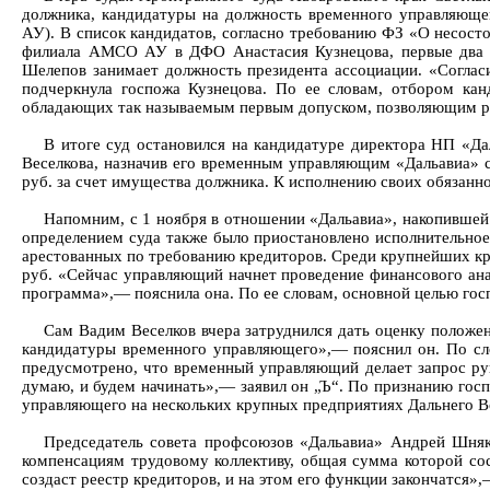
должника, кандидатуры на должность временного управляющ
АУ). В список кандидатов, согласно требованию ФЗ «О несосто
филиала АМСО АУ в ДФО Анастасия Кузнецова, первые два к
Шелепов занимает должность президента ассоциации. «Согла
подчеркнула госпожа Кузнецова. По ее словам, отбором кан
обладающих так называемым первым допуском, позволяющим ра
В итоге суд остановился на кандидатуре директора НП «
Веселкова, назначив его временным управляющим «Дальавиа» с
руб. за счет имущества должника. К исполнению своих обязанно
Напомним, с 1 ноября в отношении «Дальавиа», накопившей 
определением суда также было приостановлено исполнительное 
арестованных по требованию кредиторов. Среди крупнейших кр
руб. «Сейчас управляющий начнет проведение финансового анал
программа»,— пояснила она. По ее словам, основной целью гос
Сам Вадим Веселков вчера затруднился дать оценку положен
кандидатуры временного управляющего»,— пояснил он. По сло
предусмотрено, что временный управляющий делает запрос рук
думаю, и будем начинать»,— заявил он „Ъ“. По признанию гос
управляющего на нескольких крупных предприятиях Дальнего 
Председатель совета профсоюзов «Дальавиа» Андрей Шняки
компенсациям трудовому коллективу, общая сумма которой сос
создаст реестр кредиторов, и на этом его функции закончатся