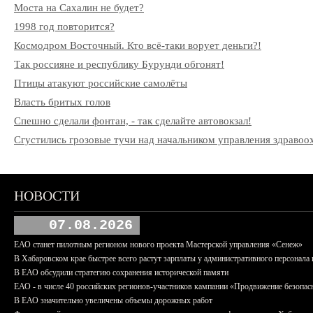
Моста на Сахалин не будет?
1998 год повторится?
Космодром Восточный. Кто всё-таки ворует деньги?!
Так россияне и республику Бурунди обгонят!
Птицы атакуют российские самолёты
Власть бритых голов
Спешно сделали фонтан, - так сделайте автовокзал!
Сгустились грозовые тучи над начальником управления здрав
НОВОСТИ
07.08.2026
ЕАО станет пилотным регионом нового проекта Мастерской управления «Сенеж»
В Хабаровском крае быстрее всего растут зарплаты у административного персонала 
В ЕАО обсудили стратегию сохранения исторической памяти
ЕАО - в числе 40 российских регионов-участников кампании «Продвижение безопас
В ЕАО значительно увеличены объемы дорожных работ