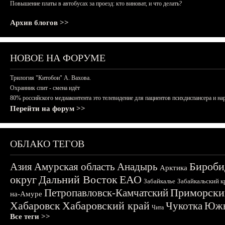
Повышение платы в автобусах за проезд: кто виноват, и что делать?
Архив блогов >>
НОВОЕ НА ФОРУМЕ
Трилогия "Китобои" А. Вахова.
Охранник спит - смена идёт
80% российского медиаконтента это телевидение для пациентов психдиспансера и на
Перейти на форум >>
ОБЛАКО ТЕГОВ
Бироби
Азия
Амурская область
Анадырь
Арктика
округ
Дальний Восток
ЕАО
Забайкалье
Забайкальский к
Приморски
Петропавловск-Камчатский
на-Амуре
Хабаровск
Хабаровский край
Чукотка
Южн
Чита
Все теги >>