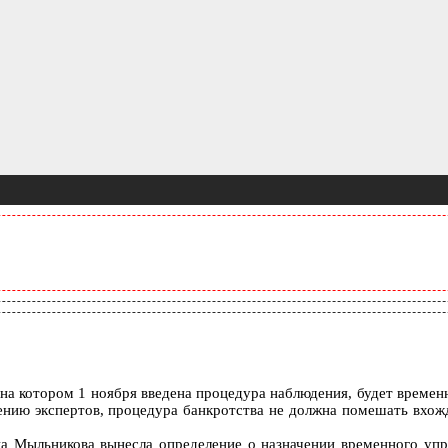
на котором 1 ноября введена процедура наблюдения, будет времен
нению экспертов, процедура банкротства не должна помешать вхо
на Мыльникова вынесла определение о назначении временного уп