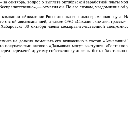
— за сентябрь, вопрос о выплате октябрьской заработной платы мо
беспрепятственно»,— отметил он. По его словам, уведомления об 
 компании «Авиалинии России» пока возникла временная пауза. На
е с этой авиакомпанией, а также ОАО «Сахалинские авиатрассы» 
Хабаровске 30 октября члены межправительственной спецкомисс
озчика не должно помешать его включению в состав «Авиалиний Р
то покупателями активов «Дальавиа» могут выступить «Ростехнол
 перед передачей другому собственнику должны быть обязательно
ь.