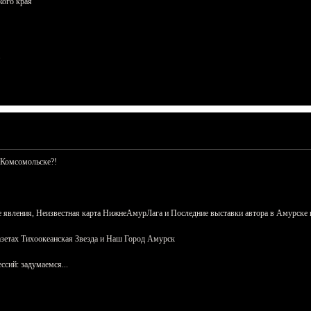
кого края
 Комсомольске?!
 явления, Неизвестная карта НижнеАмурЛага и Последние выставки автора в Амурске 
азетах Тихоокеанская Звезда и Наш Город Амурск
сий: задумаемся...