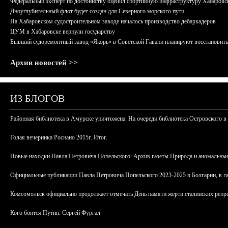
Федеральный эксперт по достоинству оценил спортивную инфраструктуру Хабаровс
Дноуглубительный флот будет создан для Северного морского пути
На Хабаровском судостроительном заводе началось производство дебаркадеров
ЦУМ в Хабаровске вернули государству
Бывший судоремонтный завод «Якорь» в Советской Гавани планируют восстановить
Архив новостей >>
ИЗ БЛОГОВ
Районная библиотека в Амурске уничтожена. На очереди библиотека Островского в
Голая вечеринка Роснано 2015г. Итог.
Новые находки Павла Петровича Попельского: Архив газеты Природа и аномальные
Официальные публикации Павла Петровича Попельского 2023-2025 в Болгарии, в г
Комсомольск официально продолжает отмечать День памяти жертв сталинских репрес
Кого боится Путин: Сергей Фургал