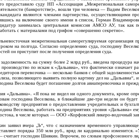
его предоставило суду НП «Ассоциация „Межрегиональная само
ятельности (банкротстве)», вошли три человека — Вадим Веселко
андидата являются членами партнерства, осуществляющими проф
сившись на включение своего имени в список, Герман Владимиро
дидатур занималась центральная комиссия АМСО АУ, так как по
ботать с материалами под грифом «совершенно секретно».
Дальневосточная межрегиональная саморегулируемая организаци
роком на полгода. Согласно определению суда, господину Веселко
стей он приступит после получения определения суда.
задолженность на сумму более 2 млрд руб., введена процедура на
производство по искам к «Дальавиа», что фактически означает р
едиторов перевозчика — несколько банков с общей задолженность
иза, позволяющего выявить полную картину дел на „Дальавиа“, и
подина Веселкова будет погашение долгов авиаперевозчика и прежд
ия «Дальавиа». «Я пока не видел ни одного документа, кроме опр
вам господина Веселкова, в ближайшие две-три недели он будет
оводству предприятия о предоставлении учредительных и бухгалте
подина Веселкова, работать на предприятиях уровня «Дальавиа» е
Востока, в числе которых — ООО «Корфовский ликеро-водочный за
н заявил вчера „Ъ“, что с назначением временного управляющег
тавляет порядка 350 млн руб., вряд ли кардинально изменится.
»,— считает господин Шнякин. Впрочем, по словам профсоюзного л