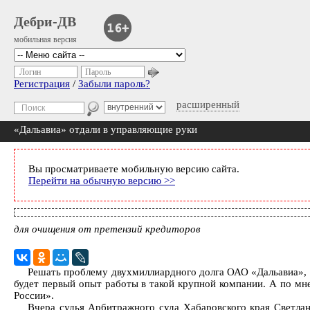
Дебри-ДВ
мобильная версия
Логин
Пароль
Регистрация
/
Забыли пароль?
расширенный
«Дальавиа» отдали в управляющие руки
Вы просматриваете мобильную версию сайта.
Перейти на обычную версию >>
для очищения от претензий кредиторов
Решать проблему двухмиллиардного долга ОАО «Дальавиа», 
будет первый опыт работы в такой крупной компании. А по м
России».
Вчера судья Арбитражного суда Хабаровского края Светла