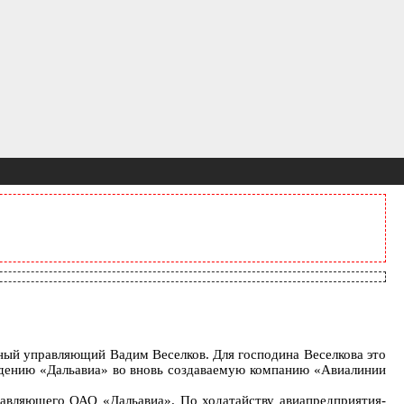
ный управляющий Вадим Веселков. Для господина Веселкова это
ждению «Дальавиа» во вновь создаваемую компанию «Авиалинии
равляющего ОАО «Дальавиа». По ходатайству авиапредприятия-