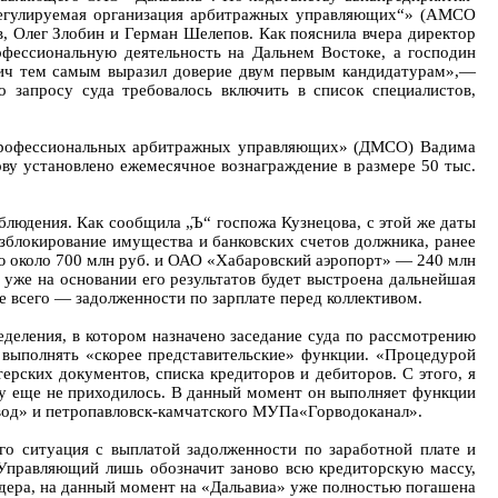
регулируемая организация арбитражных управляющих“» (АМСО
в, Олег Злобин и Герман Шелепов. Как пояснила вчера директор
ессиональную деятельность на Дальнем Востоке, а господин
вич тем самым выразил доверие двум первым кандидатурам»,—
 запросу суда требовалось включить в список специалистов,
я профессиональных арбитражных управляющих» (ДМСО) Вадима
ву установлено ежемесячное вознаграждение в размере 50 тыс.
блюдения. Как сообщила „Ъ“ госпожа Кузнецова, с этой же даты
азблокирование имущества и банковских счетов должника, ранее
ю около 700 млн руб. и ОАО «Хабаровский аэропорт» — 240 млн
 уже на основании его результатов будет выстроена дальнейшая
е всего — задолженности по зарплате перед коллективом.
еделения, в котором назначено заседание суда по рассмотрению
 выполнять «скорее представительские» функции. «Процедурой
рских документов, списка кредиторов и дебиторов. С этого, я
му еще не приходилось. В данный момент он выполняет функции
вод» и петропавловск-камчатского МУПа«Горводоканал».
о ситуация с выплатой задолженности по заработной плате и
 «Управляющий лишь обозначит заново всю кредиторскую массу,
идера, на данный момент на «Дальавиа» уже полностью погашена