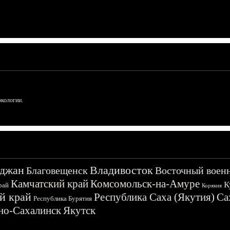
ркологии.
джан
Владивосток
Благовещенск
Восточный воен
Камчатский край
Комсомольск-на-Амуре
К
рай
Корякия
й край
Республика Саха (Якутия)
Са
Республика Бурятия
о-Сахалинск
Якутск