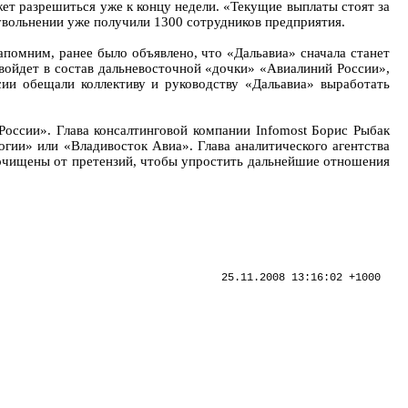
жет разрешиться уже к концу недели. «Текущие выплаты стоят за
увольнении уже получили 1300 сотрудников предприятия.
помним, ранее было объявлено, что «Дальавиа» сначала станет
войдет в состав дальневосточной «дочки» «Авиалиний России»,
ии обещали коллективу и руководству «Дальавиа» выработать
оссии». Глава консалтинговой компании Infomost Борис Рыбак
огии» или «Владивосток Авиа». Глава аналитического агентства
 очищены от претензий, чтобы упростить дальнейшие отношения
25.11.2008 13:16:02 +1000