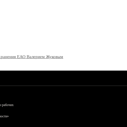
оохранения ЕАО Валерием Жуковым
и рабочих
ности»