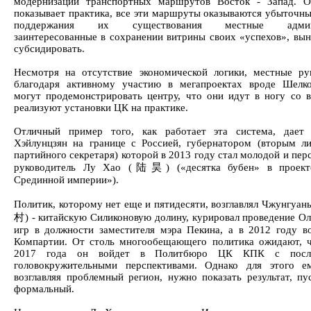
модернизации транспортных маршрутов Восток - Запад. О
показывает практика, все эти маршруты оказываются убыточны
поддержания их существования местные админи
заинтересованные в сохранении витрины своих «успехов», вы
субсидировать.
Несмотря на отсутствие экономической логики, местные ру
благодаря активному участию в мегапроектах вроде Шелк
могут продемонстрировать центру, что они идут в ногу со 
реализуют установки ЦК на практике.
Отличный пример того, как работает эта система, дает 
Хэйлунцзян на границе с Россией, губернатором (вторым л
партийного секретаря) которой в 2013 году стал молодой и пе
руководитель Лу Хао (陆昊) («десятка бубен» в проект
Срединной империи»).
Политик, которому нет еще и пятидесяти, возглавлял Чжунгуа
村) - китайскую Силиконовую долину, курировал проведение О
игр в должности заместителя мэра Пекина, а в 2012 году 
Компартии. От столь многообещающего политика ожидают, 
2017 года он войдет в Политбюро ЦК КПК с посл
головокружительными перспективами. Однако для этого е
возглавляя проблемный регион, нужно показать результат, пу
формальный.