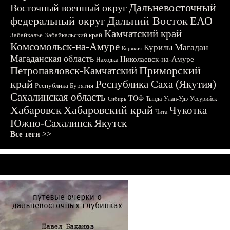
Дальневосточный
Восточный военный округ
федеральный округ
Дальний Восток
ЕАО
Камчатский край
Забайкалье
Забайкальский край
Комсомольск-на-Амуре
Магадан
Курилы
Корякия
Магаданская область
Николаевск-на-Амуре
Находка
Приморский
Петропавловск-Камчатский
край
Республика Саха (Якутия)
Республика Бурятия
Сахалинская область
ТОФ
Тында
Улан-Удэ
Уссурийск
Сибирь
Хабаровск
Хабаровский край
Чукотка
Чита
Южно-Сахалинск
Якутск
Все теги >>