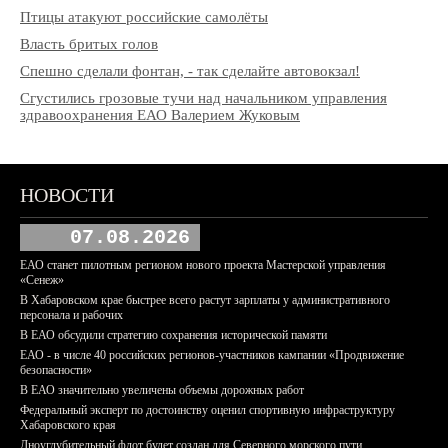
Птицы атакуют российские самолёты
Власть бритых голов
Спешно сделали фонтан, - так сделайте автовокзал!
Сгустились грозовые тучи над начальником управления
здравоохранения ЕАО Валерием Жуковым
НОВОСТИ
07.08.2026
ЕАО станет пилотным регионом нового проекта Мастерской управления
«Сенеж»
В Хабаровском крае быстрее всего растут зарплаты у административного
персонала и рабочих
В ЕАО обсудили стратегию сохранения исторической памяти
ЕАО - в числе 40 российских регионов-участников кампании «Продвижение
безопасности»
В ЕАО значительно увеличены объемы дорожных работ
Федеральный эксперт по достоинству оценил спортивную инфраструктуру
Хабаровского края
Дноуглубительный флот будет создан для Северного морского пути