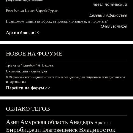
павел попельский
Кого боится Путин: Сергей Фургал
Евгений Афанасьев
Повышение платы в автобусах за проезд: кто виноват, и что делать?
Олег Паньков
Архив блогов >>
НОВОЕ НА ФОРУМЕ
Трилогия "Китобои" А. Вахова.
Охранник спит - смена идёт
80% российского медиаконтента это телевидение для пациентов психдиспансера
и наркологии.
Перейти на форум >>
ОБЛАКО ТЕГОВ
Азия
Амурская область
Анадырь
Арктика
Биробиджан
Владивосток
Благовещенск