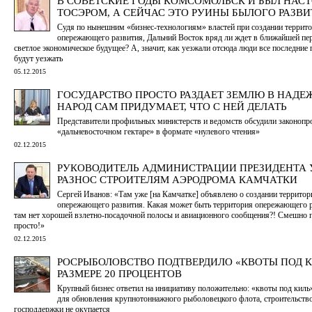
В СОВЕТСКИЕ ГОДЫ КОМСОМОЛЬСК И БЫЛ НА
ТОСЭРОМ, А СЕЙЧАС ЭТО РУИНЫ БЫЛОГО РАЗВ
Судя по нынешним «бизнес-технологиям» властей при создании террит
опережающего развития, Дальний Восток вряд ли ждет в ближайшей пе
светлое экономическое будущее? А, значит, как уезжали отсюда люди все последние 
будут уезжать
05.12.2015
ГОСУДАРСТВО ПРОСТО РАЗДАЕТ ЗЕМЛЮ В НАДЕЖ
НАРОД САМ ПРИДУМАЕТ, ЧТО С НЕЙ ДЕЛАТЬ
Представители профильных министерств и ведомств обсудили законопр
«дальневосточном гектаре» в формате «нулевого чтения»
02.12.2015
РУКОВОДИТЕЛЬ АДМИНИСТРАЦИИ ПРЕЗИДЕНТА 
РАЗНОС СТРОИТЕЛЯМ АЭРОДРОМА КАМЧАТКИ
Сергей Иванов: «Там уже [на Камчатке] объявлено о создании территор
опережающего развития. Какая может быть территория опережающего р
там нет хорошей взлетно-посадочной полосы и авиационного сообщения?! Смешно 
просто!»
02.12.2015
РОСРЫБОЛОВСТВО ПОДТВЕРДИЛО «КВОТЫ ПОД К
РАЗМЕРЕ 20 ПРОЦЕНТОВ
Крупный бизнес ответил на инициативу положительно: «квоты под кил
для обновления крупнотоннажного рыболовецкого флота, строительство
господдержки не окупается