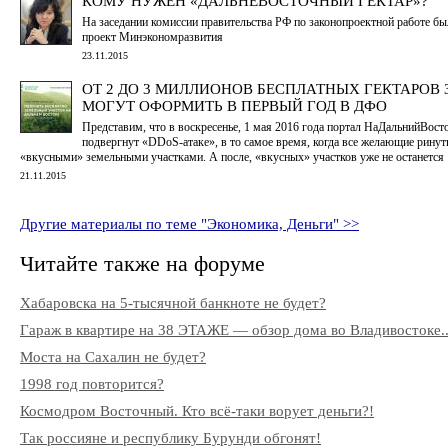
КОМУ НУЖЕН «ДАЛЬНЕВОСТОЧНЫЙ ГЕКТАР»?
На заседании комиссии правительства РФ по законопроектной работе бы
проект Минэкономразвития
23.11.2015
ОТ 2 ДО 3 МИЛЛИОНОВ БЕСПЛАТНЫХ ГЕКТАРОВ
МОГУТ ОФОРМИТЬ В ПЕРВЫЙ ГОД В ДФО
Представим, что в воскресенье, 1 мая 2016 года портал НаДальнийВост
подвергнут «DDoS-атаке», в то самое время, когда все желающие ринут
«вкусными» земельными участками. А после, «вкусных» участков уже не останется
21.11.2015
Другие материалы по теме "Экономика, Деньги" >>
Читайте также на форуме
Хабаровска на 5-тысячной банкноте не будет?
Гараж в квартире на 38 ЭТАЖЕ — обзор дома во Владивостоке..
Моста на Сахалин не будет?
1998 год повторится?
Космодром Восточный. Кто всё-таки ворует деньги?!
Так россияне и республику Бурунди обгонят!