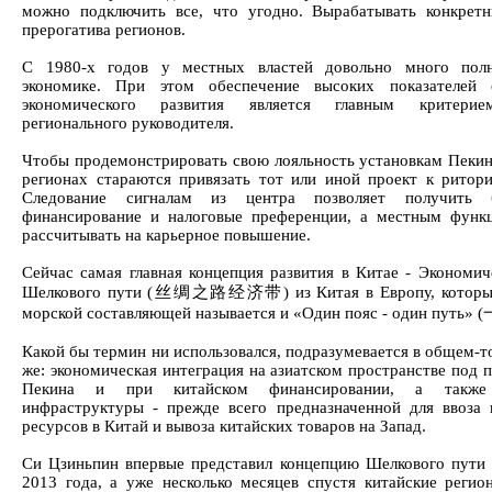
можно подключить все, что угодно. Вырабатывать конкрет
прерогатива регионов.
С 1980-х годов у местных властей довольно много пол
экономике. При этом обеспечение высоких показателей с
экономического развития является главным критери
регионального руководителя.
Чтобы продемонстрировать свою лояльность установкам Пекина
регионах стараются привязать тот или иной проект к ритори
Следование сигналам из центра позволяет получить 
финансирование и налоговые преференции, а местным функ
рассчитывать на карьерное повышение.
Сейчас самая главная концепция развития в Китае - Экономич
Шелкового пути (丝绸之路经济带) из Китая в Европу, который
морской составляющей называется и «Один пояс - один путь
Какой бы термин ни использовался, подразумевается в общем-т
же: экономическая интеграция на азиатском пространстве под 
Пекина и при китайском финансировании, а также 
инфраструктуры - прежде всего предназначенной для ввоза
ресурсов в Китай и вывоза китайских товаров на Запад.
Си Цзиньпин впервые представил концепцию Шелкового пути 
2013 года, а уже несколько месяцев спустя китайские регио