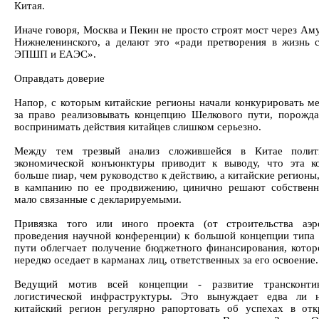
Китая.
Иначе говоря, Москва и Пекин не просто строят мост через Ам
Нижнеленинского, а делают это «ради претворения в жизнь 
ЭПШП и ЕАЭС».
Оправдать доверие
Напор, с которым китайские регионы начали конкурировать м
за право реализовывать концепцию Шелкового пути, порожда
воспринимать действия китайцев слишком серьезно.
Между тем трезвый анализ сложившейся в Китае полит
экономической конъюнктуры приводит к выводу, что эта к
больше пиар, чем руководство к действию, а китайские регионы
в кампанию по ее продвижению, цинично решают собственн
мало связанные с декларируемыми.
Привязка того или иного проекта (от строительства аэр
проведения научной конференции) к большой концепции типа
пути облегчает получение бюджетного финансирования, котор
нередко оседает в карманах лиц, ответственных за его освоение.
Ведущий мотив всей концепции - развитие трансконтин
логистической инфраструктуры. Это вынуждает едва ли 
китайский регион регулярно рапортовать об успехах в от