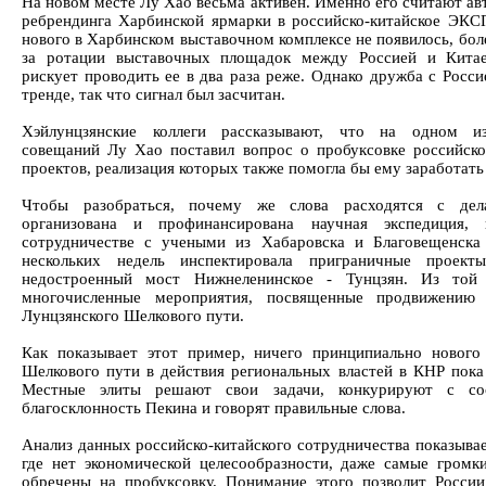
На новом месте Лу Хао весьма активен. Именно его считают ав
ребрендинга Харбинской ярмарки в российско-китайское ЭКС
нового в Харбинском выставочном комплексе не появилось, боле
за ротации выставочных площадок между Россией и Кита
рискует проводить ее в два раза реже. Однако дружба с Росси
тренде, так что сигнал был засчитан.
Хэйлунцзянские коллеги рассказывают, что на одном и
совещаний Лу Хао поставил вопрос о пробуксовке российско
проектов, реализация которых также помогла бы ему заработать
Чтобы разобраться, почему же слова расходятся с дел
организована и профинансирована научная экспедиция, 
сотрудничестве с учеными из Хабаровска и Благовещенска
нескольких недель инспектировала приграничные проекты
недостроенный мост Нижнеленинское - Тунцзян. Из той
многочисленные мероприятия, посвященные продвижению 
Лунцзянского Шелкового пути.
Как показывает этот пример, ничего принципиально нового
Шелкового пути в действия региональных властей в КНР пока 
Местные элиты решают свои задачи, конкурируют с со
благосклонность Пекина и говорят правильные слова.
Анализ данных российско-китайского сотрудничества показывае
где нет экономической целесообразности, даже самые громк
обречены на пробуксовку. Понимание этого позволит России