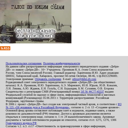
Пользовательское соглашение
,
Политика конфиденциальности
На данном сайте распространяется информация электронного периодического издания «Дебри-
ДВ» со знаком «Дебри-ДВ». 16+ Учредитель: Пронякин К.А. (член Союза журналистов
России, член Союза писателей России). Главный редактор: Харитонова И.Ю. Адрес редакции:
680032, Хабаровский край, Хабаровск, проспект 60-летия Октября, 88-46, т./ф.84212296081.
Электронная приемная:
Отправить сообщение
. E-mail:
editor@debri-dv.com
Редакционный совет электронного периодического издания «Дебри-ДВ» (на общественных
началах): К.А. Пронякин, И.Ю. Харитонова, А.Э. Мирмович, Ю.Н. Юрьев, Ю.В. Ковалев,
Л.Н. Левина, А.Ю. Жданов, Е.Н. Голубь, С.Н. Бурындин, Б.М. Сухинин, О.В. Егорова
Свидетельство о регистрации СМИ (Регистрационный номер)
ЭЛ № ФС77-45537
выдано
Федеральной службой по надзору в сфере связи, информационных технологий и массовых
коммуникаций (Роскомнадзор) 16.06.2011 г. Территория распространения: Российская
Федерация, зарубежные страны.
В 2006 г. проект «Дебри-ДВ» был создан как электронный частный архив, в соответствии с
ФЗ
№ 125 «Об архивном деле в Российской Федерации»
, согласно п. 2 ст. 13 «Создание архивов».
Основной фонд архива составляют публикации газет и журналов, изданные книги, а также
рукописи по дальневосточной (РФ) тематике. Доступ к архивным документам является
открытым в электронном виде, согласно п. 1 ст. 24 вышеобозначенного закона. Архивные
документы к частной собственности редакции не относятся, согласно ст.ст. 1275, 1276, 1306
Гражданского кодекса РФ
.
Согласно ч.2. п.3. ст.17 «Ответственность за правонарушения в сфере информации,