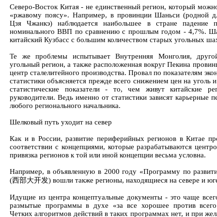
Северо-Восток Китая - не единственный регион, который можно
«ржавому поясу». Например, в провинции Шаньси (родной д
Цзя Чжанкэ) наблюдается наибольшее в стране падение п
номинального ВВП по сравнению с прошлым годом - 4,7%. Ша
китайский Кузбасс с большим количеством старых угольных ша
Те же проблемы испытывает Внутренняя Монголия, друго
угольный регион, а также расположенная вокруг Пекина провин
центр сталелитейного производства. Провал по показателям эк
статистики объясняется прежде всего снижением цен на уголь и
статистические показатели - то, чем живут китайские ре
руководители. Ведь именно от статистики зависят карьерные п
любого регионального начальника.
Шелковый путь уходит на север
Как и в России, развитие периферийных регионов в Китае пр
соответствии с концепциями, которые разрабатываются центр
привязка регионов к той или иной концепции весьма условна.
Например, в объявленную в 2000 году «Программу по развит
(西部大开发) вошли также регионы, находящиеся на севере и юге
Идущие из центра концептуальные документы - это чаще всег
размытые программы в духе «за все хорошее против всего
Четких алгоритмов действий в таких программах нет, и при же