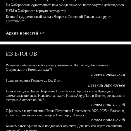
На Хабаровском судостроительном заводе началось производство дебаркадеров
ЦУМ в Хабаровске вернули государству
Бывший судоремонтный завод «Якорь» в Советской Гавани планируют
восстановить
Архив новостей >>
ИЗ БЛОГОВ
Районная библиотека в Амурске уничтожена. На очереди библиотека
Островского в Комсомольске?!
павел попельский
Голая вечеринка Роснано 2015г. Итог.
Евгений Афанасьев
Новые находки Павла Петровича Попельского: Архив газеты Природа и
аномальные явления, Неизвестная карта НижнеАмурЛага и Последние выставки
автора в Амурске по 2025
павел попельский
Официальные публикации Павла Петровича Попельского 2023-2025 в Болгарии,
в газетах Тихоокеанская Звезда и Наш Город Амурск
павел попельский
Комсомольск официально продолжает отмечать День памяти жертв сталинских
репрессий: задумаемся...