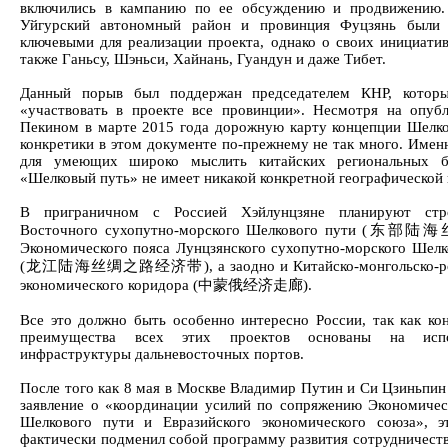
включились в кампанию по ее обсуждению и продвижению.
Уйгурский автономный район и провинция Фуцзянь были 
ключевыми для реализации проекта, однако о своих инициатив
также Ганьсу, Шэньси, Хайнань, Гуандун и даже Тибет.
Данный порыв был поддержан председателем КНР, которы
«участвовать в проекте все провинции». Несмотря на опуб
Пекином в марте 2015 года дорожную карту концепции Шелко
конкретики в этом документе по-прежнему не так много. Имен
для умеющих широко мыслить китайских региональных б
«Шелковый путь» не имеет никакой конкретной географической 
В приграничном с Россией Хэйлунцзяне планируют стро
Восточного сухопутно-морского Шелкового пути (东
Экономического пояса Лунцзянского сухопутно-морского Шелк
(龙江陆海丝绸之路经济带), а заодно и Китайско-монгольско-ро
экономического коридора (中蒙俄经济走廊).
Все это должно быть особенно интересно России, так как ко
преимущества всех этих проектов основаны на испо
инфраструктуры дальневосточных портов.
После того как 8 мая в Москве Владимир Путин и Си Цзиньпин
заявление о «координации усилий по сопряжению Экономичес
Шелкового пути и Евразийского экономического союза», э
фактически подменил собой программу развития сотрудничеств