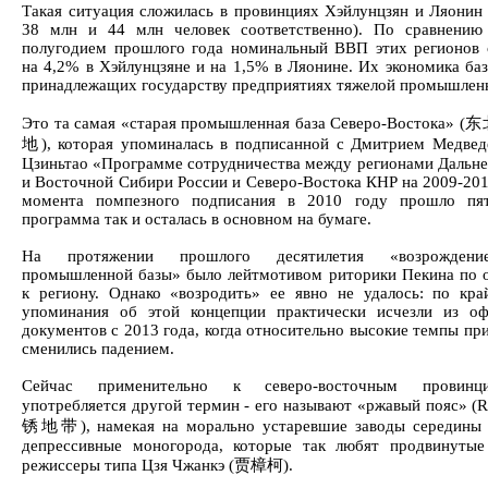
Такая ситуация сложилась в провинциях Хэйлунцзян и Ляонин 
38 млн и 44 млн человек соответственно). По сравнению
полугодием прошлого года номинальный ВВП этих регионов 
на 4,2% в Хэйлунцзяне и на 1,5% в Ляонине. Их экономика баз
принадлежащих государству предприятиях тяжелой промышлен
Это та самая «старая промышленная база Северо-Востока
地), которая упоминалась в подписанной с Дмитрием Медве
Цзиньтао «Программе сотрудничества между регионами Дальне
и Восточной Сибири России и Северо-Востока КНР на 2009-201
момента помпезного подписания в 2010 году прошло пят
программа так и осталась в основном на бумаге.
На протяжении прошлого десятилетия «возрождени
промышленной базы» было лейтмотивом риторики Пекина по
к региону. Однако «возродить» ее явно не удалось: по кра
упоминания об этой концепции практически исчезли из о
документов с 2013 года, когда относительно высокие темпы пр
сменились падением.
Сейчас применительно к северо-восточным провин
употребляется другой термин - его называют «ржавый пояс» (R
锈地带), намекая на морально устаревшие заводы середины 
депрессивные моногорода, которые так любят продвинутые
режиссеры типа Цзя Чжанкэ (贾樟柯).