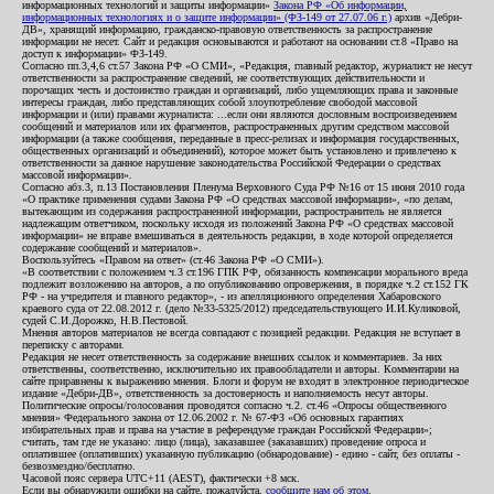
информационных технологий и защиты информации»
Закона РФ «Об информации,
информационных технологиях и о защите информации» (ФЗ-149 от 27.07.06 г.)
архив «Дебри-
ДВ», хранящий информацию, гражданско-правовую ответственность за распространение
информации не несет. Сайт и редакция основываются и работают на основании ст.8 «Право на
доступ к информации» ФЗ-149.
Согласно пп.3,4,6 ст.57 Закона РФ «О СМИ», «Редакция, главный редактор, журналист не несут
ответственности за распространение сведений, не соответствующих действительности и
порочащих честь и достоинство граждан и организаций, либо ущемляющих права и законные
интересы граждан, либо представляющих собой злоупотребление свободой массовой
информации и (или) правами журналиста: ...если они являются дословным воспроизведением
сообщений и материалов или их фрагментов, распространенных другим средством массовой
информации (а также сообщения, переданные в пресс-релизах и информация государственных,
общественных организаций и объединений), которое может быть установлено и привлечено к
ответственности за данное нарушение законодательства Российской Федерации о средствах
массовой информации».
Согласно абз.3, п.13 Постановления Пленума Верховного Суда РФ №16 от 15 июня 2010 года
«О практике применения судами Закона РФ «О средствах массовой информации», «по делам,
вытекающим из содержания распространенной информации, распространитель не является
надлежащим ответчиком, поскольку исходя из положений Закона РФ «О средствах массовой
информации» не вправе вмешиваться в деятельность редакции, в ходе которой определяется
содержание сообщений и материалов».
Воспользуйтесь «Правом на ответ» (ст.46 Закона РФ «О СМИ»).
«В соответствии с положением ч.3 ст.196 ГПК РФ, обязанность компенсации морального вреда
подлежит возложению на авторов, а по опубликованию опровержения, в порядке ч.2 ст.152 ГК
РФ - на учредителя и главного редактор», - из апелляционного определения Хабаровского
краевого суда от 22.08.2012 г. (дело №33-5325/2012) председательствующего И.И.Куликовой,
судей С.И.Дорожко, Н.В.Пестовой.
Мнения авторов материалов не всегда совпадают с позицией редакции. Редакция не вступает в
переписку с авторами.
Редакция не несет ответственность за содержание внешних ссылок и комментариев. За них
ответственны, соответственно, исключительно их правообладатели и авторы. Комментарии на
сайте приравнены к выражению мнения. Блоги и форум не входят в электронное периодическое
издание «Дебри-ДВ», ответственность за достоверность и наполняемость несут авторы.
Политические опросы/голосования проводятся согласно ч.2. ст.46 «Опросы общественного
мнения» Федерального закона от 12.06.2002 г. № 67-ФЗ «Об основных гарантиях
избирательных прав и права на участие в референдуме граждан Российской Федерации»;
считать, там где не указано: лицо (лица), заказавшее (заказавших) проведение опроса и
оплатившее (оплативших) указанную публикацию (обнародование) - едино - сайт, без оплаты -
безвозмездно/бесплатно.
Часовой пояс сервера UTC+11 (AEST), фактически +8 мск.
Если вы обнаружили ошибки на сайте, пожалуйста,
сообщите нам об этом
.