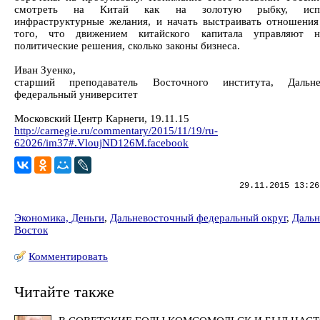
смотреть на Китай как на золотую рыбку, исп
инфраструктурные желания, и начать выстраивать отношения
того, что движением китайского капитала управляют н
политические решения, сколько законы бизнеса.
Иван Зуенко,
старший преподаватель Восточного института, Дальне
федеральный университет
Московский Центр Карнеги, 19.11.15
http://carnegie.ru/commentary/2015/11/19/ru-
62026/im37#.VloujND126M.facebook
29.11.2015 13:26
Экономика, Деньги
,
Дальневосточный федеральный округ
,
Даль
Восток
Комментировать
Читайте также