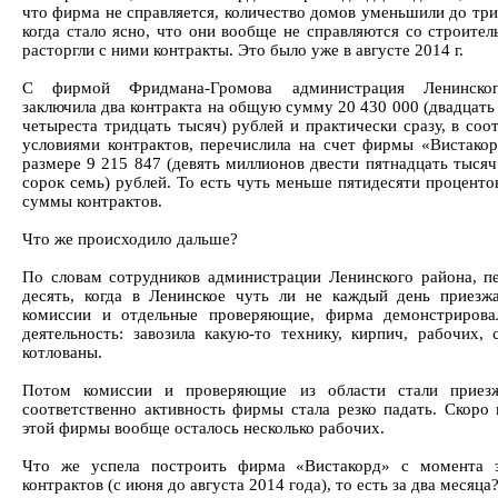
что фирма не справляется, количество домов уменьшили до три
когда стало ясно, что они вообще не справляются со строител
расторгли с ними контракты. Это было уже в августе 2014 г.
С фирмой Фридмана-Громова администрация Ленинско
заключила два контракта на общую сумму 20 430 000 (двадцать
четыреста тридцать тысяч) рублей и практически сразу, в соо
условиями контрактов, перечислила на счет фирмы «Вистакор
размере 9 215 847 (девять миллионов двести пятнадцать тысяч
сорок семь) рублей. То есть чуть меньше пятидесяти проценто
суммы контрактов.
Что же происходило дальше?
По словам сотрудников администрации Ленинского района, п
десять, когда в Ленинское чуть ли не каждый день приезж
комиссии и отдельные проверяющие, фирма демонстрирова
деятельность: завозила какую-то технику, кирпич, рабочих, 
котлованы.
Потом комиссии и проверяющие из области стали приезж
соответственно активность фирмы стала резко падать. Скоро 
этой фирмы вообще осталось несколько рабочих.
Что же успела построить фирма «Вистакорд» с момента з
контрактов (с июня до августа 2014 года), то есть за два месяца