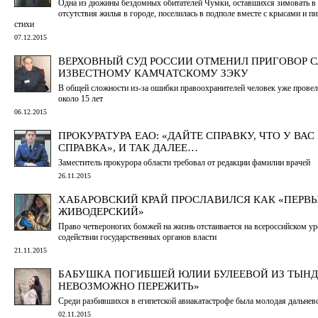
Одна из дюжины бездомных обитателей Чумки, оставшихся зимовать в 
отсутствия жилья в городе, поселилась в подполе вместе с крысами и п
стихи
07.12.2015
ВЕРХОВНЫЙ СУД РОССИИ ОТМЕНИЛ ПРИГОВОР 
ИЗВЕСТНОМУ КАМЧАТСКОМУ ЗЭКУ
В общей сложности из-за ошибки правоохранителей человек уже провел
около 15 лет
06.12.2015
ПРОКУРАТУРА ЕАО: «ДАЙТЕ СПРАВКУ, ЧТО У ВАС
СПРАВКА», И ТАК ДАЛЕЕ…
Заместитель прокурора области требовал от редакции фамилии врачей
26.11.2015
ХАБАРОВСКИЙ КРАЙ ПРОСЛАВИЛСЯ КАК «ПЕРВ
ЖИВОДЕРСКИЙ»
Право четвероногих бомжей на жизнь отстаивается на всероссийском ур
содействии государственных органов власти
21.11.2015
БАБУШКА ПОГИБШЕЙ ЮЛИИ БУЛЕЕВОЙ ИЗ ТЫНД
НЕВОЗМОЖНО ПЕРЕЖИТЬ»
Среди разбившихся в египетской авиакатастрофе была молодая дальнев
02.11.2015