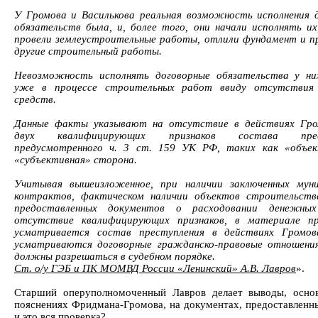
У Громова и Василькова реальная возможность исполнения 
обязательств была, и, более того, они начали исполнять их
провели землеустроительные работы, отлили фундамент и п
другие строительный работы.
Невозможность исполнять договорные обязательства у ни
уже в процессе строительных работ ввиду отсутствия
средств.
Данные факты указывают на отсутствие в действиях Гро
двух квалифицирующих признаков состава прест
предусмотренного ч. 3 ст. 159 УК РФ, таких как «объек
«субъективная» сторона.
Учитывая вышеизложенное, при наличии заключенных муни
контрактов, фактическом наличии объектов строительств
предоставленных документов о расходовании денежных
отсутствие квалифицирующих признаков, в материале пр
усматривается состав преступления в действиях Громов
усматриваются договорные гражданско-правовые отношени
должны разрешаться в судебном порядке.
Ст. о/у ГЭБ и ПК МОМВД России «Ленинский» А.В. Лавров
».
Старший оперуполномоченный Лавров делает выводы, осно
пояснениях Фридмана-Громова, на документах, предоставленны
и это вся проверка?