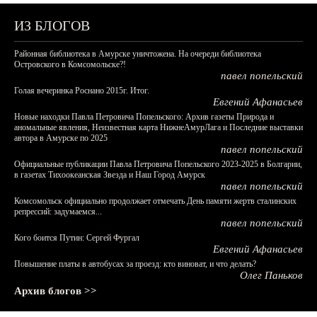
ИЗ БЛОГОВ
Районная библиотека в Амурске уничтожена. На очереди библиотека
Островского в Комсомольске?!
павел попельский
Голая вечеринка Роснано 2015г. Итог.
Евгений Афанасьев
Новые находки Павла Петровича Попельского: Архив газеты Природа и
аномальные явления, Неизвестная карта НижнеАмурЛага и Последние выставки
автора в Амурске по 2025
павел попельский
Официальные публикации Павла Петровича Попельского 2023-2025 в Болгарии,
в газетах Тихоокеанская Звезда и Наш Город Амурск
павел попельский
Комсомольск официально продолжает отмечать День памяти жертв сталинских
репрессий: задумаемся...
павел попельский
Кого боится Путин: Сергей Фургал
Евгений Афанасьев
Повышение платы в автобусах за проезд: кто виноват, и что делать?
Олег Паньков
Архив блогов >>