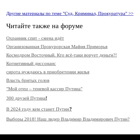
Другие материалы по теме "Суд, Криминал, Прокуратура" >>
Читайте также на форуме
Охранник спит - смена идёт
Организованная Прокурорская Мафия Приморья
Космодром Восточный. Кто всё-таки ворует деньги?!
Когнитивный диссонанс
сирота нуждаюсь в приобретении жилья
Власть бритых голов
"Мой отец – теневой кассир Путина"
300 друзей Путина❗️
В 2024 году кем станет Путин❓
Выборы 2018! Наш лидер Владимир Владимирович Путин?