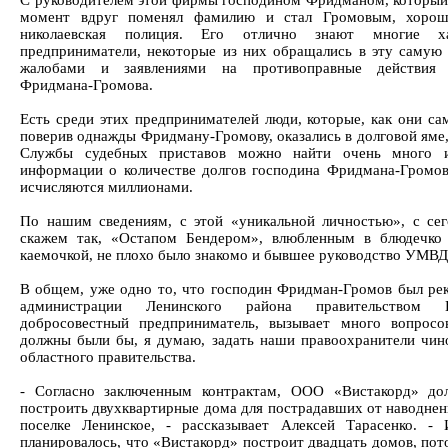
С руководителем этой фирмы господином Фридманом, который 
момент вдруг поменял фамилию и стал Громовым, хорош
николаевская полиция. Его отлично знают многие ха
предприниматели, некоторые из них обращались в эту самую
жалобами и заявлениями на противоправные действия 
Фридмана-Громова.
Есть среди этих предпринимателей люди, которые, как они сам
поверив однажды Фридману-Громову, оказались в долговой яме,
Службы судебных приставов можно найти очень много и
информации о количестве долгов господина Фридмана-Громов
исчисляются миллионами.
По нашим сведениям, с этой «уникальной личностью», с се
скажем так, «Остапом Бендером», влюбленным в блюдечко
каемочкой, не плохо было знакомо и бывшее руководство УМВД
В общем, уже одно то, что господин Фридман-Громов был ре
администрации Ленинского района правительством
добросовестный предприниматель, вызывает много вопросо
должны были бы, я думаю, задать наши правоохранители чин
областного правительства.
- Согласно заключенным контрактам, ООО «Вистакорд» до
построить двухквартирные дома для пострадавших от наводнен
поселке Ленинское, - рассказывает Алексей Тарасенко. - 
планировалось, что «Вистакорд» построит двадцать домов, пот