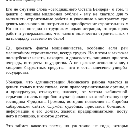
Его не смутили слова «сегодняшнего Остапа Бендера» о том, ч
девяти с лишним миллионов рублей - ему не хватило для т
выполнять строительные работы в указанные в контрактах срок
девять миллионов он потратил на приобретение строительных м
Но он не поверил сотрудникам администрации, контролиро
работ и утверждавшим, что такого количества строительных 
на площадку завезено не было!
Да, доказать факты мошенничества, особенно если ре
масштабном строительстве, всегда трудно. Но в этом и заключа
полицейских: искать, находить и доказывать, защищая при это
очередь, интересы государства. А не целевое использование, 
хищение бюджетных средств, - это и есть нанесение ущерба
государства.
Убежден, что администрации Ленинского района удастся в
деньги только в том случае, если правоохранительные органы, 
и прокуратура, откажутся, наконец, от метода кабинетной
серьезно и очень подробно изучат финансово-хозяйственную де
господина Фридмана-Громова, историю появления на бироби
хабаровском сайтах Службы судебных приставов большого 
информации о его долгах, жалобы предпринимателей, пост
него в полицию, и многое другое.
Это займет какое-то время, но уж точно не годы, которы