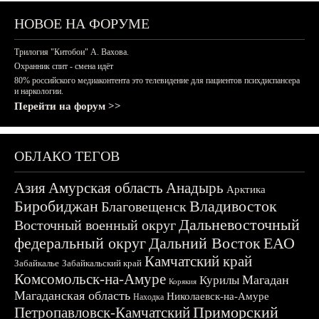
НОВОЕ НА ФОРУМЕ
Трилогия "Китобои" А. Вахова.
Охранник спит - смена идёт
80% российского медиаконтента это телевидение для пациентов психдиспансера
и наркологии.
Перейти на форум >>
ОБЛАКО ТЕГОВ
Азия
Амурская область
Анадырь
Арктика
Биробиджан
Владивосток
Благовещенск
Дальневосточный
Восточный военный округ
федеральный округ
Дальний Восток
ЕАО
Камчатский край
Забайкалье
Забайкальский край
Комсомольск-на-Амуре
Магадан
Курилы
Корякия
Магаданская область
Николаевск-на-Амуре
Находка
Приморский
Петропавловск-Камчатский