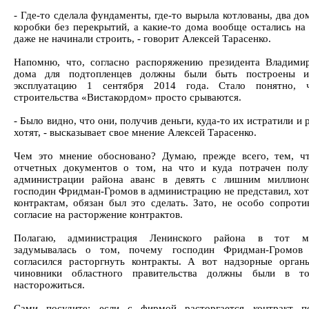
- Где-то сделала фундаменты, где-то вырыла котлованы, два до
коробки без перекрытий, а какие-то дома вообще остались на 
даже не начинали строить, - говорит Алексей Тарасенко.
Напомню, что, согласно распоряжению президента Владими
дома для подтопленцев должны были быть построены 
эксплуатацию 1 сентября 2014 года. Стало понятно, 
строительства «Вистакордом» просто срываются.
- Было видно, что они, получив деньги, куда-то их истратили и 
хотят, - высказывает свое мнение Алексей Тарасенко.
Чем это мнение обосновано? Думаю, прежде всего, тем, ч
отчетных документов о том, на что и куда потрачен пол
администрации района аванс в девять с лишним миллионо
господин Фридман-Громов в администрацию не представил, хотя
контрактам, обязан был это сделать. Зато, не особо сопротив
согласие на расторжение контрактов.
Полагаю, администрация Ленинского района в тот 
задумывалась о том, почему господин Фридман-Громов 
согласился расторгнуть контракты. А вот надзорные орган
чиновники областного правительства должны были в т
насторожиться.
Сами посудите: если с фирмой расторгается контракт п