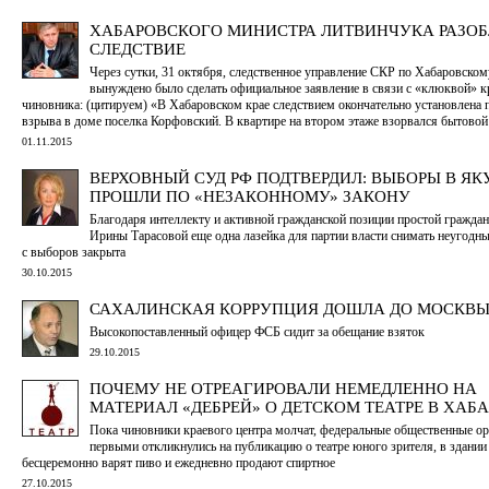
ХАБАРОВСКОГО МИНИСТРА ЛИТВИНЧУКА РАЗО
СЛЕДСТВИЕ
Через сутки, 31 октября, следственное управление СКР по Хабаровском
вынуждено было сделать официальное заявление в связи с «клюквой» к
чиновника: (цитируем) «В Хабаровском крае следствием окончательно установлена 
взрыва в доме поселка Корфовский. В квартире на втором этаже взорвался бытовой
01.11.2015
ВЕРХОВНЫЙ СУД РФ ПОДТВЕРДИЛ: ВЫБОРЫ В ЯК
ПРОШЛИ ПО «НЕЗАКОННОМУ» ЗАКОНУ
Благодаря интеллекту и активной гражданской позиции простой гражда
Ирины Тарасовой еще одна лазейка для партии власти снимать неугодн
с выборов закрыта
30.10.2015
САХАЛИНСКАЯ КОРРУПЦИЯ ДОШЛА ДО МОСКВ
Высокопоставленный офицер ФСБ сидит за обещание взяток
29.10.2015
ПОЧЕМУ НЕ ОТРЕАГИРОВАЛИ НЕМЕДЛЕННО НА
МАТЕРИАЛ «ДЕБРЕЙ» О ДЕТСКОМ ТЕАТРЕ В ХАБ
Пока чиновники краевого центра молчат, федеральные общественные о
первыми откликнулись на публикацию о театре юного зрителя, в здании
бесцеремонно варят пиво и ежедневно продают спиртное
27.10.2015