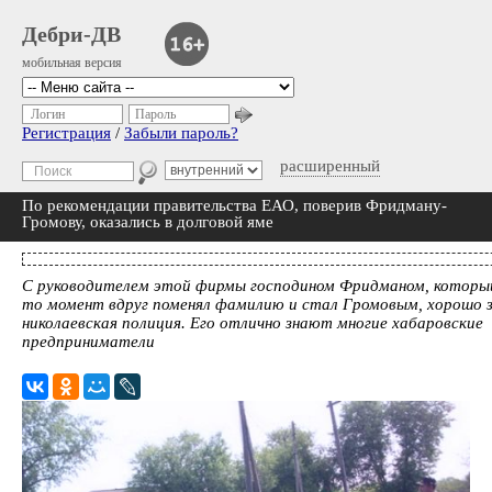
Дебри-ДВ
мобильная версия
Логин
Пароль
Регистрация
/
Забыли пароль?
расширенный
По рекомендации правительства ЕАО, поверив Фридману-
Громову, оказались в долговой яме
С руководителем этой фирмы господином Фридманом, который
то момент вдруг поменял фамилию и стал Громовым, хорошо 
николаевская полиция. Его отлично знают многие хабаровские
предприниматели