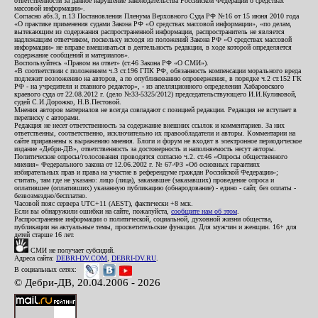
ответственности за данное нарушение законодательства Российской Федерации о средствах
массовой информации».
Согласно абз.3, п.13 Постановления Пленума Верховного Суда РФ №16 от 15 июня 2010 года
«О практике применения судами Закона РФ «О средствах массовой информации», «по делам,
вытекающим из содержания распространенной информации, распространитель не является
надлежащим ответчиком, поскольку исходя из положений Закона РФ «О средствах массовой
информации» не вправе вмешиваться в деятельность редакции, в ходе которой определяется
содержание сообщений и материалов».
Воспользуйтесь «Правом на ответ» (ст.46 Закона РФ «О СМИ»).
«В соответствии с положением ч.3 ст.196 ГПК РФ, обязанность компенсации морального вреда
подлежит возложению на авторов, а по опубликованию опровержения, в порядке ч.2 ст.152 ГК
РФ - на учредителя и главного редактор», - из апелляционного определения Хабаровского
краевого суда от 22.08.2012 г. (дело №33-5325/2012) председательствующего И.И.Куликовой,
судей С.И.Дорожко, Н.В.Пестовой.
Мнения авторов материалов не всегда совпадают с позицией редакции. Редакция не вступает в
переписку с авторами.
Редакция не несет ответственность за содержание внешних ссылок и комментариев. За них
ответственны, соответственно, исключительно их правообладатели и авторы. Комментарии на
сайте приравнены к выражению мнения. Блоги и форум не входят в электронное периодическое
издание «Дебри-ДВ», ответственность за достоверность и наполняемость несут авторы.
Политические опросы/голосования проводятся согласно ч.2. ст.46 «Опросы общественного
мнения» Федерального закона от 12.06.2002 г. № 67-ФЗ «Об основных гарантиях
избирательных прав и права на участие в референдуме граждан Российской Федерации»;
считать, там где не указано: лицо (лица), заказавшее (заказавших) проведение опроса и
оплатившее (оплативших) указанную публикацию (обнародование) - едино - сайт, без оплаты -
безвозмездно/бесплатно.
Часовой пояс сервера UTC+11 (AEST), фактически +8 мск.
Если вы обнаружили ошибки на сайте, пожалуйста,
сообщите нам об этом
.
Распространение информации о политической, социальной, духовной жизни общества,
публикации на актуальные темы, просветительские функции. Для мужчин и женщин. 16+ для
детей старше 16 лет.
СМИ не получает субсидий.
Адреса сайта:
DEBRI-DV.COM
,
DEBRI-DV.RU
.
В социальных сетях:
© Дебри-ДВ, 20.04.2006 - 2026