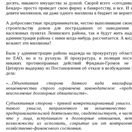
десять, никакого имущества за душой. Скорей всего «сегодня
Бендер» просто приведет свою фирму к банкротству, и все. И 
девяти миллионов, ни даже одного миллиона в бюджет не вернет
А добросовестные предприниматели, честно выполнившие свою
строительству домов для пострадавших от наводнения
населенных пунктах Ленинского района, так и будут жить над
администрация района с ними когда-нибудь рассчитается. А ког
возьмет эти миллионы?
Была у администрации района надежда на прокуратуру обла
по ЕАО, но и та рухнула. И прокуратура, и полиция посч
никаких противоправных действий Фридман-Громов не 
Цитирую выдержку из Постановления об отказе в возбуждении 
дела:
«
…Объективная сторона данного вида квалифицир
мошенничества строго ограничена законодателем: «предн
неисполнение договорных обязательств».
Субъективная сторона - прямой конкретизированный умысел.
такого умысла, направленного на мошенничество
предпринимательской деятельности, свидетельствует, в част
что у лица, вступившего в договорные отношения, нет
возможности их исполнить, сокрытие им от контрагент
хозяйственно-финансового состояния.