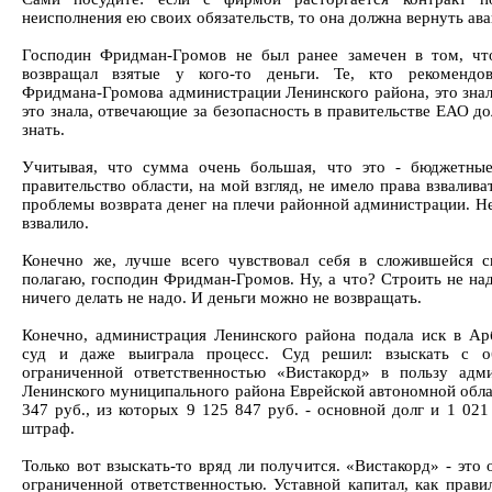
неисполнения ею своих обязательств, то она должна вернуть ава
Господин Фридман-Громов не был ранее замечен в том, чт
возвращал взятые у кого-то деньги. Те, кто рекомендо
Фридмана-Громова администрации Ленинского района, это знал
это знала, отвечающие за безопасность в правительстве ЕАО д
знать.
Учитывая, что сумма очень большая, что это - бюджетные
правительство области, на мой взгляд, не имело права взвалив
проблемы возврата денег на плечи районной администрации. Не
взвалило.
Конечно же, лучше всего чувствовал себя в сложившейся с
полагаю, господин Фридман-Громов. Ну, а что? Строить не на
ничего делать не надо. И деньги можно не возвращать.
Конечно, администрация Ленинского района подала иск в А
суд и даже выиграла процесс. Суд решил: взыскать с о
ограниченной ответственностью «Вистакорд» в пользу адм
Ленинского муниципального района Еврейской автономной обла
347 руб., из которых 9 125 847 руб. - основной долг и 1 021
штраф.
Только вот взыскать-то вряд ли получится. «Вистакорд» - это
ограниченной ответственностью. Уставной капитал, как правил