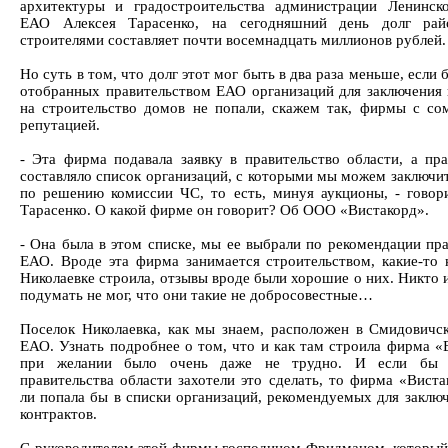
архитектуры и градостроительства администрации Ленинск
ЕАО Алексея Тарасенко, на сегодняшний день долг рай
строителями составляет почти восемнадцать миллионов рублей.
Но суть в том, что долг этот мог быть в два раза меньше, если 
отобранных правительством ЕАО организаций для заключения 
на строительство домов не попали, скажем так, фирмы с со
репутацией.
- Эта фирма подавала заявку в правительство области, а пра
составляло список организаций, с которыми мы можем заключит
по решению комиссии ЧС, то есть, минуя аукционы, - говор
Тарасенко. О какой фирме он говорит? Об ООО «Вистакорд».
- Она была в этом списке, мы ее выбрали по рекомендации пра
ЕАО. Вроде эта фирма занимается строительством, какие-то 
Николаевке строила, отзывы вроде были хорошие о них. Никто 
подумать не мог, что они такие не добросовестные…
Поселок Николаевка, как мы знаем, расположен в Смидовичс
ЕАО. Узнать подробнее о том, что и как там строила фирма «
при желании было очень даже не трудно. И если бы 
правительства области захотели это сделать, то фирма «Виста
ли попала бы в списки организаций, рекомендуемых для заключ
контрактов.