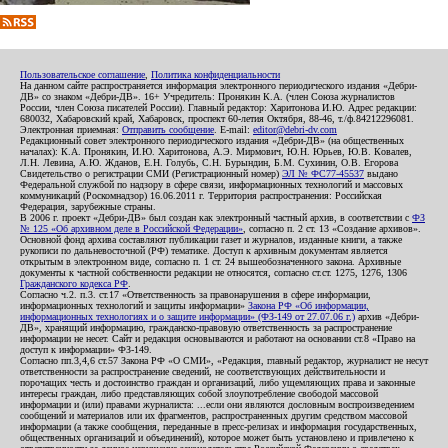
Пользовательское соглашение
,
Политика конфиденциальности
На данном сайте распространяется информация электронного периодического издания «Дебри-
ДВ» со знаком «Дебри-ДВ». 16+ Учредитель: Пронякин К.А. (член Союза журналистов
России, член Союза писателей России). Главный редактор: Харитонова И.Ю. Адрес редакции:
680032, Хабаровский край, Хабаровск, проспект 60-летия Октября, 88-46, т./ф.84212296081.
Электронная приемная:
Отправить сообщение
. E-mail:
editor@debri-dv.com
Редакционный совет электронного периодического издания «Дебри-ДВ» (на общественных
началах): К.А. Пронякин, И.Ю. Харитонова, А.Э. Мирмович, Ю.Н. Юрьев, Ю.В. Ковалев,
Л.Н. Левина, А.Ю. Жданов, Е.Н. Голубь, С.Н. Бурындин, Б.М. Сухинин, О.В. Егорова
Свидетельство о регистрации СМИ (Регистрационный номер)
ЭЛ № ФС77-45537
выдано
Федеральной службой по надзору в сфере связи, информационных технологий и массовых
коммуникаций (Роскомнадзор) 16.06.2011 г. Территория распространения: Российская
Федерация, зарубежные страны.
В 2006 г. проект «Дебри-ДВ» был создан как электронный частный архив, в соответствии с
ФЗ
№ 125 «Об архивном деле в Российской Федерации»
, согласно п. 2 ст. 13 «Создание архивов».
Основной фонд архива составляют публикации газет и журналов, изданные книги, а также
рукописи по дальневосточной (РФ) тематике. Доступ к архивным документам является
открытым в электронном виде, согласно п. 1 ст. 24 вышеобозначенного закона. Архивные
документы к частной собственности редакции не относятся, согласно ст.ст. 1275, 1276, 1306
Гражданского кодекса РФ
.
Согласно ч.2. п.3. ст.17 «Ответственность за правонарушения в сфере информации,
информационных технологий и защиты информации»
Закона РФ «Об информации,
информационных технологиях и о защите информации» (ФЗ-149 от 27.07.06 г.)
архив «Дебри-
ДВ», хранящий информацию, гражданско-правовую ответственность за распространение
информации не несет. Сайт и редакция основываются и работают на основании ст.8 «Право на
доступ к информации» ФЗ-149.
Согласно пп.3,4,6 ст.57 Закона РФ «О СМИ», «Редакция, главный редактор, журналист не несут
ответственности за распространение сведений, не соответствующих действительности и
порочащих честь и достоинство граждан и организаций, либо ущемляющих права и законные
интересы граждан, либо представляющих собой злоупотребление свободой массовой
информации и (или) правами журналиста: ...если они являются дословным воспроизведением
сообщений и материалов или их фрагментов, распространенных другим средством массовой
информации (а также сообщения, переданные в пресс-релизах и информация государственных,
общественных организаций и объединений), которое может быть установлено и привлечено к