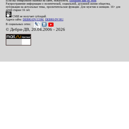
Если вы обнаружили ошибки на сайте, пожалуйста,
сообщите нам об этом
.
Распространение информации о политической, социальной, духовной жизни общества,
публикации на актуальные темы, просветительские функции. Для мужчин и женщин. 16+ для
детей старше 16 лет.
СМИ не получает субсидий.
Адреса сайта:
DEBRI-DV.COM
,
DEBRI-DV.RU
.
В социальных сетях:
© Дебри-ДВ, 20.04.2006 - 2026