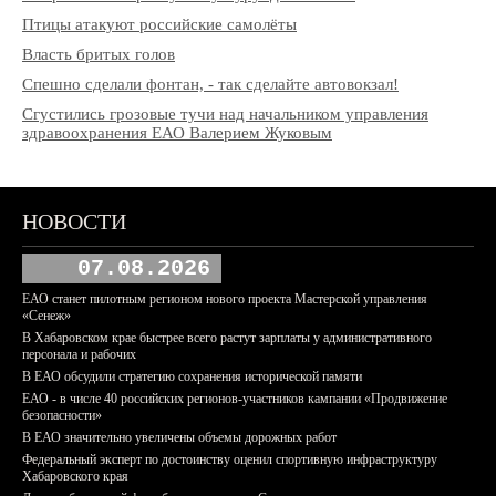
Птицы атакуют российские самолёты
Власть бритых голов
Спешно сделали фонтан, - так сделайте автовокзал!
Сгустились грозовые тучи над начальником управления
здравоохранения ЕАО Валерием Жуковым
НОВОСТИ
07.08.2026
ЕАО станет пилотным регионом нового проекта Мастерской управления
«Сенеж»
В Хабаровском крае быстрее всего растут зарплаты у административного
персонала и рабочих
В ЕАО обсудили стратегию сохранения исторической памяти
ЕАО - в числе 40 российских регионов-участников кампании «Продвижение
безопасности»
В ЕАО значительно увеличены объемы дорожных работ
Федеральный эксперт по достоинству оценил спортивную инфраструктуру
Хабаровского края