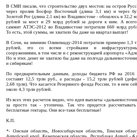
В СМИ писали, что строительство двух мостов: на остров Рус
через пролив Босфор Восточный (длина 3,1 км) и через бу
Золотой Рог (длина 2,1 км) во Владивостоке - обошлось в 32,2 
рублей за мост и 29 млрд рублей за дороги к ним. А всего
саммит АТЭС-2012 во Владивостоке потратили 660 млрд рубл
То есть, этой суммы, не хватило бы даже на квартал выплат!
В Сочи, на зимнюю Олимпиаду-2014 потратили примерно 1,3 т
рублей, это со всеми стройками и инфраструктурн
сооружениями, в том числе и с реконструкцией аэропорта «Адл
Но и этих денег не хватило бы даже на полгода дальневосточн
и сибирякам!
По предварительным данным, доходы бюджета РФ на 2016 
составят 12,5 трлн руб., а расходы - 15,2 трлн рублей (деф
2,68 трлн). Что касается Резервного фонда России, то в нем се
около 4,3 трлн рублей.
Из всех этих расчетов видно, что идея выплаты «дальневосточ
за просто так - утопична. Так что придется рассчитывать
бесплатные гектары. Они все-таки бесплатные!
К.П.
*- Омская область, Новосибирская область, Томская облас
Алтайский край, Кемеровская область, Республика Алтай -
6 