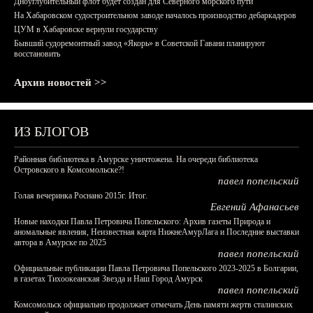
Дноуглубительный флот будет создан для Северного морского пути
На Хабаровском судостроительном заводе началось производство дебаркадеров
ЦУМ в Хабаровске вернули государству
Бывший судоремонтный завод «Якорь» в Советской Гавани планируют
восстановить
Архив новостей >>
ИЗ БЛОГОВ
Районная библиотека в Амурске уничтожена. На очереди библиотека
Островского в Комсомольске?!
павел попельский
Голая вечеринка Роснано 2015г. Итог.
Евгений Афанасьев
Новые находки Павла Петровича Попельского: Архив газеты Природа и
аномальные явления, Неизвестная карта НижнеАмурЛага и Последние выставки
автора в Амурске по 2025
павел попельский
Официальные публикации Павла Петровича Попельского 2023-2025 в Болгарии,
в газетах Тихоокеанская Звезда и Наш Город Амурск
павел попельский
Комсомольск официально продолжает отмечать День памяти жертв сталинских