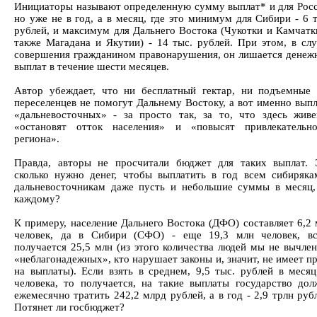
Инициаторы называют определенную сумму выплат* и для Росс
но уже не в год, а в месяц, где это минимум для Сибири - 6 
рублей, и максимум для Дальнего Востока (Чукотки и Камчатк
также Магадана и Якутии) - 14 тыс. рублей. При этом, в слу
совершения гражданином правонарушения, он лишается денеж
выплат в течение шести месяцев.
Автор убеждает, что ни бесплатный гектар, ни подъемные 
переселенцев не помогут Дальнему Востоку, а вот именно вып
«дальневосточных» - за просто так, за то, что здесь живе
«остановят отток населения» и «повысят привлекательно
региона».
Правда, авторы не просчитали бюджет для таких выплат. 
сколько нужно денег, чтобы выплатить в год всем сибиряка
дальневосточникам даже пусть и небольшие суммы в месяц,
каждому?
К примеру, население Дальнего Востока (ДФО) составляет 6,2
человек, да в Сибири (СФО) - еще 19,3 млн человек, вс
получается 25,5 млн (из этого количества людей мы не вычле
«неблагонадежных», кто нарушает законы и, значит, не имеет п
на выплаты). Если взять в среднем, 9,5 тыс. рублей в месяц
человека, то получается, на такие выплаты государство дол
ежемесячно тратить 242,2 млрд рублей, а в год - 2,9 трлн руб
Потянет ли госбюджет?