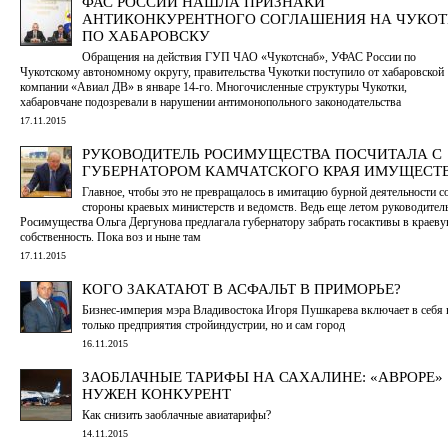
ФАС РОССИИ НАШЛА ПРИЗНАКИ
АНТИКОНКУРЕНТНОГО СОГЛАШЕНИЯ НА ЧУКОТ
ПО ХАБАРОВСКУ
Обращения на действия ГУП ЧАО «Чукотснаб», УФАС России по
Чукотскому автономному округу, правительства Чукотки поступило от хабаровской
компании «Авиал ДВ» в январе 14-го. Многочисленные структуры Чукотки,
хабаровчане подозревали в нарушении антимонопольного законодательства
17.11.2015
РУКОВОДИТЕЛЬ РОСИМУЩЕСТВА ПОСЧИТАЛА С
ГУБЕРНАТОРОМ КАМЧАТСКОГО КРАЯ ИМУЩЕСТ
Главное, чтобы это не превращалось в имитацию бурной деятельности с
стороны краевых министерств и ведомств. Ведь еще летом руководител
Росимущества Ольга Дергунова предлагала губернатору забрать госактивы в краев
собственность. Пока воз и ныне там
17.11.2015
КОГО ЗАКАТАЮТ В АСФАЛЬТ В ПРИМОРЬЕ?
Бизнес-империя мэра Владивостока Игоря Пушкарева включает в себя 
только предприятия стройиндустрии, но и сам город
16.11.2015
ЗАОБЛАЧНЫЕ ТАРИФЫ НА САХАЛИНЕ: «АВРОРЕ»
НУЖЕН КОНКУРЕНТ
Как снизить заоблачные авиатарифы?
14.11.2015