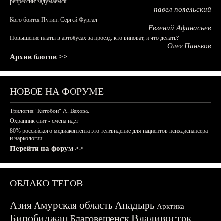
репрессий: задумаемся...
павел попельский
Кого боится Путин: Сергей Фургал
Евгений Афанасьев
Повышение платы в автобусах за проезд: кто виноват, и что делать?
Олег Паньков
Архив блогов >>
НОВОЕ НА ФОРУМЕ
Трилогия "Китобои" А. Вахова.
Охранник спит - смена идёт
80% российского медиаконтента это телевидение для пациентов психдиспансера
и наркологии.
Перейти на форум >>
ОБЛАКО ТЕГОВ
Азия
Амурская область
Анадырь
Арктика
Биробиджан
Владивосток
Благовещенск