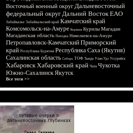
Дальневосточный
Восточный военный округ
федеральный округ
Дальний Восток
ЕАО
Камчатский край
Забайкалье
Забайкальский край
Комсомольск-на-Амуре
Магадан
Курилы
Корякия
Магаданская область
Николаевск-на-Амуре
Находка
Приморский
Петропавловск-Камчатский
край
Республика Саха (Якутия)
Республика Бурятия
Сахалинская область
ТОФ
Тында
Улан-Удэ
Уссурийск
Сибирь
Хабаровск
Хабаровский край
Чукотка
Чита
Южно-Сахалинск
Якутск
Все теги >>