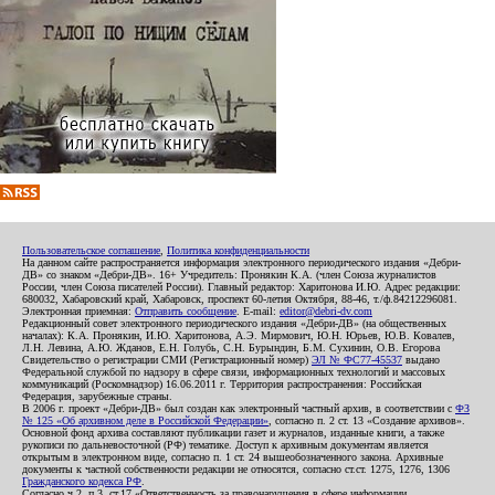
Пользовательское соглашение
,
Политика конфиденциальности
На данном сайте распространяется информация электронного периодического издания «Дебри-
ДВ» со знаком «Дебри-ДВ». 16+ Учредитель: Пронякин К.А. (член Союза журналистов
России, член Союза писателей России). Главный редактор: Харитонова И.Ю. Адрес редакции:
680032, Хабаровский край, Хабаровск, проспект 60-летия Октября, 88-46, т./ф.84212296081.
Электронная приемная:
Отправить сообщение
. E-mail:
editor@debri-dv.com
Редакционный совет электронного периодического издания «Дебри-ДВ» (на общественных
началах): К.А. Пронякин, И.Ю. Харитонова, А.Э. Мирмович, Ю.Н. Юрьев, Ю.В. Ковалев,
Л.Н. Левина, А.Ю. Жданов, Е.Н. Голубь, С.Н. Бурындин, Б.М. Сухинин, О.В. Егорова
Свидетельство о регистрации СМИ (Регистрационный номер)
ЭЛ № ФС77-45537
выдано
Федеральной службой по надзору в сфере связи, информационных технологий и массовых
коммуникаций (Роскомнадзор) 16.06.2011 г. Территория распространения: Российская
Федерация, зарубежные страны.
В 2006 г. проект «Дебри-ДВ» был создан как электронный частный архив, в соответствии с
ФЗ
№ 125 «Об архивном деле в Российской Федерации»
, согласно п. 2 ст. 13 «Создание архивов».
Основной фонд архива составляют публикации газет и журналов, изданные книги, а также
рукописи по дальневосточной (РФ) тематике. Доступ к архивным документам является
открытым в электронном виде, согласно п. 1 ст. 24 вышеобозначенного закона. Архивные
документы к частной собственности редакции не относятся, согласно ст.ст. 1275, 1276, 1306
Гражданского кодекса РФ
.
Согласно ч.2. п.3. ст.17 «Ответственность за правонарушения в сфере информации,