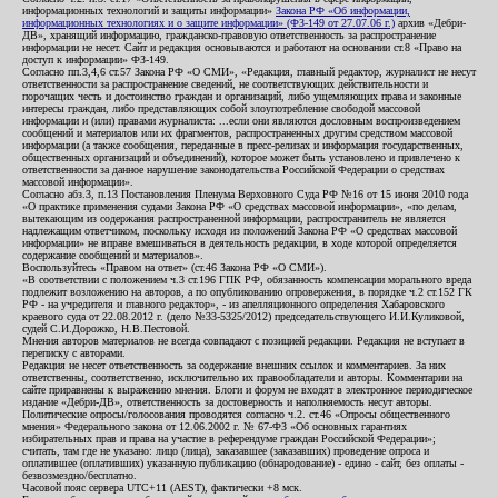
информационных технологий и защиты информации»
Закона РФ «Об информации,
информационных технологиях и о защите информации» (ФЗ-149 от 27.07.06 г.)
архив «Дебри-
ДВ», хранящий информацию, гражданско-правовую ответственность за распространение
информации не несет. Сайт и редакция основываются и работают на основании ст.8 «Право на
доступ к информации» ФЗ-149.
Согласно пп.3,4,6 ст.57 Закона РФ «О СМИ», «Редакция, главный редактор, журналист не несут
ответственности за распространение сведений, не соответствующих действительности и
порочащих честь и достоинство граждан и организаций, либо ущемляющих права и законные
интересы граждан, либо представляющих собой злоупотребление свободой массовой
информации и (или) правами журналиста: ...если они являются дословным воспроизведением
сообщений и материалов или их фрагментов, распространенных другим средством массовой
информации (а также сообщения, переданные в пресс-релизах и информация государственных,
общественных организаций и объединений), которое может быть установлено и привлечено к
ответственности за данное нарушение законодательства Российской Федерации о средствах
массовой информации».
Согласно абз.3, п.13 Постановления Пленума Верховного Суда РФ №16 от 15 июня 2010 года
«О практике применения судами Закона РФ «О средствах массовой информации», «по делам,
вытекающим из содержания распространенной информации, распространитель не является
надлежащим ответчиком, поскольку исходя из положений Закона РФ «О средствах массовой
информации» не вправе вмешиваться в деятельность редакции, в ходе которой определяется
содержание сообщений и материалов».
Воспользуйтесь «Правом на ответ» (ст.46 Закона РФ «О СМИ»).
«В соответствии с положением ч.3 ст.196 ГПК РФ, обязанность компенсации морального вреда
подлежит возложению на авторов, а по опубликованию опровержения, в порядке ч.2 ст.152 ГК
РФ - на учредителя и главного редактор», - из апелляционного определения Хабаровского
краевого суда от 22.08.2012 г. (дело №33-5325/2012) председательствующего И.И.Куликовой,
судей С.И.Дорожко, Н.В.Пестовой.
Мнения авторов материалов не всегда совпадают с позицией редакции. Редакция не вступает в
переписку с авторами.
Редакция не несет ответственность за содержание внешних ссылок и комментариев. За них
ответственны, соответственно, исключительно их правообладатели и авторы. Комментарии на
сайте приравнены к выражению мнения. Блоги и форум не входят в электронное периодическое
издание «Дебри-ДВ», ответственность за достоверность и наполняемость несут авторы.
Политические опросы/голосования проводятся согласно ч.2. ст.46 «Опросы общественного
мнения» Федерального закона от 12.06.2002 г. № 67-ФЗ «Об основных гарантиях
избирательных прав и права на участие в референдуме граждан Российской Федерации»;
считать, там где не указано: лицо (лица), заказавшее (заказавших) проведение опроса и
оплатившее (оплативших) указанную публикацию (обнародование) - едино - сайт, без оплаты -
безвозмездно/бесплатно.
Часовой пояс сервера UTC+11 (AEST), фактически +8 мск.