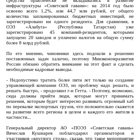
средства практически не вкладывались в развитие
инфраструктуры «Советской гавани»: на 2014 год было
освоено всего 1,2%, или 44,7 млн рублей, от общего
количества запланированных бюджетных инвестиций, не
зарегистрировано ни одного резидента. Для сравнения, в
ОЭЗ «Алабуга» (Республика Татарстан) уже
зарегистрировано 45 компаний-резидентов, которыми
запущено 20 заводов и уплачено налогов на общую сумму
более 8 млрд рублей.
По его мнению, чиновники здесь подошли к решению
поставленных задач халатно, поэтому Минэкономразвития
России обязано обратить внимание на этот факт и сделать
необходимые кадровые выводы.
- Недопустимо тратить более пяти лет только на создание
управляющей компании ОЭЗ, но проблему надо решать, и
решать быстро, - продолжил г-н Гетта. - Поэтому, возможно,
сюда должны прийти люди, которые могут принимать
решения, которым будет интересно развивать огромный хаб
по перевалке экспортных грузов, что положительно скажется
на развитии всего региона в целом и каждого его жителя в
частности...
Генеральный директор АО «ПОЭЗ «Советская гавань»
Вячеслав Кушнарев поблагодарил организаторов и
участников «круглого стола», сказав, что такое мероприятие