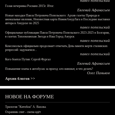
павел попельский
Голая вечеринка Роснано 2015г. Итог.
Евгений Афанасьев
Новые находки Павла Петровича Попельского: Архив газеты Природа и
аномальные явления, Неизвестная карта НижнеАмурЛага и Последние выставки
автора в Амурске по 2025
павел попельский
Официальные публикации Павла Петровича Попельского 2023-2025 в Болгарии,
в газетах Тихоокеанская Звезда и Наш Город Амурск
павел попельский
Комсомольск официально продолжает отмечать День памяти жертв сталинских
репрессий: задумаемся...
павел попельский
Кого боится Путин: Сергей Фургал
Евгений Афанасьев
Повышение платы в автобусах за проезд: кто виноват, и что делать?
Олег Паньков
Архив блогов >>
НОВОЕ НА ФОРУМЕ
Трилогия "Китобои" А. Вахова.
Охранник спит - смена идёт