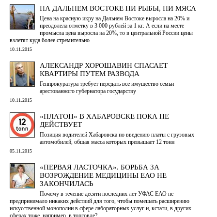
НА ДАЛЬНЕМ ВОСТОКЕ НИ РЫБЫ, НИ МЯСА
Цена на красную икру на Дальнем Востоке выросла на 20% и
преодолела отметку в 3 000 рублей за 1 кг. А если на месте
промысла цена выросла на 20%, то в центральной России цены
взлетят куда более стремительно
10.11.2015
АЛЕКСАНДР ХОРОШАВИН СПАСАЕТ
КВАРТИРЫ ПУТЕМ РАЗВОДА
Генпрокуратура требует передать все имущество семьи
арестованного губернатора государству
10.11.2015
«ПЛАТОН» В ХАБАРОВСКЕ ПОКА НЕ
ДЕЙСТВУЕТ
Позиция водителей Хабаровска по введению платы с грузовых
автомобилей, общая масса которых превышает 12 тонн
05.11.2015
«ПЕРВАЯ ЛАСТОЧКА». БОРЬБА ЗА
ВОЗРОЖДЕНИЕ МЕДИЦИНЫ ЕАО НЕ
ЗАКОНЧИЛАСЬ
Почему в течение десяти последних лет УФАС ЕАО не
предпринимало никаких действий для того, чтобы помешать расширению
искусственной монополии в сфере лабораторных услуг и, кстати, в других
сферах тоже, например, в торговле?