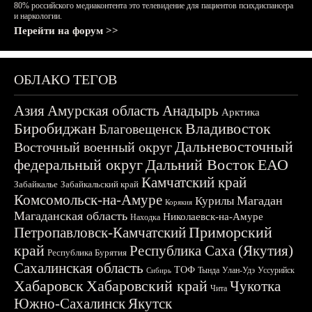
80% российского медиаконтента это телевидение для пациентов психдиспансера
и наркологии.
Перейти на форум >>
ОБЛАКО ТЕГОВ
Азия
Амурская область
Анадырь
Арктика
Биробиджан
Владивосток
Благовещенск
Дальневосточный
Восточный военный округ
федеральный округ
Дальний Восток
ЕАО
Камчатский край
Забайкалье
Забайкальский край
Комсомольск-на-Амуре
Магадан
Курилы
Корякия
Магаданская область
Николаевск-на-Амуре
Находка
Приморский
Петропавловск-Камчатский
край
Республика Саха (Якутия)
Республика Бурятия
Сахалинская область
ТОФ
Тында
Улан-Удэ
Уссурийск
Сибирь
Хабаровск
Хабаровский край
Чукотка
Чита
Южно-Сахалинск
Якутск