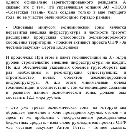
одного официально зарегистрированного резидента. А
связано это с тем, что управляющая копания АО «ПОЭЗ
«Советская гавань» была создана только в мае текущего
года, но ее участие было необходимо гораздо раньше.
- Основным минусом экономической зоны является
неразвитая внешняя инфраструктура, в частности требует
расширения пропускная способность железнодорожного
сообщения территории, - пояснил активист проекта ОНФ «За
честные закупки» Сергей Колясников.
И продолжил: При этом в пакет госинвестиций на 3,7 млрд
рублей строительство внешней инфраструктуры не входит.
Но для обеспечения указанных объемов грузооборота как
раз необходимы и реконструкция существующих, и
строительство новых объектов железнодорожной
инфраструктуры. А для этого минимальный объем
госинвестиций, в соответствии с той же концепцией создания
и развития данной экономической зоны, должен был
составить 12,3 млрд рублей.
- Это уже третья экономическая зона, на которую мы
обращаем внимание в ходе проведения круглых столов - и
здесь те же проблемы с неэффективным расходованием
бюджетных средств, - взял слово руководитель проекта ОНФ
«За честные закупки» Антон Гетта. - Точнее сказать,