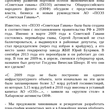
Проблему развития портовой особой экономической зоны
«Советская гавань» (ПОЭЗ) активисты Общероссийского
народного фронта (ОНФ) обсудили с представителями
власти, бизнеса и новым руководством АО «ПОЭЗ
«Советская Гавань»*.
Известно, что «ПОЭЗ «Советская Гавань» была была создана
в соответствии с постановлением правительства РФ в 2009
года. Именно в марте 2009 года в Советской Гавани
состоялись перевыборы главы, Сергей Луговской не стал
баллотироваться, а выдвинулся в районные депутаты, где
стал председателем (через год избран в крайдуму), а его
место занял гендиректор завода ЖБИ Юрий Бухряков. В
сентября 2013 года его переизбрали и он работает до сих
пор. В том же 2009-м, в апреле, сменился губернатор края,
назначен был депутат Госдумы Вячеслав Шпорт. И что они
все сделали?
«С 2009 года не было построено ни одного
инфраструктурного объекта, хотя изначально на эти цели
было запланировано более 3,7 млрд рублей госинвестиций,
из которых 3,15 млрд рублей в 2010 году внесены в уставный
капитал АО «ОЭЗ»...», - заявили на «круглом столе» в
Хабаровске активисты ОНФ.
- Мы предложили чиновникам и резидентам разработать
план-график конкретных мер и в ближайшее время обобщить