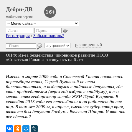
Дебри-ДВ
мобильная версия
Логин
Пароль
Регистрация
/
Забыли пароль?
расширенный
ОНФ: Из-за бездействия чиновников развитие ПОЭЗ
«Советская Гавань» затянулось на 6 лет
Именно в марте 2009 года в Советской Гавани состоялись
перевыборы главы, Сергей Луговской не стал
баллотироваться, а выдвинулся в районные депутаты, где
стал председателем (через год избран в крайдуму), а его
место занял гендиректор завода ЖБИ Юрий Бухряков. В
сентября 2013 года его переизбрали и он работает до сих
пор. В том же 2009-м, в апреле, сменился губернатор края,
назначен был депутат Госдумы Вячеслав Шпорт. И что они
все сделали?