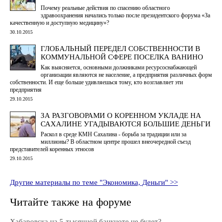
Почему реальные действия по спасению областного
здравоохранения начались только после президентского форума «За
качественную и доступную медицину»?
30.10.2015
ГЛОБАЛЬНЫЙ ПЕРЕДЕЛ СОБСТВЕННОСТИ В
КОММУНАЛЬНОЙ СФЕРЕ ПОСЕЛКА ВАНИНО
Как выясняется, основными должниками ресурсоснабжающей
организации являются не население, а предприятия различных форм
собственности. И еще больше удивляешься тому, кто возглавляет эти
предприятия
29.10.2015
ЗА РАЗГОВОРАМИ О КОРЕННОМ УКЛАДЕ НА
САХАЛИНЕ УГАДЫВАЮТСЯ БОЛЬШИЕ ДЕНЬГИ
Раскол в среде КМН Сахалина - борьба за традиции или за
миллионы? В областном центре прошел внеочередной съезд
представителей коренных этносов
29.10.2015
Другие материалы по теме "Экономика, Деньги" >>
Читайте также на форуме
Хабаровска на 5-тысячной банкноте не будет?