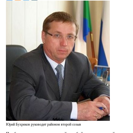
Юрий Бухряков руководит районом второй созыв