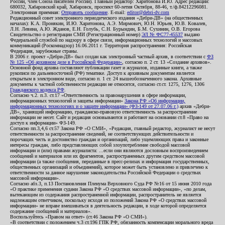
России, член Союза писателей России). Главный редактор: Харитонова И.Ю. Адрес редакции:
680032, Хабаровский край, Хабаровск, проспект 60-летия Октября, 88-46, т./ф.84212296081.
Электронная приемная:
Отправить сообщение
. E-mail:
editor@debri-dv.com
Редакционный совет электронного периодического издания «Дебри-ДВ» (на общественных
началах): К.А. Пронякин, И.Ю. Харитонова, А.Э. Мирмович, Ю.Н. Юрьев, Ю.В. Ковалев,
Л.Н. Левина, А.Ю. Жданов, Е.Н. Голубь, С.Н. Бурындин, Б.М. Сухинин, О.В. Егорова
Свидетельство о регистрации СМИ (Регистрационный номер)
ЭЛ № ФС77-45537
выдано
Федеральной службой по надзору в сфере связи, информационных технологий и массовых
коммуникаций (Роскомнадзор) 16.06.2011 г. Территория распространения: Российская
Федерация, зарубежные страны.
В 2006 г. проект «Дебри-ДВ» был создан как электронный частный архив, в соответствии с
ФЗ
№ 125 «Об архивном деле в Российской Федерации»
, согласно п. 2 ст. 13 «Создание архивов».
Основной фонд архива составляют публикации газет и журналов, изданные книги, а также
рукописи по дальневосточной (РФ) тематике. Доступ к архивным документам является
открытым в электронном виде, согласно п. 1 ст. 24 вышеобозначенного закона. Архивные
документы к частной собственности редакции не относятся, согласно ст.ст. 1275, 1276, 1306
Гражданского кодекса РФ
.
Согласно ч.2. п.3. ст.17 «Ответственность за правонарушения в сфере информации,
информационных технологий и защиты информации»
Закона РФ «Об информации,
информационных технологиях и о защите информации» (ФЗ-149 от 27.07.06 г.)
архив «Дебри-
ДВ», хранящий информацию, гражданско-правовую ответственность за распространение
информации не несет. Сайт и редакция основываются и работают на основании ст.8 «Право на
доступ к информации» ФЗ-149.
Согласно пп.3,4,6 ст.57 Закона РФ «О СМИ», «Редакция, главный редактор, журналист не несут
ответственности за распространение сведений, не соответствующих действительности и
порочащих честь и достоинство граждан и организаций, либо ущемляющих права и законные
интересы граждан, либо представляющих собой злоупотребление свободой массовой
информации и (или) правами журналиста: ...если они являются дословным воспроизведением
сообщений и материалов или их фрагментов, распространенных другим средством массовой
информации (а также сообщения, переданные в пресс-релизах и информация государственных,
общественных организаций и объединений), которое может быть установлено и привлечено к
ответственности за данное нарушение законодательства Российской Федерации о средствах
массовой информации».
Согласно абз.3, п.13 Постановления Пленума Верховного Суда РФ №16 от 15 июня 2010 года
«О практике применения судами Закона РФ «О средствах массовой информации», «по делам,
вытекающим из содержания распространенной информации, распространитель не является
надлежащим ответчиком, поскольку исходя из положений Закона РФ «О средствах массовой
информации» не вправе вмешиваться в деятельность редакции, в ходе которой определяется
содержание сообщений и материалов».
Воспользуйтесь «Правом на ответ» (ст.46 Закона РФ «О СМИ»).
«В соответствии с положением ч.3 ст.196 ГПК РФ, обязанность компенсации морального вреда